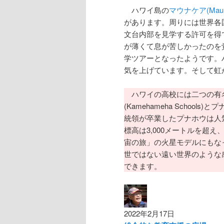
ハワイ島の
マウナケア(Maun
があります。周りには世界各
文台内部を見学する許可を得
が薄くて息が苦しかったのを
学ツアーとなったようです。ハワ
気を上げています。そして虹
ハワイの高校には二つの有名
(Kamehameha Schools
統領が卒業したプナホウは人
標高は3,000メートルを超
宙の旅」の火星モデルにもな
世ではない遠い世界のような
できます。
2022年2月17日