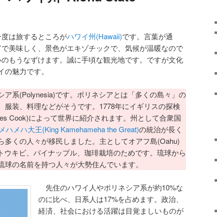
一度は旅するところが
ハワイ州(Hawaii)
です。言葉が通
富で美味しく、景色がエキゾチックで、気候が温暖なので
いのもうなずけます。誠に手頃な観光地です。ですが文化
イの魅力です。
(Polynesia)です。ポリネシアとは「多くの島々」の
、服装、料理などがそうです。1778年にイギリスの探検
es Cook)によって世界に紹介されます。州として合衆国
ハメハ大王(King Kamehameha the Great)
の統治が長く
多くの人々が移民しました。主としてオアフ島(Oahu)
d)でのサトウキビ、パイナップル、珈琲栽培のためです。琉球から
琉球の名前を持つ人々が大勢住んでいます。
先住のハワイ人やポリネシア系が約10%な
のに比べ、日系人は17%を占めます。政治、
経済、社会における活躍は目覚ましいものが