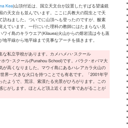
a Kea
)山頂付近は、国立天文台が設置したすばる望遠鏡
国の天文台も並んでいます。ここに兵教大の院生とで天
て訪ねました。ついでに山頂へも登ったのですが、酸素
覚えています。一行にいた理科の教師にはたまらない見
イ島のキラウエア(Kilauea)火山からの熔岩流は今も蒸
が地平線から地平線まで見事なアーチを描きます。
な私立学校があります。カメハメハ･スクール
)とプナホウ･スクール(Punahou School)です。バラク･オバマ大
気が高くなりました。マウイ島にあるハレアカラ火山の
え、世界一大きな火口を持つことでも有名です。「2001年宇
ったようで、荒涼、索漠たる光景がひろがります。この
感じがします。ほとんど頂上近くまで車であがることが