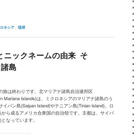
atsApp
共
有
ロネシア
、
琉球
とニックネームの由来 そ
ナ諸島
の旅は終わりです。北マリアナ諸島自治連邦区
Northern Mariana Islands)は、ミクロネシアのマリアナ諸島のう
Saipan Island)やテニアン島(Tinian Island)、ロ
どの14の島から成るアメリカ合衆国の自治領です。主都は、サイパ
upe)となっています。