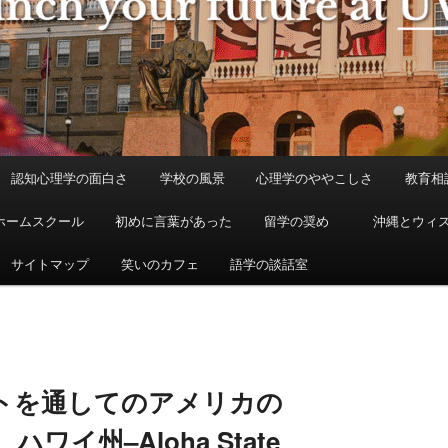
認知心理学の面白さ
学校の風景
心理学のややこしさ
教育相
ホームスクール
初めに言葉があった
留学の奨め
沖縄とウィ
サイトマップ
笑いのカフェ
語学の談話室
ートを通してのアメリカの
イ州–Aloha State