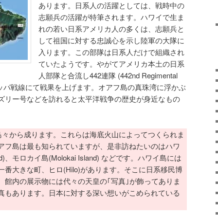
あります。日系人の活躍としては、戦時中の
志願兵の活躍が特筆されます。ハワイで生ま
れの若い日系アメリカ人の多くは、志願兵と
して祖国に対する忠誠心を示し陸軍の大隊に
入ります。この部隊は日系人だけで組織され
ていたようです。やがてアメリカ本土の日系
人部隊と合流し442連隊 (442nd Regimental
りヨーロッパ戦線にて戦果を上げます。オアフ島の真珠湾に浮かぶ
ズリー号などを訪れると太平洋戦争の歴史が身近なもの
島々から成ります。これらは海底火山によってつくられま
アフ島は最も知られていますが、是非訪ねたいのはハワ
nd)、モロカイ島(Molokai Island) などです。ハワイ島には
番大きな町、ヒロ(Hilo)があります。そこに日系移民博
、館内の展示物には代々の天皇の｢写真｣が飾ってありま
真もあります。日本に対する深い想いがこめられている