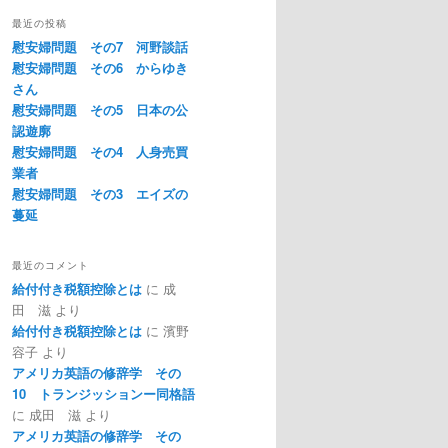
最近の投稿
慰安婦問題 その7 河野談話
慰安婦問題 その6 からゆき
さん
慰安婦問題 その5 日本の公
認遊廓
慰安婦問題 その4 人身売買
業者
慰安婦問題 その3 エイズの
蔓延
最近のコメント
給付付き税額控除とは
に
成
田 滋
より
給付付き税額控除とは
に
濱野
容子
より
アメリカ英語の修辞学 その
10 トランジッションー同格語
に
成田 滋
より
アメリカ英語の修辞学 その