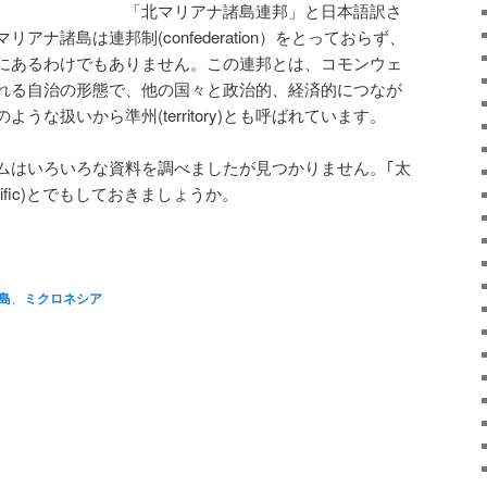
「北マリアナ諸島連邦」と日本語訳さ
ナ諸島は連邦制(confederation）をとっておらず、
にあるわけでもありません。この連邦とは、コモンウェ
）とよばれる自治の形態で、他の国々と政治的、経済的につなが
うな扱いから準州(territory)とも呼ばれています。
ムはいろいろな資料を調べましたが見つかりません。｢太
 Pacific)とでもしておきましょうか。
atsApp
共
有
島
、
ミクロネシア