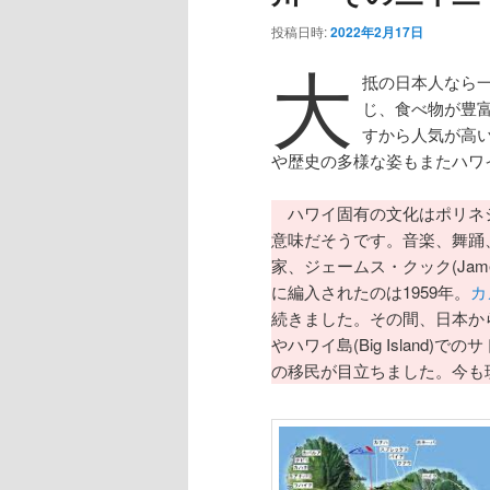
投稿日時:
2022年2月17日
大
抵の日本人なら
じ、食べ物が豊
すから人気が高
や歴史の多様な姿もまたハワ
ハワイ固有の文化はポリネシア系
意味だそうです。音楽、舞踊
家、ジェームス・クック(Jam
に編入されたのは1959年。
カメ
続きました。その間、日本から
やハワイ島(Big Islan
の移民が目立ちました。今も