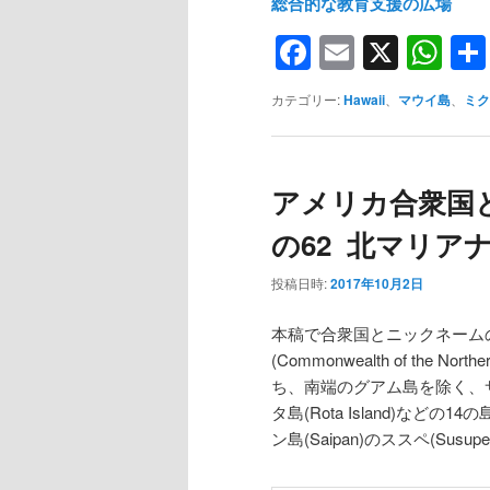
総合的な教育支援の広場
Facebook
Email
X
Wh
カテゴリー:
Hawaii
、
マウイ島
、
ミク
アメリカ合衆国
の62 北マリア
投稿日時:
2017年10月2日
本稿で合衆国とニックネーム
(Commonwealth of the 
ち、南端のグアム島を除く、サイパン島(
タ島(Rota Island)な
ン島(Saipan)のススペ(Sus