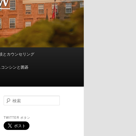
談とカウンセリング
スコンシンと囲碁
検
索
TWITTER ボタン