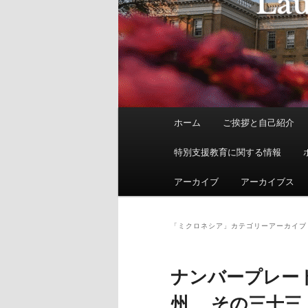
メ
ホーム
ご挨拶と自己紹介
イ
ン
特別支援教育に関する情報
メ
ニ
アーカイブ
アーカイブス
ュ
ー
「
ミクロネシア
」カテゴリーアーカイブ
ナンバープレ
州 その三十三 ハワ