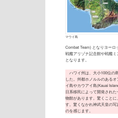
マウイ島
Combat Team) とな
戦艦アリゾナ記念館や戦艦ミ
となります。
ハワイ州は、大小100位の
した。州都ホノルルのあるオ
イ島やカウアイ島(Kauai Isla
日系移民によって開発された一
物館があります。驚くことに
す。驚くなかれ神武天皇の写
のを感じます。