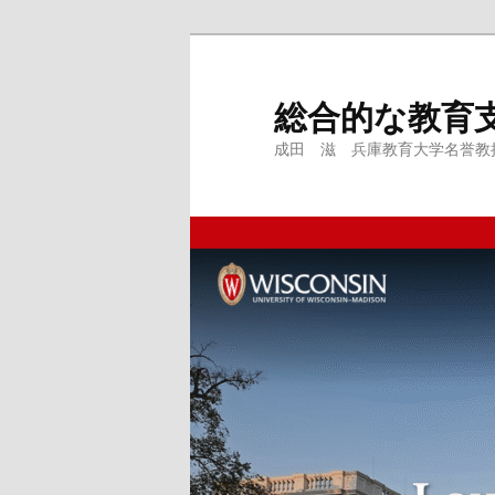
メ
サ
イ
ブ
ン
コ
総合的な教育
コ
ン
成田 滋 兵庫教育大学名誉教授、
ン
テ
テ
ン
ン
ツ
ツ
へ
へ
移
移
動
動