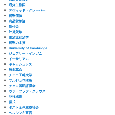
通貨主権国
デヴィッド・グレーバー
貨幣価値
商品貨幣論
貸付金
計算貨幣
主流派経済学
貨幣の本質
University of Cambridge
ジェフリー・インガム
イーサリアム
キャッシュレス
無血革命
チェコ工科大学
ブルジョワ階級
チェコ国民評議会
ヴァーツラフ・クラウス
並行構造
儀式
ポスト全体主義社会
ヘルシンキ宣言