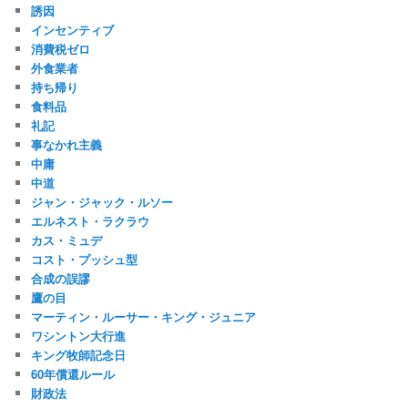
誘因
インセンティブ
消費税ゼロ
外食業者
持ち帰り
食料品
礼記
事なかれ主義
中庸
中道
ジャン・ジャック・ルソー
エルネスト・ラクラウ
カス・ミュデ
コスト・プッシュ型
合成の誤謬
鷹の目
マーティン・ルーサー・キング・ジュニア
ワシントン大行進
キング牧師記念日
60年償還ルール
財政法