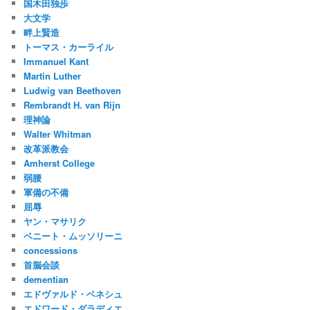
国木田独歩
大文学
畔上賢造
トーマス・カーライル
Immanuel Kant
Martin Luther
Ludwig van Beethoven
Rembrandt H. van Rijn
理神論
Walter Whitman
改革派教会
Amherst College
弱腰
軍備の不備
屈辱
ヤン・マサリク
ベニート・ムッソリーニ
concessions
首脳会談
dementian
エドヴァルド・ベネシュ
エドワード・ダラディエ