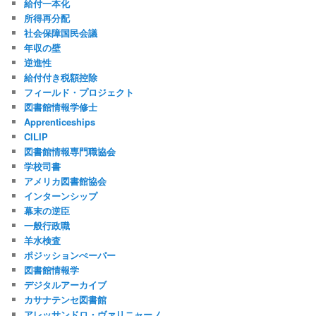
給付一本化
所得再分配
社会保障国民会議
年収の壁
逆進性
給付付き税額控除
フィールド・プロジェクト
図書館情報学修士
Apprenticeships
CILIP
図書館情報専門職協会
学校司書
アメリカ図書館協会
インターンシップ
幕末の逆臣
一般行政職
羊水検査
ポジッションぺーパー
図書館情報学
デジタルアーカイブ
カサナテンセ図書館
アレッサンドロ・ヴァリニャーノ