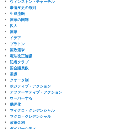
ウィンストン・チャーチル
事情変更の原則
生成流転
国家の国制
囚人
国家
イデア
プラトン
国政選挙
憲法改正論議
記者クラブ
国会議員数
常識
クオータ制
ポジティブ・アクション
アファーマティブ・アクション
ウーバーする
動詞化
マイクロ・クレデンシャル
マクロ・クレデンシャル
政策金利
ダイバーシティ