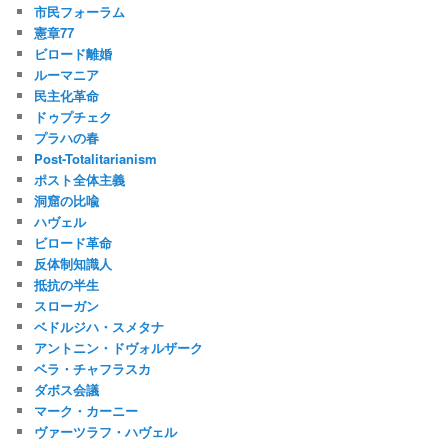
市民フォーラム
憲章77
ビロード離婚
ルーマニア
民主化革命
ドゥプチェク
プラハの春
Post-Totalitarianism
ポスト全体主義
洞窟の比喩
ハヴェル
ビロード革命
反体制知識人
抵抗の半生
スローガン
ベドルジハ・スメタナ
アントニン・ドヴォルザーク
ベラ・チャフラスカ
ダボス会議
マーク・カーニー
ヴァーツラフ・ハヴェル