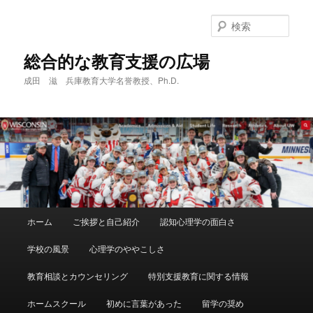
メ
サ
イ
ブ
検
ン
コ
索
コ
ン
総合的な教育支援の広場
ン
テ
成田 滋 兵庫教育大学名誉教授、Ph.D.
テ
ン
ン
ツ
ツ
へ
へ
移
移
動
動
メ
ホーム
ご挨拶と自己紹介
認知心理学の面白さ
イ
ン
学校の風景
心理学のややこしさ
メ
ニ
教育相談とカウンセリング
特別支援教育に関する情報
ュ
ー
ホームスクール
初めに言葉があった
留学の奨め