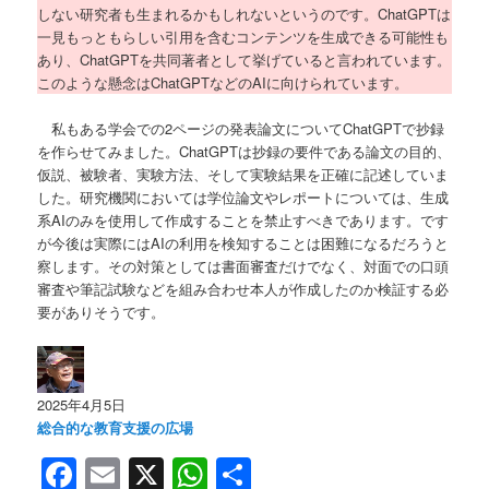
しない研究者も生まれるかもしれないというのです。ChatGPTは
一見もっともらしい引用を含むコンテンツを生成できる可能性も
あり、ChatGPTを共同著者として挙げていると言われています。
このような懸念はChatGPTなどのAIに向けられています。
私もある学会での2ページの発表論文についてChatGPTで抄録
を作らせてみました。ChatGPTは抄録の要件である論文の目的、
仮説、被験者、実験方法、そして実験結果を正確に記述していま
した。研究機関においては学位論文やレポートについては、生成
系AIのみを使用して作成することを禁止すべきであります。です
が今後は実際にはAIの利用を検知することは困難になるだろうと
察します。その対策としては書面審査だけでなく、対面での口頭
審査や筆記試験などを組み合わせ本人が作成したのか検証する必
要がありそうです。
2025年4月5日
総合的な教育支援の広場
Facebook
Email
X
WhatsApp
共