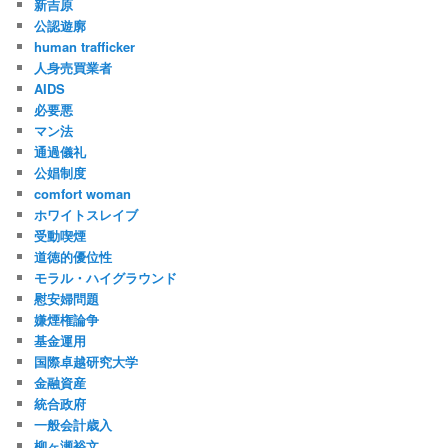
新吉原
公認遊廓
human trafficker
人身売買業者
AIDS
必要悪
マン法
通過儀礼
公娼制度
comfort woman
ホワイトスレイブ
受動喫煙
道徳的優位性
モラル・ハイグラウンド
慰安婦問題
嫌煙権論争
基金運用
国際卓越研究大学
金融資産
統合政府
一般会計歳入
柳ヶ瀬裕文