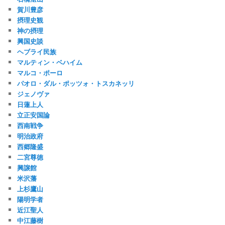
賀川豊彦
摂理史観
神の摂理
興国史談
ヘブライ民族
マルティン・ベハイム
マルコ・ポーロ
パオロ・ダル・ポッツォ・トスカネッリ
ジェノヴァ
日蓮上人
立正安国論
西南戦争
明治政府
西郷隆盛
二宮尊徳
興譲館
米沢藩
上杉鷹山
陽明学者
近江聖人
中江藤樹