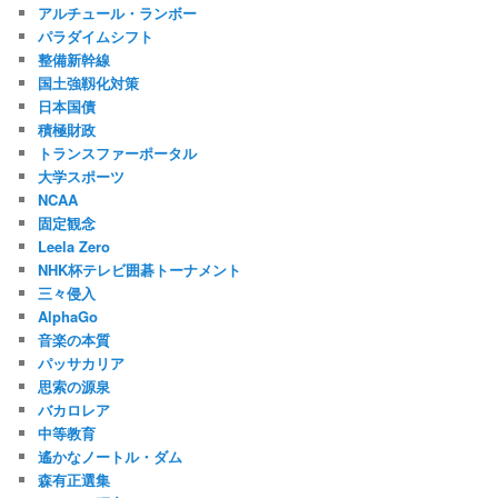
アルチュール・ランボー
パラダイムシフト
整備新幹線
国土強靱化対策
日本国債
積極財政
トランスファーポータル
大学スポーツ
NCAA
固定観念
Leela Zero
NHK杯テレビ囲碁トーナメント
三々侵入
AlphaGo
音楽の本質
パッサカリア
思索の源泉
バカロレア
中等教育
遙かなノートル・ダム
森有正選集