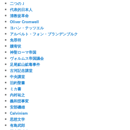
二つのＪ
代表的日本人
清教徒革命
Oliver Cromwell
ヨハン・テッツエル
アルベルト・フォン・ブランデンブルク
免罪符
贖宥状
神聖ローマ帝国
ヴォルムス帝国議会
足尾鉱山鉱毒事件
古河記念講堂
中央講堂
旧約聖書
ミカ書
内村祐之
義和団事変
安部磯雄
Calvinism
思想文学
有島武郎