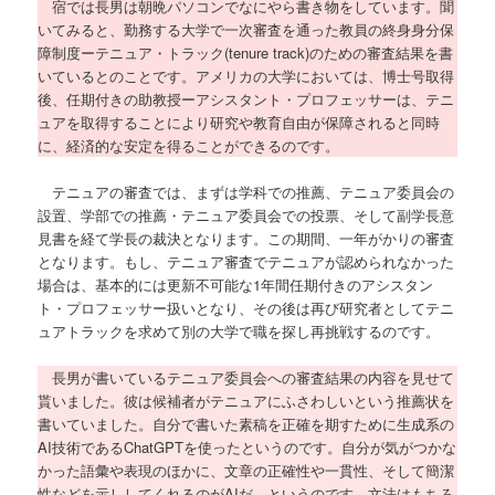
宿では長男は朝晩パソコンでなにやら書き物をしています。聞
いてみると、勤務する大学で一次審査を通った教員の終身身分保
障制度ーテニュア・トラック(tenure track)のための審査結果を書
いているとのことです。アメリカの大学においては、博士号取得
後、任期付きの助教授ーアシスタント・プロフェッサーは、テニ
ュアを取得することにより研究や教育自由が保障されると同時
に、経済的な安定を得ることができるのです。
テニュアの審査では、まずは学科での推薦、テニュア委員会の
設置、学部での推薦・テニュア委員会での投票、そして副学長意
見書を経て学長の裁決となります。この期間、一年がかりの審査
となります。もし、テニュア審査でテニュアが認められなかった
場合は、基本的には更新不可能な1年間任期付きのアシスタン
ト・プロフェッサー扱いとなり、その後は再び研究者としてテニ
ュアトラックを求めて別の大学で職を探し再挑戦するのです。
長男が書いているテニュア委員会への審査結果の内容を見せて
貰いました。彼は候補者がテニュアにふさわしいという推薦状を
書いていました。自分で書いた素稿を正確を期すために生成系の
AI技術であるChatGPTを使ったというのです。自分が気がつかな
かった語彙や表現のほかに、文章の正確性や一貫性、そして簡潔
性などを示ししてくれるのがAIだ、というのです。文法はもちろ