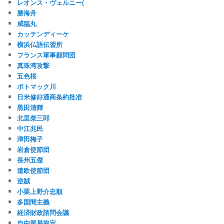
レオンス・ヴェルニー(
勝海舟
咸臨丸
カッテンディーケ
横浜仏語伝習所
フランス軍事顧問団
真珠湾攻撃
五色桜
ポトマック川
日米修好通商条約批准
黒田清輝
北里柴三郎
中江兆民
津田梅子
岩倉使節団
長州五傑
遣欧使節団
逆賊
小栗上野介忠順
多国間主義
経済財政諮問会議
自由貿易協定