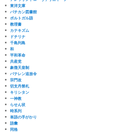
東洋文庫
バチカン図書館
ポルトガル語
教理書
カテキズム
ドチリナ
千島列島
和
平和革命
共産党
象徴天皇制
バテレン追放令
宗門改
切支丹禁札
キリシタン
一神教
らせん状
時系列
単語の手がかり
語彙
同格