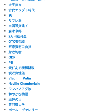
大宝律令
古代エジプト時代
税
リフレ派
自国通貨建て
森永卓郎
2万円給付金
OTC類似薬
医療費窓口負担
財政均衡
GDP
PB
責任ある積極財政
税収弾性値
Vladimir Putin
Neville Chamberlain
ワンパノアグ族
和やかな物語
追悼の日
専門職大学
ポール・ヴァレリー