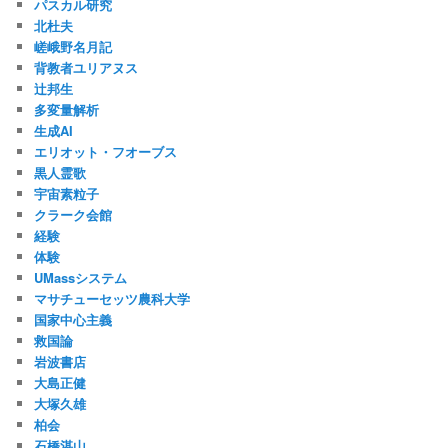
パスカル研究
北杜夫
嵯峨野名月記
背教者ユリアヌス
辻邦生
多変量解析
生成AI
エリオット・フオーブス
黒人霊歌
宇宙素粒子
クラーク会館
経験
体験
UMassシステム
マサチューセッツ農科大学
国家中心主義
救国論
岩波書店
大島正健
大塚久雄
柏会
石橋湛山