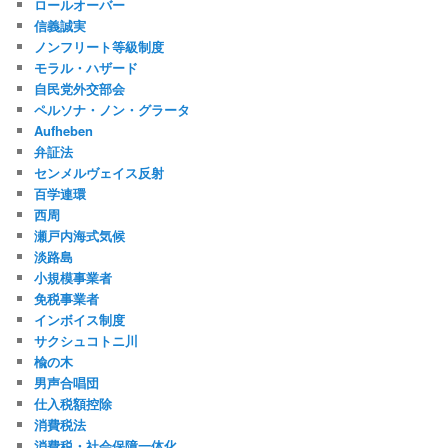
ロールオーバー
信義誠実
ノンフリート等級制度
モラル・ハザード
自民党外交部会
ペルソナ・ノン・グラータ
Aufheben
弁証法
センメルヴェイス反射
百学連環
西周
瀬戸内海式気候
淡路島
小規模事業者
免税事業者
インボイス制度
サクシュコトニ川
楡の木
男声合唱団
仕入税額控除
消費税法
消費税・社会保障一体化