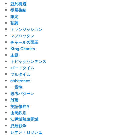
並列構造
従属接続
限定
強調
トランジッション
マンハッタン
チャールズ国王
King Charles
主題
トピックセンテンス
パートタイム
フルタイム
coherence
一貫性
思考パターン
段落
英語修辞学
山岡鉄舟
江戸城無血開城
戊辰戦争
レオン・ロッシュ