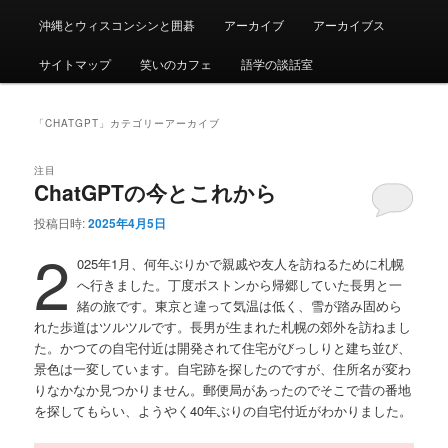
沖縄とウィスコンシンと囲碁
アーカイブ
アーカイブス
サイトマップ
笑いのカフェ
語学の談話室
「
CHATGPT
」カテゴリーアーカイブ
注目
ChatGPTの今とこれから
投稿日時:
2025年4月5日
2
025年1月、何年ぶりかで親戚や友人を訪ねるために札幌
へ行きました。丁度ボストンから帰郷していた長男と一
緒の旅です。東京と違って気温は低く、雪が踏み固めら
れた歩道はツルツルです。長男が生まれた札幌の郊外を訪ねまし
た。かつての自宅付近は開発されて住宅がびっしりと建ち並び、
景色は一変しています。自宅跡を探したのですが、住所名が変わ
りなかなか見つかりません。郵便局があったのでそこで昔の番地
を探してもらい、ようやく40年ぶりの自宅付近がわかりました。