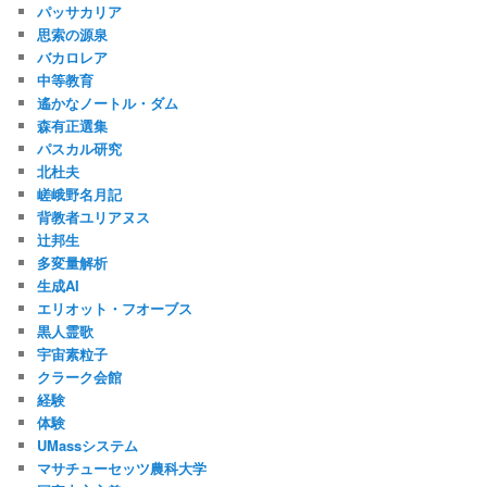
パッサカリア
思索の源泉
バカロレア
中等教育
遙かなノートル・ダム
森有正選集
パスカル研究
北杜夫
嵯峨野名月記
背教者ユリアヌス
辻邦生
多変量解析
生成AI
エリオット・フオーブス
黒人霊歌
宇宙素粒子
クラーク会館
経験
体験
UMassシステム
マサチューセッツ農科大学