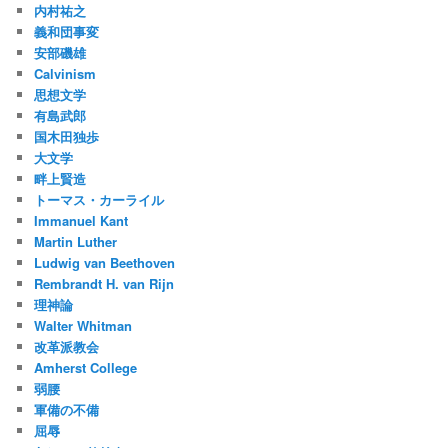
内村祐之
義和団事変
安部磯雄
Calvinism
思想文学
有島武郎
国木田独歩
大文学
畔上賢造
トーマス・カーライル
Immanuel Kant
Martin Luther
Ludwig van Beethoven
Rembrandt H. van Rijn
理神論
Walter Whitman
改革派教会
Amherst College
弱腰
軍備の不備
屈辱