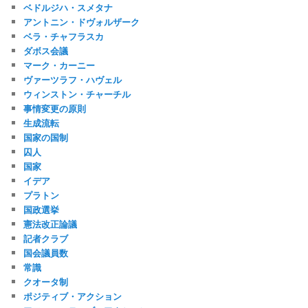
ベドルジハ・スメタナ
アントニン・ドヴォルザーク
ベラ・チャフラスカ
ダボス会議
マーク・カーニー
ヴァーツラフ・ハヴェル
ウィンストン・チャーチル
事情変更の原則
生成流転
国家の国制
囚人
国家
イデア
プラトン
国政選挙
憲法改正論議
記者クラブ
国会議員数
常識
クオータ制
ポジティブ・アクション