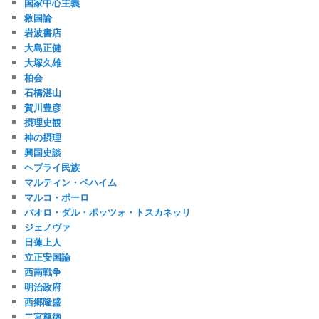
国家中心主義
救国論
岩波書店
大島正健
大塚久雄
柏会
石橋湛山
賀川豊彦
摂理史観
神の摂理
興国史談
ヘブライ民族
マルティン・ベハイム
マルコ・ポーロ
パオロ・ダル・ポッツォ・トスカネッリ
ジェノヴァ
日蓮上人
立正安国論
西南戦争
明治政府
西郷隆盛
二宮尊徳