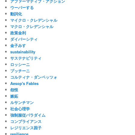
アファーマティブ・アクション
ウーバーする
動詞化
マイクロ・クレデンシャル
マクロ・クレデンシャル
政策金利
ダイバーシティ
金子みすゞ
sustainability
サステナビリティ
ロッシーニ
プッチーニ
コルティナ・ダンペッツォ
Aesop's Fables
怨恨
嫉妬
ルサンチマン
社会心理学
強制服従パラダイム
コンプライアンス
レジリエンス因子
resilience