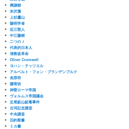
興譲館
米沢藩
上杉鷹山
陽明学者
近江聖人
中江藤樹
二つのＪ
代表的日本人
清教徒革命
Oliver Cromwell
ヨハン・テッツエル
アルベルト・フォン・ブランデンブルク
免罪符
贖宥状
神聖ローマ帝国
ヴォルムス帝国議会
足尾鉱山鉱毒事件
古河記念講堂
中央講堂
旧約聖書
ミカ書