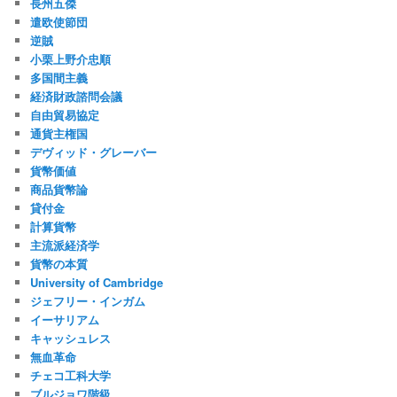
長州五傑
遣欧使節団
逆賊
小栗上野介忠順
多国間主義
経済財政諮問会議
自由貿易協定
通貨主権国
デヴィッド・グレーバー
貨幣価値
商品貨幣論
貸付金
計算貨幣
主流派経済学
貨幣の本質
University of Cambridge
ジェフリー・インガム
イーサリアム
キャッシュレス
無血革命
チェコ工科大学
ブルジョワ階級