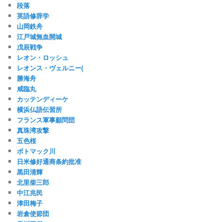
段落
英語修辞学
山岡鉄舟
江戸城無血開城
戊辰戦争
レオン・ロッシュ
レオンス・ヴェルニー(
勝海舟
咸臨丸
カッテンディーケ
横浜仏語伝習所
フランス軍事顧問団
真珠湾攻撃
五色桜
ポトマック川
日米修好通商条約批准
黒田清輝
北里柴三郎
中江兆民
津田梅子
岩倉使節団