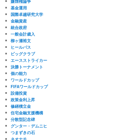
嫌煙権論争
基金運用
国際卓越研究大学
金融資産
統合政府
一般会計歳入
柳ヶ瀬裕文
ヒールパス
ビッグクラブ
エースストライカー
決勝トーナメント
個の能力
ワールドカップ
FIFAワールドカップ
設備投資
政策金利上昇
修繕積立金
住宅金融支援機構
分散型記念碑
グンター・デムニヒ
つまずきの石
ネオナチ