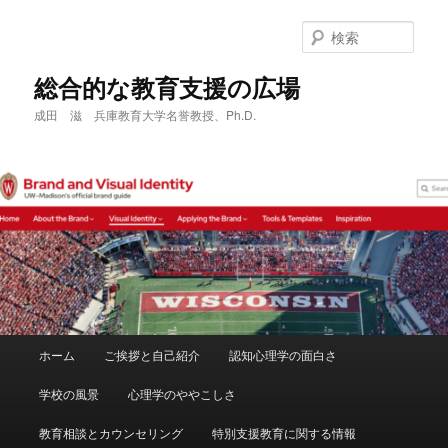
メ
サ
イ
ブ
検
ン
コ
索
コ
ン
総合的な教育支援の広場
ン
テ
成田 滋 兵庫教育大学名誉教授、Ph.D.
テ
ン
ン
ツ
ツ
へ
へ
移
移
動
動
メ
ホーム
ご挨拶と自己紹介
認知心理学の面白さ
イ
ン
学校の風景
心理学のややこしさ
メ
ニ
教育相談とカウンセリング
特別支援教育に関する情報