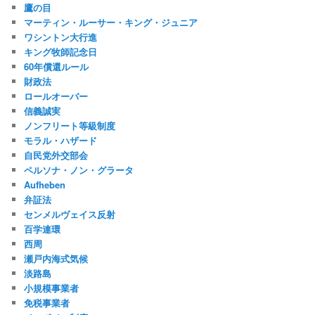
鷹の目
マーティン・ルーサー・キング・ジュニア
ワシントン大行進
キング牧師記念日
60年償還ルール
財政法
ロールオーバー
信義誠実
ノンフリート等級制度
モラル・ハザード
自民党外交部会
ペルソナ・ノン・グラータ
Aufheben
弁証法
センメルヴェイス反射
百学連環
西周
瀬戸内海式気候
淡路島
小規模事業者
免税事業者