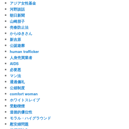
アジア女性基金
河野談話
朝日新聞
山崎朋子
売春防止法
からゆきさん
新吉原
公認遊廓
human trafficker
人身売買業者
AIDS
必要悪
マン法
通過儀礼
公娼制度
comfort woman
ホワイトスレイブ
受動喫煙
道徳的優位性
モラル・ハイグラウンド
慰安婦問題