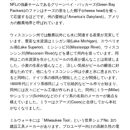
NFLの強豪チームであるグリーンベイ・パッカーズ(Green Bay
Packers)のファンはチーズの形をした帽子(cheese head)を被っ
て応援するほどです。州の愛称は｢America’s Dairyland｣。アメリ
カの酪農地帯と呼ばれています。
ウィスコンシン州では酪農以外にも水に関連する産業が充実して
います。豊富な水資源はミシガン湖(Lake Michigan)、スウペリオ
ル湖(Lake Superior)、ミシシッピ川(Mississippi River)、ウィスコ
ンシン川(Wisconsin River)などを通じて州内を巡っています。同
州はこの水資源を生かしたビールの生産が盛んなことは前述しま
した。小麦の生産が盛んなこと、涼しい気候がビールの醸造に好
適なためです。他にもウィスコンシン州は小麦と水に恵まれてい
ると同時に、ドイツ系の移民が開拓したことが関係しています。
1800年代にドイツ系移民によって伝統的なビール作りが始まり、
同州には次々にビール工場が作られました。同州にミラー(Miller)
やシュリッツ(Schlitz)などのドイツ系の名前のメーカーが拠点を
構えていました。ミラーはクアーズ(Coors)と合併してから本社
がなくなりました。
ミルウォーキには「Milwaukee Tool」という世界シェアNo. 2の
建設工具メーカーがあります。プロユーザー向けの高耐久性の電