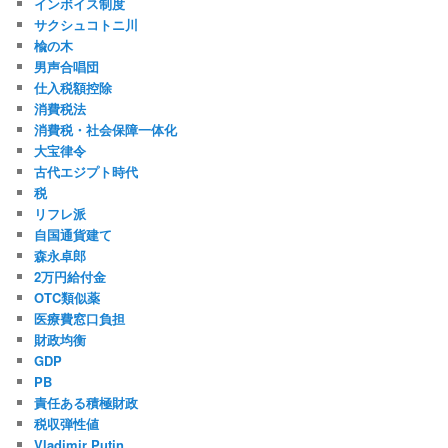
インボイス制度
サクシュコトニ川
楡の木
男声合唱団
仕入税額控除
消費税法
消費税・社会保障一体化
大宝律令
古代エジプト時代
税
リフレ派
自国通貨建て
森永卓郎
2万円給付金
OTC類似薬
医療費窓口負担
財政均衡
GDP
PB
責任ある積極財政
税収弾性値
Vladimir Putin