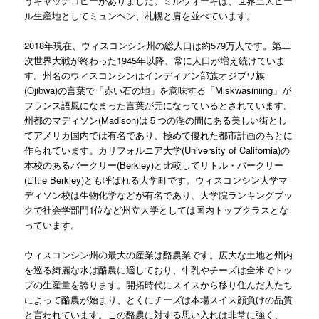
うキャッチコピーがありました。ミルウォーキは、世界三大ビー
ル生産地としてミュンヘン、札幌と肩を並べています。
2018年現在、ウィスコンシン州の総人口は約579万人です。第二
次世界大戦が終わった1945年以降、常に人口が増え続けていま
す。州名のウィスコンシンはインディアン部族オジブワ族
(Ojibwa)の言葉で「赤い石の地」を意味する「Miskwasiniing」が
フランス語風になまった言葉が元になっているとされています。
州都のマディソン(Madison)は５つの湖の間にある美しい街とし
てアメリカ国内では有名であり、極めて優れた都市計画のもとに
作られています。カリフォルニア大学(University of California)の
本校のあるバークリー(Berkley)と比較してリトル・バークリー
(Little Berkley)とも呼ばれる大学町です。ウィスコンシン大学マ
ディソン校は生物化学などが有名であり、大学院ランキングブッ
クで社会学部門1位など州立大学としては国内トップクラスとな
っています。
ウィスコンシン州の最大の産業は酪農業です。広大な土地と州内
を巡る綺麗な水は酪農に適しており、牛乳やチーズは全米でトッ
プの生産量を誇ります。開拓時代にスイスから移り住んだ人たち
によって酪農が始まり、とくにチーズは本場スイス顔負けの品質
と言われています。この酪農に対する思い入れは非常に強く、