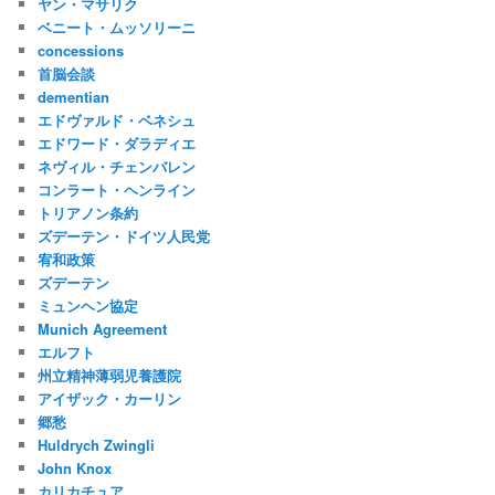
ヤン・マサリク
ベニート・ムッソリーニ
concessions
首脳会談
dementian
エドヴァルド・ベネシュ
エドワード・ダラディエ
ネヴィル・チェンバレン
コンラート・ヘンライン
トリアノン条約
ズデーテン・ドイツ人民党
宥和政策
ズデーテン
ミュンヘン協定
Munich Agreement
エルフト
州立精神薄弱児養護院
アイザック・カーリン
郷愁
Huldrych Zwingli
John Knox
カリカチュア