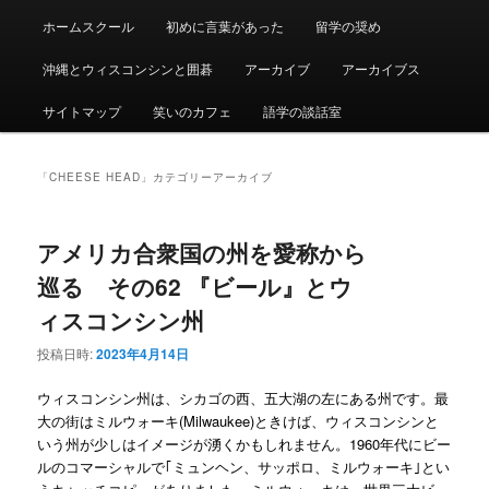
ュ
ー
ホームスクール
初めに言葉があった
留学の奨め
沖縄とウィスコンシンと囲碁
アーカイブ
アーカイブス
サイトマップ
笑いのカフェ
語学の談話室
「
CHEESE HEAD
」カテゴリーアーカイブ
アメリカ合衆国の州を愛称から
巡る その62 『ビール』とウ
ィスコンシン州
投稿日時:
2023年4月14日
ウィスコンシン州は、シカゴの西、五大湖の左にある州です。最
大の街はミルウォーキ(Milwaukee)ときけば、ウィスコンシンと
いう州が少しはイメージが湧くかもしれません。1960年代にビー
ルのコマーシャルで｢ミュンヘン、サッポロ、ミルウォーキ｣とい