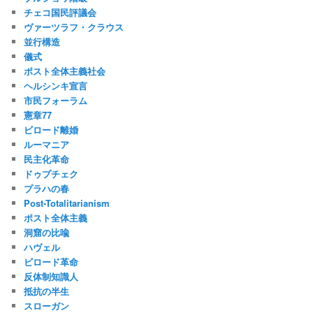
チェコ国民評議会
ヴァーツラフ・クラウス
並行構造
儀式
ポスト全体主義社会
ヘルシンキ宣言
市民フォーラム
憲章77
ビロード離婚
ルーマニア
民主化革命
ドゥプチェク
プラハの春
Post-Totalitarianism
ポスト全体主義
洞窟の比喩
ハヴェル
ビロード革命
反体制知識人
抵抗の半生
スローガン