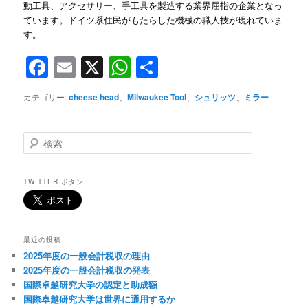
動工具、アクセサリー、手工具を製造する業界屈指の企業となっ
ています。ドイツ系住民がもたらした機械の職人技が現れていま
す。
Facebook
Email
X
WhatsApp
共
有
カテゴリー:
cheese head
、
Milwaukee Tool
、
シュリッツ
、
ミラー
検
索
TWITTER ボタン
最近の投稿
2025年度の一般会計税収の理由
2025年度の一般会計税収の発表
国際卓越研究大学の認定と助成額
国際卓越研究大学は世界に通用するか