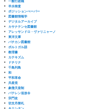
一般行政職
羊水検査
ポジッションぺーパー
図書館情報学
デジタルアーカイブ
カサナテンセ図書館
アレッサンドロ・ヴァリニャーノ
東洋文庫
バチカン図書館
ポルトガル語
教理書
カテキズム
ドチリナ
千島列島
和
平和革命
共産党
象徴天皇制
バテレン追放令
宗門改
切支丹禁札
キリシタン