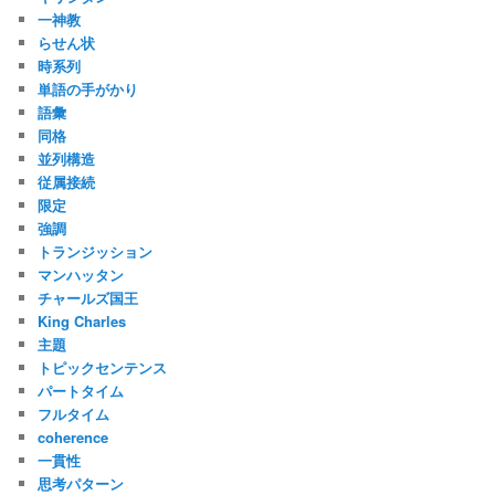
一神教
らせん状
時系列
単語の手がかり
語彙
同格
並列構造
従属接続
限定
強調
トランジッション
マンハッタン
チャールズ国王
King Charles
主題
トピックセンテンス
パートタイム
フルタイム
coherence
一貫性
思考パターン