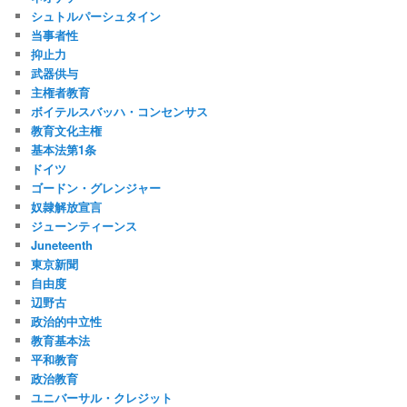
シュトルパーシュタイン
当事者性
抑止力
武器供与
主権者教育
ボイテルスバッハ・コンセンサス
教育文化主権
基本法第1条
ドイツ
ゴードン・グレンジャー
奴隷解放宣言
ジューンティーンス
Juneteenth
東京新聞
自由度
辺野古
政治的中立性
教育基本法
平和教育
政治教育
ユニバーサル・クレジット