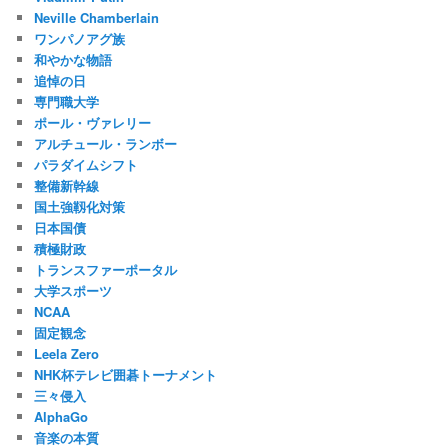
Neville Chamberlain
ワンパノアグ族
和やかな物語
追悼の日
専門職大学
ポール・ヴァレリー
アルチュール・ランボー
パラダイムシフト
整備新幹線
国土強靱化対策
日本国債
積極財政
トランスファーポータル
大学スポーツ
NCAA
固定観念
Leela Zero
NHK杯テレビ囲碁トーナメント
三々侵入
AlphaGo
音楽の本質