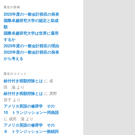
最近の投稿
2025年度の一般会計税収の発表
国際卓越研究大学の認定と助成
額
国際卓越研究大学は世界に通用
するか
2025年度の一般会計税収の理由
2025年度の一般会計税収の発表
から考える
最近のコメント
給付付き税額控除とは
に
成
田 滋
より
給付付き税額控除とは
に
濱野
容子
より
アメリカ英語の修辞学 その
10 トランジッションー同格語
に
成田 滋
より
アメリカ英語の修辞学 その
８ トランジッションー接続詞