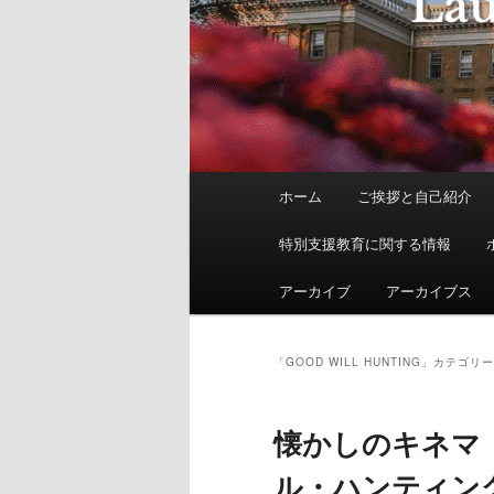
メ
ホーム
ご挨拶と自己紹介
イ
ン
特別支援教育に関する情報
メ
ニ
アーカイブ
アーカイブス
ュ
ー
「
GOOD WILL HUNTING
」カテゴリー
懐かしのキネマ 
ル・ハンティン