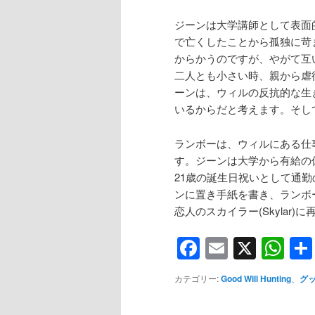
ジーンは大学講師として表面
で亡くしたことから孤独に苛
からかうのですが、やがて互
二人とも小さい時、親から虐
ーンは、ウィルの反抗的な生き方
いるからだと考えます。そし
ランボーは、ウィルにある仕
す。ジーンは大学から有給の
21歳の誕生日祝いとして通
ンに置き手紙を書き、ランボ
恋人のスカイラー(Skyla
Facebook
Email
X
Wh
カテゴリー:
Good Will Hunting
、
グ