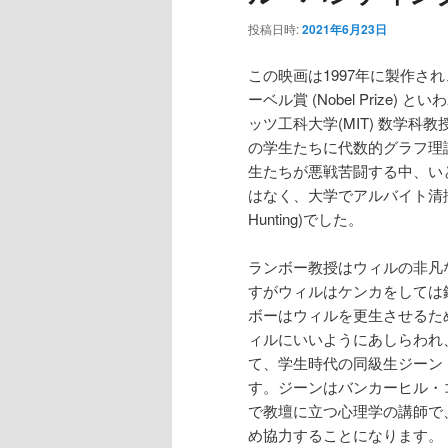
投稿日時:
2021年6月23日
この映画は1997年に製作され、そ
ーベル賞 (Nobel Prize) 
ッツ工科大学(MIT) 数学科教授
の学生たちに代数的グラフ理論(G
生たちが悪戦苦闘する中、い
はなく、大学でアルバイト清掃
Hunting)でした。
ランボー教授はウィルの非凡
すがウィルはケンカをしては
ボーはウィルを更生させるた
ィルにいいようにあしらわれ
て、学生時代の同級生ジーン・マ
す。ジーンはバンカーヒル・コミュニティ
で教壇に立つ心理学の講師で
め協力することになります。