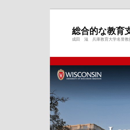
メ
サ
イ
ブ
ン
コ
総合的な教育
コ
ン
成田 滋 兵庫教育大学名誉教授、
ン
テ
テ
ン
ン
ツ
ツ
へ
へ
移
移
動
動