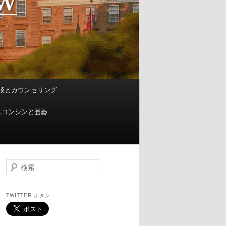
談とカウンセリング
スコンシンと囲碁
検
索
TWITTER ボタン