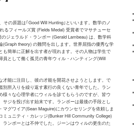
の原題は｢Good Will Hunting｣といいます。数学のノ
といわれるフィールズ賞 (Fields Medal) 受賞者でマサチューセ
のジェラルド・ランボー (Gerald Lambeau) は、数学科
raph theory) の難問を出します。世界屈指の優秀な学
とも簡単に正解を出す者が現れます。その人物は学生で
員として働く孤児の青年ウィル・ハンティング(Will
な才能に注目し、彼の才能を開花させようとします。で
鑑別所入りを繰り返す素行の良くない青年でした。ラン
め様々な心理学者にウィルを診てもらうのですが、皆ウ
、サジを投げ出す始末です。ランボーは最後の手段とし
グワイア(Sean Maguire)にカウンセリングを依頼しま
・カレッジ(Bunker Hill Community College)
、ランボーとは不仲でした。ジーンはウィルの更生のた