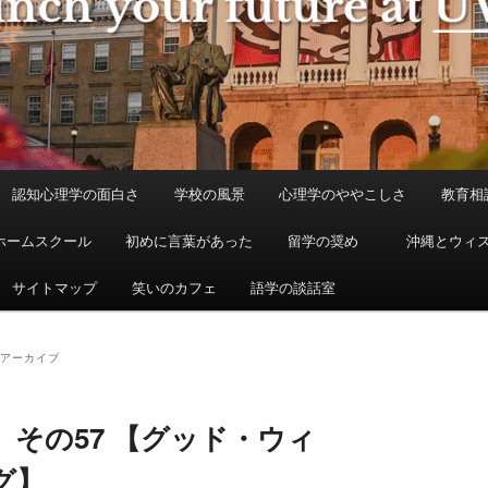
認知心理学の面白さ
学校の風景
心理学のややこしさ
教育相
ホームスクール
初めに言葉があった
留学の奨め
沖縄とウィ
サイトマップ
笑いのカフェ
語学の談話室
アーカイブ
その57 【グッド・ウィ
グ】