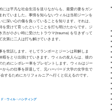
的には平凡な社会生活を送りながらも、最愛の妻をガン
まれていました。事情を知らないウィルは当初ジーンを
いに深い心の傷を負っていることを知ります。それは、
待を受けて育ったということを打ち明けたからです。ジ
が小さい時に受けたトラウマ(trauma) を引きずって
て次第に二人は打ち解けていきます。
事を世話します。そしてランボーとジーンは和解しま
休暇をとり出掛けていきます。ウィルの友人らは、彼の
勤のためにシボレー車をプレゼントします。ウィルはジー
ーからの仕事を辞退して、元ハーバード大学の女学生で
r)に再会するためにカリフォルニアへ行くと伝えるのです。
atsApp
共
有
ッド・ウィル・ハンティング