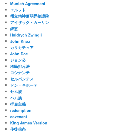
Munich Agreement
エルフト
州立精神薄弱児養護院
アイザック・カーリン
郷愁
Huldrych Zwingli
John Knox
カリカチュア
John Doe
ジョン公
移民排斥法
ロシナンテ
セルバンテス
ドン・キホーテ
セム族
ハム族
拝金主義
redemption
covenant
King James Version
使徒信条