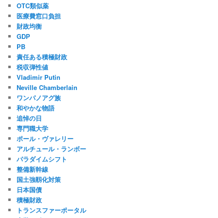
OTC類似薬
医療費窓口負担
財政均衡
GDP
PB
責任ある積極財政
税収弾性値
Vladimir Putin
Neville Chamberlain
ワンパノアグ族
和やかな物語
追悼の日
専門職大学
ポール・ヴァレリー
アルチュール・ランボー
パラダイムシフト
整備新幹線
国土強靱化対策
日本国債
積極財政
トランスファーポータル