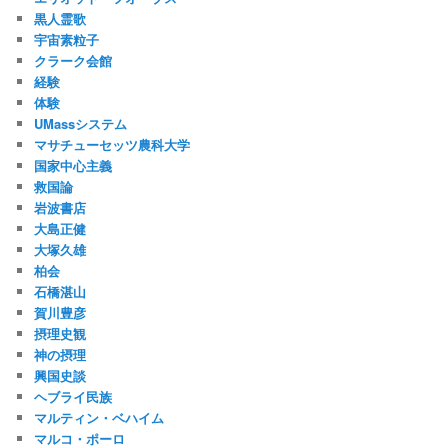
黒人霊歌
宇宙素粒子
クラーク会館
経験
体験
UMassシステム
マサチューセッツ農科大学
国家中心主義
救国論
岩波書店
大島正健
大塚久雄
柏会
石橋湛山
賀川豊彦
摂理史観
神の摂理
興国史談
ヘブライ民族
マルティン・ベハイム
マルコ・ポーロ