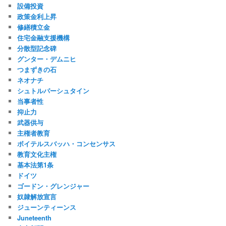
設備投資
政策金利上昇
修繕積立金
住宅金融支援機構
分散型記念碑
グンター・デムニヒ
つまずきの石
ネオナチ
シュトルパーシュタイン
当事者性
抑止力
武器供与
主権者教育
ボイテルスバッハ・コンセンサス
教育文化主権
基本法第1条
ドイツ
ゴードン・グレンジャー
奴隷解放宣言
ジューンティーンス
Juneteenth