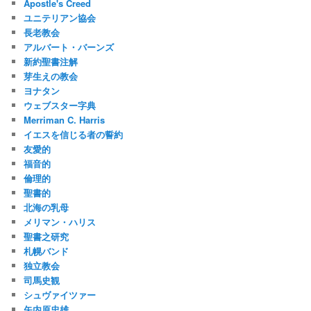
Apostle's Creed
ユニテリアン協会
長老教会
アルバート・バーンズ
新約聖書注解
芽生えの教会
ヨナタン
ウェブスター字典
Merriman C. Harris
イエスを信じる者の誓約
友愛的
福音的
倫理的
聖書的
北海の乳母
メリマン・ハリス
聖書之研究
札幌バンド
独立教会
司馬史観
シュヴァイツァー
矢内原忠雄