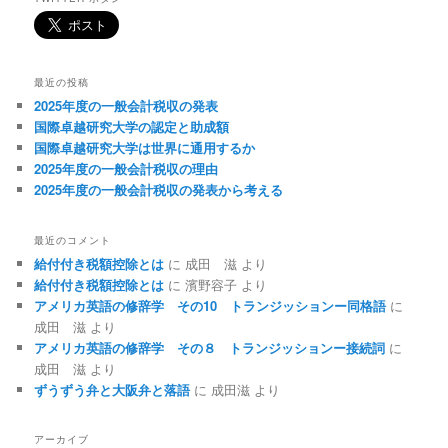
最近の投稿
2025年度の一般会計税収の発表
国際卓越研究大学の認定と助成額
国際卓越研究大学は世界に通用するか
2025年度の一般会計税収の理由
2025年度の一般会計税収の発表から考える
最近のコメント
給付付き税額控除とは
に
成田 滋
より
給付付き税額控除とは
に
濱野容子
より
アメリカ英語の修辞学 その10 トランジッションー同格語
に
成田 滋
より
アメリカ英語の修辞学 その８ トランジッションー接続詞
に
成田 滋
より
ずうずう弁と大阪弁と落語
に
成田滋
より
アーカイブ