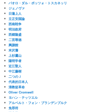
パオロ・ダル・ポッツォ・トスカネッリ
ジェノヴァ
日蓮上人
立正安国論
西南戦争
明治政府
西郷隆盛
二宮尊徳
興譲館
米沢藩
上杉鷹山
陽明学者
近江聖人
中江藤樹
二つのＪ
代表的日本人
清教徒革命
Oliver Cromwell
ヨハン・テッツエル
アルベルト・フォン・ブランデンブルク
免罪符