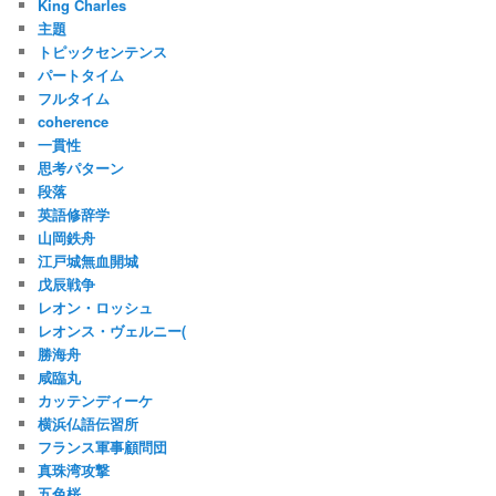
King Charles
主題
トピックセンテンス
パートタイム
フルタイム
coherence
一貫性
思考パターン
段落
英語修辞学
山岡鉄舟
江戸城無血開城
戊辰戦争
レオン・ロッシュ
レオンス・ヴェルニー(
勝海舟
咸臨丸
カッテンディーケ
横浜仏語伝習所
フランス軍事顧問団
真珠湾攻撃
五色桜