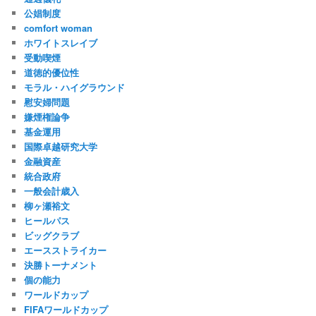
公娼制度
comfort woman
ホワイトスレイブ
受動喫煙
道徳的優位性
モラル・ハイグラウンド
慰安婦問題
嫌煙権論争
基金運用
国際卓越研究大学
金融資産
統合政府
一般会計歳入
柳ヶ瀬裕文
ヒールパス
ビッグクラブ
エースストライカー
決勝トーナメント
個の能力
ワールドカップ
FIFAワールドカップ