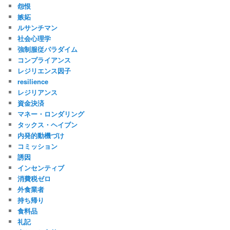
怨恨
嫉妬
ルサンチマン
社会心理学
強制服従パラダイム
コンプライアンス
レジリエンス因子
resilience
レジリアンス
資金決済
マネー・ロンダリング
タックス・ヘイブン
内発的動機づけ
コミッション
誘因
インセンティブ
消費税ゼロ
外食業者
持ち帰り
食料品
礼記