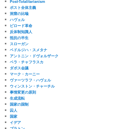
Post-Totalitarianism
ポスト全体主義
洞窟の比喩
ハヴェル
ビロード革命
反体制知識人
抵抗の半生
スローガン
ベドルジハ・スメタナ
アントニン・ドヴォルザーク
ベラ・チャフラスカ
ダボス会議
マーク・カーニー
ヴァーツラフ・ハヴェル
ウィンストン・チャーチル
事情変更の原則
生成流転
国家の国制
囚人
国家
イデア
プラトン