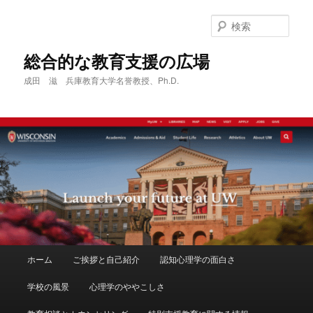
メ
サ
イ
ブ
検
ン
コ
索
コ
ン
総合的な教育支援の広場
ン
テ
成田 滋 兵庫教育大学名誉教授、Ph.D.
テ
ン
ン
ツ
ツ
へ
へ
移
移
動
動
メ
ホーム
ご挨拶と自己紹介
認知心理学の面白さ
イ
ン
学校の風景
心理学のややこしさ
メ
ニ