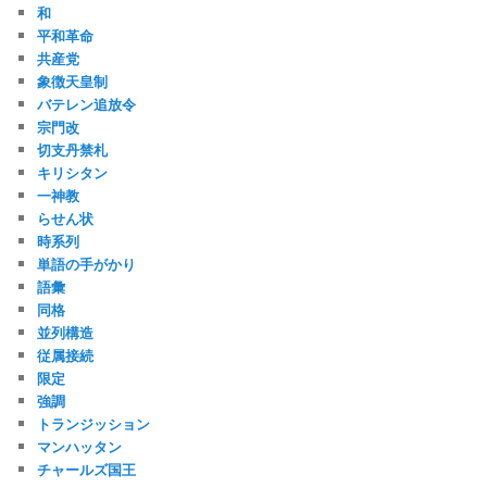
和
平和革命
共産党
象徴天皇制
バテレン追放令
宗門改
切支丹禁札
キリシタン
一神教
らせん状
時系列
単語の手がかり
語彙
同格
並列構造
従属接続
限定
強調
トランジッション
マンハッタン
チャールズ国王