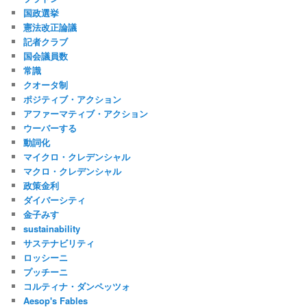
国政選挙
憲法改正論議
記者クラブ
国会議員数
常識
クオータ制
ポジティブ・アクション
アファーマティブ・アクション
ウーバーする
動詞化
マイクロ・クレデンシャル
マクロ・クレデンシャル
政策金利
ダイバーシティ
金子みすゞ
sustainability
サステナビリティ
ロッシーニ
プッチーニ
コルティナ・ダンペッツォ
Aesop's Fables