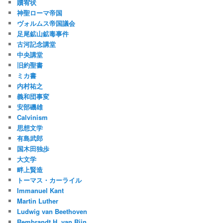
贖宥状
神聖ローマ帝国
ヴォルムス帝国議会
足尾鉱山鉱毒事件
古河記念講堂
中央講堂
旧約聖書
ミカ書
内村祐之
義和団事変
安部磯雄
Calvinism
思想文学
有島武郎
国木田独歩
大文学
畔上賢造
トーマス・カーライル
Immanuel Kant
Martin Luther
Ludwig van Beethoven
Rembrandt H. van Rijn