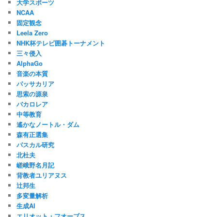
大学スポーツ
NCAA
固定観念
Leela Zero
NHK杯テレビ囲碁トーナメント
三々侵入
AlphaGo
音楽の本質
パッサカリア
思索の源泉
バカロレア
中等教育
遙かなノートル・ダム
森有正選集
パスカル研究
北杜夫
嵯峨野名月記
背教者ユリアヌス
辻邦生
多変量解析
生成AI
エリオット・フオーブス