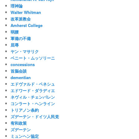
理神論
Walter Whitman
改革派教会
Amherst College
弱腰
軍備の不備
屈辱
ヤン・マサリク
ベニート・ムッソリーニ
concessions
首脳会談
dementian
エドヴァルド・ベネシュ
エドワード・ダラディエ
ネヴィル・チェンバレン
コンラート・ヘンライン
トリアノン条約
ズデーテン・ドイツ人民党
宥和政策
ズデーテン
ミュンヘン協定