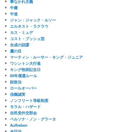
事なかれ主義
中庸
中道
ジャン・ジャック・ルソー
エルネスト・ラクラウ
カス・ミュデ
コスト・プッシュ型
合成の誤謬
鷹の目
マーティン・ルーサー・キング・ジュニア
ワシントン大行進
キング牧師記念日
60年償還ルール
財政法
ロールオーバー
信義誠実
ノンフリート等級制度
モラル・ハザード
自民党外交部会
ペルソナ・ノン・グラータ
Aufheben
弁証法