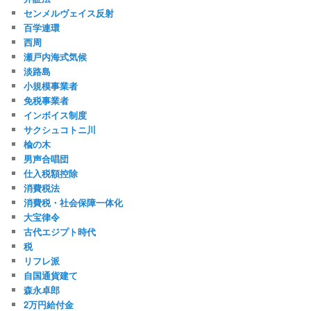
センメルヴェイス反射
百学連環
西周
瀬戸内海式気候
淡路島
小規模事業者
免税事業者
インボイス制度
サクシュコトニ川
楡の木
男声合唱団
仕入税額控除
消費税法
消費税・社会保障一体化
大宝律令
古代エジプト時代
税
リフレ派
自国通貨建て
森永卓郎
2万円給付金