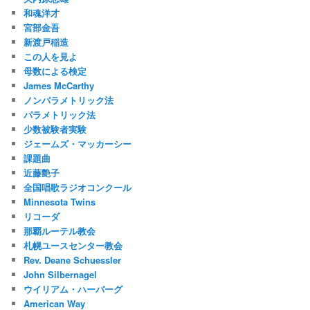
和魂洋才
宮部金吾
新渡戸稲造
この人を見よ
母数による検定
James McCarthy
ノンパラメトリック法
パラメトリック法
少数被験者実験
ジェームズ・マッカーシー
課題曲
近藤艶子
全国唱歌ラジオコンクール
Minnesota Twins
リコーダ
那覇ルーテル教会
札幌ユースセンター教会
Rev. Deane Schuessler
John Silbernagel
ウイリアム・ハーバーグ
American Way