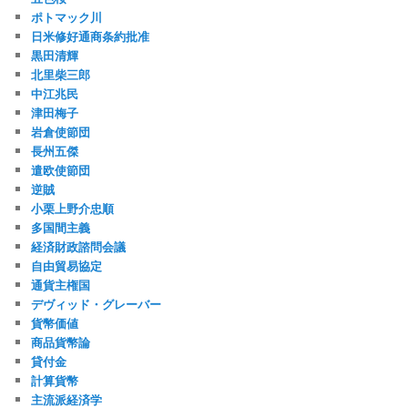
ポトマック川
日米修好通商条約批准
黒田清輝
北里柴三郎
中江兆民
津田梅子
岩倉使節団
長州五傑
遣欧使節団
逆賊
小栗上野介忠順
多国間主義
経済財政諮問会議
自由貿易協定
通貨主権国
デヴィッド・グレーバー
貨幣価値
商品貨幣論
貸付金
計算貨幣
主流派経済学