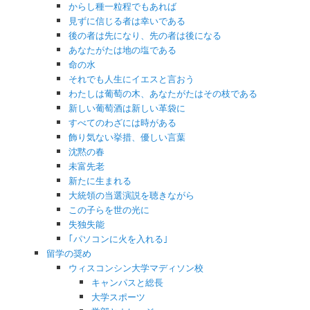
からし種一粒程でもあれば
見ずに信じる者は幸いである
後の者は先になり、先の者は後になる
あなたがたは地の塩である
命の水
それでも人生にイエスと言おう
わたしは葡萄の木、あなたがたはその枝である
新しい葡萄酒は新しい革袋に
すべてのわざには時がある
飾り気ない挙措、優しい言葉
沈黙の春
未富先老
新たに生まれる
大統領の当選演説を聴きながら
この子らを世の光に
失独失能
｢パソコンに火を入れる｣
留学の奨め
ウィスコンシン大学マディソン校
キャンパスと総長
大学スポーツ