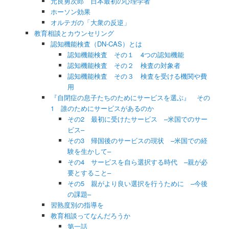
元良勇次郎 日本最初の心理学者
ホーソン効果
オルテガの「大衆の反逆」
教育相談とカウンセリング
認知機能検査（DN-CAS）とは
認知機能検査 その１ 4つの認知機能
認知機能検査 その２ 検査の対象者
認知機能検査 その３ 検査を受ける機関や費
用
『自閉症の息子たちのためにサービスを選ぶ』 その
1 誰のためにサービスがあるのか
その2 最初に受けたサービス –米国でのサー
ビス–
その3 帰国後のサービスの現状 –米国での経
験を生かして–
その4 サービスを自ら選択する時代 –親が必
要とすること–
その5 親がより良い選択を行うために –今後
の課題–
習熟度別の指導を
教育相談ってなんだろうか
第一話