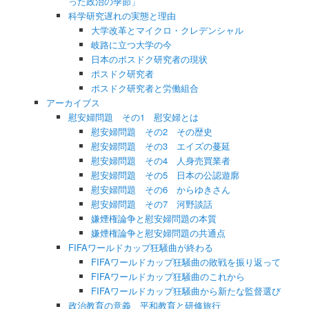
った政治の季節」
科学研究遅れの実態と理由
大学改革とマイクロ・クレデンシャル
岐路に立つ大学の今
日本のポスドク研究者の現状
ポスドク研究者
ポスドク研究者と労働組合
アーカイブス
慰安婦問題 その1 慰安婦とは
慰安婦問題 その2 その歴史
慰安婦問題 その3 エイズの蔓延
慰安婦問題 その4 人身売買業者
慰安婦問題 その5 日本の公認遊廓
慰安婦問題 その6 からゆきさん
慰安婦問題 その7 河野談話
嫌煙権論争と慰安婦問題の本質
嫌煙権論争と慰安婦問題の共通点
FIFAワールドカップ狂騒曲が終わる
FIFAワールドカップ狂騒曲の敗戦を振り返って
FIFAワールドカップ狂騒曲のこれから
FIFAワールドカップ狂騒曲から新たな監督選び
政治教育の意義 平和教育と研修旅行