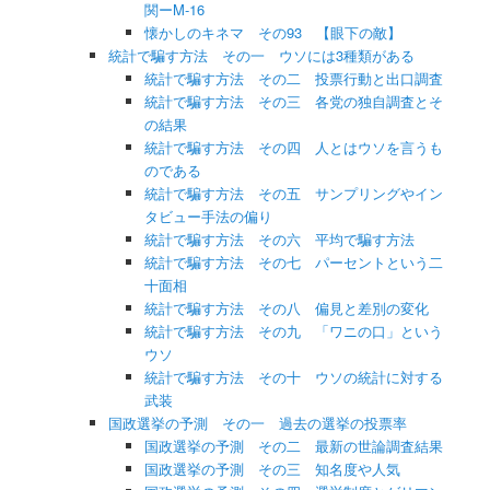
関ーM-16
懐かしのキネマ その93 【眼下の敵】
統計で騙す方法 その一 ウソには3種類がある
統計で騙す方法 その二 投票行動と出口調査
統計で騙す方法 その三 各党の独自調査とそ
の結果
統計で騙す方法 その四 人とはウソを言うも
のである
統計で騙す方法 その五 サンプリングやイン
タビュー手法の偏り
統計で騙す方法 その六 平均で騙す方法
統計で騙す方法 その七 パーセントという二
十面相
統計で騙す方法 その八 偏見と差別の変化
統計で騙す方法 その九 「ワニの口」という
ウソ
統計で騙す方法 その十 ウソの統計に対する
武装
国政選挙の予測 その一 過去の選挙の投票率
国政選挙の予測 その二 最新の世論調査結果
国政選挙の予測 その三 知名度や人気