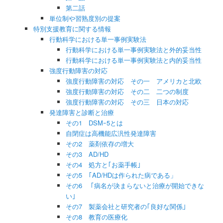
第二話
単位制や習熟度別の提案
特別支援教育に関する情報
行動科学における単一事例実験法
行動科学における単一事例実験法と外的妥当性
行動科学における単一事例実験法と内的妥当性
強度行動障害の対応
強度行動障害の対応 その一 アメリカと北欧
強度行動障害の対応 その二 二つの制度
強度行動障害の対応 その三 日本の対応
発達障害と診断と治療
その1 DSMｰ5とは
自閉症は高機能広汎性発達障害
その2 薬剤依存の増大
その3 AD/HD
その4 処方と｢お薬手帳｣
その5 ｢AD/HDは作られた病である」
その6 ｢病名が決まらないと治療が開始できな
い｣
その7 製薬会社と研究者の｢良好な関係｣
その8 教育の医療化