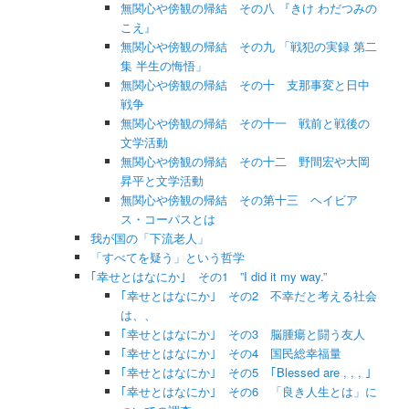
無関心や傍観の帰結 その八 『きけ わだつみの
こえ』
無関心や傍観の帰結 その九 「戦犯の実録 第二
集 半生の悔悟」
無関心や傍観の帰結 その十 支那事変と日中
戦争
無関心や傍観の帰結 その十一 戦前と戦後の
文学活動
無関心や傍観の帰結 その十二 野間宏や大岡
昇平と文学活動
無関心や傍観の帰結 その第十三 ヘイビア
ス・コーパスとは
我が国の「下流老人」
「すべてを疑う」という哲学
｢幸せとはなにか｣ その1 ”I did it my way.”
｢幸せとはなにか｣ その2 不幸だと考える社会
は、、
｢幸せとはなにか｣ その3 脳腫瘍と闘う友人
｢幸せとはなにか｣ その4 国民総幸福量
｢幸せとはなにか｣ その5 ｢Blessed are , , , ｣
｢幸せとはなにか｣ その6 「良き人生とは」に