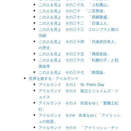
この人を見よ その二十九 「上杉鷹山」
この人を見よ その三十 「二宮尊徳」
この人を見よ その三十一 「西郷隆盛」
この人を見よ その三十二 「日蓮上人」
この人を見よ その三十三 コロンブスと彼の
功績
この人を見よ その三十四 「代表的日本人」
の序文
この人を見よ その三十五 「興国史談」
この人を見よ その三十六 「札幌の子」と戦
後改革
この人を見よ その三十七 「救国論」
世界を旅する：アイルランド
アイルランド その１ St. Patric Day
アイルランド その２ 親父とジェイムズ・ジ
ョイス
アイルランド その３ 街道をゆく「愛蘭土紀
行」
アイルランド その4 街道をゆく「アイリッシ
ュの気質」
アイルランド その５ 「アイリッシュ・ディ