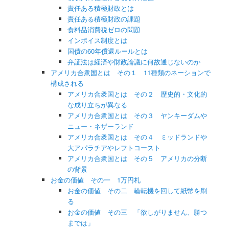
責任ある積極財政とは
責任ある積極財政の課題
食料品消費税ゼロの問題
インボイス制度とは
国債の60年償還ルールとは
弁証法は経済や財政論議に何故通じないのか
アメリカ合衆国とは その１ 11種類のネーションで
構成される
アメリカ合衆国とは その２ 歴史的・文化的
な成り立ちが異なる
アメリカ合衆国とは その３ ヤンキーダムや
ニュー・ネザーランド
アメリカ合衆国とは その４ ミッドランドや
大アパラチアやレフトコースト
アメリカ合衆国とは その５ アメリカの分断
の背景
お金の価値 その一 1万円札
お金の価値 その二 輪転機を回して紙幣を刷
る
お金の価値 その三 「欲しがりません、勝つ
までは」