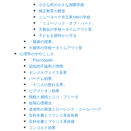
小さな村の小さな国際学校
矯正教育の教室
ニューヨーク市立第165小学校
「ミュージック・オブ・ハート」
大都会の学校ータイムアウト室
子どもを虐待から守る
「最後の授業」
大都市の学校ータイムアウト室
心理学のややこしさ
「Psychopath」
認知的不協和と喫煙
センメルヴェイス反射
バーナム効果
「十二人の怒れる男」
ピグマリオン効果
情動と感情とニコ・フリーダ
短期心理療法
道徳性の発達とローレンス・コールバーグ
百科全書とフランス革命前夜
百科全書とフランス革命後
コンコルド効果