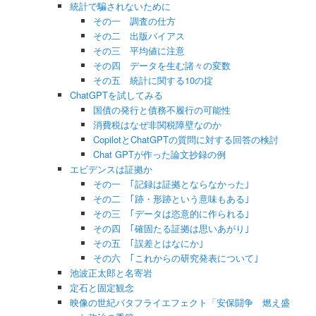
統計で騙されないために
その一 調査の仕方
その二 出版バイアス
その三 平均値に注意
その四 データを生む諸々の変数
その五 統計に関する10の掟
ChatGPTを試してみる
国債の発行と債務不履行の可能性
消費税はなぜ非関税障壁なのか
CopilotとChatGPTの質問に対する回答の検討
Chat GPTが作った論文抄録の例
エビデンスは証拠か
その一 ｢記録は証拠とならなかった｣
その二 ｢跡・形跡という意味もある｣
その三 ｢データは恣意的に作られる｣
その四 ｢確固たる証拠は思いあがり｣
その五 ｢誤差とはなにか｣
その六 ｢これからの研究発表について｣
池波正太郎と名寄岩
定石と固定観念
映像の世紀バタフライエフェクト「安保闘争 燃え盛