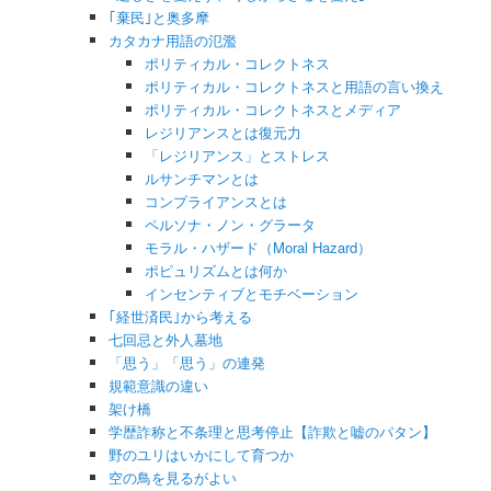
｢棄民｣と奥多摩
カタカナ用語の氾濫
ポリティカル・コレクトネス
ポリティカル・コレクトネスと用語の言い換え
ポリティカル・コレクトネスとメディア
レジリアンスとは復元力
「レジリアンス」とストレス
ルサンチマンとは
コンプライアンスとは
ペルソナ・ノン・グラータ
モラル・ハザード（Moral Hazard）
ポピュリズムとは何か
インセンティブとモチベーション
｢経世済民｣から考える
七回忌と外人墓地
「思う」「思う」の連発
規範意識の違い
架け橋
学歴詐称と不条理と思考停止【詐欺と嘘のパタン】
野のユリはいかにして育つか
空の鳥を見るがよい