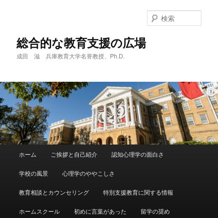
メ
イ
検
ン
索
コ
総合的な教育支援の広場
ン
成田 滋 兵庫教育大学名誉教授、Ph.D.
テ
ン
ツ
へ
移
動
メ
ホーム
ご挨拶と自己紹介
認知心理学の面白さ
イ
ン
学校の風景
心理学のややこしさ
メ
ニ
教育相談とカウンセリング
特別支援教育に関する情報
ュ
ー
ホームスクール
初めに言葉があった
留学の奨め