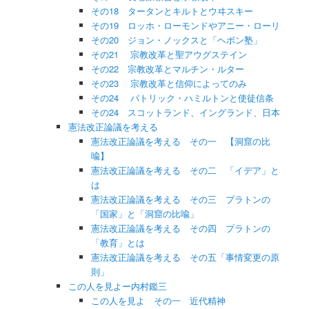
その18 タータンとキルトとウヰスキー
その19 ロッホ・ローモンドやアニー・ローリ
その20 ジョン・ノックスと「ヘボン塾」
その21 宗教改革と聖アウグステイン
その22 宗教改革とマルチン・ルター
その23 宗教改革と信仰によってのみ
その24 パトリック・ハミルトンと使徒信条
その24 スコットランド、イングランド、日本
憲法改正論議を考える
憲法改正論議を考える その一 【洞窟の比
喩】
憲法改正論議を考える その二 「イデア」と
は
憲法改正論議を考える その三 プラトンの
「国家」と「洞窟の比喩」
憲法改正論議を考える その四 プラトンの
「教育」とは
憲法改正論議を考える その五「事情変更の原
則」
この人を見よー内村鑑三
この人を見よ その一 近代精神