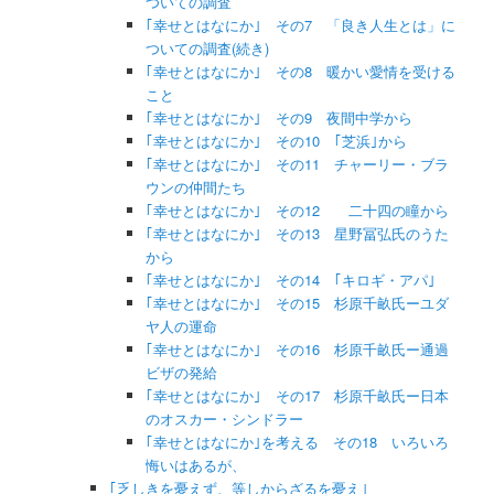
ついての調査
｢幸せとはなにか｣ その7 「良き人生とは」に
ついての調査(続き)
｢幸せとはなにか｣ その8 暖かい愛情を受ける
こと
｢幸せとはなにか｣ その9 夜間中学から
｢幸せとはなにか｣ その10 ｢芝浜｣から
｢幸せとはなにか｣ その11 チャーリー・ブラ
ウンの仲間たち
｢幸せとはなにか｣ その12 二十四の瞳から
｢幸せとはなにか｣ その13 星野冨弘氏のうた
から
｢幸せとはなにか｣ その14 ｢キロギ・アパ｣
｢幸せとはなにか｣ その15 杉原千畝氏ーユダ
ヤ人の運命
｢幸せとはなにか｣ その16 杉原千畝氏ー通過
ビザの発給
｢幸せとはなにか｣ その17 杉原千畝氏ー日本
のオスカー・シンドラー
｢幸せとはなにか｣を考える その18 いろいろ
悔いはあるが、
｢乏しきを憂えず、等しからざるを憂え｣