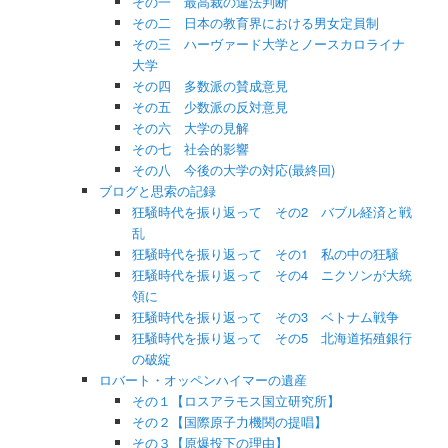
その一 最高裁の違法判断
その二 日本の教育界における男女定員制
その三 ハーヴァード大学とノースカロライナ
大学
その四 多数派の賛成意見
その五 少数派の反対意見
その六 大学の見解
その七 社会的影響
その八 今後の大学の対応(最終回)
ブログと思索の記録
狂騒時代を振り返って その2 バブル経済と戦
乱
狂騒時代を振り返って その1 私の中の狂騒
狂騒時代を振り返って その4 ニクソンが大統
領に
狂騒時代を振り返って その3 ベトナム戦争
狂騒時代を振り返って その5 北海道拓殖銀行
の破綻
ロバート・オッペンハイマーの遺産
その１【ロスアラモス国立研究所】
その２【国際原子力機関の提唱】
その３【原爆投下の理由】