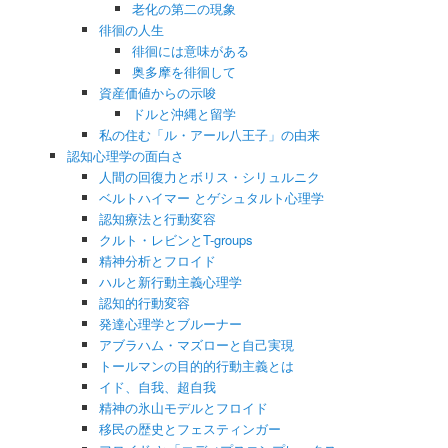
老化の第二の現象
徘徊の人生
徘徊には意味がある
奥多摩を徘徊して
資産価値からの示唆
ドルと沖縄と留学
私の住む「ル・アール八王子」の由来
認知心理学の面白さ
人間の回復力とボリス・シリュルニク
ベルトハイマー とゲシュタルト心理学
認知療法と行動変容
クルト・レビンとT-groups
精神分析とフロイド
ハルと新行動主義心理学
認知的行動変容
発達心理学とブルーナー
アブラハム・マズローと自己実現
トールマンの目的的行動主義とは
イド、自我、超自我
精神の氷山モデルとフロイド
移民の歴史とフェスティンガー