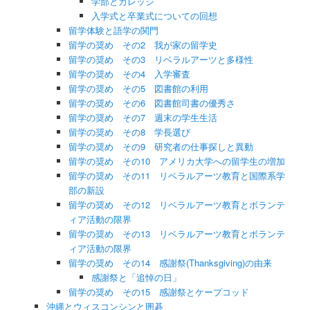
学部とカレッジ
入学式と卒業式についての回想
留学体験と語学の関門
留学の奨め その2 我が家の留学史
留学の奨め その3 リベラルアーツと多様性
留学の奨め その4 入学審査
留学の奨め その5 図書館の利用
留学の奨め その6 図書館司書の優秀さ
留学の奨め その7 週末の学生生活
留学の奨め その8 学長選び
留学の奨め その9 研究者の仕事探しと異動
留学の奨め その10 アメリカ大学への留学生の増加
留学の奨め その11 リベラルアーツ教育と国際系学
部の新設
留学の奨め その12 リベラルアーツ教育とボランテ
ィア活動の限界
留学の奨め その13 リベラルアーツ教育とボランテ
ィア活動の限界
留学の奨め その14 感謝祭(Thanksgiving)の由来
感謝祭と「追悼の日」
留学の奨め その15 感謝祭とケープコッド
沖縄とウィスコンシンと囲碁