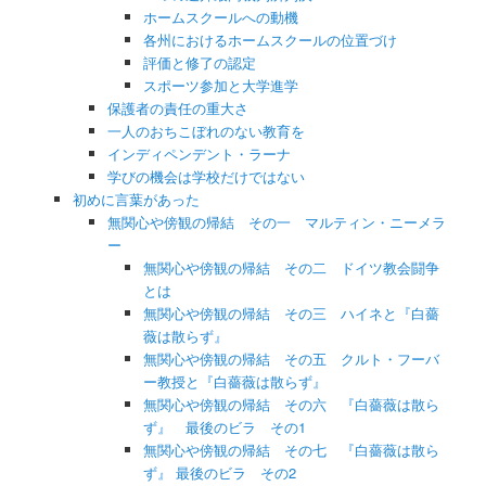
ホームスクールへの動機
各州におけるホームスクールの位置づけ
評価と修了の認定
スポーツ参加と大学進学
保護者の責任の重大さ
一人のおちこぼれのない教育を
インディペンデント・ラーナ
学びの機会は学校だけではない
初めに言葉があった
無関心や傍観の帰結 その一 マルティン・ニーメラ
ー
無関心や傍観の帰結 その二 ドイツ教会闘争
とは
無関心や傍観の帰結 その三 ハイネと『白薔
薇は散らず』
無関心や傍観の帰結 その五 クルト・フーバ
ー教授と『白薔薇は散らず』
無関心や傍観の帰結 その六 『白薔薇は散ら
ず』 最後のビラ その1
無関心や傍観の帰結 その七 『白薔薇は散ら
ず』 最後のビラ その2