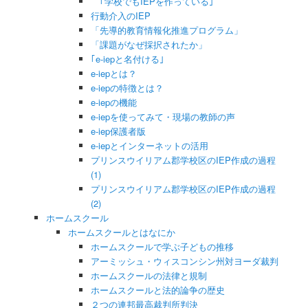
｢学校でもIEPを作っている｣
行動介入のIEP
「先導的教育情報化推進プログラム」
「課題がなぜ採択されたか」
｢e-iepと名付ける｣
e-iepとは？
e-iepの特徴とは？
e-iepの機能
e-iepを使ってみて・現場の教師の声
e-iep保護者版
e-iepとインターネットの活用
プリンスウイリアム郡学校区のIEP作成の過程
(1)
プリンスウイリアム郡学校区のIEP作成の過程
(2)
ホームスクール
ホームスクールとはなにか
ホームスクールで学ぶ子どもの推移
アーミッシュ・ウィスコンシン州対ヨーダ裁判
ホームスクールの法律と規制
ホームスクールと法的論争の歴史
２つの連邦最高裁判所判決