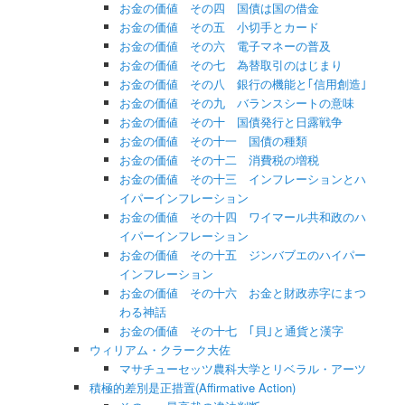
お金の価値 その四 国債は国の借金
お金の価値 その五 小切手とカード
お金の価値 その六 電子マネーの普及
お金の価値 その七 為替取引のはじまり
お金の価値 その八 銀行の機能と｢信用創造｣
お金の価値 その九 バランスシートの意味
お金の価値 その十 国債発行と日露戦争
お金の価値 その十一 国債の種類
お金の価値 その十二 消費税の増税
お金の価値 その十三 インフレーションとハ
イパーインフレーション
お金の価値 その十四 ワイマール共和政のハ
イパーインフレーション
お金の価値 その十五 ジンバブエのハイパー
インフレーション
お金の価値 その十六 お金と財政赤字にまつ
わる神話
お金の価値 その十七 ｢貝｣と通貨と漢字
ウィリアム・クラーク大佐
マサチューセッツ農科大学とリベラル・アーツ
積極的差別是正措置(Affirmative Action)