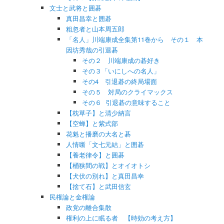
文士と武将と囲碁
真田昌幸と囲碁
粗忽者と山本周五郎
「名人」川端康成全集第11巻から その１ 本
因坊秀哉の引退碁
その２ 川端康成の碁好き
その３「いにしへの名人」
その4 引退碁の終局場面
その５ 対局のクライマックス
その６ 引退碁の意味すること
【枕草子】と清少納言
【空蝉】と紫式部
花魁と播磨の大名と碁
人情噺「文七元結」と囲碁
【養老律令】と囲碁
【桶狭間の戦】とオイオトシ
【犬伏の別れ】と真田昌幸
【捨て石】と武田信玄
民権論と金権論
政党の離合集散
権利の上に眠る者 【時効の考え方】