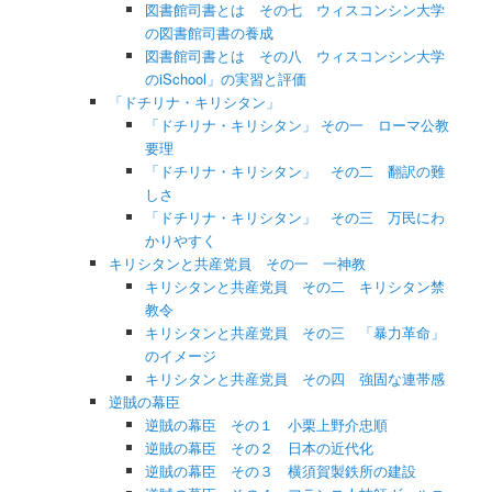
図書館司書とは その七 ウィスコンシン大学
の図書館司書の養成
図書館司書とは その八 ウィスコンシン大学
のiSchool」の実習と評価
「ドチリナ・キリシタン」
「ドチリナ・キリシタン」 その一 ローマ公教
要理
「ドチリナ・キリシタン」 その二 翻訳の難
しさ
「ドチリナ・キリシタン」 その三 万民にわ
かりやすく
キリシタンと共産党員 その一 一神教
キリシタンと共産党員 その二 キリシタン禁
教令
キリシタンと共産党員 その三 「暴力革命」
のイメージ
キリシタンと共産党員 その四 強固な連帯感
逆賊の幕臣
逆賊の幕臣 その１ 小栗上野介忠順
逆賊の幕臣 その２ 日本の近代化
逆賊の幕臣 その３ 横須賀製鉄所の建設