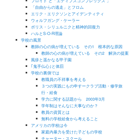
フロイド と「エディプスコンプレックス 」
「自由からの逃走」とフロム
エリク・エリクソンとアイデンティティ
ウォルフガング・ケーラー
ボリス・シリュルニクと精神的回復力
ハルとS-O-R理論
学校の風景
教師の心の病が増えている その1 根本的な原因
教師の心の病が増えている その2 解決の提案
風疹と遥かなる甲子園
｢鬼手仏心｣と体罰
学校の裏側では
教職員の不祥事を考える
３つの実践にもの申すークラブ活動・修学旅
行・給食
学力に関する話題から 2003年3月
学年制はそんなに大事なのか？
教員の資質とは
無料の学校給食から考えること
アメリカの学校は今
家庭内暴力を受けた子どもの学校
チャーター・スクール