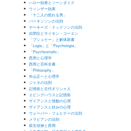
ハロー効果とソーンダイク
ウィンザー効果
「十二人の怒れる男」
パーキンソンの法則
ヤーキーズ・ドッドソンの法則
自閉症とサイモン・コーエン
「プシュケー」と解体新書
「Logia」と「Psychologia」
「Psychsomatic」
西周と心理学
西周と百科全書
「Philosophy」
外山正一と心理学
ジャネの法則
記憶術と古代ギリシャ人
エビングハウスと記憶術
ザイアンスと情動の心理
ザイアンスと好みの心理
ウェーバー・フェヒナーの法則
メラビアンの法則
荻生徂徠と西周