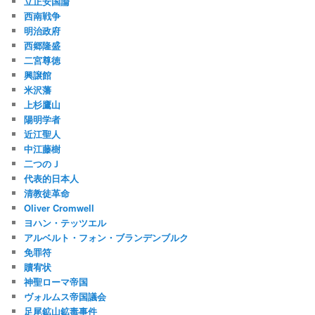
立正安国論
西南戦争
明治政府
西郷隆盛
二宮尊徳
興譲館
米沢藩
上杉鷹山
陽明学者
近江聖人
中江藤樹
二つのＪ
代表的日本人
清教徒革命
Oliver Cromwell
ヨハン・テッツエル
アルベルト・フォン・ブランデンブルク
免罪符
贖宥状
神聖ローマ帝国
ヴォルムス帝国議会
足尾鉱山鉱毒事件