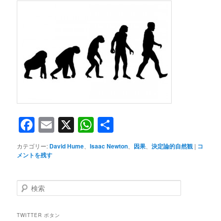
Facebook
Email
X
WhatsApp
共
有
カテゴリー:
David Hume
、
Isaac Newton
、
因果
、
決定論的自然観
|
コ
メントを残す
検
索
TWITTER ボタン