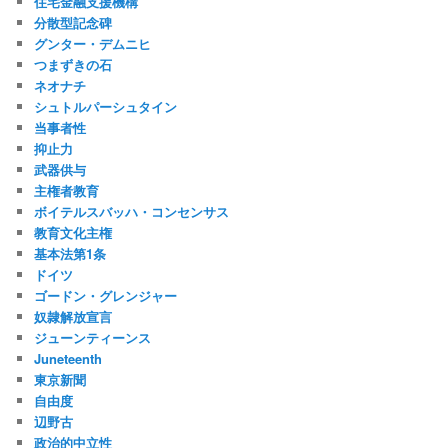
住宅金融支援機構
分散型記念碑
グンター・デムニヒ
つまずきの石
ネオナチ
シュトルパーシュタイン
当事者性
抑止力
武器供与
主権者教育
ボイテルスバッハ・コンセンサス
教育文化主権
基本法第1条
ドイツ
ゴードン・グレンジャー
奴隷解放宣言
ジューンティーンス
Juneteenth
東京新聞
自由度
辺野古
政治的中立性