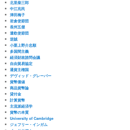
北里柴三郎
中江兆民
津田梅子
岩倉使節団
長州五傑
遣欧使節団
逆賊
小栗上野介忠順
多国間主義
経済財政諮問会議
自由貿易協定
通貨主権国
デヴィッド・グレーバー
貨幣価値
商品貨幣論
貸付金
計算貨幣
主流派経済学
貨幣の本質
University of Cambridge
ジェフリー・インガム