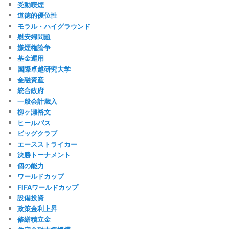
受動喫煙
道徳的優位性
モラル・ハイグラウンド
慰安婦問題
嫌煙権論争
基金運用
国際卓越研究大学
金融資産
統合政府
一般会計歳入
柳ヶ瀬裕文
ヒールパス
ビッグクラブ
エースストライカー
決勝トーナメント
個の能力
ワールドカップ
FIFAワールドカップ
設備投資
政策金利上昇
修繕積立金