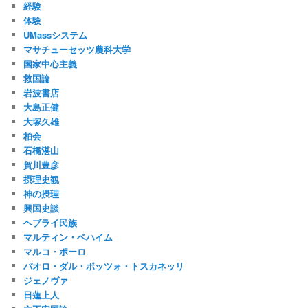
経験
体験
UMassシステム
マサチューセッツ農科大学
国家中心主義
救国論
岩波書店
大島正健
大塚久雄
柏会
石橋湛山
賀川豊彦
摂理史観
神の摂理
興国史談
ヘブライ民族
マルティン・ベハイム
マルコ・ポーロ
パオロ・ダル・ポッツォ・トスカネッリ
ジェノヴァ
日蓮上人