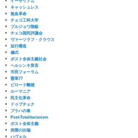
イーサリアム
キャッシュレス
無血革命
チェコ工科大学
ブルジョワ階級
チェコ国民評議会
ヴァーツラフ・クラウス
並行構造
儀式
ポスト全体主義社会
ヘルシンキ宣言
市民フォーラム
憲章77
ビロード離婚
ルーマニア
民主化革命
ドゥプチェク
プラハの春
Post-Totalitarianism
ポスト全体主義
洞窟の比喩
ハヴェル