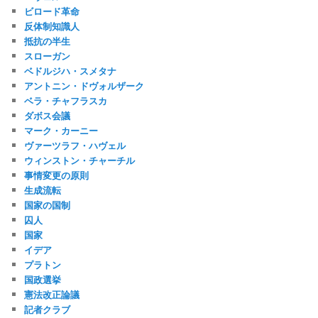
ビロード革命
反体制知識人
抵抗の半生
スローガン
ベドルジハ・スメタナ
アントニン・ドヴォルザーク
ベラ・チャフラスカ
ダボス会議
マーク・カーニー
ヴァーツラフ・ハヴェル
ウィンストン・チャーチル
事情変更の原則
生成流転
国家の国制
囚人
国家
イデア
プラトン
国政選挙
憲法改正論議
記者クラブ