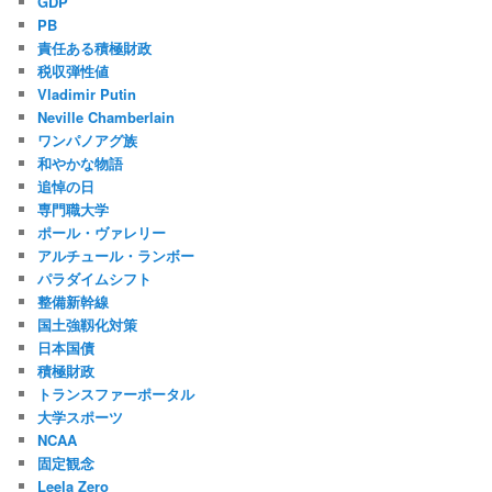
GDP
PB
責任ある積極財政
税収弾性値
Vladimir Putin
Neville Chamberlain
ワンパノアグ族
和やかな物語
追悼の日
専門職大学
ポール・ヴァレリー
アルチュール・ランボー
パラダイムシフト
整備新幹線
国土強靱化対策
日本国債
積極財政
トランスファーポータル
大学スポーツ
NCAA
固定観念
Leela Zero