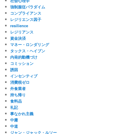
社会心理学
強制服従パラダイム
コンプライアンス
レジリエンス因子
resilience
レジリアンス
資金決済
マネー・ロンダリング
タックス・ヘイブン
内発的動機づけ
コミッション
誘因
インセンティブ
消費税ゼロ
外食業者
持ち帰り
食料品
礼記
事なかれ主義
中庸
中道
ジャン・ジャック・ルソー