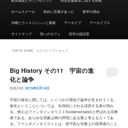
教育相談とカウンセリング
特別支援教育に関する情報
ュ
ー
ホームスクール
初めに言葉があった
留学の奨め
沖縄とウィスコンシンと囲碁
アーカイブ
アーカイブス
サイトマップ
笑いのカフェ
語学の談話室
「
DAVID HUME
」カテゴリーアーカイブ
Big History その11 宇宙の進
化と論争
投稿日時:
2015年5月14日
宇宙の進化に関しては、いくつかの理由で論争が生まれてくる。
進化ということについては、生得的にそれを誹謗する者が現れ
る。例えばファンダメンタリスト(fundamentalist)と呼ばれる宗教
者である。あらゆる現象は神の摂理にある業と考える人々であ
る。ファンダメンタリストとは、保守的な宗教上の指導者のこと