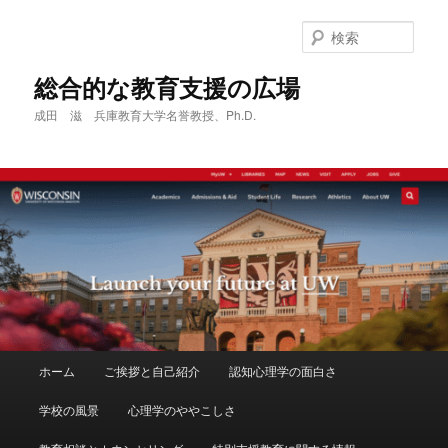
メ
サ
イ
ブ
検
ン
コ
索
コ
ン
総合的な教育支援の広場
ン
テ
成田 滋 兵庫教育大学名誉教授、Ph.D.
テ
ン
ン
ツ
ツ
へ
へ
移
移
動
動
メ
ホーム
ご挨拶と自己紹介
認知心理学の面白さ
イ
ン
学校の風景
心理学のややこしさ
メ
ニ