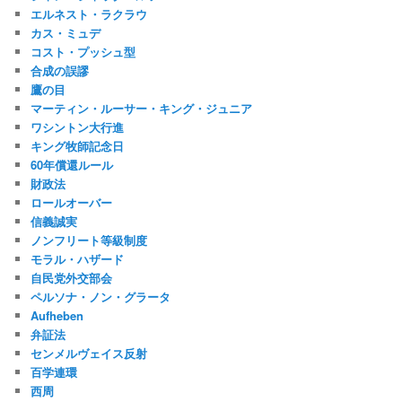
エルネスト・ラクラウ
カス・ミュデ
コスト・プッシュ型
合成の誤謬
鷹の目
マーティン・ルーサー・キング・ジュニア
ワシントン大行進
キング牧師記念日
60年償還ルール
財政法
ロールオーバー
信義誠実
ノンフリート等級制度
モラル・ハザード
自民党外交部会
ペルソナ・ノン・グラータ
Aufheben
弁証法
センメルヴェイス反射
百学連環
西周