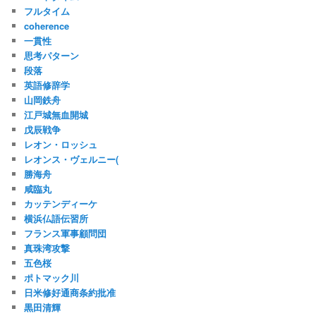
フルタイム
coherence
一貫性
思考パターン
段落
英語修辞学
山岡鉄舟
江戸城無血開城
戊辰戦争
レオン・ロッシュ
レオンス・ヴェルニー(
勝海舟
咸臨丸
カッテンディーケ
横浜仏語伝習所
フランス軍事顧問団
真珠湾攻撃
五色桜
ポトマック川
日米修好通商条約批准
黒田清輝