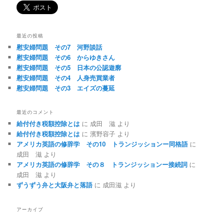
最近の投稿
慰安婦問題 その7 河野談話
慰安婦問題 その6 からゆきさん
慰安婦問題 その5 日本の公認遊廓
慰安婦問題 その4 人身売買業者
慰安婦問題 その3 エイズの蔓延
最近のコメント
給付付き税額控除とは
に
成田 滋
より
給付付き税額控除とは
に
濱野容子
より
アメリカ英語の修辞学 その10 トランジッションー同格語
に
成田 滋
より
アメリカ英語の修辞学 その８ トランジッションー接続詞
に
成田 滋
より
ずうずう弁と大阪弁と落語
に
成田滋
より
アーカイブ