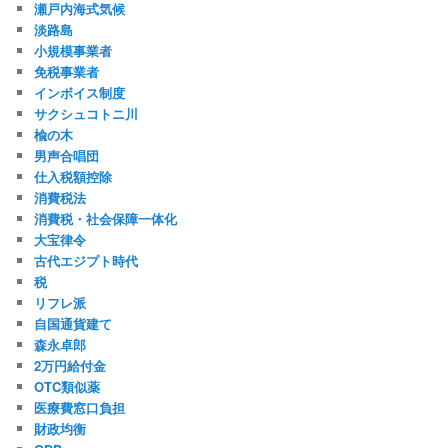
瀬戸内海式気候
淡路島
小規模事業者
免税事業者
インボイス制度
サクシュコトニ川
楡の木
男声合唱団
仕入税額控除
消費税法
消費税・社会保障一体化
大宝律令
古代エジプト時代
税
リフレ派
自国通貨建て
森永卓郎
2万円給付金
OTC類似薬
医療費窓口負担
財政均衡