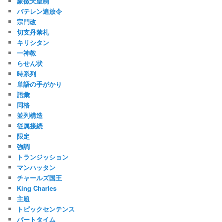
象徴天皇制
バテレン追放令
宗門改
切支丹禁札
キリシタン
一神教
らせん状
時系列
単語の手がかり
語彙
同格
並列構造
従属接続
限定
強調
トランジッション
マンハッタン
チャールズ国王
King Charles
主題
トピックセンテンス
パートタイム