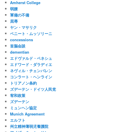
Amherst College
弱腰
軍備の不備
屈辱
ヤン・マサリク
ベニート・ムッソリーニ
concessions
首脳会談
dementian
エドヴァルド・ベネシュ
エドワード・ダラディエ
ネヴィル・チェンバレン
コンラート・ヘンライン
トリアノン条約
ズデーテン・ドイツ人民党
宥和政策
ズデーテン
ミュンヘン協定
Munich Agreement
エルフト
州立精神薄弱児養護院