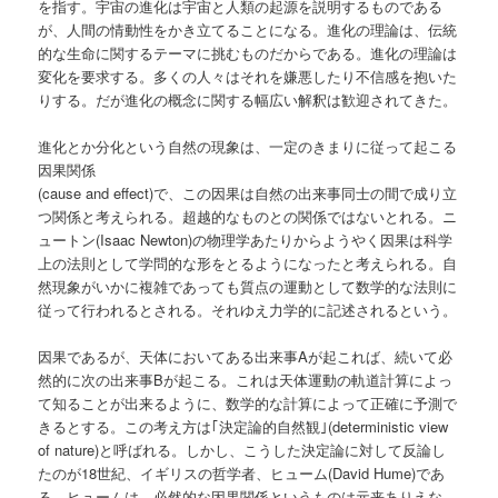
を指す。宇宙の進化は宇宙と人類の起源を説明するものである
が、人間の情動性をかき立てることになる。進化の理論は、伝統
的な生命に関するテーマに挑むものだからである。進化の理論は
変化を要求する。多くの人々はそれを嫌悪したり不信感を抱いた
りする。だが進化の概念に関する幅広い解釈は歓迎されてきた。
進化とか分化という自然の現象は、一定のきまりに従って起こる
因果関係
(cause and effect)で、この因果は自然の出来事同士の間で成り立
つ関係と考えられる。超越的なものとの関係ではないとれる。ニ
ュートン(Isaac Newton)の物理学あたりからようやく因果は科学
上の法則として学問的な形をとるようになったと考えられる。自
然現象がいかに複雑であっても質点の運動として数学的な法則に
従って行われるとされる。それゆえ力学的に記述されるという。
因果であるが、天体においてある出来事Aが起これば、続いて必
然的に次の出来事Bが起こる。これは天体運動の軌道計算によっ
て知ることが出来るように、数学的な計算によって正確に予測で
きるとする。この考え方は｢決定論的自然観｣(deterministic view
of nature)と呼ばれる。しかし、こうした決定論に対して反論し
たのが18世紀、イギリスの哲学者、ヒューム(David Hume)であ
る。ヒュームは、必然的な因果関係というものは元来ありえな