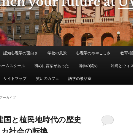
認知心理学の面白さ
学校の風景
心理学のややこしさ
教育相
ホームスクール
初めに言葉があった
留学の奨め
沖縄とウィ
サイトマップ
笑いのカフェ
語学の談話室
アーカイブ
建国と植民地時代の歴史
リカ社会の転換