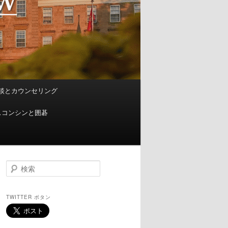
談とカウンセリング
スコンシンと囲碁
検
索
TWITTER ボタン