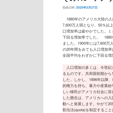
投稿日時:
2025年3月27日
1880年のアメリカ大陸の人口
7,600万人弱となり、50％
口増加率は緩やかでした。ミ
下回る増加率でした。 188
ました。1900年には7,60
の20年間をみても人口増加
全国平均をわずかに下回る増
人口増加の多くは、今世紀末
るものです。共和国初期から
した。しかし、1896年以
的権力を持ち、暴力や産業紛
しい移民がアメリカ社会に容
した懸念は、アメリカへの入
動へと発展します。やがて2
割当法(quota)を制定するこ