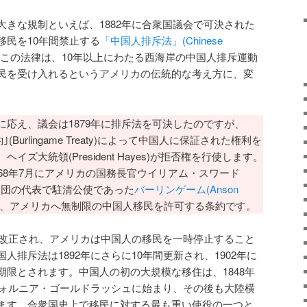
きな規制といえば、1882年に合衆国議会で可決された
移民を10年間禁止する
「中国人排斥法」(Chinese
この法律は、10年以上にわたる西海岸の中国人排斥運動
民を受け入れるというアメリカの伝統的な考え方に、変
応え、議会は1879年に排斥法を可決したのですが、
(Burlingame Treaty)によって中国人に保証された権利を
ズ大統領(President Hayes)が拒否権を行使します。
68年7月にアメリカの国務長官ウイリアム・スワード
清朝の使節団の代表で駐清公使であった
バーリンゲーム(Anson
、アメリカへ無制限の中国人移民を許可する条約です。
は改正され、アメリカは中国人の移民を一時停止すること
人排斥法は1892年にさらに10年間更新され、1902年に
期限とされます。中国人の初の大規模な移住は、1848年
リフォルニア・ゴールドラッシュに始まり、その後も大陸横
ます。合衆国史上で移民に対する最も重い使役の一つと