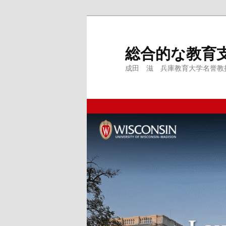
メ
サ
イ
ブ
ン
コ
総合的な教育
コ
ン
成田 滋 兵庫教育大学名誉教授、
ン
テ
テ
ン
ン
ツ
ツ
へ
へ
移
移
動
動