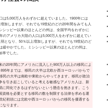
は5,000万人をわずかに超えていました。1900年には
以上増加しますが、それでも19世紀のどの20年間をみても人
シシッピー以東のほとんどの州は、全国平均をわずかに
0年のアメリカ大陸の人口は5,000万人をわずかに超えてい
0万人弱となり、50％以上増加しますが、それでも19世紀のど
率は緩やかでした。ミシシッピー以東のほとんどの州は、
加率でした。
の20年間にアメリカに流入した900万人以上の移民によ
1895年までは、移民の大半は北欧か西ヨーロッパからで
降、移民の大半は南欧や東欧からやってきます。移民が政治
争を引き起こしていると考える敏感なアメリカ人は、新
易に同化できるはずがないという懸念を抱きます。こう
国資格を必要とする移民の数を制限する法律を求める運
0世紀初頭には北欧や西ヨーロッパからの移民を優遇する
とになります。