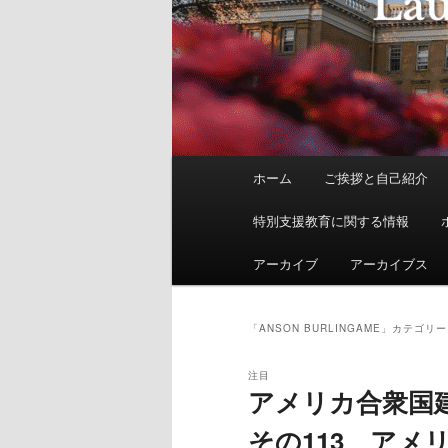
メ
ホーム
ご挨拶と自己紹介
イ
ン
特別支援教育に関する情報
メ
ニ
アーカイブ
アーカイブス
ュ
ー
「
ANSON BURLINGAME
」カテゴリー
注目
アメリカ合衆国
その113 アメ