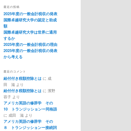
最近の投稿
2025年度の一般会計税収の発表
国際卓越研究大学の認定と助成
額
国際卓越研究大学は世界に通用
するか
2025年度の一般会計税収の理由
2025年度の一般会計税収の発表
から考える
最近のコメント
給付付き税額控除とは
に
成
田 滋
より
給付付き税額控除とは
に
濱野
容子
より
アメリカ英語の修辞学 その
10 トランジッションー同格語
に
成田 滋
より
アメリカ英語の修辞学 その
８ トランジッションー接続詞