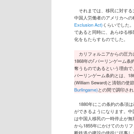
それまでは、移民に対する大
中国人労働者のアメリカへの
Exclusion Act)
くらいでした。
であると同時に、あらゆる移
化をもたらすものでした。
カリフォルニアからの圧力に
1868年の｢バーリンゲーム条約｣
奪うものであるという理由で、ヘイ
バーリンゲーム条約とは、18
(William Seward)と
Burlingame)
との間で調印され
1880年にこの条約の条項
ができるようになります。中国
は中国人移民の一時停止が無
から1855年にかけてのカ
断鉄道の建設の使役に従事し