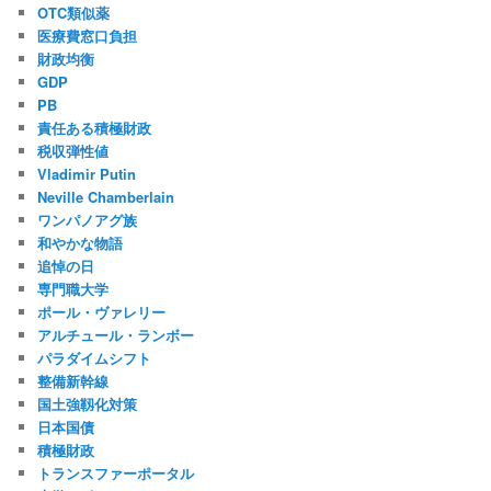
OTC類似薬
医療費窓口負担
財政均衡
GDP
PB
責任ある積極財政
税収弾性値
Vladimir Putin
Neville Chamberlain
ワンパノアグ族
和やかな物語
追悼の日
専門職大学
ポール・ヴァレリー
アルチュール・ランボー
パラダイムシフト
整備新幹線
国土強靱化対策
日本国債
積極財政
トランスファーポータル