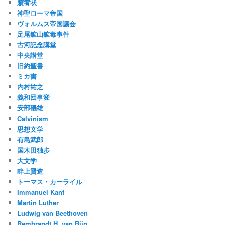
贖宥状
神聖ローマ帝国
ヴォルムス帝国議会
足尾鉱山鉱毒事件
古河記念講堂
中央講堂
旧約聖書
ミカ書
内村祐之
義和団事変
安部磯雄
Calvinism
思想文学
有島武郎
国木田独歩
大文学
畔上賢造
トーマス・カーライル
Immanuel Kant
Martin Luther
Ludwig van Beethoven
Rembrandt H. van Rijn