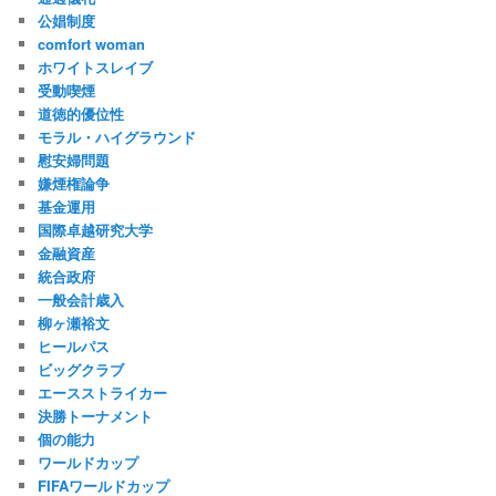
公娼制度
comfort woman
ホワイトスレイブ
受動喫煙
道徳的優位性
モラル・ハイグラウンド
慰安婦問題
嫌煙権論争
基金運用
国際卓越研究大学
金融資産
統合政府
一般会計歳入
柳ヶ瀬裕文
ヒールパス
ビッグクラブ
エースストライカー
決勝トーナメント
個の能力
ワールドカップ
FIFAワールドカップ