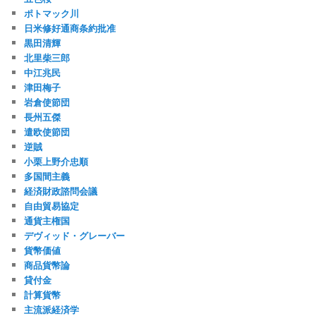
ポトマック川
日米修好通商条約批准
黒田清輝
北里柴三郎
中江兆民
津田梅子
岩倉使節団
長州五傑
遣欧使節団
逆賊
小栗上野介忠順
多国間主義
経済財政諮問会議
自由貿易協定
通貨主権国
デヴィッド・グレーバー
貨幣価値
商品貨幣論
貸付金
計算貨幣
主流派経済学