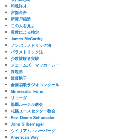
和魂洋才
宮部金吾
新渡戸稲造
この人を見よ
母数による検定
James McCarthy
ノンパラメトリック法
パラメトリック法
少数被験者実験
ジェームズ・マッカーシー
課題曲
近藤艶子
全国唱歌ラジオコンクール
Minnesota Twins
リコーダ
那覇ルーテル教会
札幌ユースセンター教会
Rev. Deane Schuessler
John Silbernagel
ウイリアム・ハーバーグ
American Way