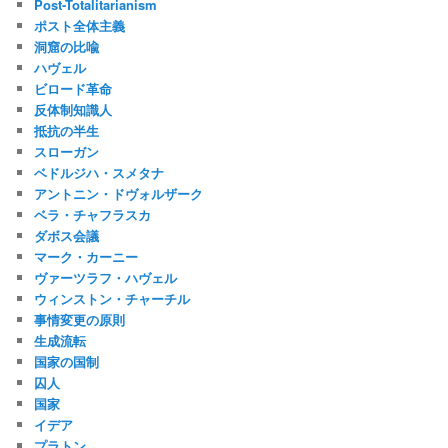
Post-Totalitarianism
ポスト全体主義
洞窟の比喩
ハヴェル
ビロード革命
反体制知識人
抵抗の半生
スローガン
ベドルジハ・スメタナ
アントニン・ドヴォルザーク
ベラ・チャフラスカ
ダボス会議
マーク・カーニー
ヴァーツラフ・ハヴェル
ウィンストン・チャーチル
事情変更の原則
生成流転
国家の国制
囚人
国家
イデア
プラトン