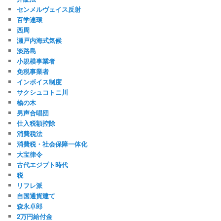
センメルヴェイス反射
百学連環
西周
瀬戸内海式気候
淡路島
小規模事業者
免税事業者
インボイス制度
サクシュコトニ川
楡の木
男声合唱団
仕入税額控除
消費税法
消費税・社会保障一体化
大宝律令
古代エジプト時代
税
リフレ派
自国通貨建て
森永卓郎
2万円給付金