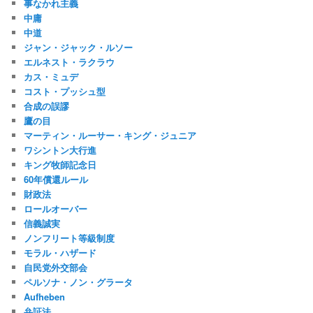
事なかれ主義
中庸
中道
ジャン・ジャック・ルソー
エルネスト・ラクラウ
カス・ミュデ
コスト・プッシュ型
合成の誤謬
鷹の目
マーティン・ルーサー・キング・ジュニア
ワシントン大行進
キング牧師記念日
60年償還ルール
財政法
ロールオーバー
信義誠実
ノンフリート等級制度
モラル・ハザード
自民党外交部会
ペルソナ・ノン・グラータ
Aufheben
弁証法