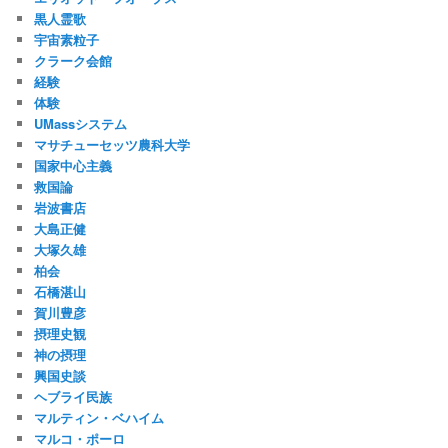
黒人霊歌
宇宙素粒子
クラーク会館
経験
体験
UMassシステム
マサチューセッツ農科大学
国家中心主義
救国論
岩波書店
大島正健
大塚久雄
柏会
石橋湛山
賀川豊彦
摂理史観
神の摂理
興国史談
ヘブライ民族
マルティン・ベハイム
マルコ・ポーロ