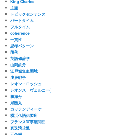
King Charles
主題
トピックセンテンス
パートタイム
フルタイム
coherence
一貫性
思考パターン
段落
英語修辞学
山岡鉄舟
江戸城無血開城
戊辰戦争
レオン・ロッシュ
レオンス・ヴェルニー(
勝海舟
咸臨丸
カッテンディーケ
横浜仏語伝習所
フランス軍事顧問団
真珠湾攻撃
五色桜