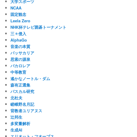
大学スポーツ
NCAA
固定観念
Leela Zero
NHK杯テレビ囲碁トーナメント
三々侵入
AlphaGo
音楽の本質
パッサカリア
思索の源泉
バカロレア
中等教育
遙かなノートル・ダム
森有正選集
パスカル研究
北杜夫
嵯峨野名月記
背教者ユリアヌス
辻邦生
多変量解析
生成AI
エリオット・フオーブス