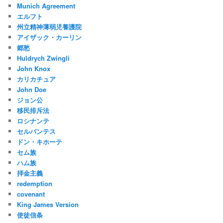
Munich Agreement
エルフト
州立精神薄弱児養護院
アイザック・カーリン
郷愁
Huldrych Zwingli
John Knox
カリカチュア
John Doe
ジョン公
移民排斥法
ロシナンテ
セルバンテス
ドン・キホーテ
セム族
ハム族
拝金主義
redemption
covenant
King James Version
使徒信条