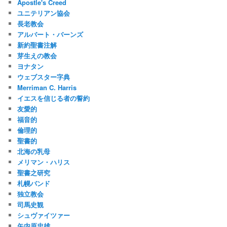
Apostle's Creed
ユニテリアン協会
長老教会
アルバート・バーンズ
新約聖書注解
芽生えの教会
ヨナタン
ウェブスター字典
Merriman C. Harris
イエスを信じる者の誓約
友愛的
福音的
倫理的
聖書的
北海の乳母
メリマン・ハリス
聖書之研究
札幌バンド
独立教会
司馬史観
シュヴァイツァー
矢内原忠雄