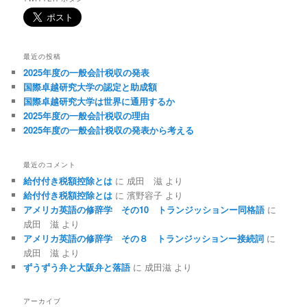
最近の投稿
2025年度の一般会計税収の発表
国際卓越研究大学の認定と助成額
国際卓越研究大学は世界に通用するか
2025年度の一般会計税収の理由
2025年度の一般会計税収の発表から考える
最近のコメント
給付付き税額控除とは
に
成田 滋
より
給付付き税額控除とは
に
濱野容子
より
アメリカ英語の修辞学 その10 トランジッションー同格語
に
成田 滋
より
アメリカ英語の修辞学 その８ トランジッションー接続詞
に
成田 滋
より
ずうずう弁と大阪弁と落語
に
成田滋
より
アーカイブ