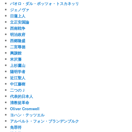
パオロ・ダル・ポッツォ・トスカネッリ
ジェノヴァ
日蓮上人
立正安国論
西南戦争
明治政府
西郷隆盛
二宮尊徳
興譲館
米沢藩
上杉鷹山
陽明学者
近江聖人
中江藤樹
二つのＪ
代表的日本人
清教徒革命
Oliver Cromwell
ヨハン・テッツエル
アルベルト・フォン・ブランデンブルク
免罪符