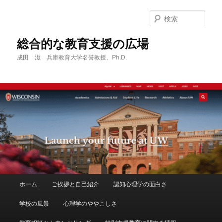
メ
サ
イ
ブ
検
ン
コ
索
コ
ン
総合的な教育支援の広場
ン
テ
成田 滋 兵庫教育大学名誉教授、Ph.D.
テ
ン
ン
ツ
ツ
へ
へ
移
移
動
動
メ
ホーム
ご挨拶と自己紹介
認知心理学の面白さ
イ
ン
学校の風景
心理学のややこしさ
メ
ニ