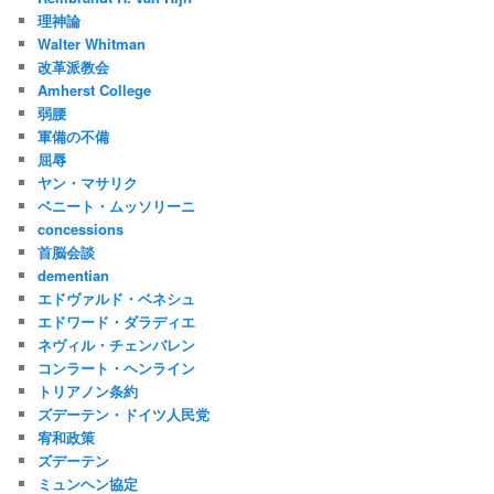
理神論
Walter Whitman
改革派教会
Amherst College
弱腰
軍備の不備
屈辱
ヤン・マサリク
ベニート・ムッソリーニ
concessions
首脳会談
dementian
エドヴァルド・ベネシュ
エドワード・ダラディエ
ネヴィル・チェンバレン
コンラート・ヘンライン
トリアノン条約
ズデーテン・ドイツ人民党
宥和政策
ズデーテン
ミュンヘン協定