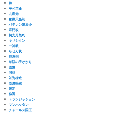
和
平和革命
共産党
象徴天皇制
バテレン追放令
宗門改
切支丹禁札
キリシタン
一神教
らせん状
時系列
単語の手がかり
語彙
同格
並列構造
従属接続
限定
強調
トランジッション
マンハッタン
チャールズ国王