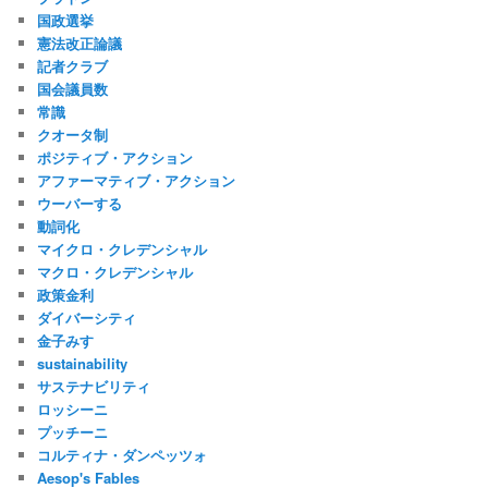
国政選挙
憲法改正論議
記者クラブ
国会議員数
常識
クオータ制
ポジティブ・アクション
アファーマティブ・アクション
ウーバーする
動詞化
マイクロ・クレデンシャル
マクロ・クレデンシャル
政策金利
ダイバーシティ
金子みすゞ
sustainability
サステナビリティ
ロッシーニ
プッチーニ
コルティナ・ダンペッツォ
Aesop's Fables