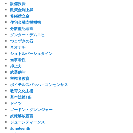
設備投資
政策金利上昇
修繕積立金
住宅金融支援機構
分散型記念碑
グンター・デムニヒ
つまずきの石
ネオナチ
シュトルパーシュタイン
当事者性
抑止力
武器供与
主権者教育
ボイテルスバッハ・コンセンサス
教育文化主権
基本法第1条
ドイツ
ゴードン・グレンジャー
奴隷解放宣言
ジューンティーンス
Juneteenth