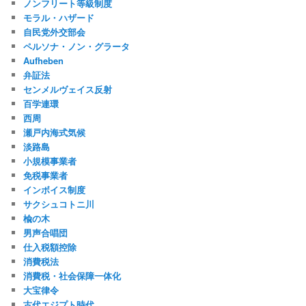
ノンフリート等級制度
モラル・ハザード
自民党外交部会
ペルソナ・ノン・グラータ
Aufheben
弁証法
センメルヴェイス反射
百学連環
西周
瀬戸内海式気候
淡路島
小規模事業者
免税事業者
インボイス制度
サクシュコトニ川
楡の木
男声合唱団
仕入税額控除
消費税法
消費税・社会保障一体化
大宝律令
古代エジプト時代