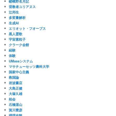
嵯峨野名月記
背教者ユリアヌス
辻邦生
多変量解析
生成AI
エリオット・フオーブス
黒人霊歌
宇宙素粒子
クラーク会館
経験
体験
UMassシステム
マサチューセッツ農科大学
国家中心主義
救国論
岩波書店
大島正健
大塚久雄
柏会
石橋湛山
賀川豊彦
摂理史観