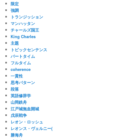
限定
強調
トランジッション
マンハッタン
チャールズ国王
King Charles
主題
トピックセンテンス
パートタイム
フルタイム
coherence
一貫性
思考パターン
段落
英語修辞学
山岡鉄舟
江戸城無血開城
戊辰戦争
レオン・ロッシュ
レオンス・ヴェルニー(
勝海舟