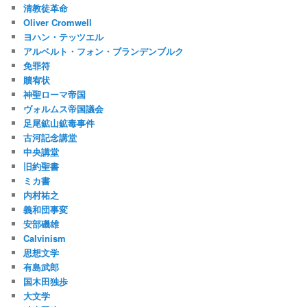
清教徒革命
Oliver Cromwell
ヨハン・テッツエル
アルベルト・フォン・ブランデンブルク
免罪符
贖宥状
神聖ローマ帝国
ヴォルムス帝国議会
足尾鉱山鉱毒事件
古河記念講堂
中央講堂
旧約聖書
ミカ書
内村祐之
義和団事変
安部磯雄
Calvinism
思想文学
有島武郎
国木田独歩
大文学