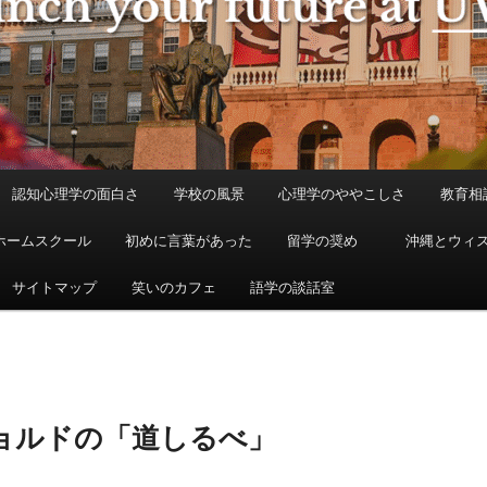
認知心理学の面白さ
学校の風景
心理学のややこしさ
教育相
ホームスクール
初めに言葉があった
留学の奨め
沖縄とウィ
サイトマップ
笑いのカフェ
語学の談話室
ョルドの「道しるべ」