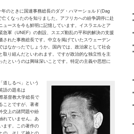
学一年のときに国連事務総長のダグ・ハマーショルド(Dag
行機事故で亡くなったのを知りました。アフリカへの紛争調停に赴
ニュースを今も鮮明に記憶しています。イスラエルとア
緊急軍（UNEF）の創設、スエズ動乱の平和的解決の支援
価された事務総長です。中立を掲げていたスウェーデン
ではなかったでしょうか。国内では、政治家として社会
と取り組んだといわれます。ですが政治的な独立性を主
ったというのは興味深いことです。特定の主義や思想に
「道しるべ」という
英語の題名は
元国際基督教大学総長で
ることですが、著者
外交上の諸問題や紛
触れていません。あ
います。この著作の
との、そして神との