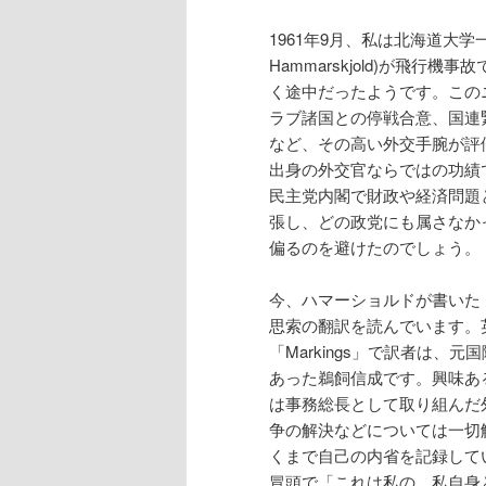
1961年9月、私は北海道大
Hammarskjold)が飛
く途中だったようです。この
ラブ諸国との停戦合意、国連
など、その高い外交手腕が評
出身の外交官ならではの功績
民主党内閣で財政や経済問題
張し、どの政党にも属さなか
偏るのを避けたのでしょう。
今、ハマーショルドが書いた
思索の翻訳を読んでいます。
「Markings」で訳者は、
あった鵜飼信成です。興味あ
は事務総長として取り組んだ
争の解決などについては一切
くまで自己の内省を記録して
冒頭で「これは私の、私自身