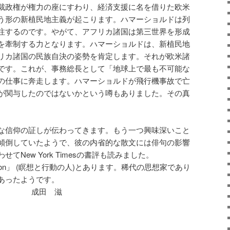
裁政権が権力の座にすわり、経済支援に名を借りた欧米
う形の新植民地主義が起こります。ハマーショルドは列
注するのです。やがて、アフリカ諸国は第三世界を形成
を牽制する力となります。ハマーショルドは、新植民地
リカ諸国の民族自決の姿勢を肯定します。それが欧米諸
です。これが、事務総長として「地球上で最も不可能な
の仕事に奔走します。ハマーショルドが飛行機事故で亡
が関与したのではないかという噂もありました。その真
。
な信仰の証しが伝わってきます。もう一つ興味深いこと
傾倒していたようで、彼の内省的な散文には俳句の影響
New York Timesの書評も読みました。
an of Action」 (瞑想と行動の人)とあります。稀代の思想家であり
あったようです。
30日) 成田 滋
atsApp
共