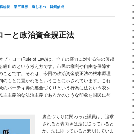
有
務総長
、
第三世界
、
道しるべ
、
鵜飼信成
ローと政治資金規正法
・ロー(Rule of Law)は、全ての権力に対する法の優越
る歯止めという考え方です。市民の権利や自由を保障す
のことです。それは、今回の政治資金規正法の根本原理
判のもとに置かれるということに示されています。これ
党のパーティ券の裏金づくりという行為に法という衣を
民主主義的な法治主義であるかのような印象を国民に与
裏金づくりに関わった議員は、追求
されると表向きは法に従っていると
か、法に則っていると釈明していま