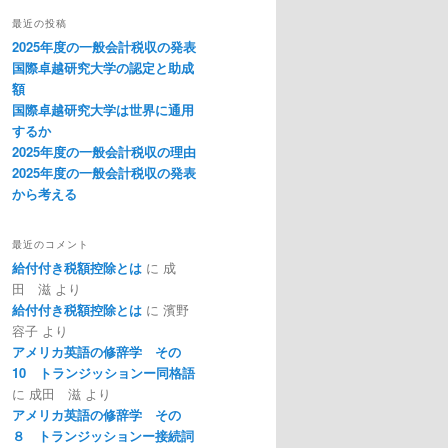
最近の投稿
2025年度の一般会計税収の発表
国際卓越研究大学の認定と助成
額
国際卓越研究大学は世界に通用
するか
2025年度の一般会計税収の理由
2025年度の一般会計税収の発表
から考える
最近のコメント
給付付き税額控除とは
に
成
田 滋
より
給付付き税額控除とは
に
濱野
容子
より
アメリカ英語の修辞学 その
10 トランジッションー同格語
に
成田 滋
より
アメリカ英語の修辞学 その
８ トランジッションー接続詞