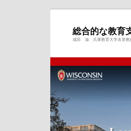
メ
サ
イ
ブ
ン
コ
総合的な教育
コ
ン
成田 滋 兵庫教育大学名誉教授、
ン
テ
テ
ン
ン
ツ
ツ
へ
へ
移
移
動
動