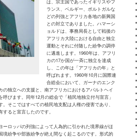
は、宗主国であったイギリスやフ
ランス、ベルギー、ポルトガルな
どの列強とアフリカ各地の新興国
との対立でありました。ハマーシ
ョルドは、事務局長として戦後の
アフリカ大陸における自由と独立
運動とそれに付随した紛争の調停
に邁進します。1960年は、アフリ
カの17か国が一斉に独立を達成
し、この年は「アフリカの年」と
呼ばれます。1960年10月に国際連
合総会において、ガーナのエンク
カの独立への支援と、南アフリカにおけるアパルトヘイ
を呼びます。同年12月の総会で「植民地独立付与宣言」
す。そこではすべての植民地支配は人権の侵害であり、
有すると宣言したのです。
ヨーロッパの列強によって人為的に引かれた境界線がほ
国境紛争や部族紛争が絶え間なく起こるのです。形式的