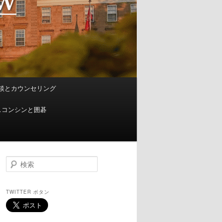
談とカウンセリング
スコンシンと囲碁
検
索
TWITTER ボタン