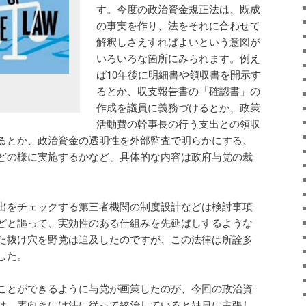
す。今度の政治資金規正法は、既成
の事実を作り、法をそれに合わせて
解釈しさえすればよいという意図が
いろいろな箇所にみられます。例え
ば10年後に明細書や領収書を開示す
るとか、収支報告書の「確認書」の
作成を議員に義務づけるとか、政策
活動費の幹事長の行う支出との領収
るとか、政治資金の透明性を外部監査で明らかにする、
どの様に実施するかなど、具体的な内容は政府与党の裁
。
出をチェックする第三者機関の制度設計などは検討事項
どと謳って、実効性のある仕組みを先延ばしするような
た抜け穴を野党は追及したのですが、この法律は所詮多
した。
ことができるように与党が画策したのが、今回の政治資
は、表向きには法に従って統治していると姑息に主張し