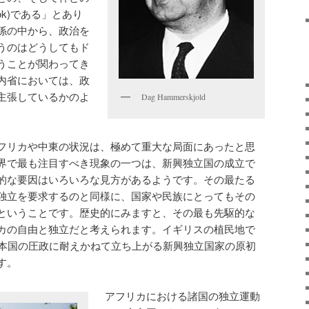
ook)である」とあり
係の中から、政治を
うのはどうしてもド
うことが関わってき
内省においては、政
主張しているかのよ
Dag Hammerskjold
フリカや中東の状況は、極めて重大な局面にあったと思
界で最も注目すべき現象の一つは、新興独立国の成立で
的な要因はいろいろな見方があるようです。その最たる
独立を要求するのと同様に、国家や民族にとってもその
ということです。歴史的にみますと、その最も先駆的な
カの自由と独立だと考えられます。イギリスの植民地で
、本国の圧政に耐えかねて立ち上がる新興独立国家の原初
す。
アフリカにおける諸国の独立運動