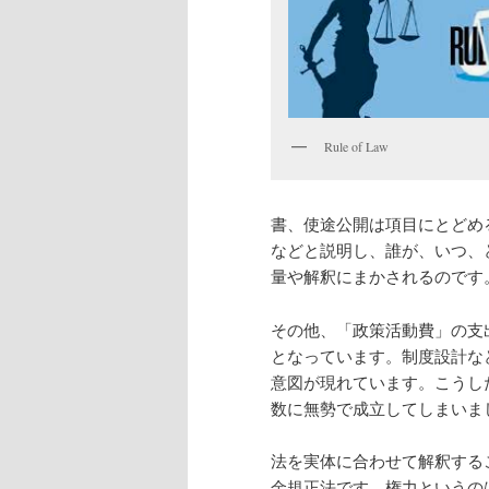
Rule of Law
書、使途公開は項目にとどめ
などと説明し、誰が、いつ、
量や解釈にまかされるのです
その他、「政策活動費」の支
となっています。制度設計な
意図が現れています。こうし
数に無勢で成立してしまいま
法を実体に合わせて解釈する
金規正法です。権力というの