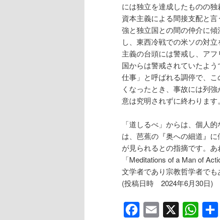
には独立を達成したものの独
資本主義による間接支配と言
強と独立国との間の仲介に傾
し、東西冷戦での米ソの対立
主義の台頭には警戒し、アフ
国からは警戒されていたよう
仕事」と呼ばれる調停で、こ
くなったとき、事故には列強
意は究明されずに終わります
「道しるべ」からは、個人的
は、芭蕉の『奥への細道』に
が見られるとの指摘です。あわせて
「Meditations of a M
文学者であり宗教哲学者でも
(投稿日時 2024年6月
Facebook
Email
X
Wh