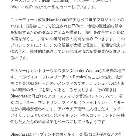
ノースカロライナ(North Carolina)、テネシー、バージニア
(Virginia)の7つの州の一部をカバーしていきます。
ニューディール政策(New Deal)の主要な公共事業プロジェクトの
1つとして議会によって設立されたTVAは、地域の慢性的な洪水
を制御するためのダムシステムを構築し、航行を改善するために
水路を深くし、川沿いの港湾施設の開発を進めていきます。この
プロジェクトにより、川の交通量が大幅に増加し、安価な電力が
供給され、慢性的に低迷していた地域経済の産業発展が促進され
るのです。
テネシーはカントリーウエスタン(Country Western)の発祥の地で
す。エルヴィス・プレスリー(Elvis Presley)もここの出身。彼が
主に音楽活動を行ったのがメンフィスです。ナッシュビルにも沢
山の南部のライブを楽しめるところがあります。その響きは
Bluegrassと呼ばれるアコースティック音楽のジャンルです。演
奏にはギター、マンドリン、フィドル（ヴァイオリン）、ギター
などの楽器が使われます。アパラチア南部に入植したスコッチ・
アイリッシュといわれる北アイルランドやスコットランドから移
住した人たちの伝承音楽をベースにしているようです。
Bluegrassはアップテンポの曲が多く、楽器には速弾きなどの即