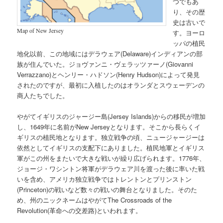
つでもあ
り、その歴
史は古いで
Map of New Jersey
す。ヨーロ
ッパの植民
地化以前、この地域にはデラウェア(Delaware)インディアンの部
族が住んでいた。ジョヴァンニ・ヴェラッツァーノ(Giovanni
Verrazzano)とヘンリー・ハドソン(Henry Hudson)によって発見
されたのですが、最初に入植したのはオランダとスウェーデンの
商人たちでした。
やがてイギリスのジャージー島(Jersey Islands)からの移民が増加
し、1649年に名前がNew Jerseyとなります。そこから長らくイ
ギリスの植民地となります。独立戦争の頃、ニュージャージーは
依然としてイギリスの支配下にありました。植民地軍とイギリス
軍がこの州をまたいで大きな戦いが繰り広げられます。1776年、
ジョージ・ワシントン将軍がデラウェア川を渡った後に率いた戦
いを含め、アメリカ独立戦争ではトレントンとプリンストン
(Princeton)の戦いなど数々の戦いの舞台となりました。そのた
め、州のニックネームはやがてThe Crossroads of the
Revolution(革命への交差路)といわれます。