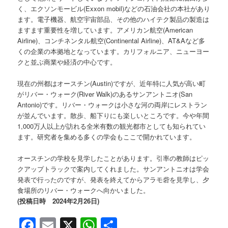
く、エクソンモービル(Exxon mobil)などの石油会社の本社があり
ます。電子機器、航空宇宙部品、その他のハイテク製品の製造は
ますます重要性を増しています。アメリカン航空(American
Airline)、コンチネンタル航空(Continental Airline)、AT&Aなど多
くの企業の本拠地となっています。カリフォルニア、ニューヨー
クと並ぶ商業や経済の中心です。
現在の州都はオースチン(Austin)ですが、近年特に人気が高い町
がリバー・ウォーク(River Walk)のあるサンアントニオ(San
Antonio)です。リバー・ウォークは小さな河の両岸にレストラン
が並んでいます。散歩、船下りにも楽しいところです。今や年間
1,000万人以上が訪れる全米有数の観光都市としても知られてい
ます。研究者を集める多くの学会もここで開かれています。
オースチンの学校を見学したことがあります。引率の教師はピッ
クアップトラックで案内してくれました。サンアントニオは学会
発表で行ったのですが、発表を終えてからアラモ砦を見学し、夕
食場所のリバー・ウォークへ向かいました。
(投稿日時 2024年2月26日)
Facebook
Email
X
WhatsApp
共