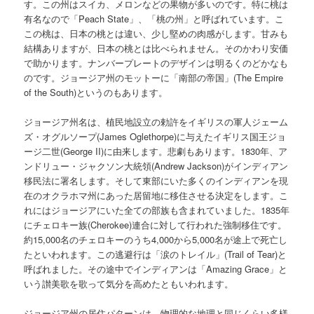
す。この州はスイカ、メロンなどの果物が多いのです。特に桃は
有名なので「Peach State」、「桃の州」と呼ばれています。こ
この桃は、日本の桃とは違い、少し堅めの肉感がします。甘みも
結構ありますが、日本の桃とは比べられません。そのかわり安価
で助かります。ナンバープレートのデザインは明るくのどかなも
のです。ジョージア州のモットーに「南部の帝国」(The Empire
of the South)というのもあります。
ジョージア州名は、植民地設立の勅許をイギリスの軍人ジェーム
ズ・オグルソープ(James Oglethorpe)に与えたイギリス国王ジョ
ージ二世(George II)に由来します。悲劇もあります。1830年、ア
ンドリュー・ジャクソン大統領(Andrew Jackson)がインディアン
移民法に署名します。そして東部にいた多くのインディアンを現
在のオクラホマ州にあった居留地に移住させる決定をします。こ
れにはジョージアにいた全ての部族も含まれていました。1835年
にチェロキー族(Cherokee)連合に対して行われた強制移住です。
約15,000名のチェロキーのうち4,000から5,000名が途上で死亡し
たといわれます。この逃避行は「涙のトレイル」(Trail of Tear)と
呼ばれました。その途中でインディアンは「Amazing Grace」と
いう讃美歌を歌って気分を高めたともいわれます。
ジョージア州の居住パターンは、物理的な地理と同じくらい多様