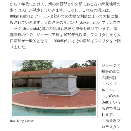
から90年代にかけて、州の南西部と中央部にある古い綿花地帯の
多くは人口が減少していきます。しかし、これらの損失は、
80kmも離れたアトランタ郊外での大幅な利益によって大幅に相
殺されていきます。大西洋岸のサバンナ(Savannah)とブランズウ
ィック(Brunswick)周辺の地域も急速な成長を遂げています。南
部諸州の中で、ジョージア州は1970年代以降、フロリダに次ぐ人
口増加が一般的となり、1990年代にはその増加はフロリダを上回
りました。
ジョージア
州等の南部
の諸州は
「バイブ
ル・ベル
ト」(Bible
Belt)という
名称で呼ば
れます。
「福音派プ
Rev. King Center
ロテスタン