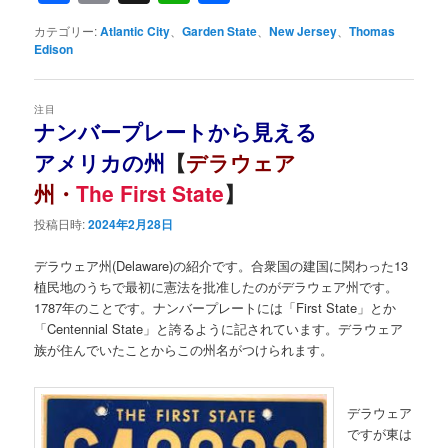
有
カテゴリー:
Atlantic City
、
Garden State
、
New Jersey
、
Thomas
Edison
注目
ナンバープレートから見える
アメリカの州
【
デラウェア
州・
The First State
】
投稿日時:
2024年2月28日
デラウェア州(Delaware)の紹介です。合衆国の建国に関わった13
植民地のうちで最初に憲法を批准したのがデラウェア州です。
1787年のことです。ナンバープレートには「First State」とか
「Centennial State」と誇るように記されています。デラウェア
族が住んでいたことからこの州名がつけられます。
デラウェア
ですが東は