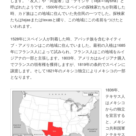
します。「友人」や「同盟者」は「テイシャ（Teja＝táysha）と
呼ばれたようです。1500年代にスペインの探検家たちが到着した
時、カド族はこの地域に住んでいた先住民の一つでした。探検家
たちはtejasまたはtexasと綴り、この地域にこの名前をつけたと
いわれます。
1528年にスペイン人が到着した時、アパッチ族を含むネイティ
ブ・アメリカンはこの地域に住んでいました。最初の入植は1685
年にフランス人によって試みられ、フランス人はこの地域をルイ
ジアナの一部と主張します。1803年、アメリカはルイジアナ購入
でフランスの領有権を獲得しますが、1819年の条約でスペインに
譲渡します。そして1821年のメキシコ独立によりメキシコの一部
となります。
1836年、
テキサス人
はメキシコ
からの独立
を宣言する
と、メキシ
コ共和国軍
とテキサス