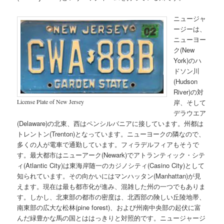
ニュージャ
ージーは、
ニューヨー
ク(New
York)のハ
ドソン川
(Hudson
River)の対
License Plate of New Jersey
岸、そして
デラウエア
(Delaware)の北東、西はペンシルバニアに接しています。州都は
トレントン(Trenton)となっています。ニューヨークの隣なので、
多くの人が電車で通勤しています。フィラデルフィアもそうで
す。最大都市はニューアーク(Newark)でアトランティック・シテ
ィ(Atlantic City)は東海岸随一のカジノシティ(Casino City)として
知られています。その向かいにはマンハッタン(Manhattan)が見
えます。現在は最も都市化が進み、混雑した州の一つでもありま
す。しかし、北東部の都市の密度は、北西部の険しい丘陵地帯、
南東部の広大な松林(pine forest)、および州南中央部の起伏に富
んだ緑豊かな馬の国とははっきりと対照的です。ニュージャージ