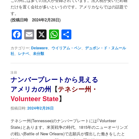
この州には多くの法人が登録されています。法人税が安いため籍
だけを置く会社が多いというのです。アメリカならではの話題で
す。
(投稿日時 2024年2月28日)
Facebook
Email
X
WhatsApp
共
有
カテゴリー:
Delaware
、
ウイリアム・ペン
、
デュポン・ド・ヌムール
社
、
レナペ
、
未分類
注目
ナンバープレートから見える
アメリカの州
【
テネシー州・
Volunteer State
】
投稿日時:
2024年2月26日
テネシー州(Tennessee)のナンバープレートには｢Volunteer
State｣とあります。米英戦争の時代、1815年のニューオーリンズ
の戦い(Battle of New Orleans)で志願兵が傑出した働きをしたと