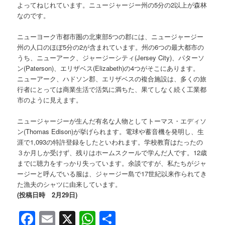
よってねじれています。ニュージャージー州の5分の2以上が森林
なのです。
ニューヨーク市都市圏の北東部5つの郡には、ニュージャージー
州の人口のほぼ5分の2が含まれています。州の6つの最大都市の
うち、ニューアーク、ジャージーシティ(Jersey City)、パターソ
ン(Paterson)、エリザベス(Elizabeth)の4つがそこにあります。
ニューアーク、ハドソン郡、エリザベスの複合施設は、多くの旅
行者にとっては商業生活で活気に満ちた、果てしなく続く工業都
市のように見えます。
ニュージャージーが生んだ有名な人物としてトーマス・エディソ
ン(Thomas Edison)が挙げられます。電球や蓄音機を発明し、生
涯で1,093の特許登録をしたといわれます。学校教育はたったの
３か月しか受けず、残りはホームスクールで学んだ人です。12歳
までに聴力をすっかり失っています。余談ですが、私たちがジャ
ージーと呼んでいる服は、ジャージー島で17世紀以来作られてき
た漁夫のシャツに由来しています。
(投稿日時 2月29日)
Facebook
Email
X
WhatsApp
共