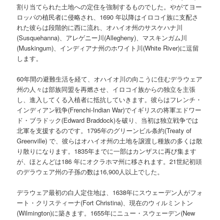
割り当てられた土地への定住を強制するものでした。やがてヨー
ロッパの植民者に侵略され、1690 年以降はイロコイ族に支配さ
れた彼らは段階的に西に流れ、オハイオ州のサスケハナ川
(Susquehanna)、アレゲニー川(Allegheny)、マスキンガム川
(Muskingum)、インディアナ州のホワイト川(White River)に逗留
します。
60年間の避難生活を経て、オハイオ川の向こうに住むデラウェア
州の人々は部族同盟を再燃させ、イロコイ族からの独立を主張
し、進入してくる入植者に抵抗していきます。彼らはフレンチ・
インディアン戦争(Frenchi-Indian War)でイギリスの将軍エドワー
ド・ブラドック(Edward Braddock)を破り、当初は独立戦争では
北軍を支援するのです。1795年のグリーンビル条約(Treaty of
Greenville) で、彼らはオハイオ州の土地を譲渡し種族の多くは散
り散りになります。1835年までに一部はカンザスに再び集ます
が、ほとんどは186 年にオクラホマ州に移されます。21世紀初頭
のデラウェア州の子孫の数は16,900人以上でした。
デラウェア最初の白人定住地は、1638年にスウェーデン人がフォ
ート・クリスティーナ(Fort Christina)、現在のウィルミントン
(Wilmington)に築きます。1655年にニュー・スウェーデン(New