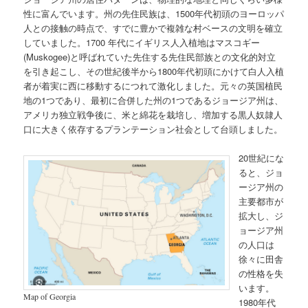
性に富んでいます。州の先住民族は、1500年代初頭のヨーロッパ
人との接触の時点で、すでに豊かで複雑な村ベースの文明を確立
していました。1700 年代にイギリス人入植地はマスコギー
(Muskogee)と呼ばれていた先住する先住民部族との文化的対立
を引き起こし、その世紀後半から1800年代初頭にかけて白人入植
者が着実に西に移動するにつれて激化しました。元々の英国植民
地の1つであり、最初に合併した州の1つであるジョージア州は、
アメリカ独立戦争後に、米と綿花を栽培し、増加する黒人奴隷人
口に大きく依存するプランテーション社会として台頭しました。
20世紀にな
ると、ジョ
ージア州の
主要都市が
拡大し、ジ
ョージア州
の人口は
徐々に田舎
の性格を失
います。
Map of Georgia
1980年代