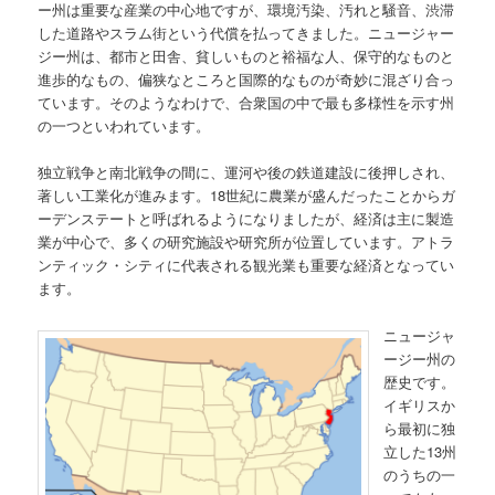
ー州は重要な産業の中心地ですが、環境汚染、汚れと騒音、渋滞
した道路やスラム街という代償を払ってきました。ニュージャー
ジー州は、都市と田舎、貧しいものと裕福な人、保守的なものと
進歩的なもの、偏狭なところと国際的なものが奇妙に混ざり合っ
ています。そのようなわけで、合衆国の中で最も多様性を示す州
の一つといわれています。
独立戦争と南北戦争の間に、運河や後の鉄道建設に後押しされ、
著しい工業化が進みます。18世紀に農業が盛んだったことからガ
ーデンステートと呼ばれるようになりましたが、経済は主に製造
業が中心で、多くの研究施設や研究所が位置しています。アトラ
ンティック・シティに代表される観光業も重要な経済となってい
ます。
ニュージャ
ージー州の
歴史です。
イギリスか
ら最初に独
立した13州
のうちの一