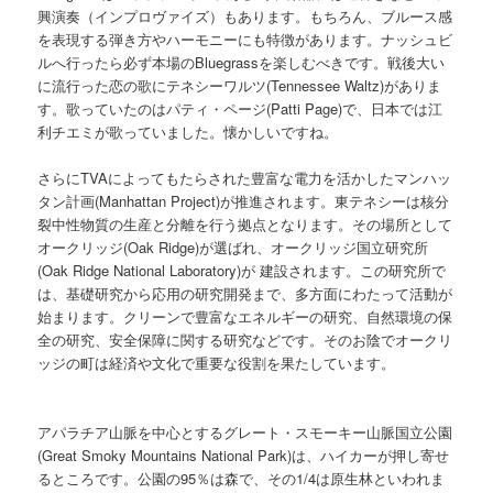
興演奏（インプロヴァイズ）もあります。もちろん、ブルース感
を表現する弾き方やハーモニーにも特徴があります。ナッシュビ
ルへ行ったら必ず本場のBluegrassを楽しむべきです。戦後大い
に流行った恋の歌にテネシーワルツ(Tennessee Waltz)がありま
す。歌っていたのはパティ・ページ(Patti Page)で、日本では江
利チエミが歌っていました。懐かしいですね。
さらにTVAによってもたらされた豊富な電力を活かしたマンハッ
タン計画(Manhattan Project)が推進されます。東テネシーは核分
裂中性物質の生産と分離を行う拠点となります。その場所として
オークリッジ(Oak Ridge)が選ばれ、オークリッジ国立研究所
(Oak Ridge National Laboratory)が 建設されます。この研究所で
は、基礎研究から応用の研究開発まで、多方面にわたって活動が
始まります。クリーンで豊富なエネルギーの研究、自然環境の保
全の研究、安全保障に関する研究などです。そのお陰でオークリ
ッジの町は経済や文化で重要な役割を果たしています。
アパラチア山脈を中心とするグレート・スモーキー山脈国立公園
(Great Smoky Mountains National Park)は、ハイカーが押し寄せ
るところです。公園の95％は森で、その1/4は原生林といわれま