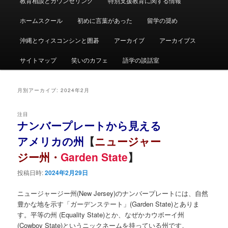
教育相談とカウンセリング
特別支援教育に関する情報
ュ
ー
ホームスクール
初めに言葉があった
留学の奨め
沖縄とウィスコンシンと囲碁
アーカイブ
アーカイブス
サイトマップ
笑いのカフェ
語学の談話室
月別アーカイブ:
2024年2月
注目
ナンバープレートから見える
アメリカの州
【
ニュージャー
ジー州・
Garden State
】
投稿日時:
2024年2月29日
ニュージャージー州(New Jersey)のナンバープレートには、自然
豊かな地を示す「ガーデンステート」(Garden State)とありま
す。平等の州 (Equality State)とか、なぜかカウボーイ州
(Cowboy State)というニックネームを持っている州です。