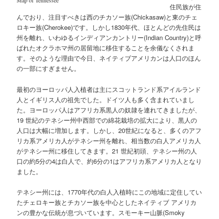
住民族が住
んでおり、注目すべきは西のチカソー族(Chickasaw)と東のチェ
ロキー族(Cherokee)です。しかし1830年代、ほとんどの先住民は
州を離れ、いわゆるインディアンカントリー(Indian Country)と呼
ばれたオクラホマ州の居留地に移住することを余儀なくされま
す。そのような理由で今日、ネイティブアメリカンは人口のほん
の一部にすぎません。
最初のヨーロッパ人入植者は主にスコットランド系アイルランド
人とイギリス人の祖先でした。ドイツ人も多く含まれていまし
た。ヨーロッパ人はアフリカ系黒人の奴隷を連れてきましたが、
19 世紀のテネシー州中西部での綿花栽培の拡大により、黒人の
人口は大幅に増加します。しかし、20世紀になると、多くのアフ
リカ系アメリカ人がテネシー州を離れ、相当数の白人アメリカ人
がテネシー州に移住してきます。21 世紀初頭、テネシー州の人
口の約5分の4は白人で、約6分の1はアフリカ系アメリカ人となり
ました。
テネシー州には、1770年代の白人入植時にこの地域に定住してい
たチェロキー族とチカソー族を中心としたネイティブ アメリカ
ンの豊かな伝統が息づいています。スモーキー山脈(Smoky