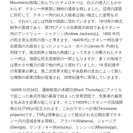
Mountains)地域に住んでいたチェロキーは、白人の侵入にもかか
わらず、テネシー州東部に独特の遺産を残しました。辺境の課題
に対応して、テネシー州の白人入植者は強い独立した姿勢を示
し、それがしばしば州政や国政に現れていきます。1812年の南北
戦争の英雄であり、第7代アメリカ合衆国大統領であるテネシー
州のアンドリュー・ジャクソン(Andrew Jackson)は、1830 年代
の民主党を庶民の党へと導きます。1840年代にテネシー州出身で
合衆国の大統領となったジェームス・ポーク(James K. Polk)も
同様です。南北戦争と独自の再建によって大きく分断されたテネ
シー州は、強固な民主党南部の一部となりますが、多くの地域で
は豊かさや魅力の面で他の州より遅れていました。19 世紀後半
の実業家の夢は、第二次世界大戦と中央政府の支出によって新た
な種類の産業活動が促進され、20世紀後半に実現していきます。
1929年10月24日、通称暗黒の木曜日(Black Thursday)にアメリカ
で起こった株式市場の暴落で始まった世界恐慌で、失業者の雇用
を生み出す必要が起こります。そこで1933年にテネシー川流域開
発公社(TVA)が設立されます。これがテネシー計画(Tennessee
projects)です。TVAは理事会によって統治される公開企業でテネ
シー川の流域全体を管轄し、アラバマ(Alabama)、ジョージア
(Georgia)、ケンタッキー(Kentucky)、ミシシッピ(Mississippi)、