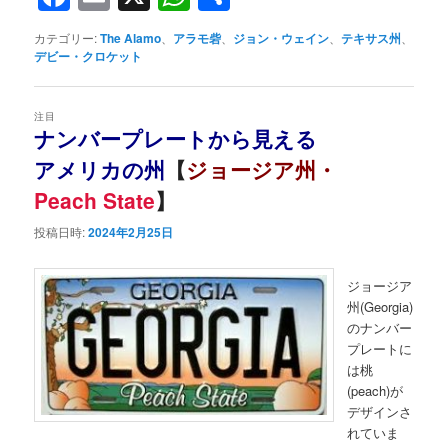
有
カテゴリー:
The Alamo
、
アラモ砦
、
ジョン・ウェイン
、
テキサス州
、
デビー・クロケット
注目
ナンバープレートから見える
アメリカの州
【
ジョージア州・
Peach State
】
投稿日時:
2024年2月25日
ジョージア
州(Georgia)
のナンバー
プレートに
は桃
(peach)が
デザインさ
れていま