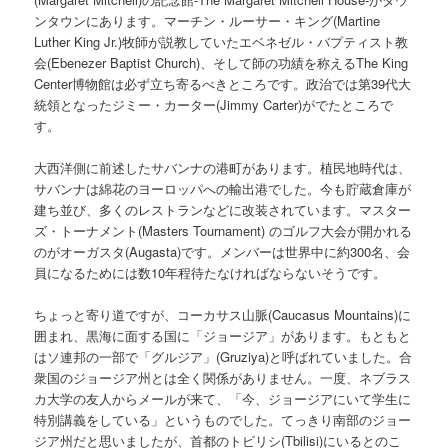
ンタウンにあります。マーチン・ルーサー・キング(Martine
Luther King Jr.)牧師が説教していたエベネゼル・バプティスト教
会(Ebenezer Baptist Church)、そして師の功績を称えるThe King
Center博物館は必ず立ち寄るべきところです。政治では第39代大
統領となったジミー・カーター(Jimmy Carter)がでたところで
す。
大西洋側に前述したサバンナの港町があります。植民地時代は、
サバンナは綿花のヨーロッパへの輸出港でした。今も貯蔵倉庫が
建ち並び、多くのレストランなどに改装されています。マスター
ズ・トーナメント(Masters Tournament) のゴルフ大会が開かれる
のがオーガスタ(Augasta)です。メンバーは世界中に約300名、会
員になるためには数10年程待たなければならないそうです。
ちょっと寄り道ですが、コーカサス山脈(Caucasus Mountains)に
囲まれ、黒海に面する国に「ジョージア」があります。もともと
はソ連邦の一部で「グルジア」(Gruziya)と呼ばれていました。合
衆国のジョージア州とは全く関係がありません。一度、ネブラス
カ大学の友人からメールが来て、「今、ジョージアにいて学生に
特別講義をしている」というものでした。てっきり南部のジョー
ジア州だと思いましたが、首都のトビリシ(Tbilisi)にいるとのこ