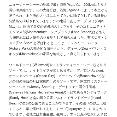
ニュージャージー州の地域で最も特徴的なのは、200kmにも及ぶ
長い海岸線です。その大部分は、浅瀬(lagoons)によって本土から
隔てられ、また潮の入り江によって互いに隔てられている細長い
防波島で構成されています。州の南端にあるケープ メイ(Cape
May)は、国内で最初の避暑地の1つであり、そのコミュニティと
モンマス郡(Monmouth)のロングブランチ(Long Branch)はどちら
も19世紀には大統領の休養地として知られました。有名なザ・シ
ョア(The Shore)と呼ばれるところは、アズベリー・パーク
(Asbury Park)の都会的な派手さから、ディール(Deal)やマントロ
キング(Mantoloking)の豪華な地域として良く知られています。
ワイルドウッド(Wildwood)やアトランティック・シティなどのリ
ゾートでは、ナイトライフが楽しめますが、アバロン(Avalon)、
オーシャンシティ(Ocean City)、ビーチヘブン(Beach Haven)な
どの他の海辺の町は家族向けのリゾートです。家族向けのジャー
ジー・ショア(Jersey Shore)は、ゲートウェイ国立保養地
(Gateway National Recreation Area)の一部であるサンディフック
(Sandy Hook)と南の州立公園であるアイランドビーチ(Island
Beach)の2つの公園で見ることができます。その辺りの砂丘は粗
くてもろい草で覆われており、ミサゴ(osprey)がそこに巣を作っ
ています。湿地には野生生物が生息し、木々は風や塩水しぶきに