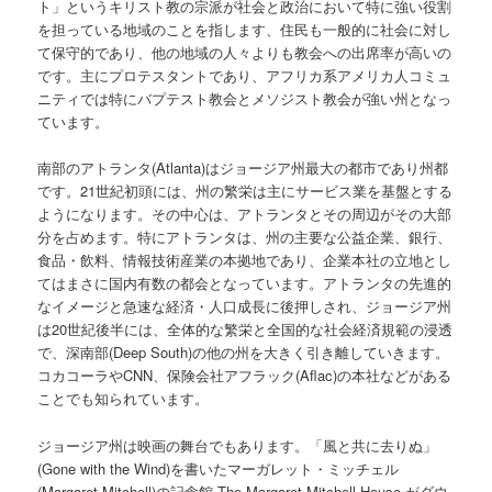
ト」というキリスト教の宗派が社会と政治において特に強い役割
を担っている地域のことを指します、住民も一般的に社会に対し
て保守的であり、他の地域の人々よりも教会への出席率が高いの
です。主にプロテスタントであり、アフリカ系アメリカ人コミュ
ニティでは特にバプテスト教会とメソジスト教会が強い州となっ
ています。
南部のアトランタ(Atlanta)はジョージア州最大の都市であり州都
です。21世紀初頭には、州の繁栄は主にサービス業を基盤とする
ようになります。その中心は、アトランタとその周辺がその大部
分を占めます。特にアトランタは、州の主要な公益企業、銀行、
食品・飲料、情報技術産業の本拠地であり、企業本社の立地とし
てはまさに国内有数の都会となっています。アトランタの先進的
なイメージと急速な経済・人口成長に後押しされ、ジョージア州
は20世紀後半には、全体的な繁栄と全国的な社会経済規範の浸透
で、深南部(Deep South)の他の州を大きく引き離していきます。
コカコーラやCNN、保険会社アフラック(Aflac)の本社などがある
ことでも知られています。
ジョージア州は映画の舞台でもあります。「風と共に去りぬ」
(Gone with the Wind)を書いたマーガレット・ミッチェル
(Margaret Mitchell)の記念館-The Margaret Mitchell House-がダウ