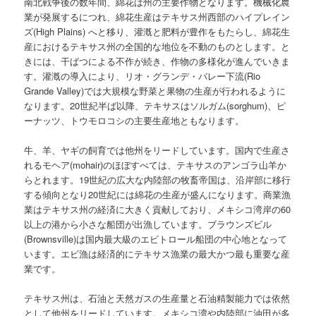
南北戦争後の数年間、綿花は州の主要作物となります。機械化農
業が発展するにつれ、綿花生産はテキサス州西部のハイプレイン
ズ(High Plains) へと移り、灌漑と肥料が豊作をもたらし、綿花生
産におけるテキサス州の全国的な地位を不動のものとします。と
きには、干ばつによる不作が続き、作物の多様化が進んでいきま
す。灌漑の導入により、リオ・グランデ・バレー下流(Rio
Grande Valley)では大規模な野菜と果物の生産が行われるように
なります。20世紀半ば以降、テキサスはソルガム(sorghum)、ピ
ーナッツ、トウモロコシの主要生産地ともなります。
牛、羊、ヤギの飼育では他州をリードしています。国内で生産さ
れるモヘア(mohair)のほぼすべては、テキサスのアンゴラ山羊か
らとれます。19世紀の広大な内陸部の牧畜帝国は、沿岸部に移行
する傾向となり20世紀には綿花の生産が盛んになります。商業漁
業はテキサス州の経済に大きく貢献しており、メキシコ湾岸の60
以上の港から小さな船団が出漁しています。ブラウンズビル
(Brownsville)は国内最大級のエビトロール船団の中心地となって
います。エビ漁は経済的にテキサス漁業の最大かつ最も重要な産
業です。
テキサス州は、石油と天然ガスの生産量と石油精製能力では依然
として他州をリードしています。メキシコ湾や内陸部に油田が多