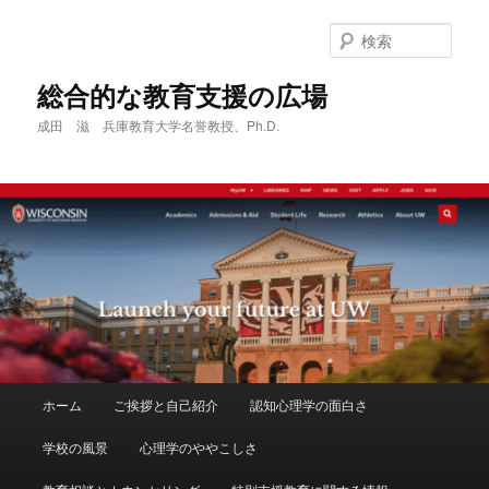
メ
サ
イ
ブ
検
ン
コ
索
コ
ン
総合的な教育支援の広場
ン
テ
成田 滋 兵庫教育大学名誉教授、Ph.D.
テ
ン
ン
ツ
ツ
へ
へ
移
移
動
動
メ
ホーム
ご挨拶と自己紹介
認知心理学の面白さ
イ
ン
学校の風景
心理学のややこしさ
メ
ニ