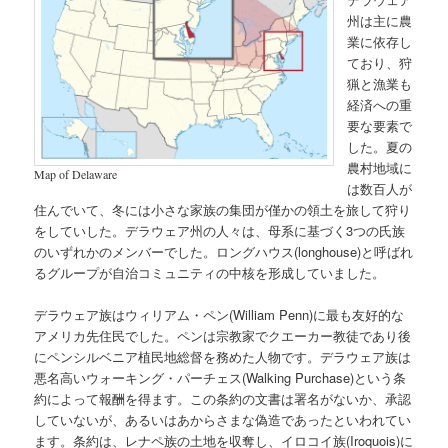
州は主に農
業に依存し
ており、狩
猟と漁業も
経済への重
要な要素で
した。夏の
農村地域に
Map of Delaware
は数百人が
住んでいて、冬には小さな家族の集団が僅かの領土を旅して狩り
をしていした。デラウェア州の人々は、母系に基づく3つの氏族
のいずれかのメンバーでした。ロングハウス(longhouse)と呼ばれ
るグループが自治コミュニティの中核を形成していました。
デラウェア族はウィリアム・ペン(William Penn)に最も友好的な
アメリカ先住民でした。ペンは宗教家でクエーカー教徒であり後
にペンシルベニア植民地総督を務めた人物です。デラウェア族は
悪名高いウォーキング・パーチェス(Walking Purchase)という条
約によって報酬を得ます。この条約の文書は署名がないか、承認
していないが、あるいはあからさまな偽造であったといわれてい
ます。条約は、レナペ族の土地を収奪し、イロコイ族(Iroquois)に