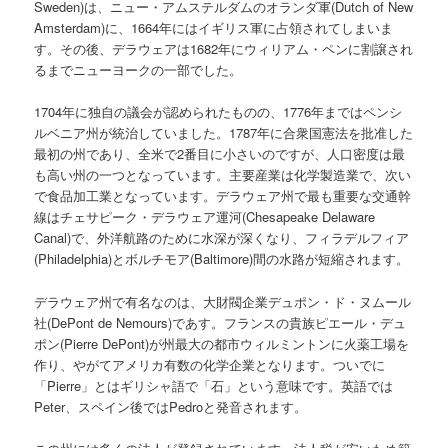
Sweden)は、ニュー・アムステルダムのオランダ軍(Dutch of New
Amsterdam)に、1664年にはイギリス軍に占領されてしまいま
す。その後、デラウェアは1682年にウィリアム・ペンに割譲され
るまでニューヨークの一部でした。
1704年に独自の議会が認められたものの、1776年まではペンシ
ルベニア州が統治していました。1787年に合衆国憲法を批准した
最初の州であり、全米で2番目に小さいのですが、人口密度は最
も高い州の一つとなっています。主要産業は化学製造業で、次い
で食品加工業となっています。デラウェア州で最も重要な交通幹
線はチェサピーク・デラウェア運河(Chesapeake Delaware
Canal)で、外洋航路のために水深が深くなり、フィラデルフィア
(Philadelphia)とボルチモア(Baltimore)間の水路が短縮されます。
デラウェア州で有名なのは、大財閥企業デュポン・ド・ヌムール
社(DePont de Nemours)であす。フランスの貴族ピエール・デュ
ポン(Pierre DePont)が州最大の都市ウィルミントンに火薬工場を
作り、やがてアメリカ有数の化学企業となります。ついでに
「Pierre」とはギリシャ語で「石」という意味です。英語では
Peter、スペイン後ではPedroと発音されます。