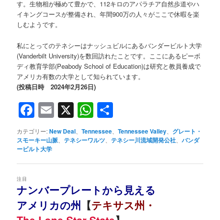
す。生物相が極めて豊かで、112キロのアパラチア自然歩道やハ
イキングコースが整備され、年間900万の人々がここで休暇を楽
しむようです。
私にとってのテネシーはナッシュビルにあるバンダービルト大学
(Vanderbilt University)を数回訪れたことです。ここにあるピーボ
ディ教育学部(Peabody School of Education)は研究と教員養成で
アメリカ有数の大学として知られています。
(投稿日時 2024年2月26日)
Facebook
Email
X
WhatsApp
共
有
カテゴリー:
New Deal
、
Tennessee
、
Tennessee Valley
、
グレート・
スモーキー山脈
、
テネシーワルツ
、
テネシー川流域開発公社
、
バンダ
ービルト大学
注目
ナンバープレートから見える
アメリカの州
【
テキサス州・
The Lone Star State
】