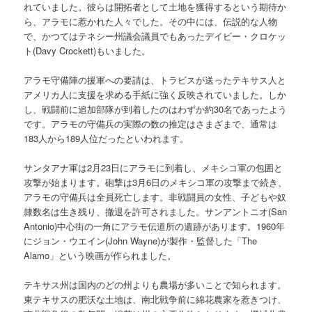
れていました。彼らは開拓者として土地を獲得するという期待か
ら、アラモに惹かれた人々でした。その中には、伝説的な人物
で、かつてはテネシー州議会議員でもあったデイビー・クロケッ
ト(Davy Crockett)もいました。
アラモ守備陣の援軍への要請は、トラビスが送ったテキサス人と
アメリカ人に支援を求める手紙に強く反映されていました。しか
し、戦闘前に追加部隊が到着したのはわずか約30名であったよう
です。アラモの守備兵の実際の数の推定はさまざまで、通常は
183人から189人位だったといわれます。
サンタアナ軍は2月23日にアラモに到着し、メキシコ軍の包囲と
攻撃が始まります。砲撃は3月6日のメキシコ軍の攻撃まで続き、
アラモの守備兵は全員死亡します。非戦闘員の女性、子どもや奴
隷数名は生き残り、撤退を許可されました。サンアントニオ(San
Antonio)中心街の一角にアラモ伝道所の遺跡があります。1960年
にジョン・ウエイン(John Wayne)が製作・監督した「The
Alamo」という映画が作られました。
テキサス州は国内のどの州よりも農場が多いことで知られます。
東テキサスの肥沃な土地は、南北戦争前に綿花農家を惹きつけ、