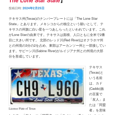
投稿日時:
2024年2月25日
テキサス州(Texas)のナンバープレートには「The Lone Star
State」とあります。メキシコからの独立という願いとして、テ
キサスの州旗に白い星を一つあしらったといわれています。これ
がLone Starの由来です。テキサスは面積、人口ともに全米で2番
目に大きい州です。 北部のレッド川(Red River)はオクラホマ州
との州境の3分の2を占め、東部はアーカンソー州と一部接してい
ます。サビーン川(Sabine River)がルイジアナ州との州境の大部
分を形成しています。
テキサス
(Texas)と
いう名前
は、カド
(Caddo)族
の言葉で
「友人」ま
たは「同盟
License Plate of Texas
者」を意味