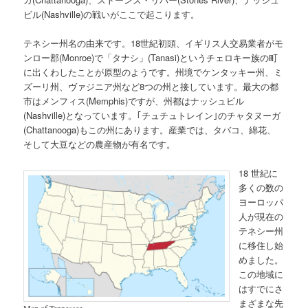
ビル(Nashville)の戦いがここで起こります。
テネシー州名の由来です。18世紀初頭、イギリス人交易業者がモ
ンロー郡(Monroe)で「タナシ」(Tanasi)というチェロキー族の町
に出くわしたことが原型のようです。州境でケンタッキー州、ミ
ズーリ州、ヴァジニア州など8つの州と接しています。最大の都
市はメンフィス(Memphis)ですが、州都はナッシュビル
(Nashville)となっています。｢チュチュトレイン｣のチャタヌーガ
(Chattanooga)もこの州にあります。産業では、タバコ、綿花、
そして大豆などの農産物が有名です。
18 世紀に
多くの数の
ヨーロッパ
人が現在の
テネシー州
に移住し始
めました。
この地域に
はすでにさ
まざまな先
Map of Tennessee