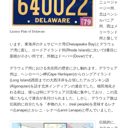
ニュージャ
ージー州、
北はペンシ
ルバニア
州、西はメ
License Plate of Delaware
リーランド
州と接して
います。東海岸のチェサピーク湾(Chesapeake Bay)とデラウェ
ア湾に面し、ロードアイランド州(Rhode Island)に次いで2番目に
面積が小さい州です。州都はドーバー(Dover)です。
デラウェア州における先住民の歴史に少し触れます。デラウェア
州は、ヘンローペン岬(Cape Henlopen)からロングアイランド
(Long Island)西部までの大西洋岸を占領したアルゴンキン語
(Algonquian)を話す北米インディアンの連合でした。植民地化さ
れる前は、彼らは特にデラウェア川流域に集中しており、この流
域にちなんで連合が名付けられました。しかし、デラウェア族は
伝統的に自分たちを「本物の人々」(real people)を意味するレナ
ペ(Lenape)とかレニ・レナペ(Lenni Lenape)と呼んでいました。
伝統的に、
デラウェア