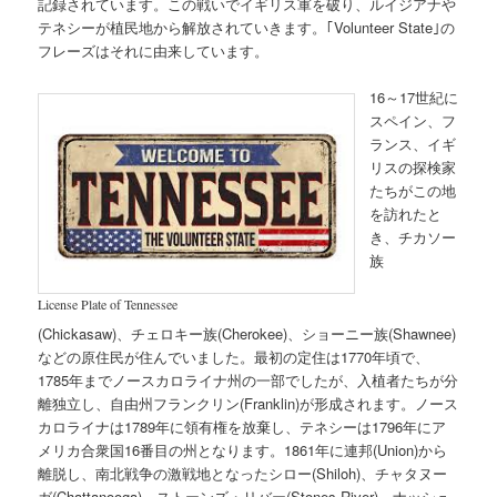
記録されています。この戦いでイギリス軍を破り、ルイジアナや
テネシーが植民地から解放されていきます。｢Volunteer State｣の
フレーズはそれに由来しています。
16～17世紀に
スペイン、フ
ランス、イギ
リスの探検家
たちがこの地
を訪れたと
き、チカソー
族
License Plate of Tennessee
(Chickasaw)、チェロキー族(Cherokee)、ショーニー族(Shawnee)
などの原住民が住んでいました。最初の定住は1770年頃で、
1785年までノースカロライナ州の一部でしたが、入植者たちが分
離独立し、自由州フランクリン(Franklin)が形成されます。ノース
カロライナは1789年に領有権を放棄し、テネシーは1796年にア
メリカ合衆国16番目の州となります。1861年に連邦(Union)から
離脱し、南北戦争の激戦地となったシロー(Shiloh)、チャタヌー
ガ(Chattanooga)、ストーンズ・リバー(Stones River)、ナッシュ