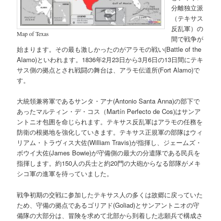
分離独立派
（テキサス
反乱軍）の
Map of Texas
間で戦争が
始まります。その最も激しかったのがアラモの戦い(Battle of the
Alamo)といわれます。1836年2月23日から3月6日の13日間にテキ
サス側の拠点とされ戦闘の舞台は、アラモ伝道所(Fort Alamo)で
す。
大統領兼将軍であるサンタ・アナ(Antonio Santa Anna)の部下で
あったマルティン・デ・コス（Martín Perfecto de Cos)はサンア
ントニオ包囲を命じられます。テキサス反乱軍はアラモの任務を
防衛の根拠地を強化していきます。テキサス正規軍の部隊はウィ
リアム・トラヴィス大佐(William Travis)が指揮し、ジェームズ・
ボウイ大佐(James Bowie)が守備側の最大の分遣隊である民兵を
指揮します。約150人の兵士と約20門の大砲からなる部隊がメキ
シコ軍の進軍を待っていました。
戦争初期の交戦に参加したテキサス人の多くは故郷に戻っていた
ため、守備の拠点であるゴリアド(Goliad)とサンアントニオの守
備隊の大部分は、冒険を求めて北部から到着した志願兵で構成さ