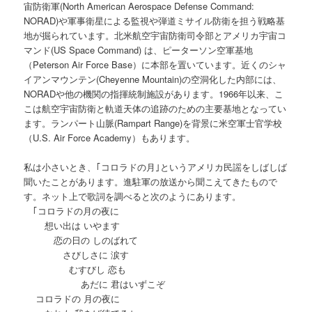
宙防衛軍(North American Aerospace Defense Command:
NORAD)や軍事衛星による監視や弾道ミサイル防衛を担う戦略基
地が掘られています。北米航空宇宙防衛司令部とアメリカ宇宙コ
マンド(US Space Command) は、ピーターソン空軍基地
（Peterson Air Force Base）に本部を置いています。近くのシャ
イアンマウンテン(Cheyenne Mountain)の空洞化した内部には、
NORADや他の機関の指揮統制施設があります。1966年以来、こ
こは航空宇宙防衛と軌道天体の追跡のための主要基地となってい
ます。ランパート山脈(Rampart Range)を背景に米空軍士官学校
（U.S. Air Force Academy）もあります。
私は小さいとき、｢コロラドの月｣というアメリカ民謡をしばしば
聞いたことがあります。進駐軍の放送から聞こえてきたもので
す。ネット上で歌詞を調べると次のようにあります。
｢コロラドの月の夜に
想い出は いやます
恋の日の しのばれて
さびしさに 涙す
むすびし 恋も
あだに 君はいずこぞ
コロラドの 月の夜に