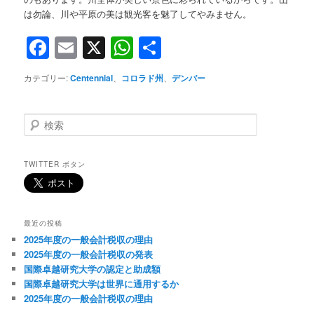
は勿論、川や平原の美は観光客を魅了してやみません。
Facebook
Email
X
WhatsApp
共
有
カテゴリー:
Centennial
、
コロラド州
、
デンバー
検
索
TWITTER ボタン
最近の投稿
2025年度の一般会計税収の理由
2025年度の一般会計税収の発表
国際卓越研究大学の認定と助成額
国際卓越研究大学は世界に通用するか
2025年度の一般会計税収の理由