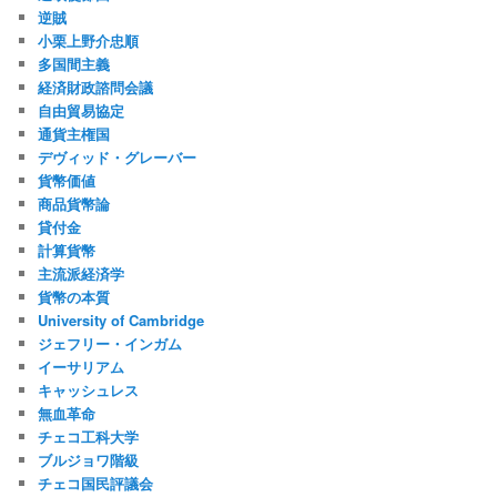
逆賊
小栗上野介忠順
多国間主義
経済財政諮問会議
自由貿易協定
通貨主権国
デヴィッド・グレーバー
貨幣価値
商品貨幣論
貸付金
計算貨幣
主流派経済学
貨幣の本質
University of Cambridge
ジェフリー・インガム
イーサリアム
キャッシュレス
無血革命
チェコ工科大学
ブルジョワ階級
チェコ国民評議会