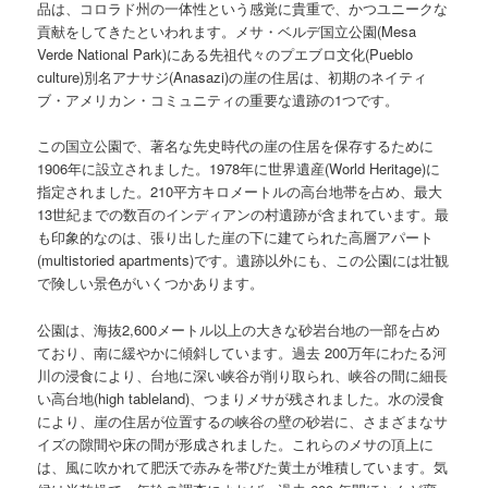
品は、コロラド州の一体性という感覚に貴重で、かつユニークな
貢献をしてきたといわれます。メサ・ベルデ国立公園(Mesa
Verde National Park)にある先祖代々のプエブロ文化(Pueblo
culture)別名アナサジ(Anasazi)の崖の住居は、初期のネイティ
ブ・アメリカン・コミュニティの重要な遺跡の1つです。
この国立公園で、著名な先史時代の崖の住居を保存するために
1906年に設立されました。1978年に世界遺産(World Heritage)に
指定されました。210平方キロメートルの高台地帯を占め、最大
13世紀までの数百のインディアンの村遺跡が含まれています。最
も印象的なのは、張り出した崖の下に建てられた高層アパート
(multistoried apartments)です。遺跡以外にも、この公園には壮観
で険しい景色がいくつかあります。
公園は、海抜2,600メートル以上の大きな砂岩台地の一部を占め
ており、南に緩やかに傾斜しています。過去 200万年にわたる河
川の浸食により、台地に深い峡谷が削り取られ、峡谷の間に細長
い高台地(high tableland)、つまりメサが残されました。水の浸食
により、崖の住居が位置するの峡谷の壁の砂岩に、さまざまなサ
イズの隙間や床の間が形成されました。これらのメサの頂上に
は、風に吹かれて肥沃で赤みを帯びた黄土が堆積しています。気