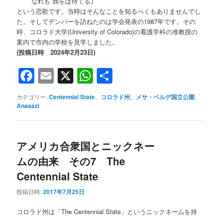
なれも 我をば待てる｣
という恋歌です。当時はそんなことを知るべくもありませんでし
た。そしてデンバーを訪ねたのは学会発表の1987年です。その
時、コロラド大学(University of Colorado)の看護学科の准教授の
案内で市内の学校を見学しました。
(投稿日時 2024年2月23日)
Facebook
Email
X
WhatsApp
共
有
カテゴリー:
Centennial State
、
コロラド州
、
メサ・ベルデ国立公園
、
Anasazi
アメリカ合衆国とニックネー
ムの由来 その7 The
Centennial State
投稿日時:
2017年7月25日
コロラド州は「The Centennial State」というニックネームを持