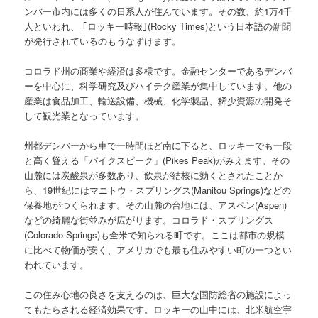
ンバー市内には多くの日系人が住んでいます。その数、約1万4千
人といわれ、 ｢ロッキー時報｣(Rocky Times)という日本語の新聞
が発行されているのもうなずけます。
コロラド州の商業や経済は多様です。金融センターであるデンバ
ーを中心に、科学研究及びハイテク産業が集中しています。他の
産業は食品加工、輸送設備、機械、化学製品、稀少資源の開発そ
して観光業となっています。
州都デンバーから車で一時間ほど南に下ると、ロッキーでも一段
と高く聳える「パイクスピーク」(Pikes Peak)がみえます。その
山麓には炭酸泉が多数あり、飲泉が結核に効くとされたことか
ら、19世紀にはマニトウ・スプリングス(Manitou Springs)などの
保養地がつくられます。その山麓の台地には、アスペン(Aspen)
などの綺麗な街並みが広がります。コロラド・スプリングス
(Colorado Springs)も全米で知られる町です。ここは都市の規模
に比べて物価が安く、アメリカでも最も住みやすい町の一つとい
われています。
この住み心地の良さを支えるのは、巨大な国防総省の施設によっ
てもたらされる経済効果です。ロッキーの山中には、北米航空宇