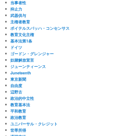
当事者性
抑止力
武器供与
主権者教育
ボイテルスバッハ・コンセンサス
教育文化主権
基本法第1条
ドイツ
ゴードン・グレンジャー
奴隷解放宣言
ジューンティーンス
Juneteenth
東京新聞
自由度
辺野古
政治的中立性
教育基本法
平和教育
政治教育
ユニバーサル・クレジット
世帯所得