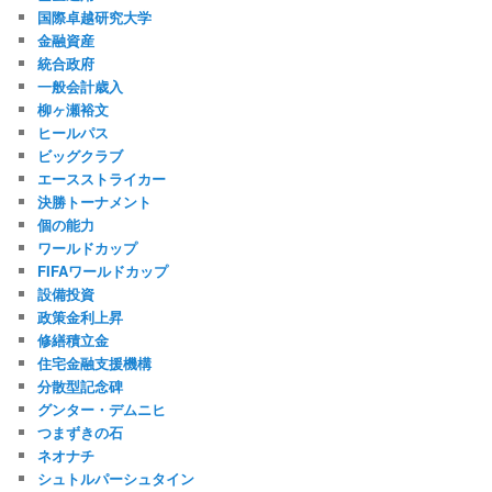
国際卓越研究大学
金融資産
統合政府
一般会計歳入
柳ヶ瀬裕文
ヒールパス
ビッグクラブ
エースストライカー
決勝トーナメント
個の能力
ワールドカップ
FIFAワールドカップ
設備投資
政策金利上昇
修繕積立金
住宅金融支援機構
分散型記念碑
グンター・デムニヒ
つまずきの石
ネオナチ
シュトルパーシュタイン