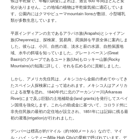
候は半乾燥で、年輪の調査によれば、過去 600 年間ほとんど変
化がありません。この地域の植物は半乾燥気候に適応していま
す。公園内にはクマやピューマmountain lionsが数頭、小型哺乳
類が多数生息しています。
平原インディアンの主であるアラパホ族(Arapaho)とシャイアン
族(Cheyenne)は、探検家、貿易商、罠猟師を平原全体に案内しま
した。彼らは、小川、自然の道、淡水と薪の水源、自然保護地
域、水牛の餌場を知っていました。グレートベースン(Great
Basin)のグループであるユート族(Ute)もロッキー山脈(Rocky
Mountains)の知識に詳しく、それを広めるのに貢献しました。
しかし、アメリカ先住民は、メキシコから金銀の求めてやってき
たスペイン人探検家によって追われます。メキシコ人はアメリカ
による攻撃を恐れ、1840年代に北のアーカンソー川(Arkansas
River)にまで及ぶ巨額の土地補助金(land grants)を発行してスペイ
ン国境を強化します。これらの助成金に基づいて、コロラド州に
非先住民族の最初の定住地が設立され、1851年には記録に残る最
初の灌漑(irrigation)が行われました。
デンバーは標高が約1マイル（約1600メートル）なので、マイ
ル・ハイ・シティー(Mile High City)の愛称で呼ばれています。デ