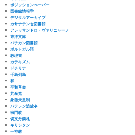
ポジッションぺーパー
図書館情報学
デジタルアーカイブ
カサナテンセ図書館
アレッサンドロ・ヴァリニャーノ
東洋文庫
バチカン図書館
ポルトガル語
教理書
カテキズム
ドチリナ
千島列島
和
平和革命
共産党
象徴天皇制
バテレン追放令
宗門改
切支丹禁札
キリシタン
一神教