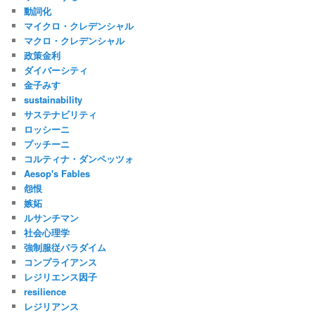
動詞化
マイクロ・クレデンシャル
マクロ・クレデンシャル
政策金利
ダイバーシティ
金子みすゞ
sustainability
サステナビリティ
ロッシーニ
プッチーニ
コルティナ・ダンペッツォ
Aesop's Fables
怨恨
嫉妬
ルサンチマン
社会心理学
強制服従パラダイム
コンプライアンス
レジリエンス因子
resilience
レジリアンス