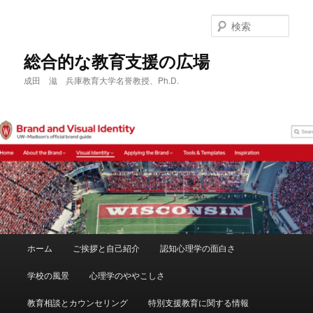
メ
サ
イ
ブ
検
ン
コ
索
コ
ン
総合的な教育支援の広場
ン
テ
成田 滋 兵庫教育大学名誉教授、Ph.D.
テ
ン
ン
ツ
ツ
へ
へ
移
移
動
動
メ
ホーム
ご挨拶と自己紹介
認知心理学の面白さ
イ
ン
学校の風景
心理学のややこしさ
メ
ニ
教育相談とカウンセリング
特別支援教育に関する情報