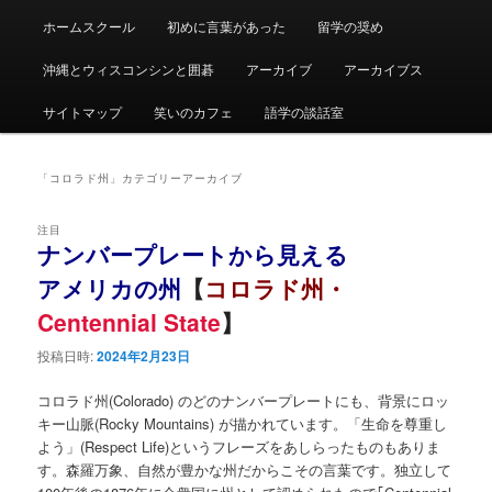
ュ
ー
ホームスクール
初めに言葉があった
留学の奨め
沖縄とウィスコンシンと囲碁
アーカイブ
アーカイブス
サイトマップ
笑いのカフェ
語学の談話室
「
コロラド州
」カテゴリーアーカイブ
注目
ナンバープレートから見える
アメリカの州
【
コロラド州・
Centennial State
】
投稿日時:
2024年2月23日
コロラド州(Colorado) のどのナンバープレートにも、背景にロッ
キー山脈(Rocky Mountains) が描かれています。「生命を尊重し
よう」(Respect Life)というフレーズをあしらったものもありま
す。森羅万象、自然が豊かな州だからこその言葉です。独立して