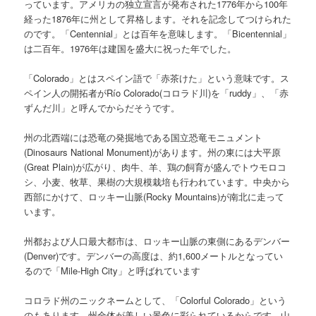
っています。アメリカの独立宣言が発布された1776年から100年
経った1876年に州として昇格します。それを記念してつけられた
のです。「Centennial」とは百年を意味します。「Bicentennial」
は二百年。1976年は建国を盛大に祝った年でした。
「Colorado」とはスペイン語で「赤茶けた」という意味です。ス
ペイン人の開拓者がRío Colorado(コロラド川)を「ruddy」、「赤
ずんだ川」と呼んでからだそうです。
州の北西端には恐竜の発掘地である国立恐竜モニュメント
(Dinosaurs National Monument)があります。州の東には大平原
(Great Plain)が広がり、肉牛、羊、鶏の飼育が盛んでトウモロコ
シ、小麦、牧草、果樹の大規模栽培も行われています。中央から
西部にかけて、ロッキー山脈(Rocky Mountains)が南北に走って
います。
州都および人口最大都市は、ロッキー山脈の東側にあるデンバー
(Denver)です。デンバーの高度は、約1,600メートルとなってい
るので「Mile-High City」と呼ばれています
コロラド州のニックネームとして、「Colorful Colorado」という
のもあります。州全体が美しい景色に彩られているからです。山