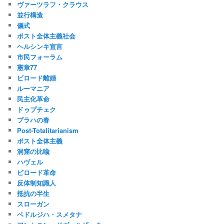
ヴァーツラフ・クラウス
並行構造
儀式
ポスト全体主義社会
ヘルシンキ宣言
市民フォーラム
憲章77
ビロード離婚
ルーマニア
民主化革命
ドゥプチェク
プラハの春
Post-Totalitarianism
ポスト全体主義
洞窟の比喩
ハヴェル
ビロード革命
反体制知識人
抵抗の半生
スローガン
ベドルジハ・スメタナ