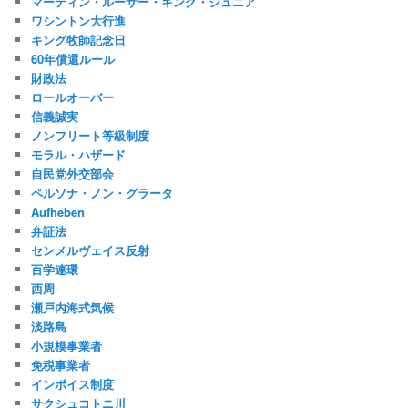
マーティン・ルーサー・キング・ジュニア
ワシントン大行進
キング牧師記念日
60年償還ルール
財政法
ロールオーバー
信義誠実
ノンフリート等級制度
モラル・ハザード
自民党外交部会
ペルソナ・ノン・グラータ
Aufheben
弁証法
センメルヴェイス反射
百学連環
西周
瀬戸内海式気候
淡路島
小規模事業者
免税事業者
インボイス制度
サクシュコトニ川