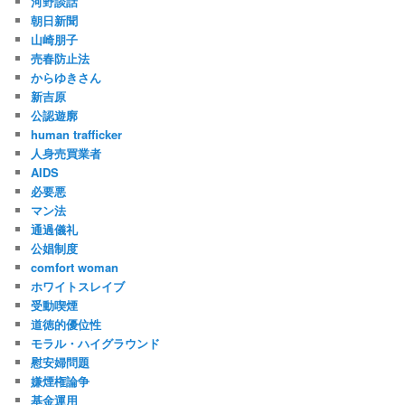
河野談話
朝日新聞
山崎朋子
売春防止法
からゆきさん
新吉原
公認遊廓
human trafficker
人身売買業者
AIDS
必要悪
マン法
通過儀礼
公娼制度
comfort woman
ホワイトスレイブ
受動喫煙
道徳的優位性
モラル・ハイグラウンド
慰安婦問題
嫌煙権論争
基金運用