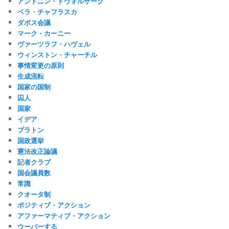
アントニン・ドヴォルザーク
ベラ・チャフラスカ
ダボス会議
マーク・カーニー
ヴァーツラフ・ハヴェル
ウィンストン・チャーチル
事情変更の原則
生成流転
国家の国制
囚人
国家
イデア
プラトン
国政選挙
憲法改正論議
記者クラブ
国会議員数
常識
クオータ制
ポジティブ・アクション
アファーマティブ・アクション
ウーバーする