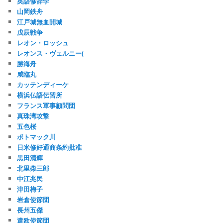
英語修辞学
山岡鉄舟
江戸城無血開城
戊辰戦争
レオン・ロッシュ
レオンス・ヴェルニー(
勝海舟
咸臨丸
カッテンディーケ
横浜仏語伝習所
フランス軍事顧問団
真珠湾攻撃
五色桜
ポトマック川
日米修好通商条約批准
黒田清輝
北里柴三郎
中江兆民
津田梅子
岩倉使節団
長州五傑
遣欧使節団