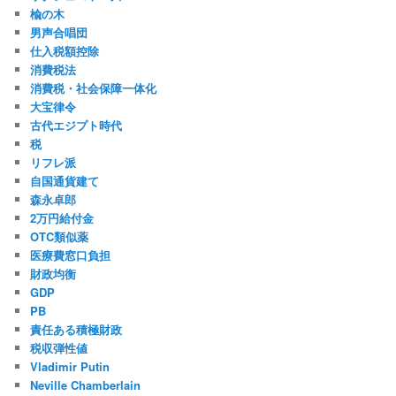
楡の木
男声合唱団
仕入税額控除
消費税法
消費税・社会保障一体化
大宝律令
古代エジプト時代
税
リフレ派
自国通貨建て
森永卓郎
2万円給付金
OTC類似薬
医療費窓口負担
財政均衡
GDP
PB
責任ある積極財政
税収弾性値
Vladimir Putin
Neville Chamberlain