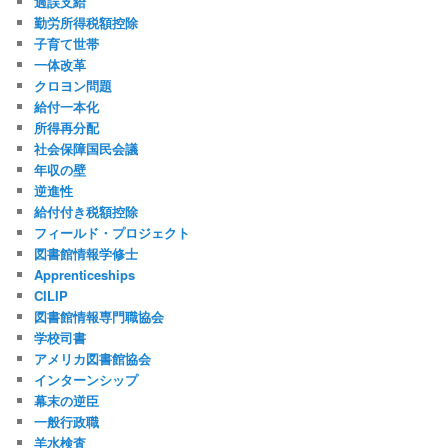
過誤支給
勤労所得税額控除
子育て世帯
一体改革
クロヨン問題
給付一本化
所得再分配
社会保障国民会議
年収の壁
逆進性
給付付き税額控除
フィールド・プロジェクト
図書館情報学修士
Apprenticeships
CILIP
図書館情報専門職協会
学校司書
アメリカ図書館協会
インターンシップ
幕末の逆臣
一般行政職
羊水検査