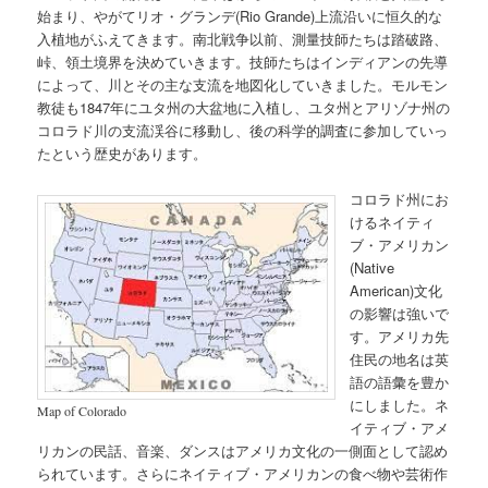
始まり、やがてリオ・グランデ(Rio Grande)上流沿いに恒久的な
入植地がふえてきます。南北戦争以前、測量技師たちは踏破路、
峠、領土境界を決めていきます。技師たちはインディアンの先導
によって、川とその主な支流を地図化していきました。モルモン
教徒も1847年にユタ州の大盆地に入植し、ユタ州とアリゾナ州の
コロラド川の支流渓谷に移動し、後の科学的調査に参加していっ
たという歴史があります。
コロラド州にお
けるネイティ
ブ・アメリカン
(Native
American)文化
の影響は強いで
す。アメリカ先
住民の地名は英
語の語彙を豊か
にしました。ネ
Map of Colorado
イティブ・アメ
リカンの民話、音楽、ダンスはアメリカ文化の一側面として認め
られています。さらにネイティブ・アメリカンの食べ物や芸術作