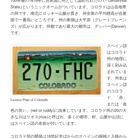
100年後の1876年に合衆国に州として認められたので｢Centennial
State｣というニックネームがついています。コロラドは山岳地帯
の州です。南北にロッキー山脈が貫き、州全体の平均標高が合衆
国で一番高いところです。州の東側は大平原（グレートプレーン
ズ）が広がります。州都であり最大の都市は、デンバー(Denver)
です。
スペイン語
はコロラド
州の地理に
深く刻み込
まれていま
す。州名は
スペイン語
のコロラ
ド、「赤」
License Plate of Colorado
または「血
色の良い」(red or ruddy)に由来しています。コロラド州の20の大
きな川はリオス(ríos)と呼ばれ、多くの都市、村、山脈や山頂に
はスペイン語の名前が付いています。
コロラド州の開発は16世紀半ばからのスペインの探検と入植から