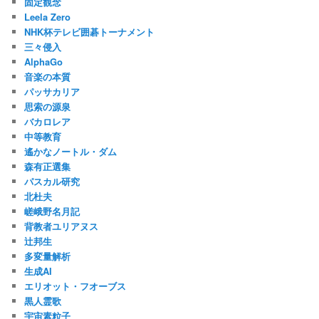
固定観念
Leela Zero
NHK杯テレビ囲碁トーナメント
三々侵入
AlphaGo
音楽の本質
パッサカリア
思索の源泉
バカロレア
中等教育
遙かなノートル・ダム
森有正選集
パスカル研究
北杜夫
嵯峨野名月記
背教者ユリアヌス
辻邦生
多変量解析
生成AI
エリオット・フオーブス
黒人霊歌
宇宙素粒子