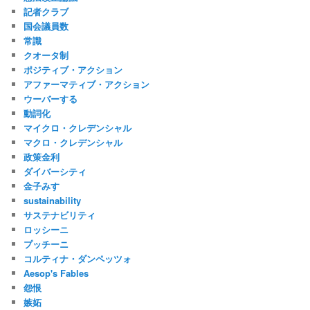
記者クラブ
国会議員数
常識
クオータ制
ポジティブ・アクション
アファーマティブ・アクション
ウーバーする
動詞化
マイクロ・クレデンシャル
マクロ・クレデンシャル
政策金利
ダイバーシティ
金子みすゞ
sustainability
サステナビリティ
ロッシーニ
プッチーニ
コルティナ・ダンペッツォ
Aesop's Fables
怨恨
嫉妬