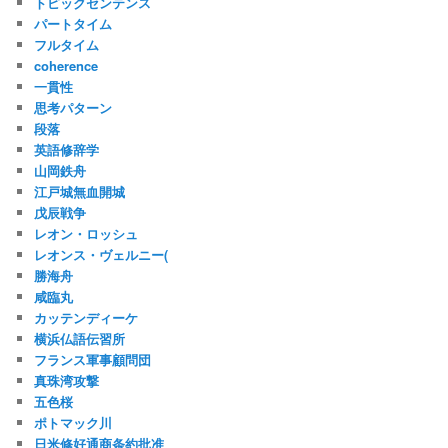
トピックセンテンス
パートタイム
フルタイム
coherence
一貫性
思考パターン
段落
英語修辞学
山岡鉄舟
江戸城無血開城
戊辰戦争
レオン・ロッシュ
レオンス・ヴェルニー(
勝海舟
咸臨丸
カッテンディーケ
横浜仏語伝習所
フランス軍事顧問団
真珠湾攻撃
五色桜
ポトマック川
日米修好通商条約批准