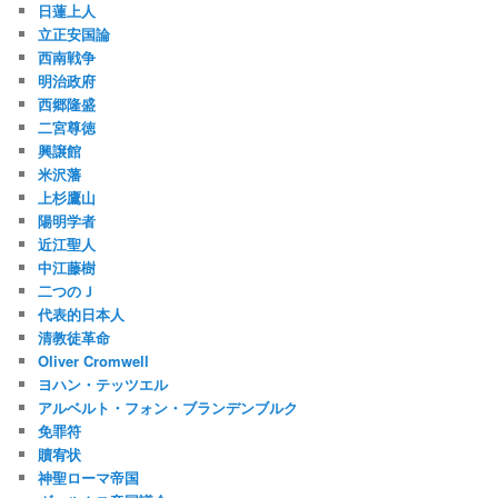
日蓮上人
立正安国論
西南戦争
明治政府
西郷隆盛
二宮尊徳
興譲館
米沢藩
上杉鷹山
陽明学者
近江聖人
中江藤樹
二つのＪ
代表的日本人
清教徒革命
Oliver Cromwell
ヨハン・テッツエル
アルベルト・フォン・ブランデンブルク
免罪符
贖宥状
神聖ローマ帝国