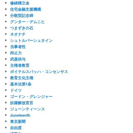
修繕積立金
住宅金融支援機構
分散型記念碑
グンター・デムニヒ
つまずきの石
ネオナチ
シュトルパーシュタイン
当事者性
抑止力
武器供与
主権者教育
ボイテルスバッハ・コンセンサス
教育文化主権
基本法第1条
ドイツ
ゴードン・グレンジャー
奴隷解放宣言
ジューンティーンス
Juneteenth
東京新聞
自由度