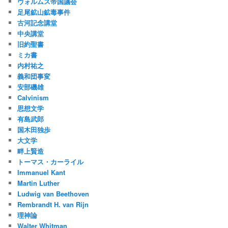
ヴォルムス帝国議会
足尾鉱山鉱毒事件
古河記念講堂
中央講堂
旧約聖書
ミカ書
内村祐之
義和団事変
安部磯雄
Calvinism
思想文学
有島武郎
国木田独歩
大文学
畔上賢造
トーマス・カーライル
Immanuel Kant
Martin Luther
Ludwig van Beethoven
Rembrandt H. van Rijn
理神論
Walter Whitman