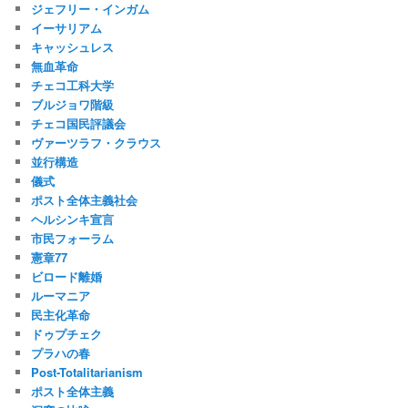
ジェフリー・インガム
イーサリアム
キャッシュレス
無血革命
チェコ工科大学
ブルジョワ階級
チェコ国民評議会
ヴァーツラフ・クラウス
並行構造
儀式
ポスト全体主義社会
ヘルシンキ宣言
市民フォーラム
憲章77
ビロード離婚
ルーマニア
民主化革命
ドゥプチェク
プラハの春
Post-Totalitarianism
ポスト全体主義