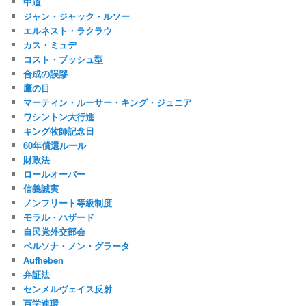
中道
ジャン・ジャック・ルソー
エルネスト・ラクラウ
カス・ミュデ
コスト・プッシュ型
合成の誤謬
鷹の目
マーティン・ルーサー・キング・ジュニア
ワシントン大行進
キング牧師記念日
60年償還ルール
財政法
ロールオーバー
信義誠実
ノンフリート等級制度
モラル・ハザード
自民党外交部会
ペルソナ・ノン・グラータ
Aufheben
弁証法
センメルヴェイス反射
百学連環