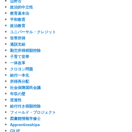
辺野古
政治的中立性
教育基本法
平和教育
政治教育
ユニバーサル・クレジット
世帯所得
過誤支給
勤労所得税額控除
子育て世帯
一体改革
クロヨン問題
給付一本化
所得再分配
社会保障国民会議
年収の壁
逆進性
給付付き税額控除
フィールド・プロジェクト
図書館情報学修士
Apprenticeships
CILIP