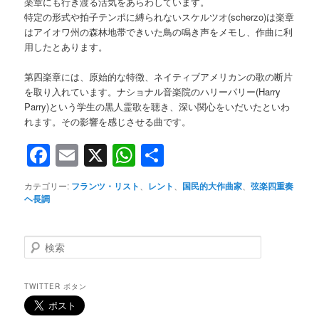
楽章にも行き渡る活気をあらわしています。
特定の形式や拍子テンポに縛られないスケルツオ(scherzo)は楽章
はアイオワ州の森林地帯できいた鳥の鳴き声をメモし、作曲に利
用したとあります。
第四楽章には、原始的な特徴、ネイティブアメリカンの歌の断片
を取り入れています。ナショナル音楽院のハリーパリー(Harry
Parry)という学生の黒人霊歌を聴き、深い関心をいだいたといわ
れます。その影響を感じさせる曲です。
Facebook
Email
X
WhatsApp
共
有
カテゴリー:
フランツ・リスト
、
レント
、
国民的大作曲家
、
弦楽四重奏
ヘ長調
検
索
TWITTER ボタン