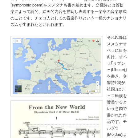
(symphonic poem)をスメタナも書き始めます。交響詩とは管弦
楽によって詩的、絵画的内容を描写し表現する一楽章の音楽形式
のことです。チェコ人としての音楽作りという一種のナショナリ
ズムが生まれたといわれます。
それ以降は
スメタナオ
ペラに目を
向け、オペ
ラ｢リブシ
ェ(Libuse)｣
を書き、交
響詩｢我が
祖国｣はチ
ェコ民族を
賛美すると
いう意図で
書かれた作
品です。モ
ルダウ
(Moldau)は