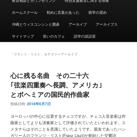
教育相談とカウンセリング
特別支援教育に関する情報
ュ
ー
ホームスクール
初めに言葉があった
留学の奨め
沖縄とウィスコンシンと囲碁
アーカイブ
アーカイブス
サイトマップ
笑いのカフェ
語学の談話室
「
フランツ・リスト
」カテゴリーアーカイブ
心に残る名曲 その二十六
｢弦楽四重奏ヘ長調、アメリカ｣
とボヘミアの国民的作曲家
投稿日時:
2018年6月7日
ヨーロッパの中心に位置するチェコですが、チェコ人音楽家は作
曲家としてよりも演奏家として評価されていたといわれます。ス
メタナらはそのことを意識していたようです。親友であったハン
ガリー人のフランツ・リスト(Franz Liszt)が創始した交響詩