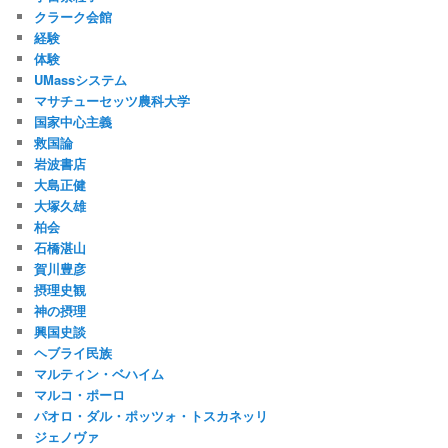
クラーク会館
経験
体験
UMassシステム
マサチューセッツ農科大学
国家中心主義
救国論
岩波書店
大島正健
大塚久雄
柏会
石橋湛山
賀川豊彦
摂理史観
神の摂理
興国史談
ヘブライ民族
マルティン・ベハイム
マルコ・ポーロ
パオロ・ダル・ポッツォ・トスカネッリ
ジェノヴァ