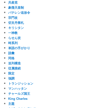
共産党
象徴天皇制
バテレン追放令
宗門改
切支丹禁札
キリシタン
一神教
らせん状
時系列
単語の手がかり
語彙
同格
並列構造
従属接続
限定
強調
トランジッション
マンハッタン
チャールズ国王
King Charles
主題