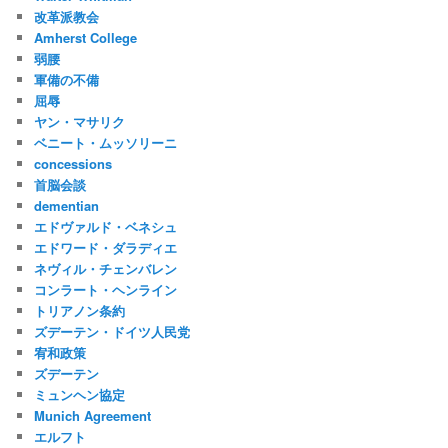
改革派教会
Amherst College
弱腰
軍備の不備
屈辱
ヤン・マサリク
ベニート・ムッソリーニ
concessions
首脳会談
dementian
エドヴァルド・ベネシュ
エドワード・ダラディエ
ネヴィル・チェンバレン
コンラート・ヘンライン
トリアノン条約
ズデーテン・ドイツ人民党
宥和政策
ズデーテン
ミュンヘン協定
Munich Agreement
エルフト