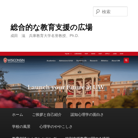
メ
サ
イ
ブ
検
ン
コ
索
コ
ン
総合的な教育支援の広場
ン
テ
成田 滋 兵庫教育大学名誉教授、Ph.D.
テ
ン
ン
ツ
ツ
へ
へ
移
移
動
動
メ
ホーム
ご挨拶と自己紹介
認知心理学の面白さ
イ
ン
学校の風景
心理学のややこしさ
メ
ニ