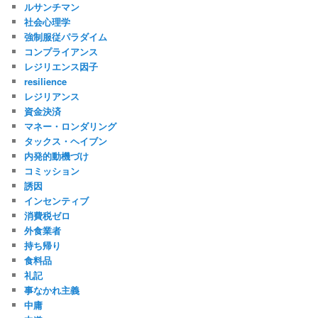
ルサンチマン
社会心理学
強制服従パラダイム
コンプライアンス
レジリエンス因子
resilience
レジリアンス
資金決済
マネー・ロンダリング
タックス・ヘイブン
内発的動機づけ
コミッション
誘因
インセンティブ
消費税ゼロ
外食業者
持ち帰り
食料品
礼記
事なかれ主義
中庸