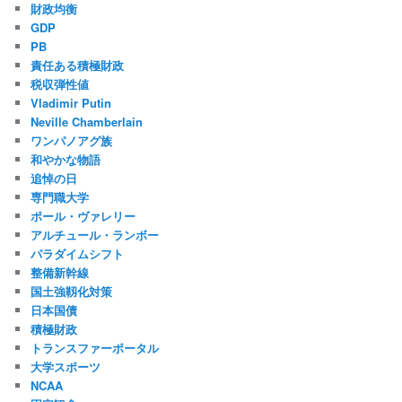
財政均衡
GDP
PB
責任ある積極財政
税収弾性値
Vladimir Putin
Neville Chamberlain
ワンパノアグ族
和やかな物語
追悼の日
専門職大学
ポール・ヴァレリー
アルチュール・ランボー
パラダイムシフト
整備新幹線
国土強靱化対策
日本国債
積極財政
トランスファーポータル
大学スポーツ
NCAA