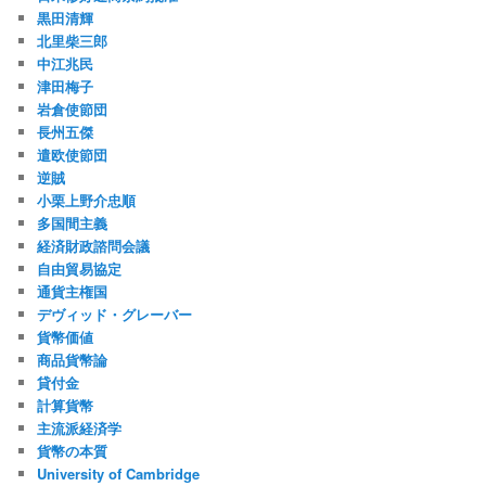
黒田清輝
北里柴三郎
中江兆民
津田梅子
岩倉使節団
長州五傑
遣欧使節団
逆賊
小栗上野介忠順
多国間主義
経済財政諮問会議
自由貿易協定
通貨主権国
デヴィッド・グレーバー
貨幣価値
商品貨幣論
貸付金
計算貨幣
主流派経済学
貨幣の本質
University of Cambridge