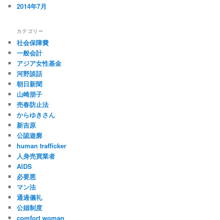
2014年7月
カテゴリー
社会保障費
一般会計
アジア女性基金
河野談話
朝日新聞
山崎朋子
売春防止法
からゆきさん
新吉原
公認遊廓
human trafficker
人身売買業者
AIDS
必要悪
マン法
通過儀礼
公娼制度
comfort woman