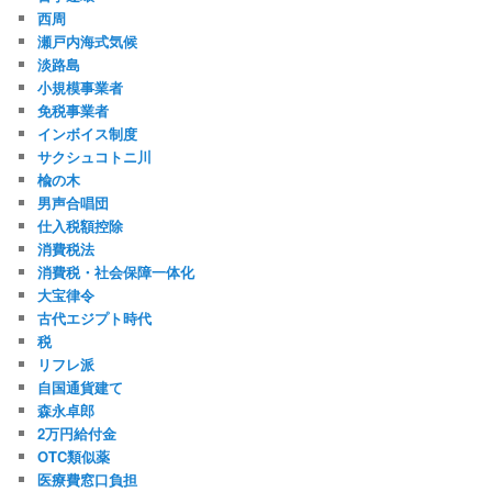
西周
瀬戸内海式気候
淡路島
小規模事業者
免税事業者
インボイス制度
サクシュコトニ川
楡の木
男声合唱団
仕入税額控除
消費税法
消費税・社会保障一体化
大宝律令
古代エジプト時代
税
リフレ派
自国通貨建て
森永卓郎
2万円給付金
OTC類似薬
医療費窓口負担