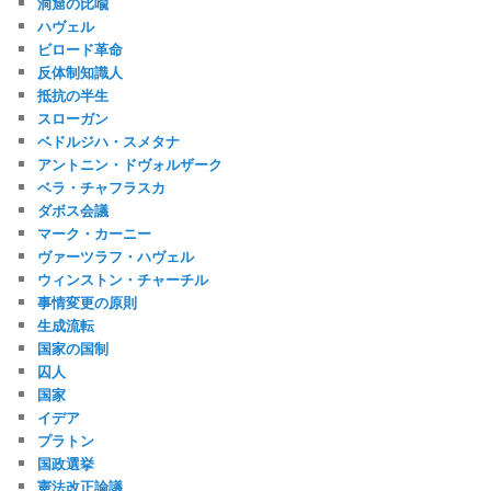
洞窟の比喩
ハヴェル
ビロード革命
反体制知識人
抵抗の半生
スローガン
ベドルジハ・スメタナ
アントニン・ドヴォルザーク
ベラ・チャフラスカ
ダボス会議
マーク・カーニー
ヴァーツラフ・ハヴェル
ウィンストン・チャーチル
事情変更の原則
生成流転
国家の国制
囚人
国家
イデア
プラトン
国政選挙
憲法改正論議