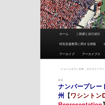
メ
ホーム
ご挨拶と自己紹介
イ
ン
特別支援教育に関する情報
メ
ニ
アーカイブ
アーカイブス
ュ
ー
「
ジョージタウン大学
」カテゴリーアー
注目
ナンバープレー
州
【
ワシントンD
Representation