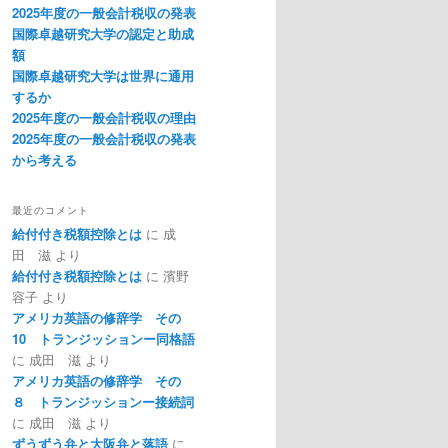
2025年度の一般会計税収の発表
国際卓越研究大学の認定と助成
額
国際卓越研究大学は世界に通用
するか
2025年度の一般会計税収の理由
2025年度の一般会計税収の発表
から考える
最近のコメント
給付付き税額控除とは
に
成
田 滋
より
給付付き税額控除とは
に
濱野
容子
より
アメリカ英語の修辞学 その
10 トランジッションー同格語
に
成田 滋
より
アメリカ英語の修辞学 その
８ トランジッションー接続詞
に
成田 滋
より
ずうずう弁と大阪弁と落語
に