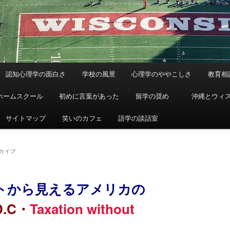
認知心理学の面白さ
学校の風景
心理学のややこしさ
教育相
ホームスクール
初めに言葉があった
留学の奨め
沖縄とウィ
サイトマップ
笑いのカフェ
語学の談話室
カイブ
トから見えるアメリカの
.C・
Taxation without
】