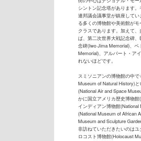
街の中心はナショナル・モール(N
シントン記念塔があります。モール
連邦議会議事堂が鎮座しています。スミ
る多くの博物館や美術館がモ
クラスであります。加えて、
ば、第二次世界大戦記念碑、朝鮮戦争
念碑(Iwo Jima Memorial)
Memorial)、アルバート・アインシ
れないほどです。
スミソニアンの博物館の中でも最
Museum of Natural 
(National Air and 
かに国立アメリカ歴史博物館(Nation
インディアン博物館(National Mu
(National Museum of Af
Museum and Sculpture Gar
非訪ねていただきたいのはユ
ロコスト博物館(Holocaus