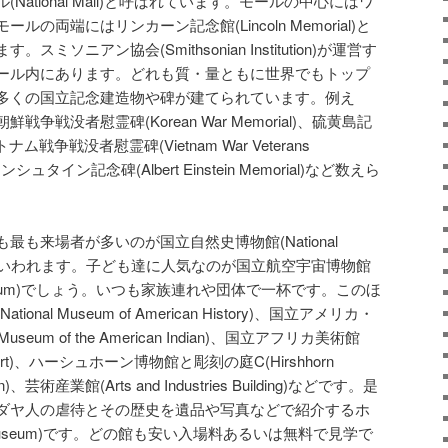
ational Mall)と呼ばれています。モールの中心にはワ
の両端にはリンカーン記念館(Lincoln Memorial)と
ソニアン協会(Smithsonian Institution)が運営す
ール内にあります。どれも質・量ともに世界でもトップ
多くの国立記念建造物や碑が建てられています。例え
戦没者慰霊碑(Korean War Memorial)、硫黄島記
、ベトナム戦争戦没者慰霊碑(Vietnam War Veterans
ュタイン記念碑(Albert Einstein Memorial)など数えら
も来場者が多いのが国立自然史博物館(National
History)といわれます。子ども達に人気なのが国立航空宇宙博物館
Space Museum)でしょう。いつも家族連れや団体で一杯です。このほ
al Museum of American History)、国立アメリカ・
seum of the American Indian)、国立アフリカ美術館
rican Art)、ハーシュホーン博物館と彫刻の庭C(Hirshhorn
den)、芸術産業館(Arts and Industries Building)などです。是
ダヤ人の虐待とその歴史を遺品や写真などで紹介するホ
t Museum)です。どの館も安い入場料あるいは無料で見学で