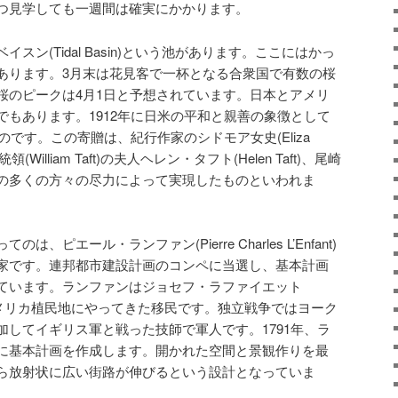
つ見学しても一週間は確実にかかります。
スン(Tidal Basin)という池があります。ここにはかっ
あります。3月末は花見客で一杯となる合衆国で有数の桜
桜のピークは4月1日と予想されています。日本とアメリ
でもあります。1912年に日米の平和と親善の象徴として
のです。この寄贈は、紀行作家のシドモア女史(Eliza
(William Taft)の夫人ヘレン・タフト(Helen Taft)、尾崎
の多くの方々の尽力によって実現したものといわれま
は、ピエール・ランファン(Pierre Charles L’Enfant)
家です。連邦都市建設計画のコンペに当選し、基本計画
ています。ランファンはジョセフ・ラファイエット
te)と共にアメリカ植民地にやってきた移民です。独立戦争ではヨーク
加してイギリス軍と戦った技師で軍人です。1791年、ラ
に基本計画を作成します。開かれた空間と景観作りを最
ら放射状に広い街路が伸びるという設計となっていま