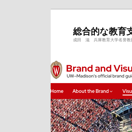
メ
サ
イ
ブ
ン
コ
総合的な教育
コ
ン
成田 滋 兵庫教育大学名誉教授、
ン
テ
テ
ン
ン
ツ
ツ
へ
へ
移
移
動
動