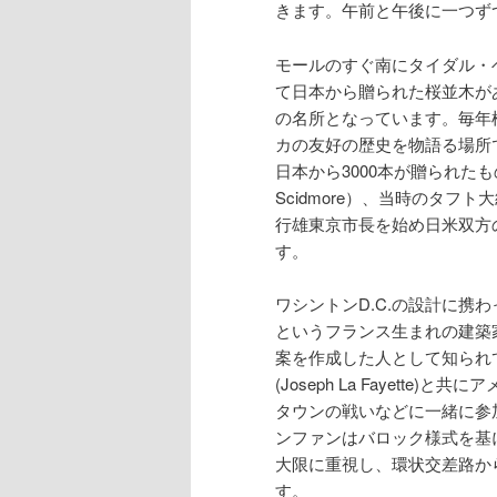
きます。午前と午後に一つず
モールのすぐ南にタイダル・ベイ
て日本から贈られた桜並木が
の名所となっています。毎年
カの友好の歴史を物語る場所
日本から3000本が贈られたも
Scidmore）、当時のタフト大統領
行雄東京市長を始め日米双方
す。
ワシントンD.C.の設計に携わっての
というフランス生まれの建築
案を作成した人として知られ
(Joseph La Fayet
タウンの戦いなどに一緒に参
ンファンはバロック様式を基
大限に重視し、環状交差路か
す。