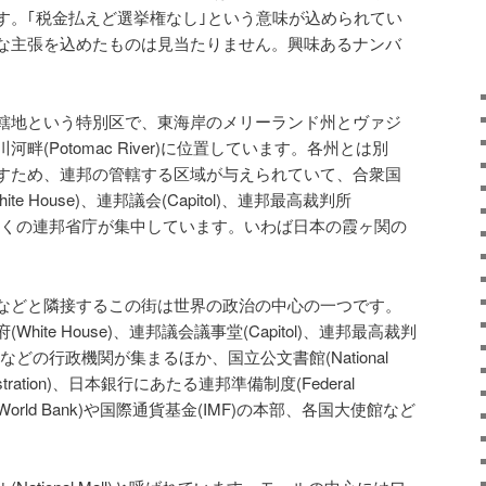
す。｢税金払えど選挙権なし｣という意味が込められてい
な主張を込めたものは見当たりません。興味あるナンバ
轄地という特別区で、東海岸のメリーランド州とヴァジ
(Potomac River)に位置しています。各州とは別
すため、連邦の管轄する区域が与えられていて、合衆国
e House)、連邦議会(Capitol)、連邦最高裁判所
所在し、多くの連邦省庁が集中しています。いわば日本の霞ヶ関の
などと隣接するこの街は世界の政治の中心の一つです。
ite House)、連邦議会議事堂(Capitol)、連邦最高裁判
中央官庁などの行政機関が集まるほか、国立公文書館(National
dministration)、日本銀行にあたる連邦準備制度(Federal
銀行(World Bank)や国際通貨基金(IMF)の本部、各国大使館など