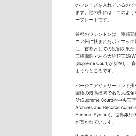
のフレーズを入れているので
ます。他の州には、このよう
ープレートです。
首都のワシントンは、連邦直
ニア州に挟まれたポトマック川河畔
に、首都としての役割を果た
三権機関である大統領官邸(Whit
(Supreme Court)が
ようなところです。
バージニアやメリーランド州
国権の最高機関である大統領府(Wh
所(Supreme Court)や
Archives and Records A
Reserve System)、世界
が置かれています。