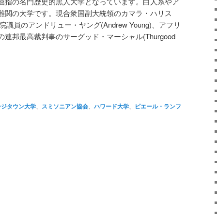
屈指の名門歴史的黒人大学となっています。白人系やア
難関の大学です。現合衆国副大統領のカマラ・ハリス
元連邦下院議員のアンドリュー・ヤング(Andrew Young)、アフリ
連邦最高裁判事のサーグッド・マーシャル(Thurgood
）
atsApp
共
有
ージタウン大学
、
スミソニアン協会
、
ハワード大学
、
ピエール・ランフ