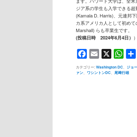
ます。ハワード大学は、全米
ジア系の学生も入学できる超
(Kamala D. Harris)、
カ系アメリカ人として初めての
Marshall) らも卒業生です。
(投稿日時 2024年6月4日）
Facebook
Email
X
Wh
カテゴリー:
Washington DC
、
ジョ
ァン
、
ワシントンDC
、
尾﨑行雄