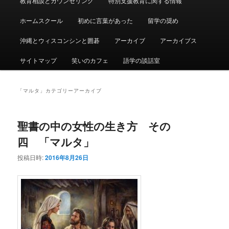
教育相談とカウンセリング
特別支援教育に関する情報
ュ
ー
ホームスクール
初めに言葉があった
留学の奨め
沖縄とウィスコンシンと囲碁
アーカイブ
アーカイブス
サイトマップ
笑いのカフェ
語学の談話室
「
マルタ
」カテゴリーアーカイブ
聖書の中の女性の生き方 その
四 「マルタ」
投稿日時:
2016年8月26日