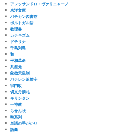
アレッサンドロ・ヴァリニャーノ
東洋文庫
バチカン図書館
ポルトガル語
教理書
カテキズム
ドチリナ
千島列島
和
平和革命
共産党
象徴天皇制
バテレン追放令
宗門改
切支丹禁札
キリシタン
一神教
らせん状
時系列
単語の手がかり
語彙