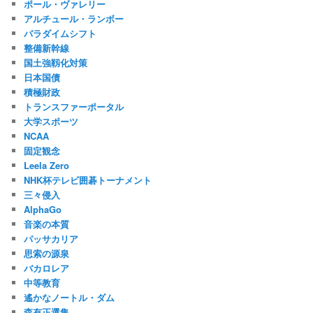
ポール・ヴァレリー
アルチュール・ランボー
パラダイムシフト
整備新幹線
国土強靱化対策
日本国債
積極財政
トランスファーポータル
大学スポーツ
NCAA
固定観念
Leela Zero
NHK杯テレビ囲碁トーナメント
三々侵入
AlphaGo
音楽の本質
パッサカリア
思索の源泉
バカロレア
中等教育
遙かなノートル・ダム
森有正選集