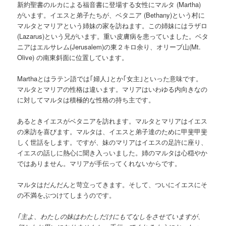
新約聖書のルカによる福音書に登場する女性にマルタ (Martha)
がいます。イエスと弟子たちが、ベタニア (Bethany)という村に
マルタとマリアという姉妹の家を訪ねます。この姉妹にはラザロ
(Lazarus)という兄がいます。重い皮膚病を患っていました。ベタ
ニアはエルサレム(Jerusalem)の東２キロ余り、オリーブ山(Mt.
Olive) の南東斜面に位置しています。
Marthaとはラテン語では｢婦人｣とか｢女主｣といった意味です。
マルタとマリアの性格は違います。マリアはいわゆる内向きなの
に対してマルタは積極的な性格の持ち主です。
あるときイエスがベタニアを訪れます。マルタとマリアはイエス
の来訪を喜びます。マルタは、イエスと弟子達のために甲斐甲斐
しく世話をします。ですが、妹のマリアはイエスの足許に座り、
イエスの話しに熱心に聞き入っいました。姉のマルタは心穏やか
ではありません。マリアが手伝ってくれないからです。
マルタはだんだんと苛立ってきます。そして、ついにイエスにそ
の不満をぶつけてしまうのです。
｢主よ、わたしの妹はわたしだけにもてなしをさせていますが、