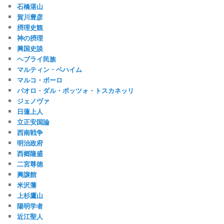
石橋湛山
賀川豊彦
摂理史観
神の摂理
興国史談
ヘブライ民族
マルティン・ベハイム
マルコ・ポーロ
パオロ・ダル・ポッツォ・トスカネッリ
ジェノヴァ
日蓮上人
立正安国論
西南戦争
明治政府
西郷隆盛
二宮尊徳
興譲館
米沢藩
上杉鷹山
陽明学者
近江聖人