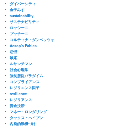
ダイバーシティ
金子みすゞ
sustainability
サステナビリティ
ロッシーニ
プッチーニ
コルティナ・ダンペッツォ
Aesop's Fables
怨恨
嫉妬
ルサンチマン
社会心理学
強制服従パラダイム
コンプライアンス
レジリエンス因子
resilience
レジリアンス
資金決済
マネー・ロンダリング
タックス・ヘイブン
内発的動機づけ