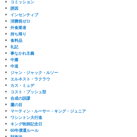
コミッション
誘因
インセンティブ
消費税ゼロ
外食業者
持ち帰り
食料品
礼記
事なかれ主義
中庸
中道
ジャン・ジャック・ルソー
エルネスト・ラクラウ
カス・ミュデ
コスト・プッシュ型
合成の誤謬
鷹の目
マーティン・ルーサー・キング・ジュニア
ワシントン大行進
キング牧師記念日
60年償還ルール
財政法