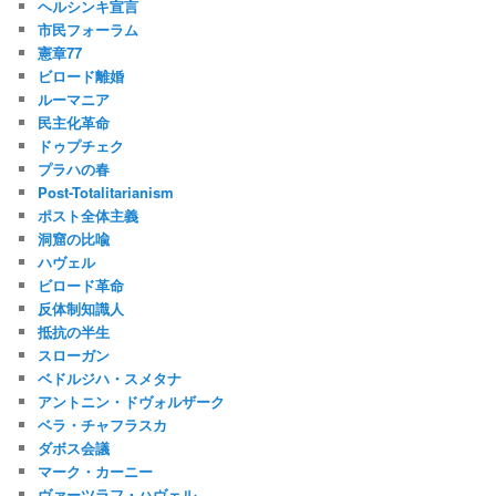
ヘルシンキ宣言
市民フォーラム
憲章77
ビロード離婚
ルーマニア
民主化革命
ドゥプチェク
プラハの春
Post-Totalitarianism
ポスト全体主義
洞窟の比喩
ハヴェル
ビロード革命
反体制知識人
抵抗の半生
スローガン
ベドルジハ・スメタナ
アントニン・ドヴォルザーク
ベラ・チャフラスカ
ダボス会議
マーク・カーニー
ヴァーツラフ・ハヴェル