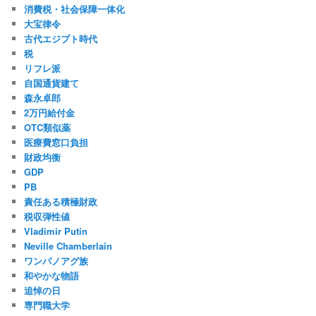
消費税・社会保障一体化
大宝律令
古代エジプト時代
税
リフレ派
自国通貨建て
森永卓郎
2万円給付金
OTC類似薬
医療費窓口負担
財政均衡
GDP
PB
責任ある積極財政
税収弾性値
Vladimir Putin
Neville Chamberlain
ワンパノアグ族
和やかな物語
追悼の日
専門職大学