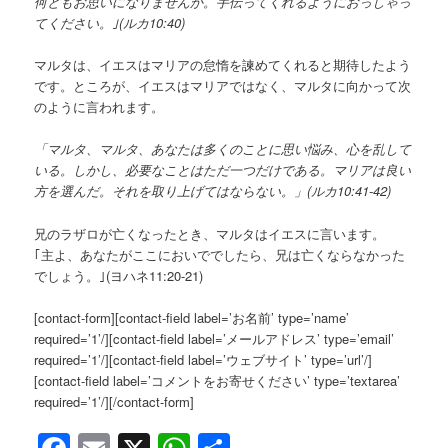
何ともお思いになりませんか。手伝ってくれるようにおっしゃっ
てください。｣(ルカ10:40)
マルタは、イエスはマリアの怠惰を諫めてくれると期待したよう
です。ところが、イエスはマリアではなく、マルタに向かって次
のように言われます。
「マルタ、マルタ、あなたは多くのことに思い悩み、心を乱して
いる。しかし、必要なことはただ一つだけである。マリアは良い
方を選んだ。それを取り上げてはならない。」(ルカ10:41-42)
兄のラザロが亡くなったとき、マルタはイエスに言います。
｢主よ、あなたがここにおいででしたら、兄は亡くならなかった
でしょう。｣(ヨハネ11:20-21)
[contact-form][contact-field label=’お名前’ type=’name’
required=’1’/][contact-field label=’メールアドレス’ type=’email’
required=’1’/][contact-field label=’ウェブサイト’ type=’url’/]
[contact-field label=’コメントをお寄せください’ type=’textarea’
required=’1’/][/contact-form]