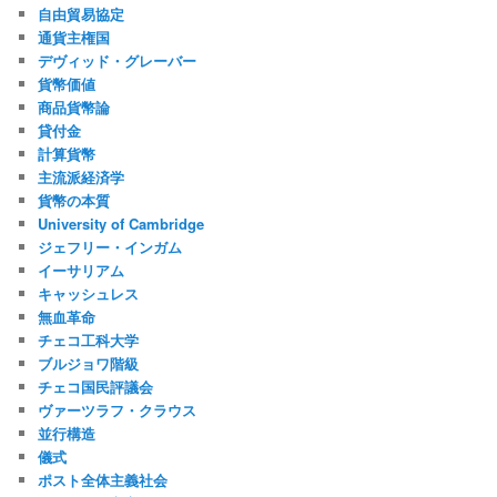
自由貿易協定
通貨主権国
デヴィッド・グレーバー
貨幣価値
商品貨幣論
貸付金
計算貨幣
主流派経済学
貨幣の本質
University of Cambridge
ジェフリー・インガム
イーサリアム
キャッシュレス
無血革命
チェコ工科大学
ブルジョワ階級
チェコ国民評議会
ヴァーツラフ・クラウス
並行構造
儀式
ポスト全体主義社会