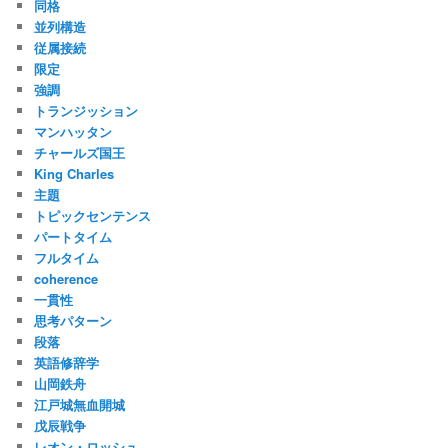
同格
並列構造
従属接続
限定
強調
トランジッション
マンハッタン
チャールズ国王
King Charles
主題
トピックセンテンス
パートタイム
フルタイム
coherence
一貫性
思考パターン
段落
英語修辞学
山岡鉄舟
江戸城無血開城
戊辰戦争
レオン・ロッシュ