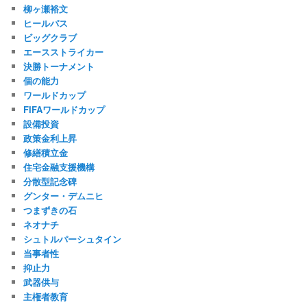
柳ヶ瀬裕文
ヒールパス
ビッグクラブ
エースストライカー
決勝トーナメント
個の能力
ワールドカップ
FIFAワールドカップ
設備投資
政策金利上昇
修繕積立金
住宅金融支援機構
分散型記念碑
グンター・デムニヒ
つまずきの石
ネオナチ
シュトルパーシュタイン
当事者性
抑止力
武器供与
主権者教育