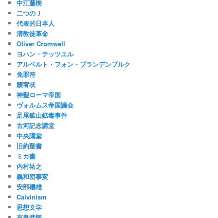
中江藤樹
二つのＪ
代表的日本人
清教徒革命
Oliver Cromwell
ヨハン・テッツエル
アルベルト・フォン・ブランデンブルク
免罪符
贖宥状
神聖ローマ帝国
ヴォルムス帝国議会
足尾鉱山鉱毒事件
古河記念講堂
中央講堂
旧約聖書
ミカ書
内村祐之
義和団事変
安部磯雄
Calvinism
思想文学
有島武郎