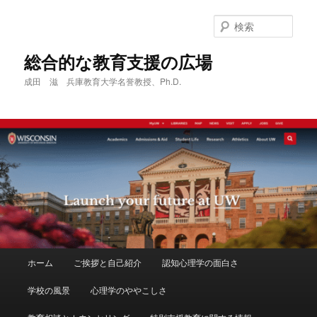
メ
サ
イ
ブ
検
ン
コ
索
コ
ン
総合的な教育支援の広場
ン
テ
成田 滋 兵庫教育大学名誉教授、Ph.D.
テ
ン
ン
ツ
ツ
へ
へ
移
移
動
動
メ
ホーム
ご挨拶と自己紹介
認知心理学の面白さ
イ
ン
学校の風景
心理学のややこしさ
メ
ニ