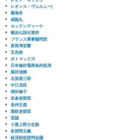
レオンス・ヴェルニー(
勝海舟
咸臨丸
カッテンディーケ
横浜仏語伝習所
フランス軍事顧問団
真珠湾攻撃
五色桜
ポトマック川
日米修好通商条約批准
黒田清輝
北里柴三郎
中江兆民
津田梅子
岩倉使節団
長州五傑
遣欧使節団
逆賊
小栗上野介忠順
多国間主義
経済財政諮問会議