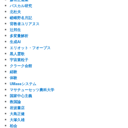
パスカル研究
北杜夫
嵯峨野名月記
背教者ユリアヌス
辻邦生
多変量解析
生成AI
エリオット・フオーブス
黒人霊歌
宇宙素粒子
クラーク会館
経験
体験
UMassシステム
マサチューセッツ農科大学
国家中心主義
救国論
岩波書店
大島正健
大塚久雄
柏会