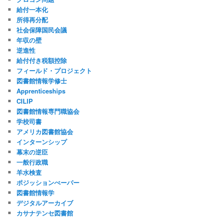
給付一本化
所得再分配
社会保障国民会議
年収の壁
逆進性
給付付き税額控除
フィールド・プロジェクト
図書館情報学修士
Apprenticeships
CILIP
図書館情報専門職協会
学校司書
アメリカ図書館協会
インターンシップ
幕末の逆臣
一般行政職
羊水検査
ポジッションぺーパー
図書館情報学
デジタルアーカイブ
カサナテンセ図書館