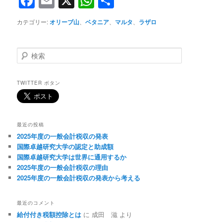
Facebook
Email
X
WhatsApp
共
有
カテゴリー:
オリーブ山
、
ベタニア
、
マルタ
、
ラザロ
検
索
TWITTER ボタン
最近の投稿
2025年度の一般会計税収の発表
国際卓越研究大学の認定と助成額
国際卓越研究大学は世界に通用するか
2025年度の一般会計税収の理由
2025年度の一般会計税収の発表から考える
最近のコメント
給付付き税額控除とは
に
成田 滋
より