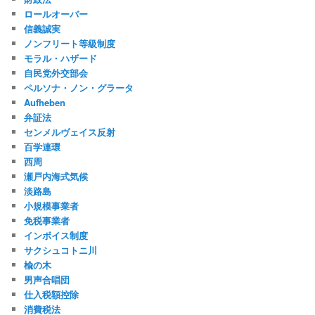
ロールオーバー
信義誠実
ノンフリート等級制度
モラル・ハザード
自民党外交部会
ペルソナ・ノン・グラータ
Aufheben
弁証法
センメルヴェイス反射
百学連環
西周
瀬戸内海式気候
淡路島
小規模事業者
免税事業者
インボイス制度
サクシュコトニ川
楡の木
男声合唱団
仕入税額控除
消費税法