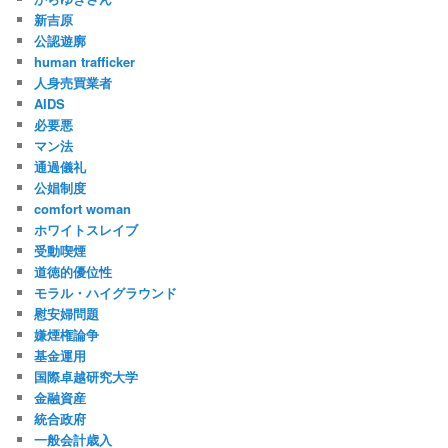
新吉原
公認遊廓
human trafficker
人身売買業者
AIDS
必要悪
マン法
通過儀礼
公娼制度
comfort woman
ホワイトスレイブ
受動喫煙
道徳的優位性
モラル・ハイグラウンド
慰安婦問題
嫌煙権論争
基金運用
国際卓越研究大学
金融資産
統合政府
一般会計歳入