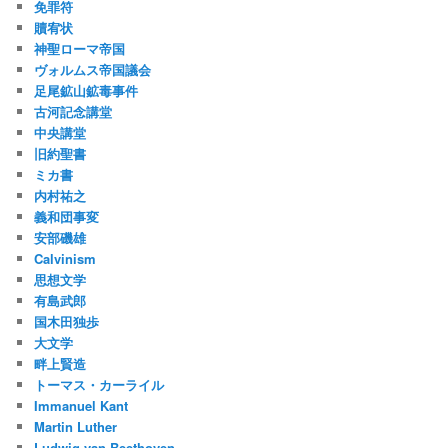
免罪符
贖宥状
神聖ローマ帝国
ヴォルムス帝国議会
足尾鉱山鉱毒事件
古河記念講堂
中央講堂
旧約聖書
ミカ書
内村祐之
義和団事変
安部磯雄
Calvinism
思想文学
有島武郎
国木田独歩
大文学
畔上賢造
トーマス・カーライル
Immanuel Kant
Martin Luther
Ludwig van Beethoven