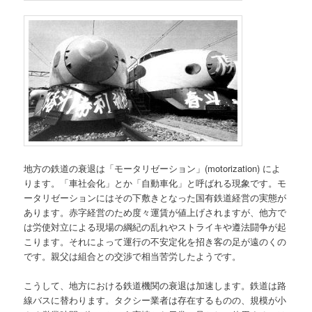
地方の鉄道の衰退は「モータリゼーション」(motorization) によ
ります。「車社会化」とか「自動車化」と呼ばれる現象です。モ
ータリゼーションにはその下敷きとなった国有鉄道経営の実態が
あります。赤字経営のため度々運賃が値上げされますが、他方で
は労使対立による現場の綱紀の乱れやストライキや遵法闘争が起
こります。それによって運行の不安定化を招き客の足が遠のくの
です。親父は組合との交渉で相当苦労したようです。
こうして、地方における鉄道機関の衰退は加速します。鉄道は路
線バスに替わります。タクシー業者は存在するものの、規模が小