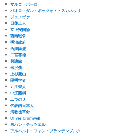
マルコ・ポーロ
パオロ・ダル・ポッツォ・トスカネッリ
ジェノヴァ
日蓮上人
立正安国論
西南戦争
明治政府
西郷隆盛
二宮尊徳
興譲館
米沢藩
上杉鷹山
陽明学者
近江聖人
中江藤樹
二つのＪ
代表的日本人
清教徒革命
Oliver Cromwell
ヨハン・テッツエル
アルベルト・フォン・ブランデンブルク