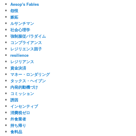
Aesop's Fables
怨恨
嫉妬
ルサンチマン
社会心理学
強制服従パラダイム
コンプライアンス
レジリエンス因子
resilience
レジリアンス
資金決済
マネー・ロンダリング
タックス・ヘイブン
内発的動機づけ
コミッション
誘因
インセンティブ
消費税ゼロ
外食業者
持ち帰り
食料品