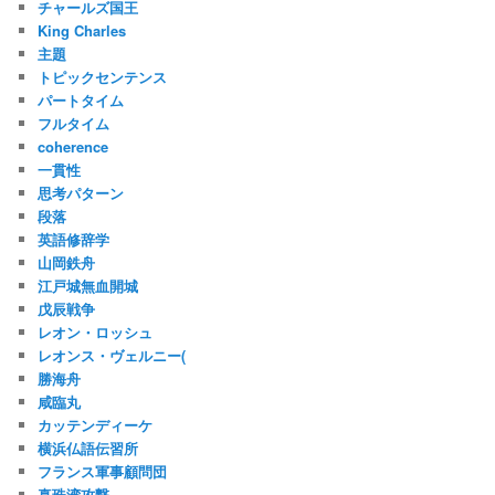
チャールズ国王
King Charles
主題
トピックセンテンス
パートタイム
フルタイム
coherence
一貫性
思考パターン
段落
英語修辞学
山岡鉄舟
江戸城無血開城
戊辰戦争
レオン・ロッシュ
レオンス・ヴェルニー(
勝海舟
咸臨丸
カッテンディーケ
横浜仏語伝習所
フランス軍事顧問団
真珠湾攻撃