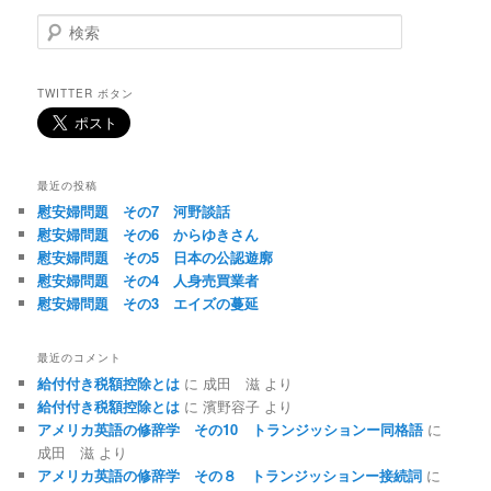
検
索
TWITTER ボタン
最近の投稿
慰安婦問題 その7 河野談話
慰安婦問題 その6 からゆきさん
慰安婦問題 その5 日本の公認遊廓
慰安婦問題 その4 人身売買業者
慰安婦問題 その3 エイズの蔓延
最近のコメント
給付付き税額控除とは
に
成田 滋
より
給付付き税額控除とは
に
濱野容子
より
アメリカ英語の修辞学 その10 トランジッションー同格語
に
成田 滋
より
アメリカ英語の修辞学 その８ トランジッションー接続詞
に