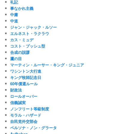
礼記
事なかれ主義
中庸
中道
ジャン・ジャック・ルソー
エルネスト・ラクラウ
カス・ミュデ
コスト・プッシュ型
合成の誤謬
鷹の目
マーティン・ルーサー・キング・ジュニア
ワシントン大行進
キング牧師記念日
60年償還ルール
財政法
ロールオーバー
信義誠実
ノンフリート等級制度
モラル・ハザード
自民党外交部会
ペルソナ・ノン・グラータ
Aufheben