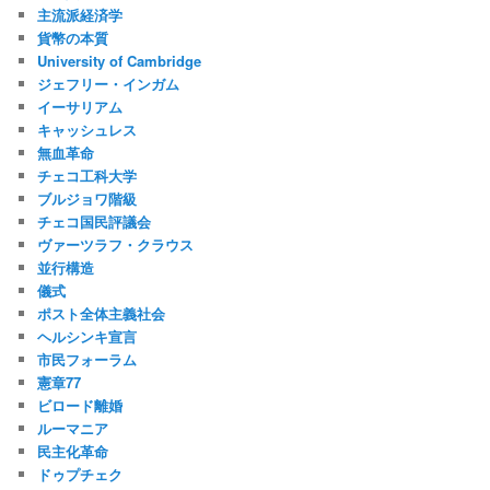
主流派経済学
貨幣の本質
University of Cambridge
ジェフリー・インガム
イーサリアム
キャッシュレス
無血革命
チェコ工科大学
ブルジョワ階級
チェコ国民評議会
ヴァーツラフ・クラウス
並行構造
儀式
ポスト全体主義社会
ヘルシンキ宣言
市民フォーラム
憲章77
ビロード離婚
ルーマニア
民主化革命
ドゥプチェク