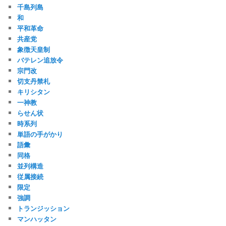
千島列島
和
平和革命
共産党
象徴天皇制
バテレン追放令
宗門改
切支丹禁札
キリシタン
一神教
らせん状
時系列
単語の手がかり
語彙
同格
並列構造
従属接続
限定
強調
トランジッション
マンハッタン