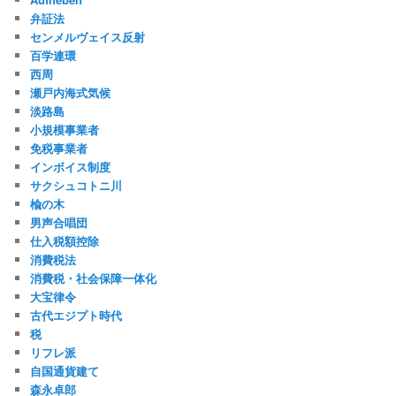
弁証法
センメルヴェイス反射
百学連環
西周
瀬戸内海式気候
淡路島
小規模事業者
免税事業者
インボイス制度
サクシュコトニ川
楡の木
男声合唱団
仕入税額控除
消費税法
消費税・社会保障一体化
大宝律令
古代エジプト時代
税
リフレ派
自国通貨建て
森永卓郎