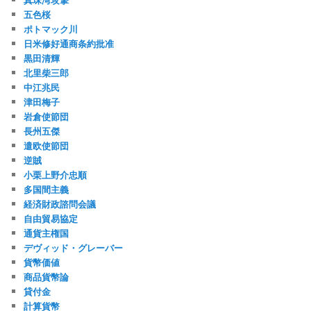
五色桜
ポトマック川
日米修好通商条約批准
黒田清輝
北里柴三郎
中江兆民
津田梅子
岩倉使節団
長州五傑
遣欧使節団
逆賊
小栗上野介忠順
多国間主義
経済財政諮問会議
自由貿易協定
通貨主権国
デヴィッド・グレーバー
貨幣価値
商品貨幣論
貸付金
計算貨幣