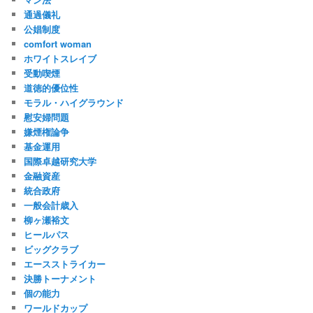
通過儀礼
公娼制度
comfort woman
ホワイトスレイブ
受動喫煙
道徳的優位性
モラル・ハイグラウンド
慰安婦問題
嫌煙権論争
基金運用
国際卓越研究大学
金融資産
統合政府
一般会計歳入
柳ヶ瀬裕文
ヒールパス
ビッグクラブ
エースストライカー
決勝トーナメント
個の能力
ワールドカップ