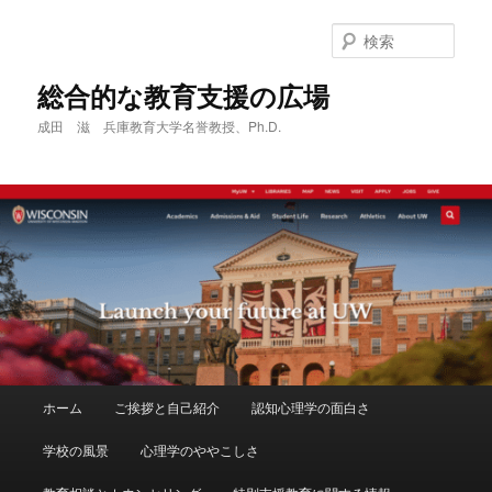
メ
サ
イ
ブ
検
ン
コ
索
コ
ン
総合的な教育支援の広場
ン
テ
成田 滋 兵庫教育大学名誉教授、Ph.D.
テ
ン
ン
ツ
ツ
へ
へ
移
移
動
動
メ
ホーム
ご挨拶と自己紹介
認知心理学の面白さ
イ
ン
学校の風景
心理学のややこしさ
メ
ニ