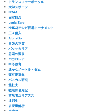
トランスファーポータル
大学スポーツ
NCAA
固定観念
Leela Zero
NHK杯テレビ囲碁トーナメント
三々侵入
AlphaGo
音楽の本質
パッサカリア
思索の源泉
バカロレア
中等教育
遙かなノートル・ダム
森有正選集
パスカル研究
北杜夫
嵯峨野名月記
背教者ユリアヌス
辻邦生
多変量解析
生成AI