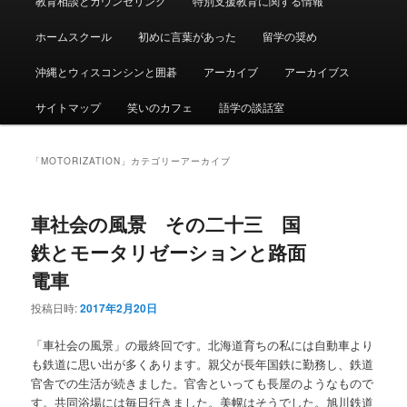
教育相談とカウンセリング
特別支援教育に関する情報
ュ
ー
ホームスクール
初めに言葉があった
留学の奨め
沖縄とウィスコンシンと囲碁
アーカイブ
アーカイブス
サイトマップ
笑いのカフェ
語学の談話室
「
MOTORIZATION
」カテゴリーアーカイブ
車社会の風景 その二十三 国
鉄とモータリゼーションと路面
電車
投稿日時:
2017年2月20日
「車社会の風景」の最終回です。北海道育ちの私には自動車より
も鉄道に思い出が多くあります。親父が長年国鉄に勤務し、鉄道
官舎での生活が続きました。官舎といっても長屋のようなもので
す。共同浴場には毎日行きました。美幌はそうでした。旭川鉄道