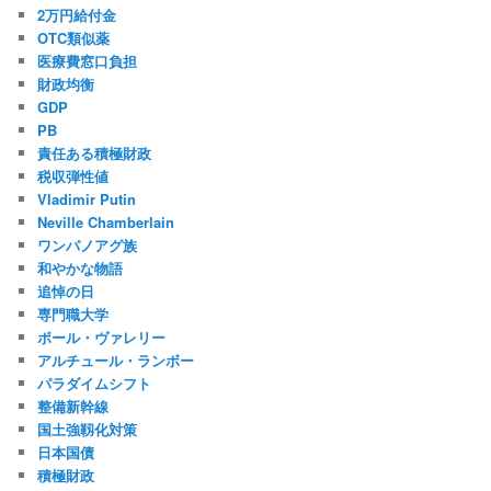
2万円給付金
OTC類似薬
医療費窓口負担
財政均衡
GDP
PB
責任ある積極財政
税収弾性値
Vladimir Putin
Neville Chamberlain
ワンパノアグ族
和やかな物語
追悼の日
専門職大学
ポール・ヴァレリー
アルチュール・ランボー
パラダイムシフト
整備新幹線
国土強靱化対策
日本国債
積極財政