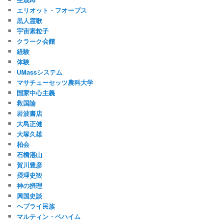
エリオット・フオーブス
黒人霊歌
宇宙素粒子
クラーク会館
経験
体験
UMassシステム
マサチューセッツ農科大学
国家中心主義
救国論
岩波書店
大島正健
大塚久雄
柏会
石橋湛山
賀川豊彦
摂理史観
神の摂理
興国史談
ヘブライ民族
マルティン・ベハイム