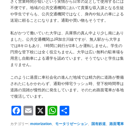
さく営業時間が短いという実情から日常の足として使用するには
不便です。地域の公共交通機関において貴重な収入源となる生徒
や学生ですらも、公共交通機関ではなく、身内や知人の車による
送迎に頼ることになります。通勤や買い物もそうです。
私がかつて働いていた大学は、兵庫県の真ん中より少し南にあり
ました。公共交通機関はJR加古川線ですが、無人駅から大学ま
では8キロもあり、1時間に鈍行が2本しか運転しません。学生の
円滑な登下校には全く役立ちません。大学は広い無料の駐車場を
用意し自動車による通学を認めています。そうでないと学生は集
まりません。
このように過度に車社会化の進んだ地域では精力的に道路が整備
されたにもかかわらず、通勤や帰宅ラッシュ時、登下校時間帯は
道路の混雑が慢性的に発生しています。そのため路面電車が各地
で復活しています。
Facebook
Email
X
WhatsApp
共
有
カテゴリー:
motorization
、
モータリゼーション
、
国有鉄道
、
路面電車