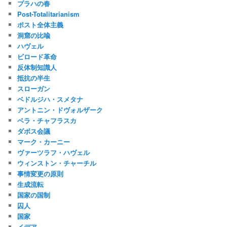
プラハの春
Post-Totalitarianism
ポスト全体主義
洞窟の比喩
ハヴェル
ビロード革命
反体制知識人
抵抗の半生
スローガン
ベドルジハ・スメタナ
アントニン・ドヴォルザーク
ベラ・チャフラスカ
ダボス会議
マーク・カーニー
ヴァーツラフ・ハヴェル
ウィンストン・チャーチル
事情変更の原則
生成流転
国家の国制
囚人
国家
イデア