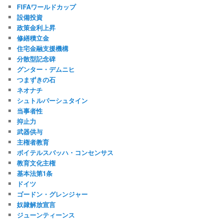
FIFAワールドカップ
設備投資
政策金利上昇
修繕積立金
住宅金融支援機構
分散型記念碑
グンター・デムニヒ
つまずきの石
ネオナチ
シュトルパーシュタイン
当事者性
抑止力
武器供与
主権者教育
ボイテルスバッハ・コンセンサス
教育文化主権
基本法第1条
ドイツ
ゴードン・グレンジャー
奴隷解放宣言
ジューンティーンス