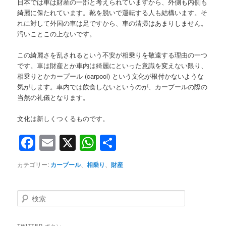
日本では車は財産の一部と考えられていますから、外側も内側も
綺麗に保たれています。靴を脱いで運転する人も結構います。そ
れに対して外国の車は足ですから、車の清掃はあまりしません。
汚いことこの上ないです。
この綺麗さを乱されるという不安が相乗りを敬遠する理由の一つ
です。車は財産とか車内は綺麗にといった意識を変えない限り、
相乗りとかカープール (carpool) という文化が根付かないような
気がします。車内では飲食しないというのが、カープールの際の
当然の礼儀となります。
文化は新しくつくるものです。
Facebook
Email
X
WhatsApp
共
有
カテゴリー:
カープール
、
相乗り
、
財産
検
索