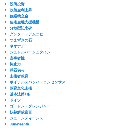
設備投資
政策金利上昇
修繕積立金
住宅金融支援機構
分散型記念碑
グンター・デムニヒ
つまずきの石
ネオナチ
シュトルパーシュタイン
当事者性
抑止力
武器供与
主権者教育
ボイテルスバッハ・コンセンサス
教育文化主権
基本法第1条
ドイツ
ゴードン・グレンジャー
奴隷解放宣言
ジューンティーンス
Juneteenth