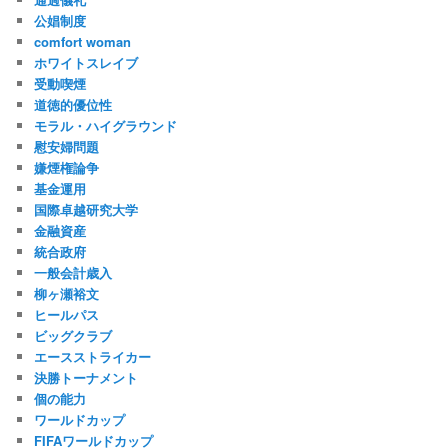
公娼制度
comfort woman
ホワイトスレイブ
受動喫煙
道徳的優位性
モラル・ハイグラウンド
慰安婦問題
嫌煙権論争
基金運用
国際卓越研究大学
金融資産
統合政府
一般会計歳入
柳ヶ瀬裕文
ヒールパス
ビッグクラブ
エースストライカー
決勝トーナメント
個の能力
ワールドカップ
FIFAワールドカップ