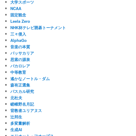
大学スポーツ
NCAA
固定観念
Leela Zero
NHK杯テレビ囲碁トーナメント
三々侵入
AlphaGo
音楽の本質
パッサカリア
思索の源泉
バカロレア
中等教育
遙かなノートル・ダム
森有正選集
パスカル研究
北杜夫
嵯峨野名月記
背教者ユリアヌス
辻邦生
多変量解析
生成AI
エリオット・フオーブス