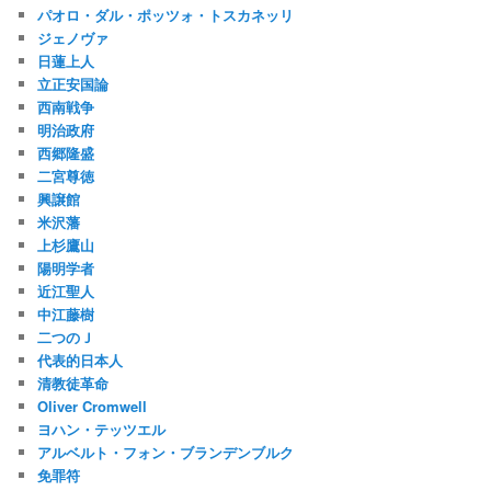
パオロ・ダル・ポッツォ・トスカネッリ
ジェノヴァ
日蓮上人
立正安国論
西南戦争
明治政府
西郷隆盛
二宮尊徳
興譲館
米沢藩
上杉鷹山
陽明学者
近江聖人
中江藤樹
二つのＪ
代表的日本人
清教徒革命
Oliver Cromwell
ヨハン・テッツエル
アルベルト・フォン・ブランデンブルク
免罪符