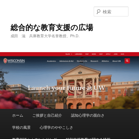
メ
サ
イ
ブ
検
ン
コ
索
コ
ン
総合的な教育支援の広場
ン
テ
成田 滋 兵庫教育大学名誉教授、Ph.D.
テ
ン
ン
ツ
ツ
へ
へ
移
移
動
動
メ
ホーム
ご挨拶と自己紹介
認知心理学の面白さ
イ
ン
学校の風景
心理学のややこしさ
メ
ニ