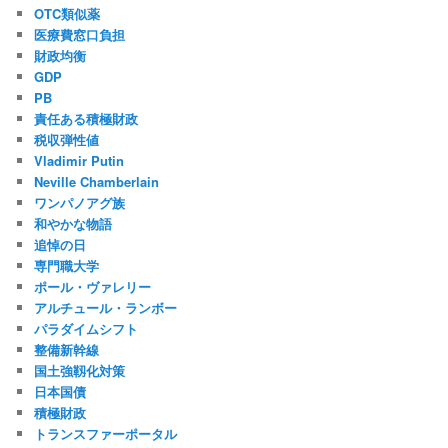
OTC類似薬
医療費窓口負担
財政均衡
GDP
PB
責任ある積極財政
税収弾性値
Vladimir Putin
Neville Chamberlain
ワンパノアグ族
和やかな物語
追悼の日
専門職大学
ポール・ヴァレリー
アルチュール・ランボー
パラダイムシフト
整備新幹線
国土強靱化対策
日本国債
積極財政
トランスファーポータル