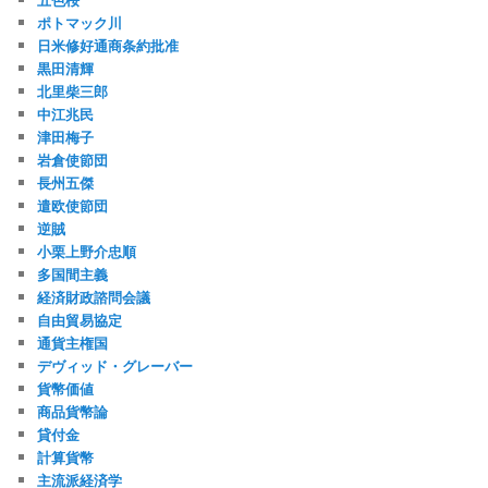
ポトマック川
日米修好通商条約批准
黒田清輝
北里柴三郎
中江兆民
津田梅子
岩倉使節団
長州五傑
遣欧使節団
逆賊
小栗上野介忠順
多国間主義
経済財政諮問会議
自由貿易協定
通貨主権国
デヴィッド・グレーバー
貨幣価値
商品貨幣論
貸付金
計算貨幣
主流派経済学