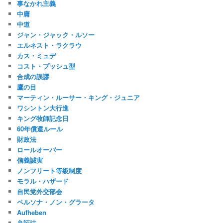
事なかれ主義
中庸
中道
ジャン・ジャック・ルソー
エルネスト・ラクラウ
カス・ミュデ
コスト・プッシュ型
合成の誤謬
鷹の目
マーティン・ルーサー・キング・ジュニア
ワシントン大行進
キング牧師記念日
60年償還ルール
財政法
ロールオーバー
信義誠実
ノンフリート等級制度
モラル・ハザード
自民党外交部会
ペルソナ・ノン・グラータ
Aufheben
弁証法