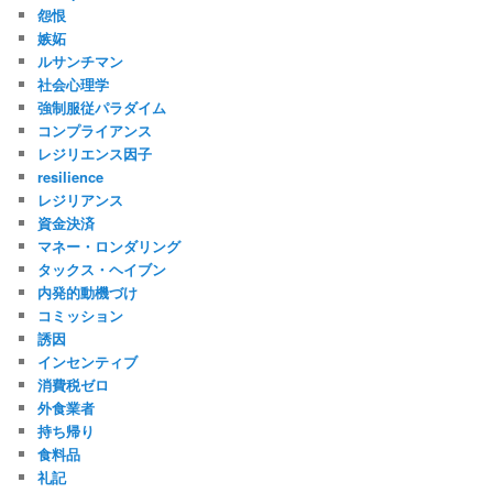
怨恨
嫉妬
ルサンチマン
社会心理学
強制服従パラダイム
コンプライアンス
レジリエンス因子
resilience
レジリアンス
資金決済
マネー・ロンダリング
タックス・ヘイブン
内発的動機づけ
コミッション
誘因
インセンティブ
消費税ゼロ
外食業者
持ち帰り
食料品
礼記