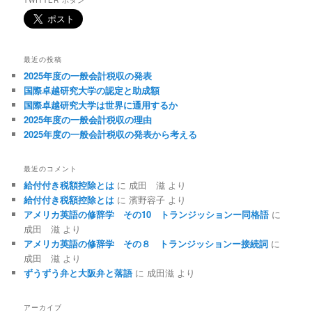
TWITTER ボタン
最近の投稿
2025年度の一般会計税収の発表
国際卓越研究大学の認定と助成額
国際卓越研究大学は世界に通用するか
2025年度の一般会計税収の理由
2025年度の一般会計税収の発表から考える
最近のコメント
給付付き税額控除とは
に
成田 滋
より
給付付き税額控除とは
に
濱野容子
より
アメリカ英語の修辞学 その10 トランジッションー同格語
に
成田 滋
より
アメリカ英語の修辞学 その８ トランジッションー接続詞
に
成田 滋
より
ずうずう弁と大阪弁と落語
に
成田滋
より
アーカイブ