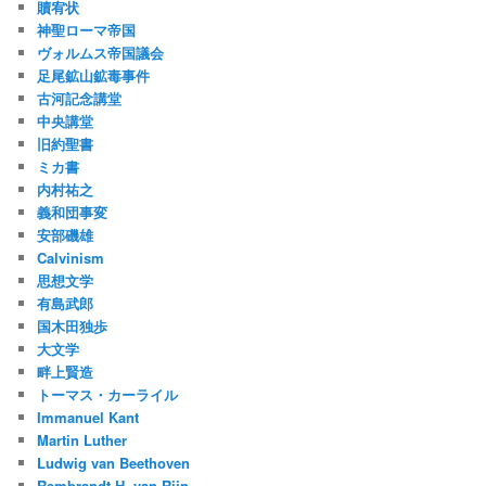
贖宥状
神聖ローマ帝国
ヴォルムス帝国議会
足尾鉱山鉱毒事件
古河記念講堂
中央講堂
旧約聖書
ミカ書
内村祐之
義和団事変
安部磯雄
Calvinism
思想文学
有島武郎
国木田独歩
大文学
畔上賢造
トーマス・カーライル
Immanuel Kant
Martin Luther
Ludwig van Beethoven
Rembrandt H. van Rijn