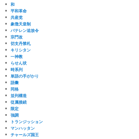
和
平和革命
共産党
象徴天皇制
バテレン追放令
宗門改
切支丹禁札
キリシタン
一神教
らせん状
時系列
単語の手がかり
語彙
同格
並列構造
従属接続
限定
強調
トランジッション
マンハッタン
チャールズ国王