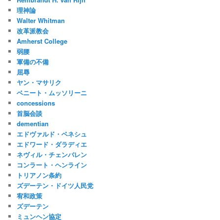
理神論
Walter Whitman
改革派教会
Amherst College
弱腰
軍備の不備
屈辱
ヤン・マサリク
ベニート・ムッソリーニ
concessions
首脳会談
dementian
エドヴァルド・ベネシュ
エドワード・ダラディエ
ネヴィル・チェンバレン
コンラート・ヘンライン
トリアノン条約
ズデーテン・ドイツ人民党
宥和政策
ズデーテン
ミュンヘン協定