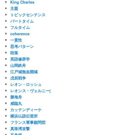
King Charles
主題
トピックセンテンス
パートタイム
フルタイム
coherence
一貫性
思考パターン
段落
英語修辞学
山岡鉄舟
江戸城無血開城
戊辰戦争
レオン・ロッシュ
レオンス・ヴェルニー(
勝海舟
咸臨丸
カッテンディーケ
横浜仏語伝習所
フランス軍事顧問団
真珠湾攻撃
五色桜