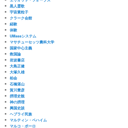
黒人霊歌
宇宙素粒子
クラーク会館
経験
体験
UMassシステム
マサチューセッツ農科大学
国家中心主義
救国論
岩波書店
大島正健
大塚久雄
柏会
石橋湛山
賀川豊彦
摂理史観
神の摂理
興国史談
ヘブライ民族
マルティン・ベハイム
マルコ・ポーロ