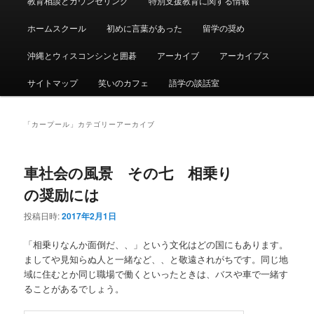
教育相談とカウンセリング
特別支援教育に関する情報
ュ
ー
ホームスクール
初めに言葉があった
留学の奨め
沖縄とウィスコンシンと囲碁
アーカイブ
アーカイブス
サイトマップ
笑いのカフェ
語学の談話室
「
カープール
」カテゴリーアーカイブ
車社会の風景 その七 相乗り
の奨励には
投稿日時:
2017年2月1日
「相乗りなんか面倒だ、、」という文化はどの国にもあります。
ましてや見知らぬ人と一緒など、、と敬遠されがちです。同じ地
域に住むとか同じ職場で働くといったときは、バスや車で一緒す
ることがあるでしょう。