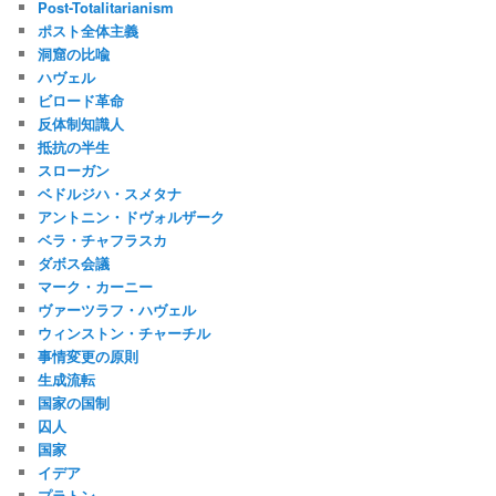
Post-Totalitarianism
ポスト全体主義
洞窟の比喩
ハヴェル
ビロード革命
反体制知識人
抵抗の半生
スローガン
ベドルジハ・スメタナ
アントニン・ドヴォルザーク
ベラ・チャフラスカ
ダボス会議
マーク・カーニー
ヴァーツラフ・ハヴェル
ウィンストン・チャーチル
事情変更の原則
生成流転
国家の国制
囚人
国家
イデア
プラトン