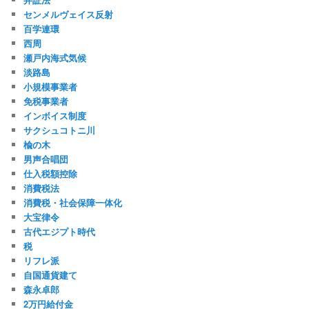
センメルヴェイス反射
百学連環
西周
瀬戸内海式気候
淡路島
小規模事業者
免税事業者
インボイス制度
サクシュコトニ川
楡の木
男声合唱団
仕入税額控除
消費税法
消費税・社会保障一体化
大宝律令
古代エジプト時代
税
リフレ派
自国通貨建て
森永卓郎
2万円給付金