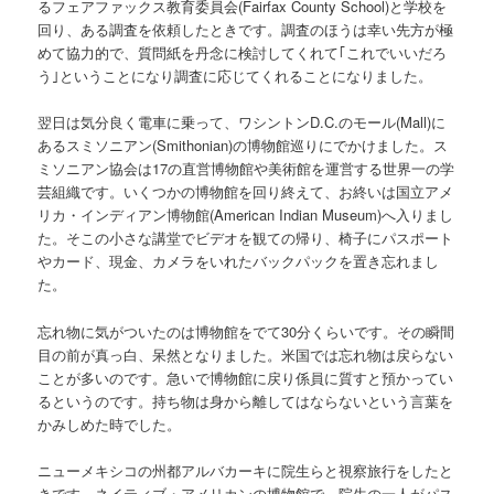
るフェアファックス教育委員会(Fairfax County School)と学校を
回り、ある調査を依頼したときです。調査のほうは幸い先方が極
めて協力的で、質問紙を丹念に検討してくれて｢これでいいだろ
う｣ということになり調査に応じてくれることになりました。
翌日は気分良く電車に乗って、ワシントンD.C.のモール(Mall)に
あるスミソニアン(Smithonian)の博物館巡りにでかけました。ス
ミソニアン協会は17の直営博物館や美術館を運営する世界一の学
芸組織です。いくつかの博物館を回り終えて、お終いは国立アメ
リカ・インディアン博物館(American Indian Museum)へ入りまし
た。そこの小さな講堂でビデオを観ての帰り、椅子にパスポート
やカード、現金、カメラをいれたバックパックを置き忘れまし
た。
忘れ物に気がついたのは博物館をでて30分くらいです。その瞬間
目の前が真っ白、呆然となりました。米国では忘れ物は戻らない
ことが多いのです。急いで博物館に戻り係員に質すと預かってい
るというのです。持ち物は身から離してはならないという言葉を
かみしめた時でした。
ニューメキシコの州都アルバカーキに院生らと視察旅行をしたと
きです。ネイティブ・アメリカンの博物館で、院生の一人がパス