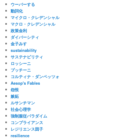
ウーバーする
動詞化
マイクロ・クレデンシャル
マクロ・クレデンシャル
政策金利
ダイバーシティ
金子みすゞ
sustainability
サステナビリティ
ロッシーニ
プッチーニ
コルティナ・ダンペッツォ
Aesop's Fables
怨恨
嫉妬
ルサンチマン
社会心理学
強制服従パラダイム
コンプライアンス
レジリエンス因子
resilience