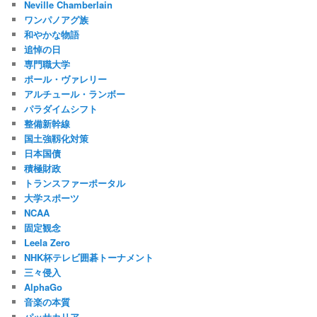
Neville Chamberlain
ワンパノアグ族
和やかな物語
追悼の日
専門職大学
ポール・ヴァレリー
アルチュール・ランボー
パラダイムシフト
整備新幹線
国土強靱化対策
日本国債
積極財政
トランスファーポータル
大学スポーツ
NCAA
固定観念
Leela Zero
NHK杯テレビ囲碁トーナメント
三々侵入
AlphaGo
音楽の本質
パッサカリア