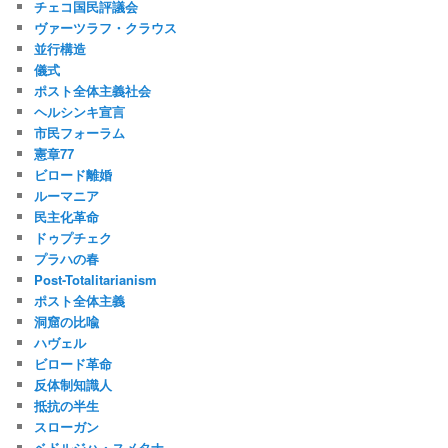
チェコ国民評議会
ヴァーツラフ・クラウス
並行構造
儀式
ポスト全体主義社会
ヘルシンキ宣言
市民フォーラム
憲章77
ビロード離婚
ルーマニア
民主化革命
ドゥプチェク
プラハの春
Post-Totalitarianism
ポスト全体主義
洞窟の比喩
ハヴェル
ビロード革命
反体制知識人
抵抗の半生
スローガン
ベドルジハ・スメタナ