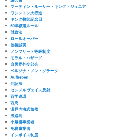
マーティン・ルーサー・キング・ジュニア
ワシントン大行進
キング牧師記念日
60年償還ルール
財政法
ロールオーバー
信義誠実
ノンフリート等級制度
モラル・ハザード
自民党外交部会
ペルソナ・ノン・グラータ
Aufheben
弁証法
センメルヴェイス反射
百学連環
西周
瀬戸内海式気候
淡路島
小規模事業者
免税事業者
インボイス制度