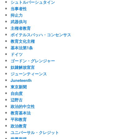
シュトルパーシュタイン
当事者性
抑止力
武器供与
主権者教育
ボイテルスバッハ・コンセンサス
教育文化主権
基本法第1条
ドイツ
ゴードン・グレンジャー
奴隷解放宣言
ジューンティーンス
Juneteenth
東京新聞
自由度
辺野古
政治的中立性
教育基本法
平和教育
政治教育
ユニバーサル・クレジット
世帯所得