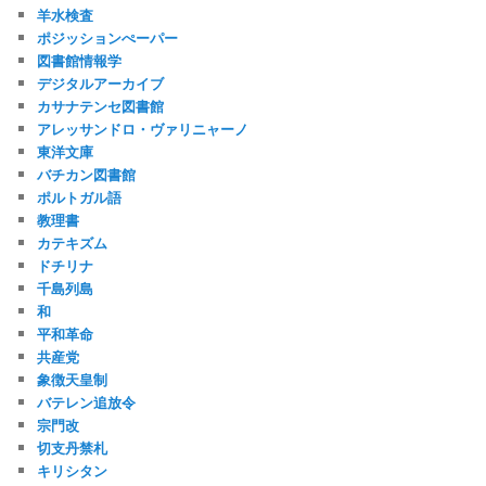
羊水検査
ポジッションぺーパー
図書館情報学
デジタルアーカイブ
カサナテンセ図書館
アレッサンドロ・ヴァリニャーノ
東洋文庫
バチカン図書館
ポルトガル語
教理書
カテキズム
ドチリナ
千島列島
和
平和革命
共産党
象徴天皇制
バテレン追放令
宗門改
切支丹禁札
キリシタン