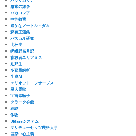
思索の源泉
バカロレア
中等教育
遙かなノートル・ダム
森有正選集
パスカル研究
北杜夫
嵯峨野名月記
背教者ユリアヌス
辻邦生
多変量解析
生成AI
エリオット・フオーブス
黒人霊歌
宇宙素粒子
クラーク会館
経験
体験
UMassシステム
マサチューセッツ農科大学
国家中心主義