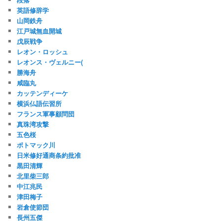
英語修辞学
山岡鉄舟
江戸城無血開城
戊辰戦争
レオン・ロッシュ
レオンス・ヴェルニー(
勝海舟
咸臨丸
カッテンディーケ
横浜仏語伝習所
フランス軍事顧問団
真珠湾攻撃
五色桜
ポトマック川
日米修好通商条約批准
黒田清輝
北里柴三郎
中江兆民
津田梅子
岩倉使節団
長州五傑