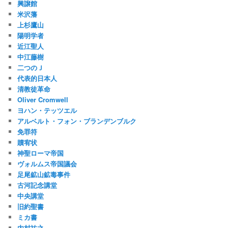
興譲館
米沢藩
上杉鷹山
陽明学者
近江聖人
中江藤樹
二つのＪ
代表的日本人
清教徒革命
Oliver Cromwell
ヨハン・テッツエル
アルベルト・フォン・ブランデンブルク
免罪符
贖宥状
神聖ローマ帝国
ヴォルムス帝国議会
足尾鉱山鉱毒事件
古河記念講堂
中央講堂
旧約聖書
ミカ書
内村祐之