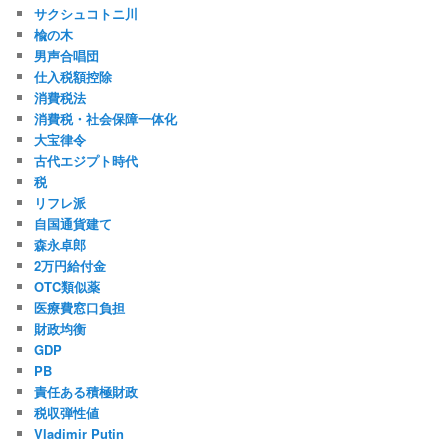
サクシュコトニ川
楡の木
男声合唱団
仕入税額控除
消費税法
消費税・社会保障一体化
大宝律令
古代エジプト時代
税
リフレ派
自国通貨建て
森永卓郎
2万円給付金
OTC類似薬
医療費窓口負担
財政均衡
GDP
PB
責任ある積極財政
税収弾性値
Vladimir Putin