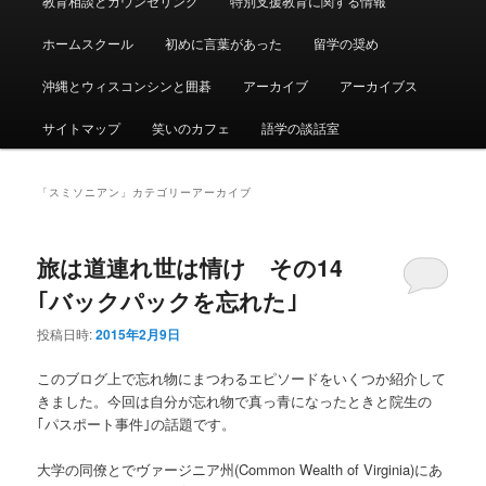
教育相談とカウンセリング
特別支援教育に関する情報
ュ
ー
ホームスクール
初めに言葉があった
留学の奨め
沖縄とウィスコンシンと囲碁
アーカイブ
アーカイブス
サイトマップ
笑いのカフェ
語学の談話室
「
スミソニアン
」カテゴリーアーカイブ
旅は道連れ世は情け その14
｢バックパックを忘れた｣
投稿日時:
2015年2月9日
このブログ上で忘れ物にまつわるエピソードをいくつか紹介して
きました。今回は自分が忘れ物で真っ青になったときと院生の
｢パスポート事件｣の話題です。
大学の同僚とでヴァージニア州(Common Wealth of Virginia)にあ