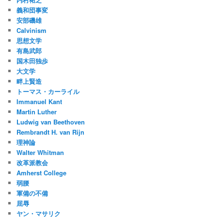
義和団事変
安部磯雄
Calvinism
思想文学
有島武郎
国木田独歩
大文学
畔上賢造
トーマス・カーライル
Immanuel Kant
Martin Luther
Ludwig van Beethoven
Rembrandt H. van Rijn
理神論
Walter Whitman
改革派教会
Amherst College
弱腰
軍備の不備
屈辱
ヤン・マサリク