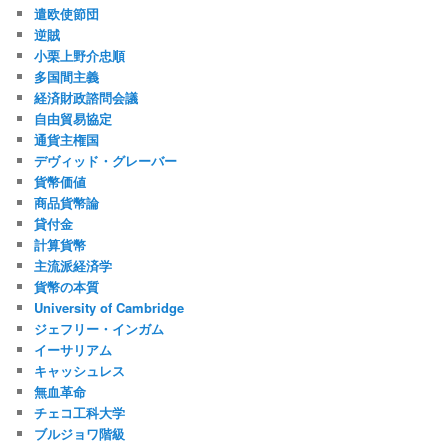
遣欧使節団
逆賊
小栗上野介忠順
多国間主義
経済財政諮問会議
自由貿易協定
通貨主権国
デヴィッド・グレーバー
貨幣価値
商品貨幣論
貸付金
計算貨幣
主流派経済学
貨幣の本質
University of Cambridge
ジェフリー・インガム
イーサリアム
キャッシュレス
無血革命
チェコ工科大学
ブルジョワ階級