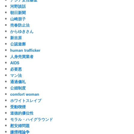
河野談話
朝日新聞
山崎朋子
売春防止法
からゆきさん
新吉原
公認遊廓
human trafficker
人身売買業者
AIDS
必要悪
マン法
通過儀礼
公娼制度
comfort woman
ホワイトスレイブ
受動喫煙
道徳的優位性
モラル・ハイグラウンド
慰安婦問題
嫌煙権論争