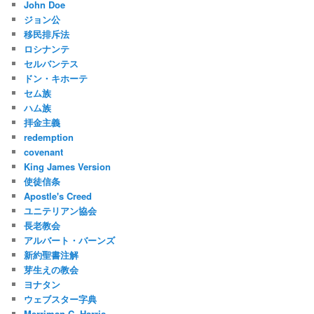
John Doe
ジョン公
移民排斥法
ロシナンテ
セルバンテス
ドン・キホーテ
セム族
ハム族
拝金主義
redemption
covenant
King James Version
使徒信条
Apostle's Creed
ユニテリアン協会
長老教会
アルバート・バーンズ
新約聖書注解
芽生えの教会
ヨナタン
ウェブスター字典
Merriman C. Harris