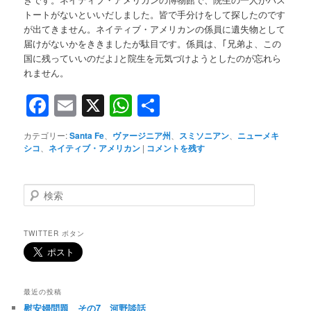
トートがないといいだしました。皆で手分けをして探したのです
が出てきません。ネイティブ・アメリカンの係員に遺失物として
届けがないかをききましたが駄目です。係員は、｢兄弟よ、この
国に残っていいのだよ｣と院生を元気づけようとしたのが忘れら
れません。
Facebook
Email
X
WhatsApp
共
有
カテゴリー:
Santa Fe
、
ヴァージニア州
、
スミソニアン
、
ニューメキ
シコ
、
ネイティブ・アメリカン
|
コメントを残す
検
索
TWITTER ボタン
最近の投稿
慰安婦問題 その7 河野談話