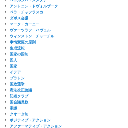
アントニン・ドヴォルザーク
ベラ・チャフラスカ
ダボス会議
マーク・カーニー
ヴァーツラフ・ハヴェル
ウィンストン・チャーチル
事情変更の原則
生成流転
国家の国制
囚人
国家
イデア
プラトン
国政選挙
憲法改正論議
記者クラブ
国会議員数
常識
クオータ制
ポジティブ・アクション
アファーマティブ・アクション