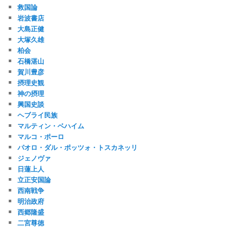
救国論
岩波書店
大島正健
大塚久雄
柏会
石橋湛山
賀川豊彦
摂理史観
神の摂理
興国史談
ヘブライ民族
マルティン・ベハイム
マルコ・ポーロ
パオロ・ダル・ポッツォ・トスカネッリ
ジェノヴァ
日蓮上人
立正安国論
西南戦争
明治政府
西郷隆盛
二宮尊徳