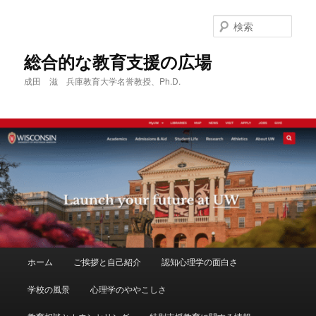
メ
サ
イ
ブ
検
ン
コ
索
コ
ン
総合的な教育支援の広場
ン
テ
成田 滋 兵庫教育大学名誉教授、Ph.D.
テ
ン
ン
ツ
ツ
へ
へ
移
移
動
動
メ
ホーム
ご挨拶と自己紹介
認知心理学の面白さ
イ
ン
学校の風景
心理学のややこしさ
メ
ニ