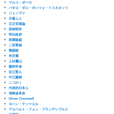
マルコ・ポーロ
パオロ・ダル・ポッツォ・トスカネッリ
ジェノヴァ
日蓮上人
立正安国論
西南戦争
明治政府
西郷隆盛
二宮尊徳
興譲館
米沢藩
上杉鷹山
陽明学者
近江聖人
中江藤樹
二つのＪ
代表的日本人
清教徒革命
Oliver Cromwell
ヨハン・テッツエル
アルベルト・フォン・ブランデンブルク