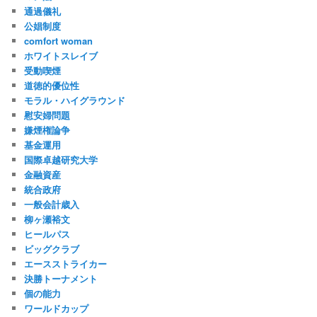
通過儀礼
公娼制度
comfort woman
ホワイトスレイブ
受動喫煙
道徳的優位性
モラル・ハイグラウンド
慰安婦問題
嫌煙権論争
基金運用
国際卓越研究大学
金融資産
統合政府
一般会計歳入
柳ヶ瀬裕文
ヒールパス
ビッグクラブ
エースストライカー
決勝トーナメント
個の能力
ワールドカップ