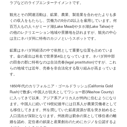
ラブなどのライブエンターテイメントです。
観光とその関連活動は、鉱業、農業、製造業を合わせたよりも多
くの収入をもたらし、労働力の5分の2以上を雇用しています。何
百万人もの人々がミード湖(Lake Mead)やタホ湖(Lake Tahoe)そ
の他のレクリエーション地域や景勝地を訪れますが、観光の中心
は主にネバダ州に特有のカジノというスポットです。
鉱業はネバダ州経済の中で依然として重要な位置を占めていま
す。金の産出は有名で世界第4位となっています。ネバダ州中部
の田舎の郡に特有なのは合法売春(legal prostitution)ですが、これ
らの地域では近年、売春を非合法化する取り組みが高まっていま
す。
1850年代のカリフォルニア・ゴールドラッシュ(California Gold
Rush)で数多い中国人が抗夫としてワショー郡(Washoe County)
に入ってきて以来、アジア系アメリカ人が州内に住むようになり
ます。中国人に続いて19世紀後半には日系人が農業労働者として
も移住してきます。州を潤していた鉱産資源が底を突き始めると
人口流出が深刻となります。州政府は窮余の策として移住者の離
婚を認め、定住者の娯楽と産業創出のためにカジノを公認するよ