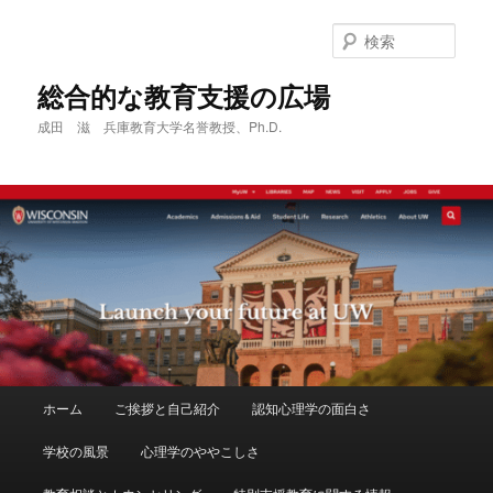
メ
サ
イ
ブ
検
ン
コ
索
コ
ン
総合的な教育支援の広場
ン
テ
成田 滋 兵庫教育大学名誉教授、Ph.D.
テ
ン
ン
ツ
ツ
へ
へ
移
移
動
動
メ
ホーム
ご挨拶と自己紹介
認知心理学の面白さ
イ
ン
学校の風景
心理学のややこしさ
メ
ニ