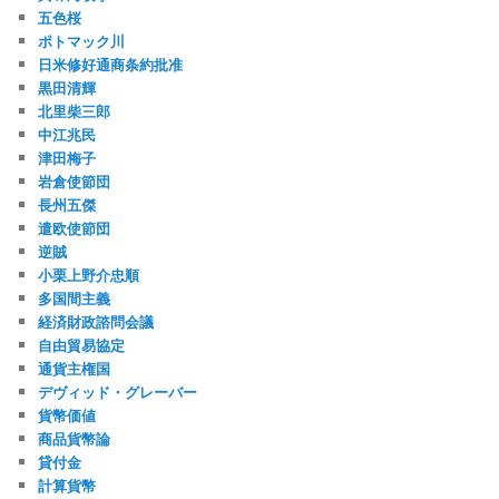
五色桜
ポトマック川
日米修好通商条約批准
黒田清輝
北里柴三郎
中江兆民
津田梅子
岩倉使節団
長州五傑
遣欧使節団
逆賊
小栗上野介忠順
多国間主義
経済財政諮問会議
自由貿易協定
通貨主権国
デヴィッド・グレーバー
貨幣価値
商品貨幣論
貸付金
計算貨幣