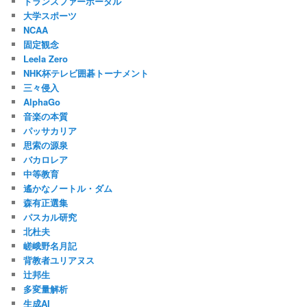
トランスファーポータル
大学スポーツ
NCAA
固定観念
Leela Zero
NHK杯テレビ囲碁トーナメント
三々侵入
AlphaGo
音楽の本質
パッサカリア
思索の源泉
バカロレア
中等教育
遙かなノートル・ダム
森有正選集
パスカル研究
北杜夫
嵯峨野名月記
背教者ユリアヌス
辻邦生
多変量解析
生成AI