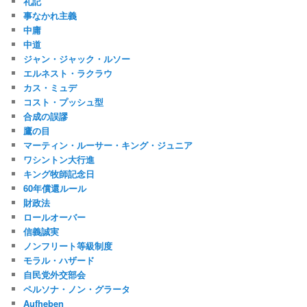
礼記
事なかれ主義
中庸
中道
ジャン・ジャック・ルソー
エルネスト・ラクラウ
カス・ミュデ
コスト・プッシュ型
合成の誤謬
鷹の目
マーティン・ルーサー・キング・ジュニア
ワシントン大行進
キング牧師記念日
60年償還ルール
財政法
ロールオーバー
信義誠実
ノンフリート等級制度
モラル・ハザード
自民党外交部会
ペルソナ・ノン・グラータ
Aufheben