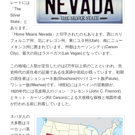
レートには
「The
Silver
State」と
あります。
「Home Means Nevada」と印字されたのもあります。西にカリ
フォルニア州、北にオレゴン州、東にユタ州(Utah)、南にニュー
メキシコ州に囲まれています。州都はカーソンシティ(Carson
City)。最大の街はラスベガス(Las Vegas)となっています。
この地域に人類が定住したのは2万年以上前のことといわれ、先
史時代の居住者の証拠である住居跡や岩絵が残っています。初期
の居住者はショショーネ族(Shoshone)やパイユート族(Paiute)、
ワショー族(Washoe)です。18世紀にはスペインの宣教師が、
1820年代には毛皮商人のジョン・フレモント(John C. Fremont)
とキット・カーソン(Kit Carson)による大規模な探検と地図作成
が行われる前に到着していました。
ネバダ人の
大多数はヨ
ーロッパ系