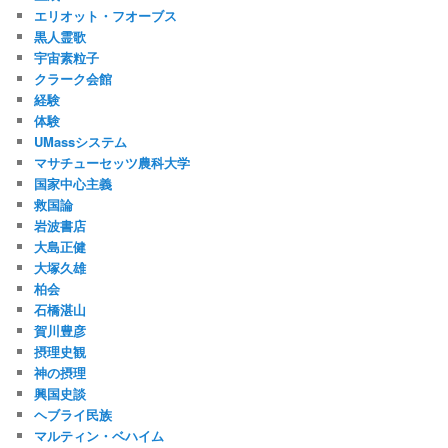
エリオット・フオーブス
黒人霊歌
宇宙素粒子
クラーク会館
経験
体験
UMassシステム
マサチューセッツ農科大学
国家中心主義
救国論
岩波書店
大島正健
大塚久雄
柏会
石橋湛山
賀川豊彦
摂理史観
神の摂理
興国史談
ヘブライ民族
マルティン・ベハイム