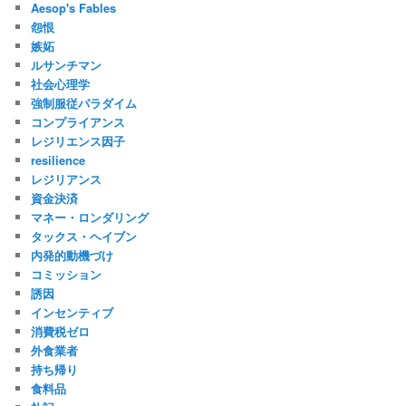
Aesop's Fables
怨恨
嫉妬
ルサンチマン
社会心理学
強制服従パラダイム
コンプライアンス
レジリエンス因子
resilience
レジリアンス
資金決済
マネー・ロンダリング
タックス・ヘイブン
内発的動機づけ
コミッション
誘因
インセンティブ
消費税ゼロ
外食業者
持ち帰り
食料品