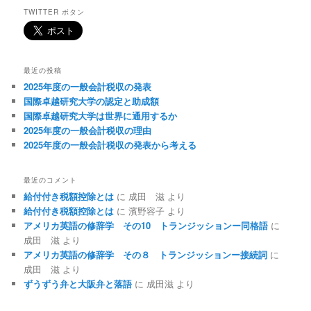
TWITTER ボタン
最近の投稿
2025年度の一般会計税収の発表
国際卓越研究大学の認定と助成額
国際卓越研究大学は世界に通用するか
2025年度の一般会計税収の理由
2025年度の一般会計税収の発表から考える
最近のコメント
給付付き税額控除とは
に
成田 滋
より
給付付き税額控除とは
に
濱野容子
より
アメリカ英語の修辞学 その10 トランジッションー同格語
に
成田 滋
より
アメリカ英語の修辞学 その８ トランジッションー接続詞
に
成田 滋
より
ずうずう弁と大阪弁と落語
に
成田滋
より