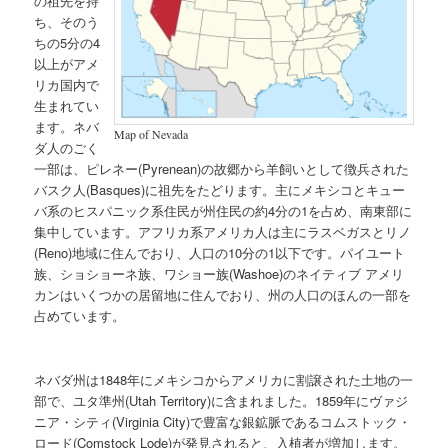
の祖先を持
ち、そのう
ちの5分の4
以上がアメ
リカ国内で
生まれてい
ます。ネバ
Map of Nevada
ダ人のごく
一部は、ピレネー(Pyrenean)の故郷から羊飼いとして徴兵された
バスク人(Basques)に祖先をたどります。主にメキシコとキュー
バ系のヒスパニック系住民が州住民の約4分の1を占め、南東部に
集中しています。アフリカ系アメリカ人は主にラスベガスとリノ
(Reno)地域に住んでおり、人口の10分の1以下です。パイユート
族、ショショーネ族、ワショー族(Washoe)のネイティブ アメリ
カンはいくつかの居留地に住んでおり、州の人口のほんの一部を
占めています。
ネバダ州は1848年にメキシコからアメリカに割譲された土地の一
部で、ユタ準州(Utah Territory)に含まれました。1859年にヴァジ
ニア・シティ(Virginia City)で豊富な銀鉱脈であるコムストック・
ロード(Comstock Lode)が発見されると、入植者が増加します。