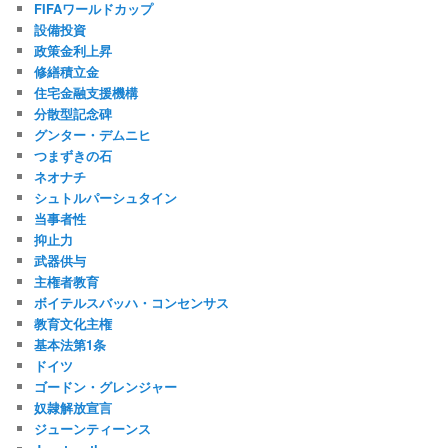
FIFAワールドカップ
設備投資
政策金利上昇
修繕積立金
住宅金融支援機構
分散型記念碑
グンター・デムニヒ
つまずきの石
ネオナチ
シュトルパーシュタイン
当事者性
抑止力
武器供与
主権者教育
ボイテルスバッハ・コンセンサス
教育文化主権
基本法第1条
ドイツ
ゴードン・グレンジャー
奴隷解放宣言
ジューンティーンス