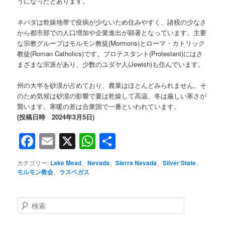
うになったとあります。
ネバダは乾燥地帯で疫病が少ないため住みやすく、諸税の少なさ
から都市部での人口増加や企業進出が顕著となっています。主要
な宗教グループはモルモン教徒(Mormons)とローマ・カトリック
教徒(Roman Catholics)です。プロテスタント(Protestant)にはさ
まざまな宗派があり、少数のユダヤ人(Jewish)も住んでいます。
州の大半を砂漠が占めており、農業はほとんどみられません。そ
のため気候は砂漠の影響で夏は乾燥して高温、冬は厳しい寒さが
襲います。寒暖の差は合衆国で一番といわれています。
(投稿日時 2024年3月5日)
Facebook
Email
X
WhatsApp
共
有
カテゴリー:
Lake Mead
、
Nevada
、
Sierra Nevada
、
Silver State
、
モルモン教会
、
ラスベガス
検
索