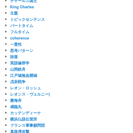
チャールズ国王
King Charles
主題
トピックセンテンス
パートタイム
フルタイム
coherence
一貫性
思考パターン
段落
英語修辞学
山岡鉄舟
江戸城無血開城
戊辰戦争
レオン・ロッシュ
レオンス・ヴェルニー(
勝海舟
咸臨丸
カッテンディーケ
横浜仏語伝習所
フランス軍事顧問団
真珠湾攻撃