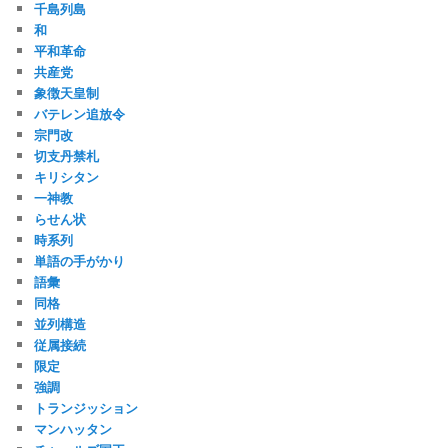
千島列島
和
平和革命
共産党
象徴天皇制
バテレン追放令
宗門改
切支丹禁札
キリシタン
一神教
らせん状
時系列
単語の手がかり
語彙
同格
並列構造
従属接続
限定
強調
トランジッション
マンハッタン