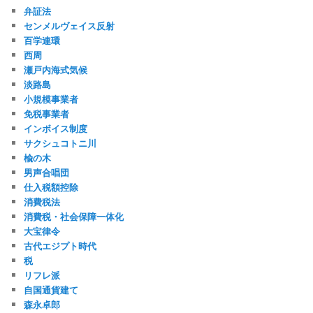
弁証法
センメルヴェイス反射
百学連環
西周
瀬戸内海式気候
淡路島
小規模事業者
免税事業者
インボイス制度
サクシュコトニ川
楡の木
男声合唱団
仕入税額控除
消費税法
消費税・社会保障一体化
大宝律令
古代エジプト時代
税
リフレ派
自国通貨建て
森永卓郎