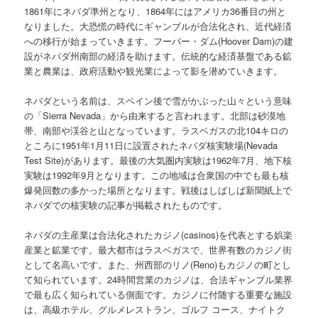
1861年にネバダ準州となり、1864年にはアメリカ36番目の州と
なりました。大恐慌の時代にギャンブルが合法化され、近代経済
への移行が始まっていきます。フーバー・ダム(Hoover Dam)の建
設がネバダ州南部の経済を助けます。伝統的な経済基盤である鉱
業と農業は、政府活動や観光業によって影を潜めていきます。
ネバダという名前は、スペイン後で雪がかぶった山々という意味
の「Sierra Nevada」から由来すると言われます。北部は砂漠地
帯、南部や渓谷と山となっています。ラスベガスの北104キロの
ところに1951年1月11日に設置されたネバダ核実験場(Nevada
Test Site)があります。最後の大気圏内実験は1962年7月、地下核
実験は1992年9月となります。この地域は合衆国の中でも最も核
爆発回数の多かった場所となります。戦後はしばしば新聞紙上で
ネバダでの核実験の記事が掲載されたものです。
ネバダの主産業は合法化されたカジノ(casinos)を代表とする娯楽
産業と鉱業です。最大都市はラスベガスで、世界有数のカジノ街
として名高いです。また、州西部のリノ(Reno)もカジノの町とし
て知られています。24時間営業のカジノは、合法ギャンブル業界
で最も広く知られている側面です。カジノに付随する重要な施設
は、高級ホテル、グルメレストラン、ゴルフ コース、ナイトク