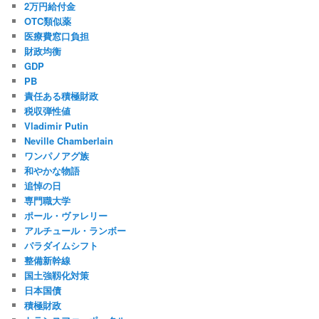
2万円給付金
OTC類似薬
医療費窓口負担
財政均衡
GDP
PB
責任ある積極財政
税収弾性値
Vladimir Putin
Neville Chamberlain
ワンパノアグ族
和やかな物語
追悼の日
専門職大学
ポール・ヴァレリー
アルチュール・ランボー
パラダイムシフト
整備新幹線
国土強靱化対策
日本国債
積極財政