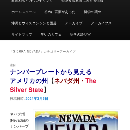
教育相談とカウンセリング
特別支援教育に関する情報
ュ
ー
ホームスクール
初めに言葉があった
留学の奨め
沖縄とウィスコンシンと囲碁
アーカイブ
アーカイブス
サイトマップ
笑いのカフェ
語学の談話室
「
SIERRA NEVADA
」カテゴリーアーカイブ
注目
ナンバープレートから見える
アメリカの州
【
ネバダ州・
The
Silver State
】
投稿日時:
2024年3月5日
ネバダ州
(Nevada)の
ナンバープ