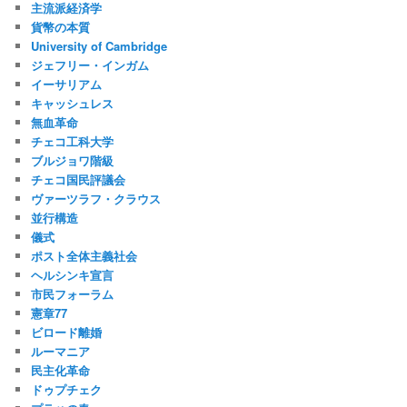
主流派経済学
貨幣の本質
University of Cambridge
ジェフリー・インガム
イーサリアム
キャッシュレス
無血革命
チェコ工科大学
ブルジョワ階級
チェコ国民評議会
ヴァーツラフ・クラウス
並行構造
儀式
ポスト全体主義社会
ヘルシンキ宣言
市民フォーラム
憲章77
ビロード離婚
ルーマニア
民主化革命
ドゥプチェク