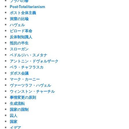
プラハの春
Post-Totalitarianism
ポスト全体主義
洞窟の比喩
ハヴェル
ビロード革命
反体制知識人
抵抗の半生
スローガン
ベドルジハ・スメタナ
アントニン・ドヴォルザーク
ベラ・チャフラスカ
ダボス会議
マーク・カーニー
ヴァーツラフ・ハヴェル
ウィンストン・チャーチル
事情変更の原則
生成流転
国家の国制
囚人
国家
イデア