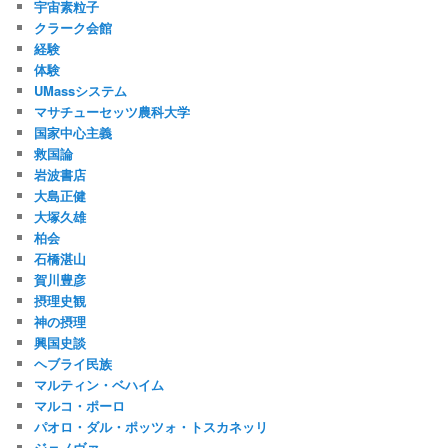
宇宙素粒子
クラーク会館
経験
体験
UMassシステム
マサチューセッツ農科大学
国家中心主義
救国論
岩波書店
大島正健
大塚久雄
柏会
石橋湛山
賀川豊彦
摂理史観
神の摂理
興国史談
ヘブライ民族
マルティン・ベハイム
マルコ・ポーロ
パオロ・ダル・ポッツォ・トスカネッリ
ジェノヴァ