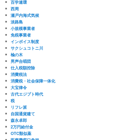
百学連環
西周
瀬戸内海式気候
淡路島
小規模事業者
免税事業者
インボイス制度
サクシュコトニ川
楡の木
男声合唱団
仕入税額控除
消費税法
消費税・社会保障一体化
大宝律令
古代エジプト時代
税
リフレ派
自国通貨建て
森永卓郎
2万円給付金
OTC類似薬
医療費窓口負担