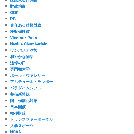
財政均衡
GDP
PB
責任ある積極財政
税収弾性値
Vladimir Putin
Neville Chamberlain
ワンパノアグ族
和やかな物語
追悼の日
専門職大学
ポール・ヴァレリー
アルチュール・ランボー
パラダイムシフト
整備新幹線
国土強靱化対策
日本国債
積極財政
トランスファーポータル
大学スポーツ
NCAA