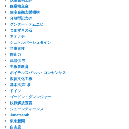
修繕積立金
住宅金融支援機構
分散型記念碑
グンター・デムニヒ
つまずきの石
ネオナチ
シュトルパーシュタイン
当事者性
抑止力
武器供与
主権者教育
ボイテルスバッハ・コンセンサス
教育文化主権
基本法第1条
ドイツ
ゴードン・グレンジャー
奴隷解放宣言
ジューンティーンス
Juneteenth
東京新聞
自由度