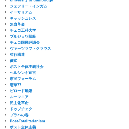
ジェフリー・インガム
イーサリアム
キャッシュレス
無血革命
チェコ工科大学
ブルジョワ階級
チェコ国民評議会
ヴァーツラフ・クラウス
並行構造
儀式
ポスト全体主義社会
ヘルシンキ宣言
市民フォーラム
憲章77
ビロード離婚
ルーマニア
民主化革命
ドゥプチェク
プラハの春
Post-Totalitarianism
ポスト全体主義