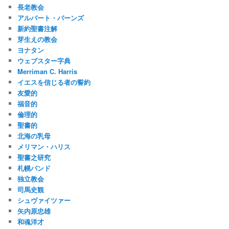
長老教会
アルバート・バーンズ
新約聖書注解
芽生えの教会
ヨナタン
ウェブスター字典
Merriman C. Harris
イエスを信じる者の誓約
友愛的
福音的
倫理的
聖書的
北海の乳母
メリマン・ハリス
聖書之研究
札幌バンド
独立教会
司馬史観
シュヴァイツァー
矢内原忠雄
和魂洋才