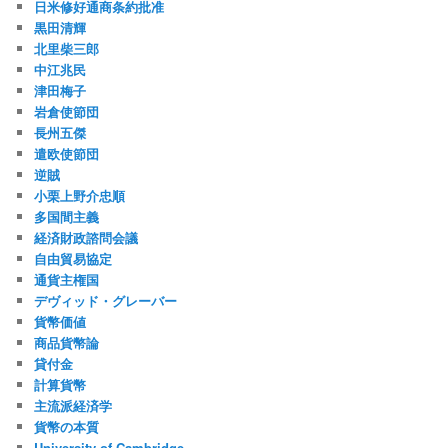
日米修好通商条約批准
黒田清輝
北里柴三郎
中江兆民
津田梅子
岩倉使節団
長州五傑
遣欧使節団
逆賊
小栗上野介忠順
多国間主義
経済財政諮問会議
自由貿易協定
通貨主権国
デヴィッド・グレーバー
貨幣価値
商品貨幣論
貸付金
計算貨幣
主流派経済学
貨幣の本質
University of Cambridge