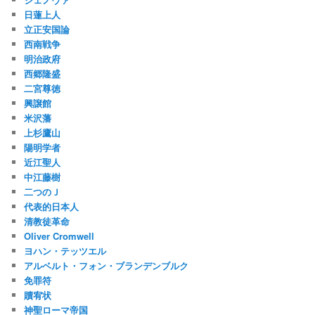
日蓮上人
立正安国論
西南戦争
明治政府
西郷隆盛
二宮尊徳
興譲館
米沢藩
上杉鷹山
陽明学者
近江聖人
中江藤樹
二つのＪ
代表的日本人
清教徒革命
Oliver Cromwell
ヨハン・テッツエル
アルベルト・フォン・ブランデンブルク
免罪符
贖宥状
神聖ローマ帝国