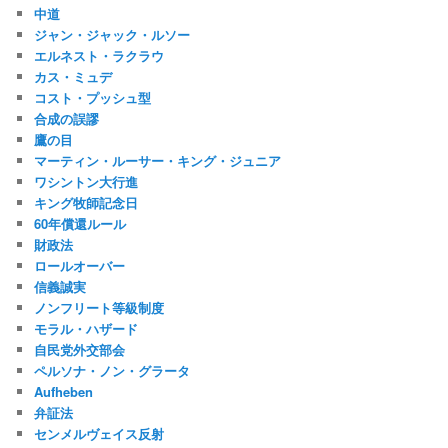
中道
ジャン・ジャック・ルソー
エルネスト・ラクラウ
カス・ミュデ
コスト・プッシュ型
合成の誤謬
鷹の目
マーティン・ルーサー・キング・ジュニア
ワシントン大行進
キング牧師記念日
60年償還ルール
財政法
ロールオーバー
信義誠実
ノンフリート等級制度
モラル・ハザード
自民党外交部会
ペルソナ・ノン・グラータ
Aufheben
弁証法
センメルヴェイス反射