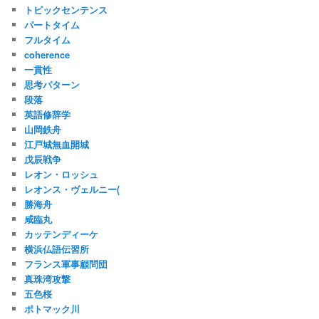
トピックセンテンス
パートタイム
フルタイム
coherence
一貫性
思考パターン
段落
英語修辞学
山岡鉄舟
江戸城無血開城
戊辰戦争
レオン・ロッシュ
レオンス・ヴェルニー(
勝海舟
咸臨丸
カッテンディーケ
横浜仏語伝習所
フランス軍事顧問団
真珠湾攻撃
五色桜
ポトマック川