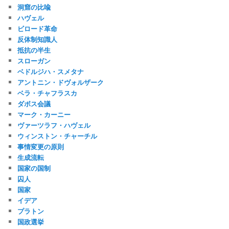
洞窟の比喩
ハヴェル
ビロード革命
反体制知識人
抵抗の半生
スローガン
ベドルジハ・スメタナ
アントニン・ドヴォルザーク
ベラ・チャフラスカ
ダボス会議
マーク・カーニー
ヴァーツラフ・ハヴェル
ウィンストン・チャーチル
事情変更の原則
生成流転
国家の国制
囚人
国家
イデア
プラトン
国政選挙