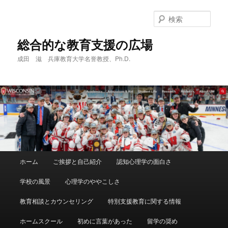
メ
サ
イ
ブ
検
ン
コ
索
コ
ン
総合的な教育支援の広場
ン
テ
成田 滋 兵庫教育大学名誉教授、Ph.D.
テ
ン
ン
ツ
ツ
へ
へ
移
移
動
動
メ
ホーム
ご挨拶と自己紹介
認知心理学の面白さ
イ
ン
学校の風景
心理学のややこしさ
メ
ニ
教育相談とカウンセリング
特別支援教育に関する情報
ュ
ー
ホームスクール
初めに言葉があった
留学の奨め