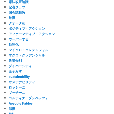
憲法改正論議
記者クラブ
国会議員数
常識
クオータ制
ポジティブ・アクション
アファーマティブ・アクション
ウーバーする
動詞化
マイクロ・クレデンシャル
マクロ・クレデンシャル
政策金利
ダイバーシティ
金子みすゞ
sustainability
サステナビリティ
ロッシーニ
プッチーニ
コルティナ・ダンペッツォ
Aesop's Fables
怨恨
嫉妬