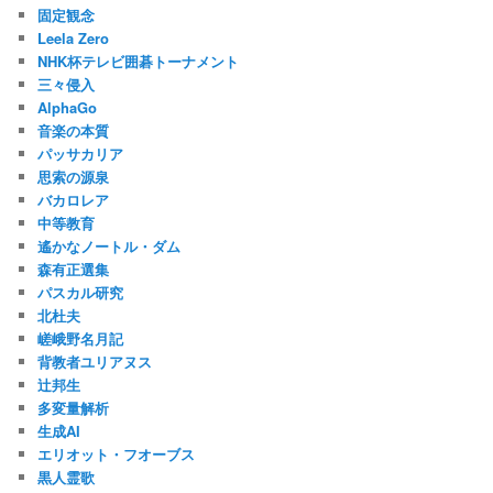
固定観念
Leela Zero
NHK杯テレビ囲碁トーナメント
三々侵入
AlphaGo
音楽の本質
パッサカリア
思索の源泉
バカロレア
中等教育
遙かなノートル・ダム
森有正選集
パスカル研究
北杜夫
嵯峨野名月記
背教者ユリアヌス
辻邦生
多変量解析
生成AI
エリオット・フオーブス
黒人霊歌