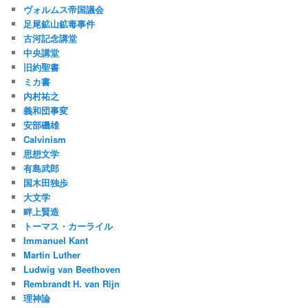
ヴォルムス帝国議会
足尾鉱山鉱毒事件
古河記念講堂
中央講堂
旧約聖書
ミカ書
内村祐之
義和団事変
安部磯雄
Calvinism
思想文学
有島武郎
国木田独歩
大文学
畔上賢造
トーマス・カーライル
Immanuel Kant
Martin Luther
Ludwig van Beethoven
Rembrandt H. van Rijn
理神論