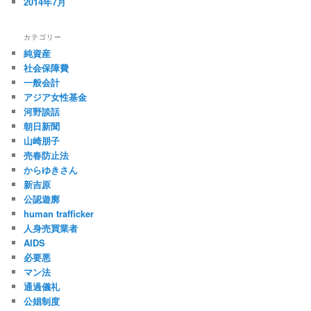
2014年7月
カテゴリー
純資産
社会保障費
一般会計
アジア女性基金
河野談話
朝日新聞
山崎朋子
売春防止法
からゆきさん
新吉原
公認遊廓
human trafficker
人身売買業者
AIDS
必要悪
マン法
通過儀礼
公娼制度