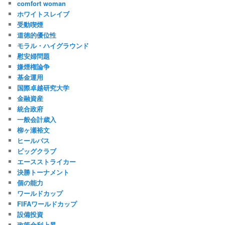
comfort woman
ホワイトスレイブ
受動喫煙
道徳的優位性
モラル・ハイグラウンド
慰安婦問題
嫌煙権論争
基金運用
国際卓越研究大学
金融資産
統合政府
一般会計歳入
柳ヶ瀬裕文
ヒールパス
ビッグクラブ
エースストライカー
決勝トーナメント
個の能力
ワールドカップ
FIFAワールドカップ
設備投資
政策金利上昇