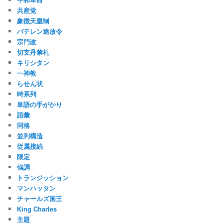
共産党
象徴天皇制
バテレン追放令
宗門改
切支丹禁札
キリシタン
一神教
らせん状
時系列
単語の手がかり
語彙
同格
並列構造
従属接続
限定
強調
トランジッション
マンハッタン
チャールズ国王
King Charles
主題