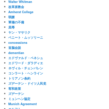
Walter Whitman
改革派教会
Amherst College
弱腰
軍備の不備
屈辱
ヤン・マサリク
ベニート・ムッソリーニ
concessions
首脳会談
dementian
エドヴァルド・ベネシュ
エドワード・ダラディエ
ネヴィル・チェンバレン
コンラート・ヘンライン
トリアノン条約
ズデーテン・ドイツ人民党
宥和政策
ズデーテン
ミュンヘン協定
Munich Agreement
エルフト