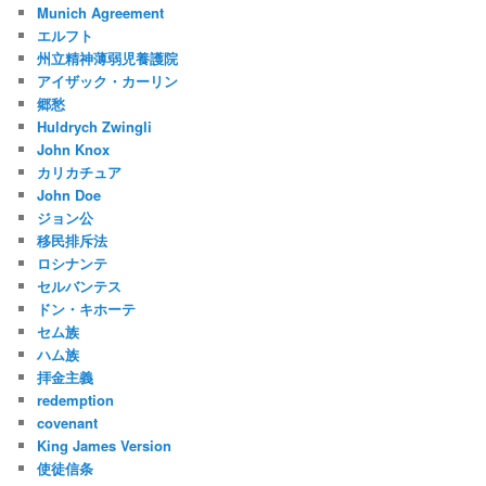
Munich Agreement
エルフト
州立精神薄弱児養護院
アイザック・カーリン
郷愁
Huldrych Zwingli
John Knox
カリカチュア
John Doe
ジョン公
移民排斥法
ロシナンテ
セルバンテス
ドン・キホーテ
セム族
ハム族
拝金主義
redemption
covenant
King James Version
使徒信条