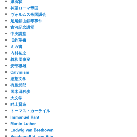
贖宥状
神聖ローマ帝国
ヴォルムス帝国議会
足尾鉱山鉱毒事件
古河記念講堂
中央講堂
旧約聖書
ミカ書
内村祐之
義和団事変
安部磯雄
Calvinism
思想文学
有島武郎
国木田独歩
大文学
畔上賢造
トーマス・カーライル
Immanuel Kant
Martin Luther
Ludwig van Beethoven
Rembrandt H. van Rijn