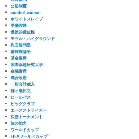
公娼制度
comfort woman
ホワイトスレイブ
受動喫煙
道徳的優位性
モラル・ハイグラウンド
慰安婦問題
嫌煙権論争
基金運用
国際卓越研究大学
金融資産
統合政府
一般会計歳入
柳ヶ瀬裕文
ヒールパス
ビッグクラブ
エースストライカー
決勝トーナメント
個の能力
ワールドカップ
FIFAワールドカップ