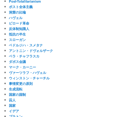
Post-Totalitarianism
ポスト全体主義
洞窟の比喩
ハヴェル
ビロード革命
反体制知識人
抵抗の半生
スローガン
ベドルジハ・スメタナ
アントニン・ドヴォルザーク
ベラ・チャフラスカ
ダボス会議
マーク・カーニー
ヴァーツラフ・ハヴェル
ウィンストン・チャーチル
事情変更の原則
生成流転
国家の国制
囚人
国家
イデア
プラトン