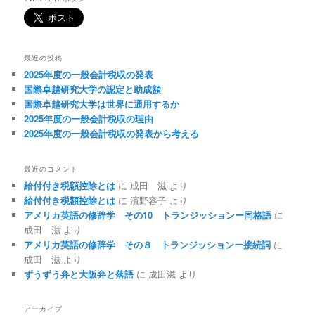
最近の投稿
2025年度の一般会計税収の発表
国際卓越研究大学の認定と助成額
国際卓越研究大学は世界に通用するか
2025年度の一般会計税収の理由
2025年度の一般会計税収の発表から考える
最近のコメント
給付付き税額控除とは
に
成田 滋
より
給付付き税額控除とは
に
濱野容子
より
アメリカ英語の修辞学 その10 トランジッションー同格語
に
成田 滋
より
アメリカ英語の修辞学 その８ トランジッションー接続詞
に
成田 滋
より
ずうずう弁と大阪弁と落語
に
成田滋
より
アーカイブ