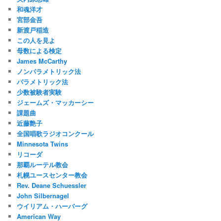
和魂洋才
宮部金吾
新渡戸稲造
この人を見よ
母数による検定
James McCarthy
ノンパラメトリック法
パラメトリック法
少数被験者実験
ジェームズ・マッカーシー
課題曲
近藤艶子
全国唱歌ラジオコンクール
Minnesota Twins
リコーダ
那覇ルーテル教会
札幌ユースセンター教会
Rev. Deane Schuessler
John Silbernagel
ウイリアム・ハーバーグ
American Way