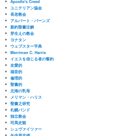
Apostle's Creed
ユニテリアン協会
長老教会
アルバート・バーンズ
新約聖書注解
芽生えの教会
ヨナタン
ウェブスター字典
Merriman C. Harris
イエスを信じる者の誓約
友愛的
福音的
倫理的
聖書的
北海の乳母
メリマン・ハリス
聖書之研究
札幌バンド
独立教会
司馬史観
シュヴァイツァー
矢内原忠雄