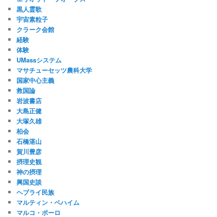
黒人霊歌
宇宙素粒子
クラーク会館
経験
体験
UMassシステム
マサチューセッツ農科大学
国家中心主義
救国論
岩波書店
大島正健
大塚久雄
柏会
石橋湛山
賀川豊彦
摂理史観
神の摂理
興国史談
ヘブライ民族
マルティン・ベハイム
マルコ・ポーロ