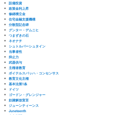
設備投資
政策金利上昇
修繕積立金
住宅金融支援機構
分散型記念碑
グンター・デムニヒ
つまずきの石
ネオナチ
シュトルパーシュタイン
当事者性
抑止力
武器供与
主権者教育
ボイテルスバッハ・コンセンサス
教育文化主権
基本法第1条
ドイツ
ゴードン・グレンジャー
奴隷解放宣言
ジューンティーンス
Juneteenth