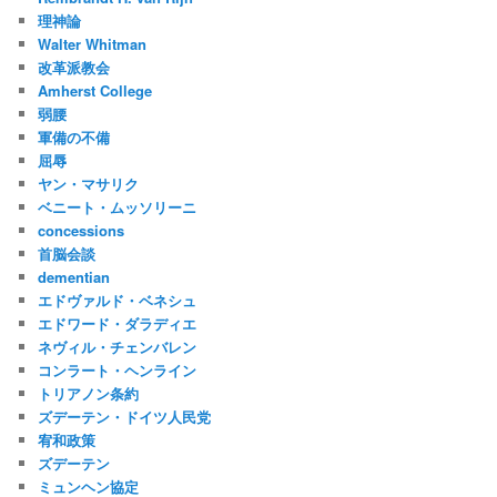
理神論
Walter Whitman
改革派教会
Amherst College
弱腰
軍備の不備
屈辱
ヤン・マサリク
ベニート・ムッソリーニ
concessions
首脳会談
dementian
エドヴァルド・ベネシュ
エドワード・ダラディエ
ネヴィル・チェンバレン
コンラート・ヘンライン
トリアノン条約
ズデーテン・ドイツ人民党
宥和政策
ズデーテン
ミュンヘン協定