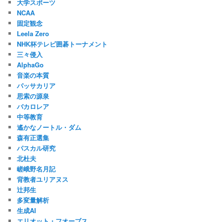
大学スポーツ
NCAA
固定観念
Leela Zero
NHK杯テレビ囲碁トーナメント
三々侵入
AlphaGo
音楽の本質
パッサカリア
思索の源泉
バカロレア
中等教育
遙かなノートル・ダム
森有正選集
パスカル研究
北杜夫
嵯峨野名月記
背教者ユリアヌス
辻邦生
多変量解析
生成AI
エリオット・フオーブス