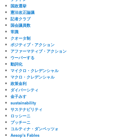
国政選挙
憲法改正論議
記者クラブ
国会議員数
常識
クオータ制
ポジティブ・アクション
アファーマティブ・アクション
ウーバーする
動詞化
マイクロ・クレデンシャル
マクロ・クレデンシャル
政策金利
ダイバーシティ
金子みすゞ
sustainability
サステナビリティ
ロッシーニ
プッチーニ
コルティナ・ダンペッツォ
Aesop's Fables