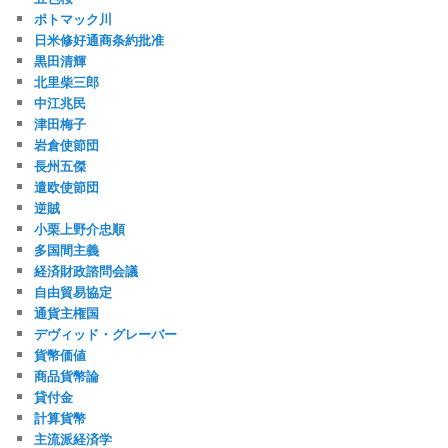
ポトマック川
日米修好通商条約批准
黒田清輝
北里柴三郎
中江兆民
津田梅子
岩倉使節団
長州五傑
遣欧使節団
逆賊
小栗上野介忠順
多国間主義
経済財政諮問会議
自由貿易協定
通貨主権国
デヴィッド・グレーバー
貨幣価値
商品貨幣論
貸付金
計算貨幣
主流派経済学