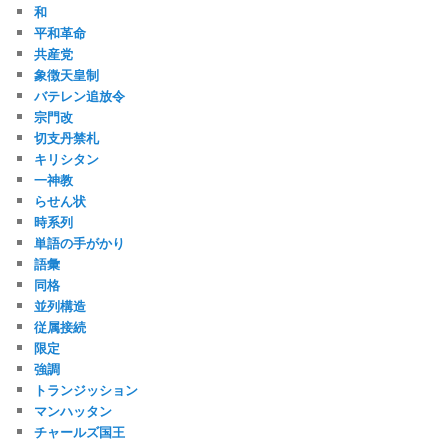
和
平和革命
共産党
象徴天皇制
バテレン追放令
宗門改
切支丹禁札
キリシタン
一神教
らせん状
時系列
単語の手がかり
語彙
同格
並列構造
従属接続
限定
強調
トランジッション
マンハッタン
チャールズ国王