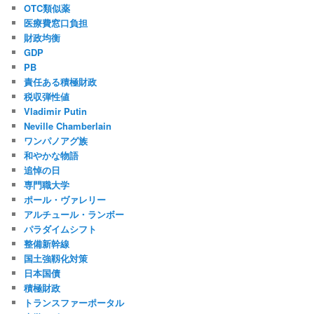
OTC類似薬
医療費窓口負担
財政均衡
GDP
PB
責任ある積極財政
税収弾性値
Vladimir Putin
Neville Chamberlain
ワンパノアグ族
和やかな物語
追悼の日
専門職大学
ポール・ヴァレリー
アルチュール・ランボー
パラダイムシフト
整備新幹線
国土強靱化対策
日本国債
積極財政
トランスファーポータル