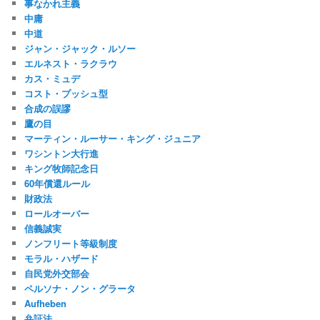
事なかれ主義
中庸
中道
ジャン・ジャック・ルソー
エルネスト・ラクラウ
カス・ミュデ
コスト・プッシュ型
合成の誤謬
鷹の目
マーティン・ルーサー・キング・ジュニア
ワシントン大行進
キング牧師記念日
60年償還ルール
財政法
ロールオーバー
信義誠実
ノンフリート等級制度
モラル・ハザード
自民党外交部会
ペルソナ・ノン・グラータ
Aufheben
弁証法