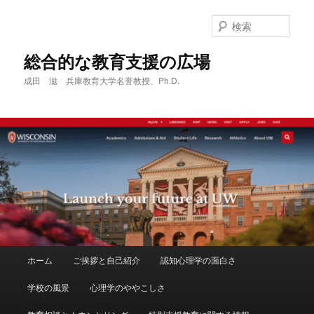
メ
サ
イ
ブ
検
ン
コ
索
コ
ン
総合的な教育支援の広場
ン
テ
成田 滋 兵庫教育大学名誉教授、Ph.D.
テ
ン
ン
ツ
ツ
へ
へ
移
移
動
動
メ
ホーム
ご挨拶と自己紹介
認知心理学の面白さ
イ
ン
学校の風景
心理学のややこしさ
メ
ニ