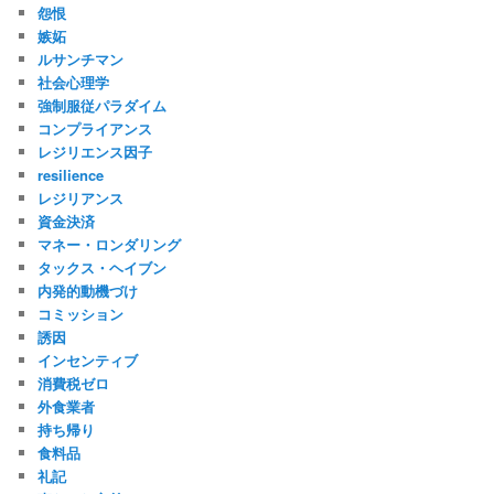
怨恨
嫉妬
ルサンチマン
社会心理学
強制服従パラダイム
コンプライアンス
レジリエンス因子
resilience
レジリアンス
資金決済
マネー・ロンダリング
タックス・ヘイブン
内発的動機づけ
コミッション
誘因
インセンティブ
消費税ゼロ
外食業者
持ち帰り
食料品
礼記