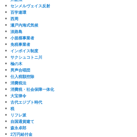
センメルヴェイス反射
百学連環
西周
瀬戸内海式気候
淡路島
小規模事業者
免税事業者
インボイス制度
サクシュコトニ川
楡の木
男声合唱団
仕入税額控除
消費税法
消費税・社会保障一体化
大宝律令
古代エジプト時代
税
リフレ派
自国通貨建て
森永卓郎
2万円給付金