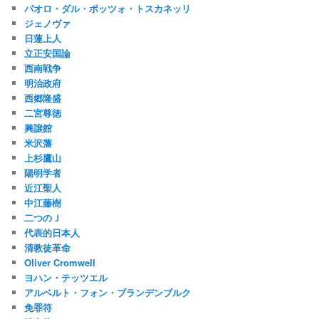
パオロ・ダル・ポッツォ・トスカネッリ
ジェノヴァ
日蓮上人
立正安国論
西南戦争
明治政府
西郷隆盛
二宮尊徳
興譲館
米沢藩
上杉鷹山
陽明学者
近江聖人
中江藤樹
二つのＪ
代表的日本人
清教徒革命
Oliver Cromwell
ヨハン・テッツエル
アルベルト・フォン・ブランデンブルク
免罪符