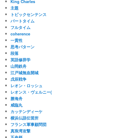
King Charles
主題
トピックセンテンス
パートタイム
フルタイム
coherence
一貫性
思考パターン
段落
英語修辞学
山岡鉄舟
江戸城無血開城
戊辰戦争
レオン・ロッシュ
レオンス・ヴェルニー(
勝海舟
咸臨丸
カッテンディーケ
横浜仏語伝習所
フランス軍事顧問団
真珠湾攻撃
五色桜