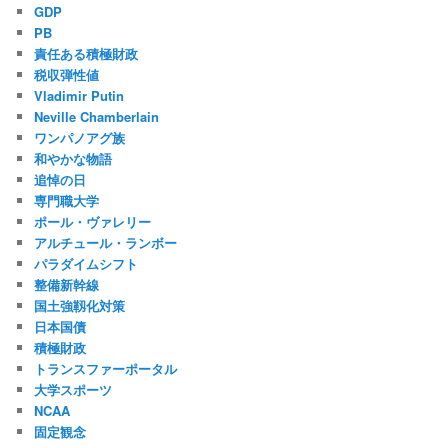
GDP
PB
責任ある積極財政
税収弾性値
Vladimir Putin
Neville Chamberlain
ワンパノアグ族
和やかな物語
追悼の日
専門職大学
ポール・ヴァレリー
アルチュール・ランボー
パラダイムシフト
整備新幹線
国土強靱化対策
日本国債
積極財政
トランスファーポータル
大学スポーツ
NCAA
固定観念