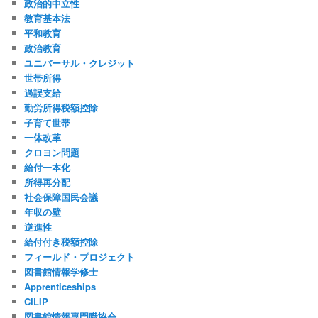
政治的中立性
教育基本法
平和教育
政治教育
ユニバーサル・クレジット
世帯所得
過誤支給
勤労所得税額控除
子育て世帯
一体改革
クロヨン問題
給付一本化
所得再分配
社会保障国民会議
年収の壁
逆進性
給付付き税額控除
フィールド・プロジェクト
図書館情報学修士
Apprenticeships
CILIP
図書館情報専門職協会