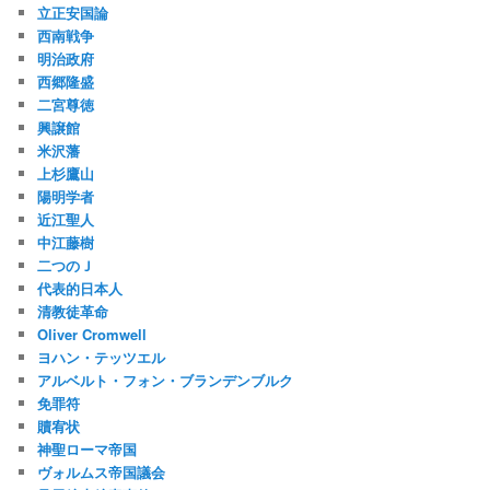
立正安国論
西南戦争
明治政府
西郷隆盛
二宮尊徳
興譲館
米沢藩
上杉鷹山
陽明学者
近江聖人
中江藤樹
二つのＪ
代表的日本人
清教徒革命
Oliver Cromwell
ヨハン・テッツエル
アルベルト・フォン・ブランデンブルク
免罪符
贖宥状
神聖ローマ帝国
ヴォルムス帝国議会