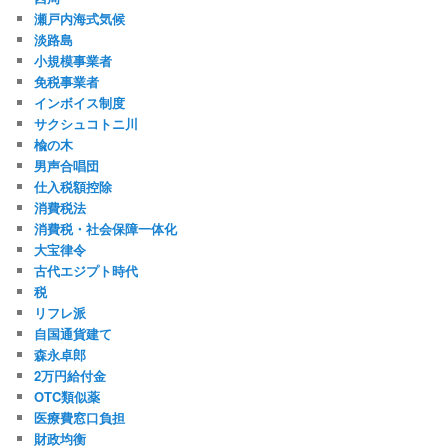
瀬戸内海式気候
淡路島
小規模事業者
免税事業者
インボイス制度
サクシュコトニ川
楡の木
男声合唱団
仕入税額控除
消費税法
消費税・社会保障一体化
大宝律令
古代エジプト時代
税
リフレ派
自国通貨建て
森永卓郎
2万円給付金
OTC類似薬
医療費窓口負担
財政均衡