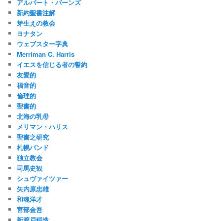
アルバート・バーンズ
新約聖書注解
芽生えの教会
ヨナタン
ウェブスター字典
Merriman C. Harris
イエスを信じる者の誓約
友愛的
福音的
倫理的
聖書的
北海の乳母
メリマン・ハリス
聖書之研究
札幌バンド
独立教会
司馬史観
シュヴァイツァー
矢内原忠雄
和魂洋才
宮部金吾
新渡戸稲造