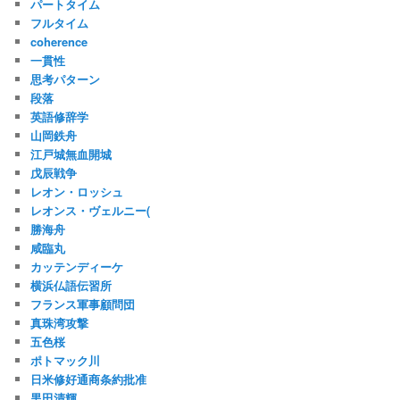
パートタイム
フルタイム
coherence
一貫性
思考パターン
段落
英語修辞学
山岡鉄舟
江戸城無血開城
戊辰戦争
レオン・ロッシュ
レオンス・ヴェルニー(
勝海舟
咸臨丸
カッテンディーケ
横浜仏語伝習所
フランス軍事顧問団
真珠湾攻撃
五色桜
ポトマック川
日米修好通商条約批准
黒田清輝