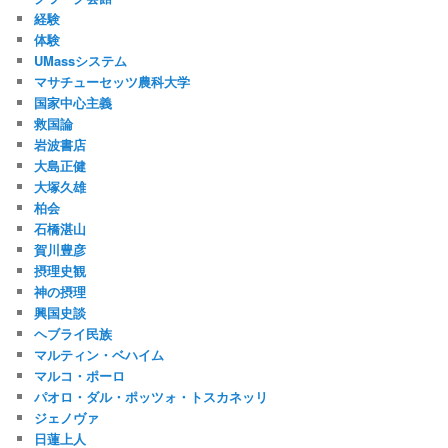
経験
体験
UMassシステム
マサチューセッツ農科大学
国家中心主義
救国論
岩波書店
大島正健
大塚久雄
柏会
石橋湛山
賀川豊彦
摂理史観
神の摂理
興国史談
ヘブライ民族
マルティン・ベハイム
マルコ・ポーロ
パオロ・ダル・ポッツォ・トスカネッリ
ジェノヴァ
日蓮上人