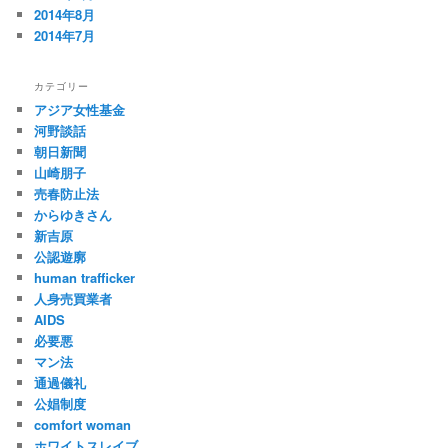
2014年8月
2014年7月
カテゴリー
アジア女性基金
河野談話
朝日新聞
山崎朋子
売春防止法
からゆきさん
新吉原
公認遊廓
human trafficker
人身売買業者
AIDS
必要悪
マン法
通過儀礼
公娼制度
comfort woman
ホワイトスレイブ