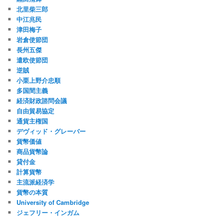
北里柴三郎
中江兆民
津田梅子
岩倉使節団
長州五傑
遣欧使節団
逆賊
小栗上野介忠順
多国間主義
経済財政諮問会議
自由貿易協定
通貨主権国
デヴィッド・グレーバー
貨幣価値
商品貨幣論
貸付金
計算貨幣
主流派経済学
貨幣の本質
University of Cambridge
ジェフリー・インガム