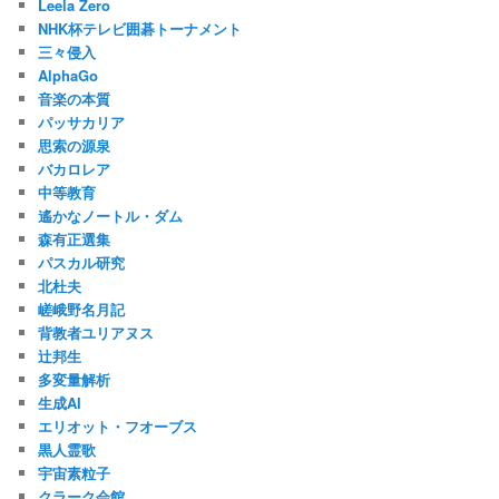
Leela Zero
NHK杯テレビ囲碁トーナメント
三々侵入
AlphaGo
音楽の本質
パッサカリア
思索の源泉
バカロレア
中等教育
遙かなノートル・ダム
森有正選集
パスカル研究
北杜夫
嵯峨野名月記
背教者ユリアヌス
辻邦生
多変量解析
生成AI
エリオット・フオーブス
黒人霊歌
宇宙素粒子
クラーク会館