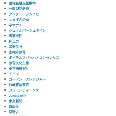
住宅金融支援機構
分散型記念碑
グンター・デムニヒ
つまずきの石
ネオナチ
シュトルパーシュタイン
当事者性
抑止力
武器供与
主権者教育
ボイテルスバッハ・コンセンサス
教育文化主権
基本法第1条
ドイツ
ゴードン・グレンジャー
奴隷解放宣言
ジューンティーンス
Juneteenth
東京新聞
自由度
辺野古