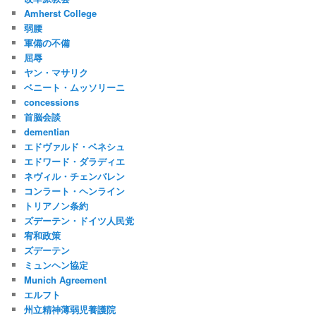
Amherst College
弱腰
軍備の不備
屈辱
ヤン・マサリク
ベニート・ムッソリーニ
concessions
首脳会談
dementian
エドヴァルド・ベネシュ
エドワード・ダラディエ
ネヴィル・チェンバレン
コンラート・ヘンライン
トリアノン条約
ズデーテン・ドイツ人民党
宥和政策
ズデーテン
ミュンヘン協定
Munich Agreement
エルフト
州立精神薄弱児養護院