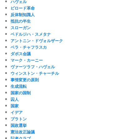
ハヴェル
ビロード革命
反体制知識人
抵抗の半生
スローガン
ベドルジハ・スメタナ
アントニン・ドヴォルザーク
ベラ・チャフラスカ
ダボス会議
マーク・カーニー
ヴァーツラフ・ハヴェル
ウィンストン・チャーチル
事情変更の原則
生成流転
国家の国制
囚人
国家
イデア
プラトン
国政選挙
憲法改正論議
記者クラブ