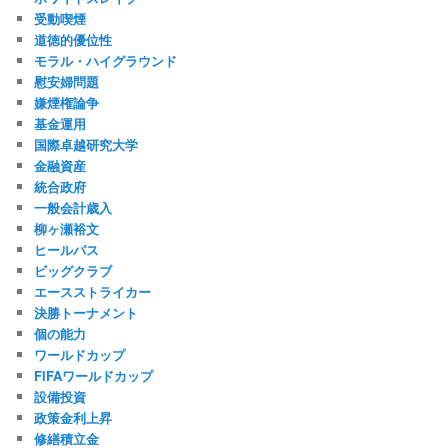
受動喫煙
道徳的優位性
モラル・ハイグラウンド
慰安婦問題
嫌煙権論争
基金運用
国際卓越研究大学
金融資産
統合政府
一般会計歳入
柳ヶ瀬裕文
ヒールパス
ビッグクラブ
エースストライカー
決勝トーナメント
個の能力
ワールドカップ
FIFAワールドカップ
設備投資
政策金利上昇
修繕積立金