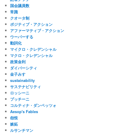
国会議員数
常識
クオータ制
ポジティブ・アクション
アファーマティブ・アクション
ウーバーする
動詞化
マイクロ・クレデンシャル
マクロ・クレデンシャル
政策金利
ダイバーシティ
金子みすゞ
sustainability
サステナビリティ
ロッシーニ
プッチーニ
コルティナ・ダンペッツォ
Aesop's Fables
怨恨
嫉妬
ルサンチマン