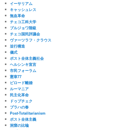
イーサリアム
キャッシュレス
無血革命
チェコ工科大学
ブルジョワ階級
チェコ国民評議会
ヴァーツラフ・クラウス
並行構造
儀式
ポスト全体主義社会
ヘルシンキ宣言
市民フォーラム
憲章77
ビロード離婚
ルーマニア
民主化革命
ドゥプチェク
プラハの春
Post-Totalitarianism
ポスト全体主義
洞窟の比喩