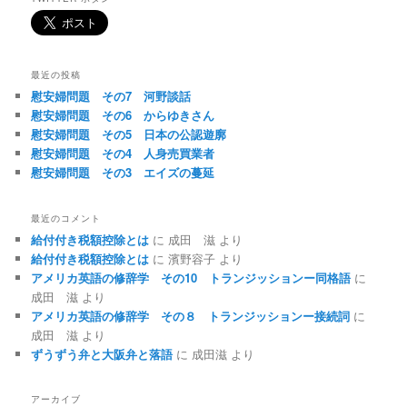
最近の投稿
慰安婦問題 その7 河野談話
慰安婦問題 その6 からゆきさん
慰安婦問題 その5 日本の公認遊廓
慰安婦問題 その4 人身売買業者
慰安婦問題 その3 エイズの蔓延
最近のコメント
給付付き税額控除とは
に
成田 滋
より
給付付き税額控除とは
に
濱野容子
より
アメリカ英語の修辞学 その10 トランジッションー同格語
に
成田 滋
より
アメリカ英語の修辞学 その８ トランジッションー接続詞
に
成田 滋
より
ずうずう弁と大阪弁と落語
に
成田滋
より
アーカイブ