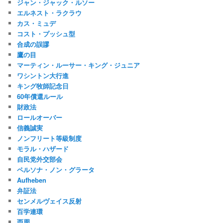
ジャン・ジャック・ルソー
エルネスト・ラクラウ
カス・ミュデ
コスト・プッシュ型
合成の誤謬
鷹の目
マーティン・ルーサー・キング・ジュニア
ワシントン大行進
キング牧師記念日
60年償還ルール
財政法
ロールオーバー
信義誠実
ノンフリート等級制度
モラル・ハザード
自民党外交部会
ペルソナ・ノン・グラータ
Aufheben
弁証法
センメルヴェイス反射
百学連環
西周