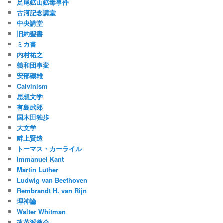
足尾鉱山鉱毒事件
古河記念講堂
中央講堂
旧約聖書
ミカ書
内村祐之
義和団事変
安部磯雄
Calvinism
思想文学
有島武郎
国木田独歩
大文学
畔上賢造
トーマス・カーライル
Immanuel Kant
Martin Luther
Ludwig van Beethoven
Rembrandt H. van Rijn
理神論
Walter Whitman
改革派教会