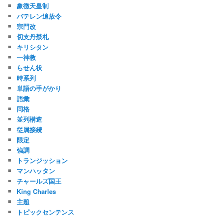
象徴天皇制
バテレン追放令
宗門改
切支丹禁札
キリシタン
一神教
らせん状
時系列
単語の手がかり
語彙
同格
並列構造
従属接続
限定
強調
トランジッション
マンハッタン
チャールズ国王
King Charles
主題
トピックセンテンス