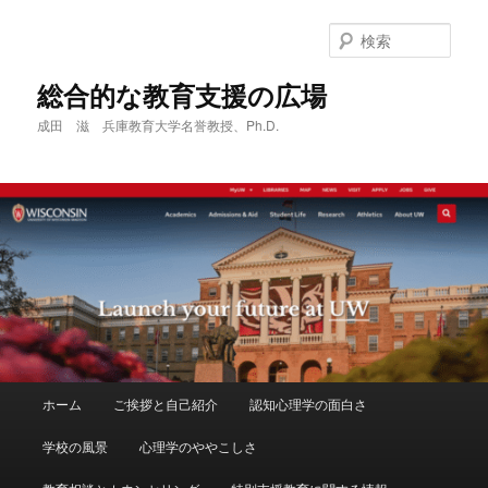
メ
サ
イ
ブ
検
ン
コ
索
コ
ン
総合的な教育支援の広場
ン
テ
成田 滋 兵庫教育大学名誉教授、Ph.D.
テ
ン
ン
ツ
ツ
へ
へ
移
移
動
動
メ
ホーム
ご挨拶と自己紹介
認知心理学の面白さ
イ
ン
学校の風景
心理学のややこしさ
メ
ニ