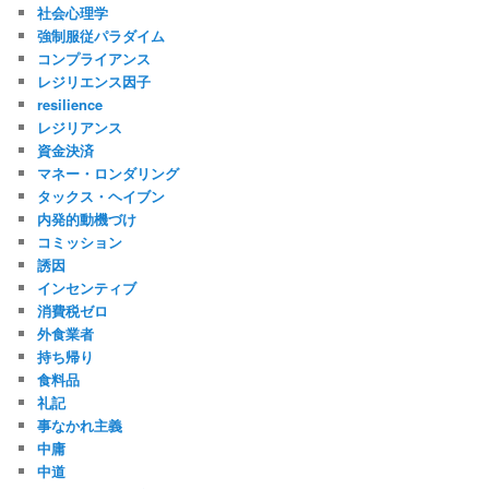
社会心理学
強制服従パラダイム
コンプライアンス
レジリエンス因子
resilience
レジリアンス
資金決済
マネー・ロンダリング
タックス・ヘイブン
内発的動機づけ
コミッション
誘因
インセンティブ
消費税ゼロ
外食業者
持ち帰り
食料品
礼記
事なかれ主義
中庸
中道