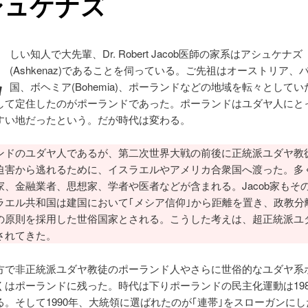
シュケナズ
親
しい知人で大先輩、Dr. Robert Jacob医師の家系はアシュケナズ
(Ashkenaz)であることを伺っている。ご先祖はオーストリア、
国、ボヘミア(
Bohemia)
、ポーランドなどの地域を転々としてい
して定住したのがポーランドであった。ポーランドはユダヤ人にと
すい地だったという。だが時代は変わる。
ドのユダヤ人であるが、第二次世界大戦の前後に正統派ユダヤ教
迫害から逃れるために、イスラエルやアメリカ合衆国へ渡った。多
家、金融業者、思想家、学者や医者などが含まれる。Jacob家もそ
ラエル共和国は建国において｢メシア信仰｣から距離を置き、政教分
の原則を採用した世俗国家とされる。こうした考えは、超正統派ユ
されてきた。
で非正統派ユダヤ教徒のポーランド人やさらに世俗的なユダヤ系
くはポーランドに残った。時代は下りポーランドの民主化運動は198
る。そして1990年、大統領に選ばれたのが｢連帯｣をスローガンに