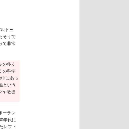
バルト三
たそうで
って非常
徒の多く
くの科学
の中にあっ
離という
ダヤ教徒
ポーラン
0年代に
したレフ・