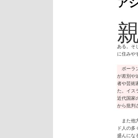
ア
ある。そ
に住みや
ポーラン
が差別や
者や芸術
た。イス
近代国家
から批判
また他方
ド人の多
盛んにな