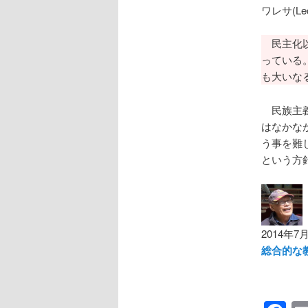
ワレサ(Le
民主化以
っている
も大いな
民族主義を
はなかな
う事を難
という方
2014年7
総合的な