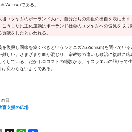
ch Walesa)である。
後ユダヤ系のポーランド人は、自分たちの先祖の出自を表に出す
。こうした民主化運動はポーランド社会のユダヤ系への偏見を取り
る貢献をしたといわれる。
復興し国家を築くべきというシオニズム(Zionism)を調べてい
か難しい。さまざまな血が混じり、宗教観の違いも政治に複雑に絡
しくしている。だがホロコストの経験から、イスラエルの｢戦って生
針は変わらないようである。
月21日
教育支援の広場