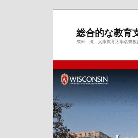
メ
イ
ン
総合的な教育
コ
成田 滋 兵庫教育大学名誉教授、
ン
テ
ン
ツ
へ
移
動