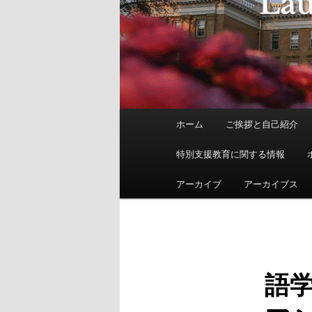
メ
ホーム
ご挨拶と自己紹介
イ
ン
特別支援教育に関する情報
メ
ニ
アーカイブ
アーカイブス
ュ
ー
語