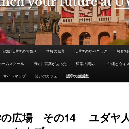
認知心理学の面白さ
学校の風景
心理学のややこしさ
教育相
ホームスクール
初めに言葉があった
留学の奨め
沖縄とウィ
サイトマップ
笑いのカフェ
語学の談話室
学の広場 その14 ユダヤ