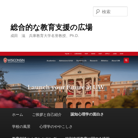
メ
イ
検
ン
索
コ
総合的な教育支援の広場
ン
成田 滋 兵庫教育大学名誉教授、Ph.D.
テ
ン
ツ
へ
移
動
メ
認知心理学の面白さ
ホーム
ご挨拶と自己紹介
イ
ン
学校の風景
心理学のややこしさ
メ
ニ