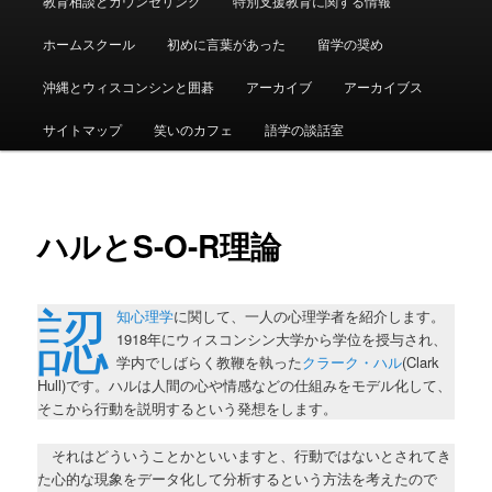
教育相談とカウンセリング
特別支援教育に関する情報
ュ
ー
ホームスクール
初めに言葉があった
留学の奨め
沖縄とウィスコンシンと囲碁
アーカイブ
アーカイブス
サイトマップ
笑いのカフェ
語学の談話室
ハルとS-O-R理論
認
知心理学
に関して、一人の心理学者を紹介します。
1918年にウィスコンシン大学から学位を授与され、
学内でしばらく教鞭を執った
クラーク・ハル
(Clark
Hull)です。ハルは人間の心や情感などの仕組みをモデル化して、
そこから行動を説明するという発想をします。
それはどういうことかといいますと、行動ではないとされてき
た心的な現象をデータ化して分析するという方法を考えたので