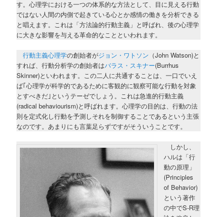
す。心理学における一つの体系的な方法として、目に見える行動
ではない人間の内側で起きている心とか感情の働きを分析できる
と唱えます。これは「方法論的行動主義」と呼ばれ、後の心理学
に大きな影響を与える革命的なことといわれます。
行動主義心理学
の創始者が
ジョン・ワトソン
（John Watson)と
すれば、行動分析学の創始者は
バラス・スキナー
(Burrhus
Skinner)といわれます。この二人に共通することは、一口でいえ
ば｢心理学が科学的であるために客観的に観察可能な行動を対象
とすべきだ｣というテーゼでしょう。これは急進的行動主義
(radical behaviourism)と呼ばれます。心理学の目的は、行動の法
則を定式化し行動を予測しそれを制御することであるという主張
なのです。あまりにも言葉足らずですがそういうことです。
しかし、
ハルは「行
動の原理」
(Principles
of Behavior)
という著作
の中でS-R理