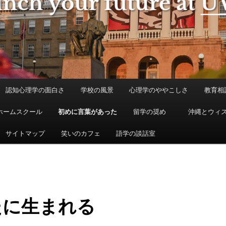
認知心理学の面白さ
学校の風景
心理学のややこしさ
教育相
ホームスクール
初めに言葉があった
留学の奨め
沖縄とウィ
サイトマップ
笑いのカフェ
語学の談話室
たに生まれる