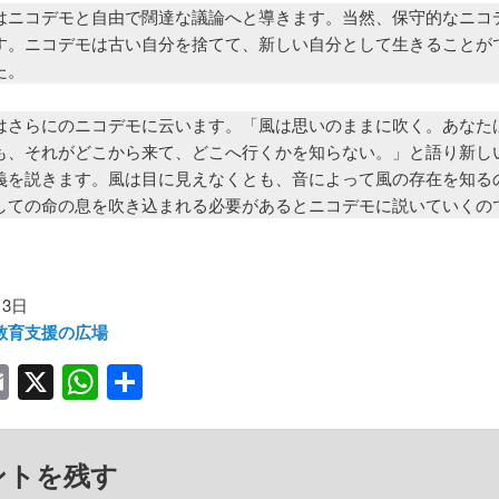
はニコデモと自由で闊達な議論へと導きます。当然、保守的なニコ
す。ニコデモは古い自分を捨てて、新しい自分として生きることが
た。
はさらにのニコデモに云います。「風は思いのままに吹く。あなた
も、それがどこから来て、どこへ行くかを知らない。」と語り新し
義を説きます。風は目に見えなくとも、音によって風の存在を知る
しての命の息を吹き込まれる必要があるとニコデモに説いていくの
月3日
教育支援の広場
acebook
Email
X
WhatsApp
共
有
ントを残す