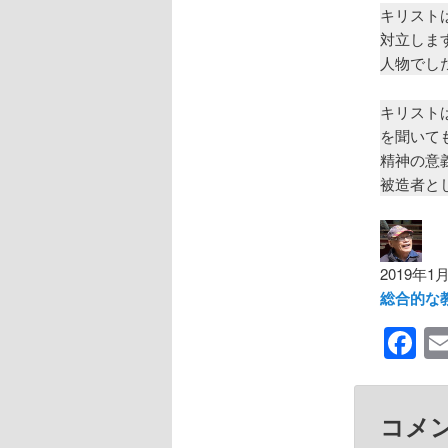
キリスト
対立しま
人物でし
キリスト
を聞いて
精神の意
被造者と
2019年1
総合的な
F
コメ