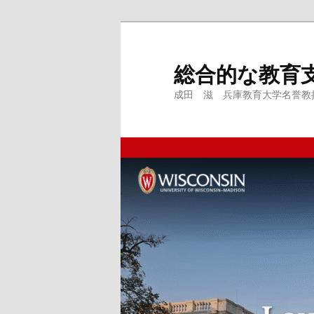
メ
イ
ン
総合的な教育
コ
成田 滋 兵庫教育大学名誉教授、
ン
テ
ン
ツ
へ
移
動