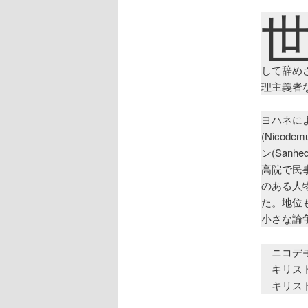
して辞め
理主義者
ヨハネによる
(Nico
ン(San
高院で民
のある人物
た。地位
小さな論
ニコデモ
キリスト
キリスト 