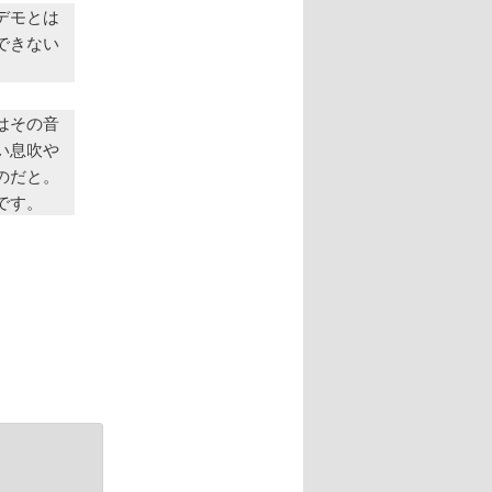
デモとは
できない
はその音
い息吹や
のだと。
です。