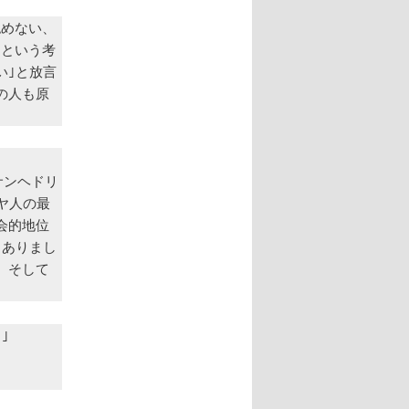
認めない、
るという考
い｣と放言
の人も原
サンヘドリ
ダヤ人の最
会的地位
もありまし
。そして
｣