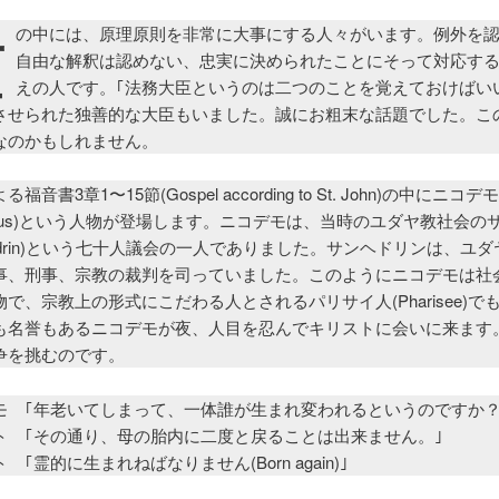
世
の中には、原理原則を非常に大事にする人々がいます。例外を
自由な解釈は認めない、忠実に決められたことにそって対応す
えの人です。｢法務大臣というのは二つのことを覚えておけばい
させられた独善的な大臣もいました。誠にお粗末な話題でした。こ
なのかもしれません。
福音書3章1〜15節(Gospel according to St. John)の中にニコデモ
demus)という人物が登場します。ニコデモは、当時のユダヤ教社会の
hedrin)という七十人議会の一人でありました。サンヘドリンは、ユ
事、刑事、宗教の裁判を司っていました。このようにニコデモは社
で、宗教上の形式にこだわる人とされるパリサイ人(Pharisee)で
も名誉もあるニコデモが夜、人目を忍んでキリストに会いに来ます
争を挑むのです。
 ｢年老いてしまって、一体誰が生まれ変われるというのですか？
 ｢その通り、母の胎内に二度と戻ることは出来ません。｣
｢霊的に生まれねばなりません(Born again)｣