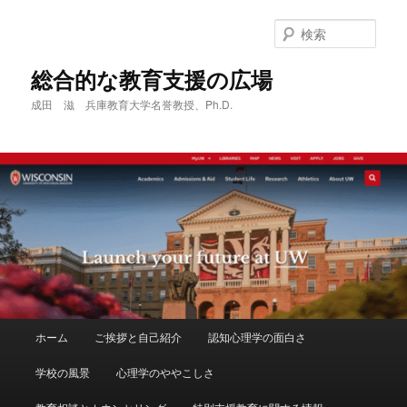
メ
イ
検
ン
索
コ
総合的な教育支援の広場
ン
成田 滋 兵庫教育大学名誉教授、Ph.D.
テ
ン
ツ
へ
移
動
メ
ホーム
ご挨拶と自己紹介
認知心理学の面白さ
イ
ン
学校の風景
心理学のややこしさ
メ
ニ