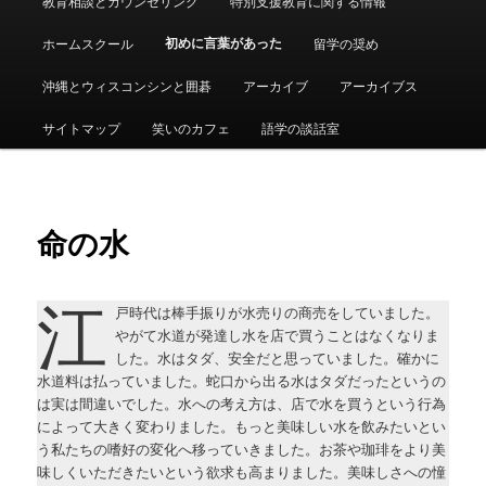
教育相談とカウンセリング
特別支援教育に関する情報
ュ
ー
初めに言葉があった
ホームスクール
留学の奨め
沖縄とウィスコンシンと囲碁
アーカイブ
アーカイブス
サイトマップ
笑いのカフェ
語学の談話室
命の水
江
戸時代は棒手振りが水売りの商売をしていました。
やがて水道が発達し水を店で買うことはなくなりま
した。水はタダ、安全だと思っていました。確かに
水道料は払っていました。蛇口から出る水はタダだったというの
は実は間違いでした。水への考え方は、店で水を買うという行為
によって大きく変わりました。もっと美味しい水を飲みたいとい
う私たちの嗜好の変化へ移っていきました。お茶や珈琲をより美
味しくいただきたいという欲求も高まりました。美味しさへの憧