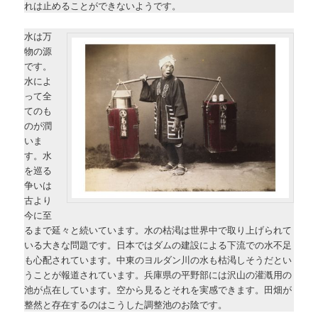
れは止めることができないようです。
水は万
物の源
です。
水によ
って全
てのも
のが潤
いま
す。水
を巡る
争いは
古より
今に至
るまで延々と続いています。水の枯渇は世界中で取り上げられて
いる大きな問題です。日本ではダムの建設による下流での水不足
も心配されています。中東のヨルダン川の水も枯渇しそうだとい
うことが報道されています。兵庫県の平野部には沢山の灌漑用の
池が点在しています。空から見るとそれを実感できます。田畑が
整然と存在するのはこうした調整池のお陰です。