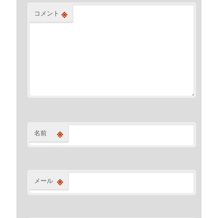
※
コメント
※
名前
※
メール