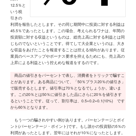
12.5％と
いう税
引きの
利潤を報告したとします。その同じ期間中に投資に対する利益は
45.5％であったとします。この場合、考えられるワナは、年間の
投資額に対する収益というものは、総売上高に対する利益とは同
じものでないということです。得てして大企業というのは、大き
な収益をあげたことを報道することは控える傾向があります。従
業員のベースアップやボーナス要求を抑えるためにも、売上高の
上昇による利益という控えめな報道をするのです。
商品の値引きをパーセントで表し、消費者をトリックで騙すこ
とがあります。ある商品について、「50％プラス20％の値引き」
で販売するとします。値引率は70％となるでしょうか。違いま
す。この20％とは50％に値引きした品にさらに20％を値引きす
るということです。従って、割引率は、0.5×0.2=0.1(10%) です
から60％となります。
もう一つの騙されやすい例があります。パーセンテージとポイ
ント(パーセンテージ・ポイント)です。もし誰かの投資額の5％の
利潤があったとします。翌年にはそれが10％になったとします。