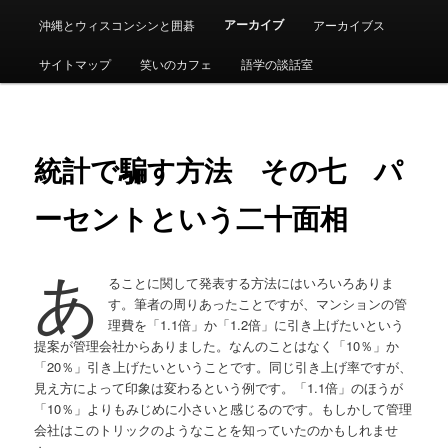
アーカイブ
沖縄とウィスコンシンと囲碁
アーカイブス
サイトマップ
笑いのカフェ
語学の談話室
統計で騙す方法 その七 パ
ーセントという二十面相
あ
ることに関して発表する方法にはいろいろありま
す。筆者の周りあったことですが、マンションの管
理費を「1.1倍」か「1.2倍」に引き上げたいという
提案が管理会社からありました。なんのことはなく「10％」か
「20％」引き上げたいということです。同じ引き上げ率ですが、
見え方によって印象は変わるという例です。「1.1倍」のほうが
「10％」よりもみじめに小さいと感じるのです。もしかして管理
会社はこのトリックのようなことを知っていたのかもしれませ