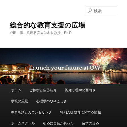
メ
イ
検
ン
索
コ
総合的な教育支援の広場
ン
成田 滋 兵庫教育大学名誉教授、Ph.D.
テ
ン
ツ
へ
移
動
メ
ホーム
ご挨拶と自己紹介
認知心理学の面白さ
イ
ン
学校の風景
心理学のややこしさ
メ
ニ
教育相談とカウンセリング
特別支援教育に関する情報
ュ
ー
ホームスクール
初めに言葉があった
留学の奨め