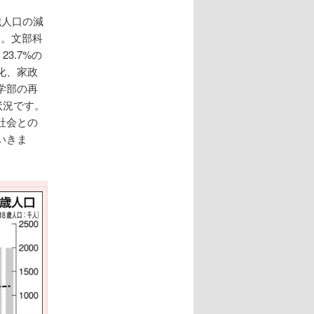
歳人口の減
す。文部科
3.7%の
化、家政
学部の再
状況です。
社会との
いきま