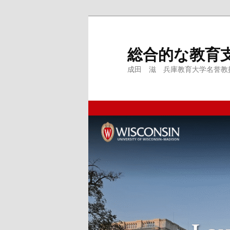
メ
イ
ン
総合的な教育
コ
成田 滋 兵庫教育大学名誉教授、
ン
テ
ン
ツ
へ
移
動