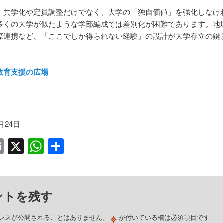
共学化や定員調整だけでなく、大学の「独自価値」を強化しなけ
多くの大学が似たような学部編成では差別化が困難であります。地
際連携など、「ここでしか得られない経験」の設計が大学存立の鍵
教育支援の広場
1月24日
acebook
Email
X
WhatsApp
共
有
ントを残す
※
レスが公開されることはありません。
が付いている欄は必須項目です