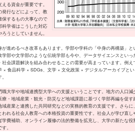
支える資金が重要です。
の発行などによって、教
確保するもの大事なので
部科学省はこうした対応
やろうとしていません。
が進めるべき改革もあります。学部や学科の「中身の再構築」と
政学部や文学部のような伝統学部も今や、データサイエンスといった
・社会課題解決を組み合わせることの需要が高まっています。例え
 × 食品科学 × SDGs、文学 × 文化政策 × デジタルアーカイブと
す。
職大学や地域連携型大学への支援ということです。地方の人口減
医療・地域産業・観光・防災など地域課題に基づく学部再編を促す
地域産業と連携した共同研究などの実務的教育の支援です。さらに
とわれる社会人教育への本格投資の重要性です。社会人が学び直し
ば学費補助、オンライン履修の法的整備を拡充し、大学の新たな役
です。