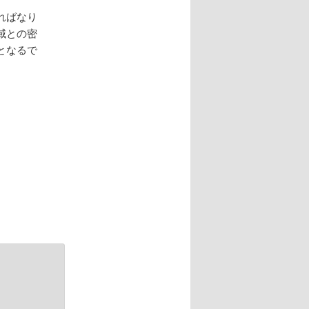
ればなり
域との密
となるで