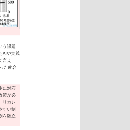
いう課題
AIや実践
て言え
いった統合
少に対応
政策が必
、リカレ
やすい制
割を確立