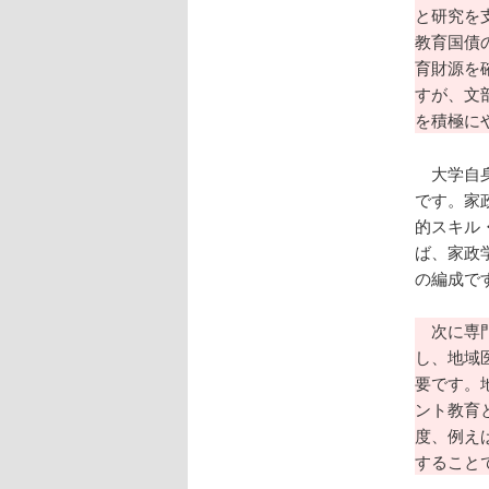
と研究を
教育国債
育財源を
すが、文
を積極に
大学自身
です。家
的スキル
ば、家政学
の編成で
次に専門
し、地域
要です。
ント教育
度、例え
すること