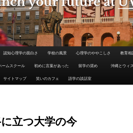
認知心理学の面白さ
学校の風景
心理学のややこしさ
教育相
ホームスクール
初めに言葉があった
留学の奨め
沖縄とウィ
サイトマップ
笑いのカフェ
語学の談話室
路に立つ大学の今