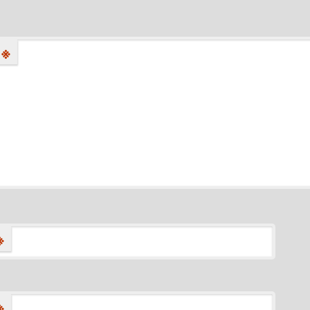
※
※
※