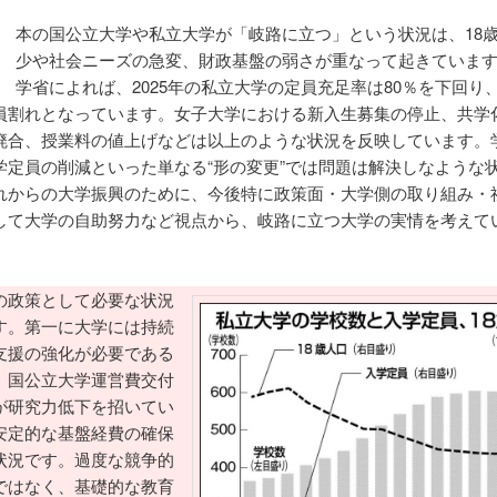
日
本の国公立大学や私立大学が「岐路に立つ」という状況は、18
少や社会ニーズの急変、財政基盤の弱さが重なって起きていま
学省によれば、2025年の私立大学の定員充足率は80％を下回り、2
員割れとなっています。女子大学における新入生募集の停止、共学
廃合、授業料の値上げなどは以上のような状況を反映しています。
学定員の削減といった単なる“形の変更”では問題は解決しなような
れからの大学振興のために、今後特に政策面・大学側の取り組み・
して大学の自助努力など視点から、岐路に立つ大学の実情を考えて
の政策として必要な状況
す。第一に大学には持続
支援の強化が必要である
。国公立大学運営費交付
が研究力低下を招いてい
安定的な基盤経費の確保
状況です。過度な競争的
ではなく、基礎的な教育