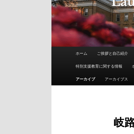
メ
ホーム
ご挨拶と自己紹介
イ
ン
特別支援教育に関する情報
メ
ニ
アーカイブ
アーカイブス
ュ
ー
岐