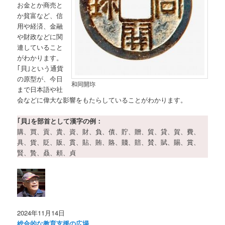
お金とか商売と
か貧富など、信
用や経済、金融
や財政などに関
連していること
がわかります。
｢貝｣という通貨
の原型が、今日
和同開珎
まで日本語や社
会などに偉大な影響をもたらしていることがわかります。
｢貝｣を部首として漢字の例：
購、買、貢、貴、資、財、負、債、貯、贈、貿、貸、賀、費、
具、貨、貶、販、貫、貼、賄、賂、賤、賠、賛、賦、賜、賞、
賢、贄、贔、頼、貞
2024年11月14日
総合的な教育支援の広場