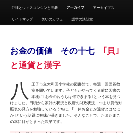
アーカイブ
沖縄とウィスコンシンと囲碁
アーカイブス
サイトマップ
笑いのカフェ
語学の談話室
お金の価値 その十七
｢貝｣
と通貨と漢字
八
王子市立大和田小学校の図書館で、毎週一回囲碁教
室を開いています。子どもがやってくる前に図書の
本棚に｢お金のねうちは何できまる｣という本を見つ
けました。日頃から家計の状況と政府の財政状況、つまり貸借対
照表の見方を勉強しているうちに、｢一体お金とか通貨とはなに
か｣という話題に興味が沸きました。そんなことで、たまたまこ
の本に目がとまった次第です。