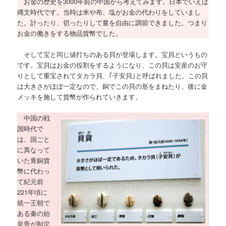
お金の歴史を3000年前の中国から考えてみます。日本でいえば
縄文時代です。当時は米や布、塩がお金の代わりをしていまし
た。計ったり、切ったりして量を自由に調節できました。つまり
お金の働きをする物品貨幣でした。
そして宝と同じ値打ちのある貝が登場します。宝貝というもの
です。宝貝はお金の役割をするようになり、この貝は安産のお守
りとして重宝されてタカラ貝、｢子安貝｣と呼ばれました。この貝
は大きさがほぼ一定なので、銅でこの貝の形をまねたり、後に金
メッキを施して貨幣が作られていきます。
中国の戦
国時代で
は、国ごと
に異なって
いた青銅貨
幣に代わっ
て紀元前
221年頃に
統一王朝で
ある秦の始
皇帝が制定