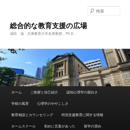
メ
イ
検
ン
索
コ
総合的な教育支援の広場
ン
成田 滋 兵庫教育大学名誉教授、Ph.D.
テ
ン
ツ
へ
移
動
メ
ホーム
ご挨拶と自己紹介
認知心理学の面白さ
イ
ン
学校の風景
心理学のややこしさ
メ
ニ
教育相談とカウンセリング
特別支援教育に関する情報
ュ
ー
ホームスクール
初めに言葉があった
留学の奨め