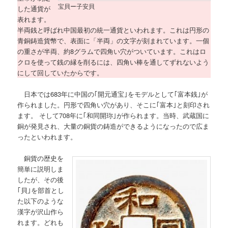
宝貝ー子安貝
した通貨が
表れます。
半両銭と呼ばれ中国最初の統一通貨といわれます。これは円形の
青銅鋳造貨幣で、表面に「半両」の文字が刻まれています。一個
の重さが半両、約8グラムで四角い穴がついています。これはロ
クロを使って銭の縁を削るには、四角い棒を通してずれないよう
にして回していたからです。
日本では683年に中国の｢開元通宝｣をモデルとして｢富本銭｣が
作られました。円形で四角い穴があり、そこに｢富本｣と刻印され
ます。 そして708年に｢和同開珎｣が作られます。当時、武蔵国に
銅が発見され、大量の銅貨の鋳造ができるようになったので広ま
ったといわれます。
銅貨の歴史を
簡単に説明しま
したが、その後
｢貝｣を部首とし
た以下のような
漢字が沢山作ら
れます。どれも