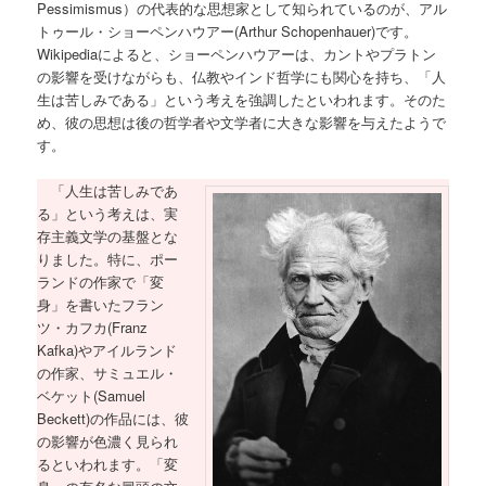
Pessimismus）の代表的な思想家として知られているのが、アル
トゥール・ショーペンハウアー(Arthur Schopenhauer)です。
Wikipediaによると、ショーペンハウアーは、カントやプラトン
の影響を受けながらも、仏教やインド哲学にも関心を持ち、「人
生は苦しみである」という考えを強調したといわれます。そのた
め、彼の思想は後の哲学者や文学者に大きな影響を与えたようで
す。
「人生は苦しみであ
る」という考えは、実
存主義文学の基盤とな
りました。特に、ポー
ランドの作家で「変
身」を書いたフラン
ツ・カフカ(Franz
Kafka)やアイルランド
の作家、サミュエル・
ベケット(Samuel
Beckett)の作品には、彼
の影響が色濃く見られ
るといわれます。「変