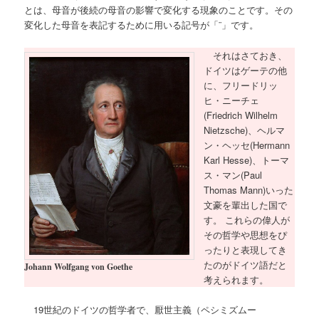
とは、母音が後続の母音の影響で変化する現象のことです。その
変化した母音を表記するために用いる記号が「¨」です。
それはさておき、
ドイツはゲーテの他
に、フリードリッ
ヒ・ニーチェ
(Friedrich Wilhelm
Nietzsche)、ヘルマ
ン・ヘッセ(Hermann
Karl Hesse)、トーマ
ス・マン(Paul
Thomas Mann)いった
文豪を輩出した国で
す。 これらの偉人が
その哲学や思想をぴ
ったりと表現してき
たのがドイツ語だと
Johann Wolfgang von Goethe
考えられます。
19世紀のドイツの哲学者で、厭世主義（ペシミズムー