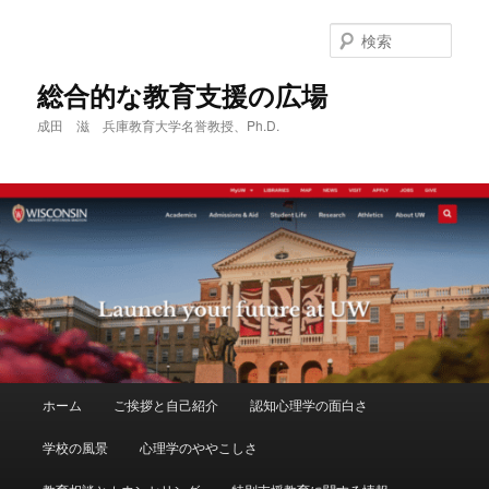
メ
イ
検
ン
索
コ
総合的な教育支援の広場
ン
成田 滋 兵庫教育大学名誉教授、Ph.D.
テ
ン
ツ
へ
移
動
メ
ホーム
ご挨拶と自己紹介
認知心理学の面白さ
イ
ン
学校の風景
心理学のややこしさ
メ
ニ