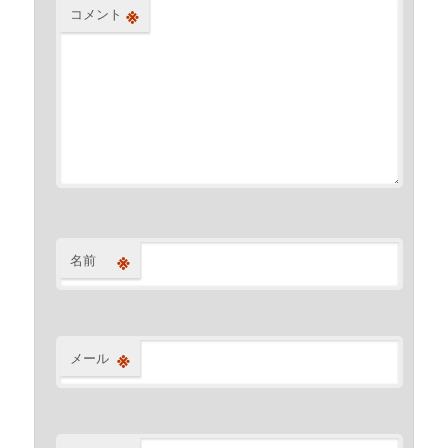
※
コメント
※
名前
※
メール