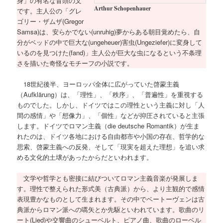
身」の有名な冒頭の文
Arthur Schopenhauer
です。主人公の「グレ
ゴリー・ザムザ(Gregor
Samsa)は、安らかでない(unruhig)夢からある朝目覚めたら、自
分がベッドの中で巨大な(ungeheuer)害虫(Ungeziefer)に変身して
いるのを見つけた(fand)」主人公が巨大な虫になるという不条理
さを描いた奇怪なモチーフの小説です。
18世紀後半、ヨーロッパ全体に広がっていた啓蒙主義
（Aufklärung）は、「理性」、「秩序」、「普遍性」を重視する
ものでした。しかし、ドイツではこの理性という主義に対し「人
間の感情」や「想像力」、「個性」などが抑圧されていると主張
します。ドイツでロマン主義（die deutsche Romantik）が生ま
れたのは、ドイツ各地における自由都市や小国の存在、哲学的な
思索、啓蒙主義への反発、そして「現実を超えた理想」を追い求
める文化的土壌があったからだといわれます。
文学や哲学とも密接に結びついてロマン主義音楽が発展しま
す。理性で整えられた形式美（古典派）から、より主観的で感情
表現豊かなものとして生まれます。その中でベートーヴェンは古
典派からロマン派への嚆矢とか先駆といわれています。歌曲のリ
ート(Lied)や交響曲のシューベルト、ピアノ曲、歌曲のローベル