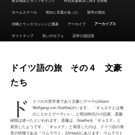
教育相談とカウンセリング
特別支援教育に関する情報
ュ
ー
ホームスクール
初めに言葉があった
留学の奨め
アーカイブス
沖縄とウィスコンシンと囲碁
アーカイブ
サイトマップ
笑いのカフェ
語学の談話室
ドイツ語の旅 その４ 文豪
たち
ド
イツの大哲学者であり文豪にゲーテ(Johann
Wolfgang von Goethe)がいます。 「ギョエテとは俺
のことかとゲーテいい」と明治時代の小説家、斎藤
緑雨は述べたといわれます。斎藤は、Goetheを「ギョエテ」と
発音したようです。「ギョエテ」と発音したのは、ドイツ語の発
音の特徴である「ウムラウト」(Umlaut)にあります。ウムラウト