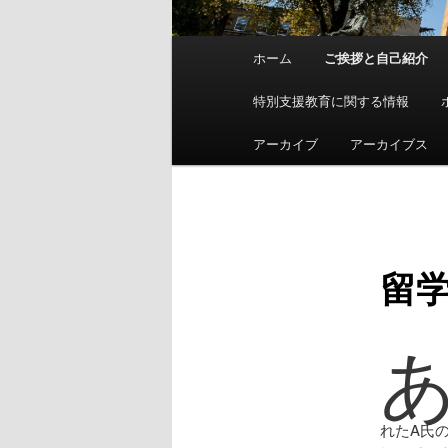
メ
ホーム
ご挨拶と自己紹介
イ
ン
特別支援教育に関する情報
メ
ニ
アーカイブ
アーカイブス
ュ
ー
留
れたA氏