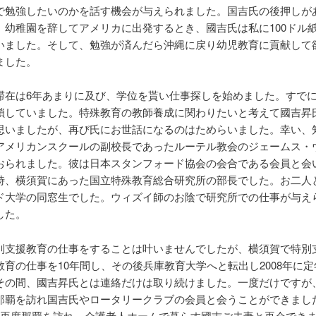
で勉強したいのかを話す機会が与えられました。国吉氏の後押しが
。幼稚園を辞してアメリカに出発するとき、國吉氏は私に100ドル
いました。そして、勉強が済んだら沖縄に戻り幼児教育に貢献して
ました。
滞在は6年あまりに及び、学位を貰い仕事探しを始めました。すで
鎖していました。特殊教育の教師養成に関わりたいと考えて國吉昇
思いましたが、再び氏にお世話になるのはためらいました。幸い、
アメリカンスクールの副校長であったルーテル教会のジェームス・
おられました。彼は日本スタンフォード協会の会合である会員と会
時、横須賀にあった国立特殊教育総合研究所の部長でした。お二人
ド大学の同窓生でした。ウィズイ師のお陰で研究所での仕事が与え
した。
別支援教育の仕事をすることは叶いませんでしたが、横須賀で特別
教育の仕事を10年間し、その後兵庫教育大学へと転出し2008年に
その間、國吉昇氏とは連絡だけは取り続けました。一度だけですが
那覇を訪れ国吉氏やロータリークラブの会員と会うことができました。
に再度那覇を訪れ、介護老人ホームで暮らす國吉ご夫妻と再会でき