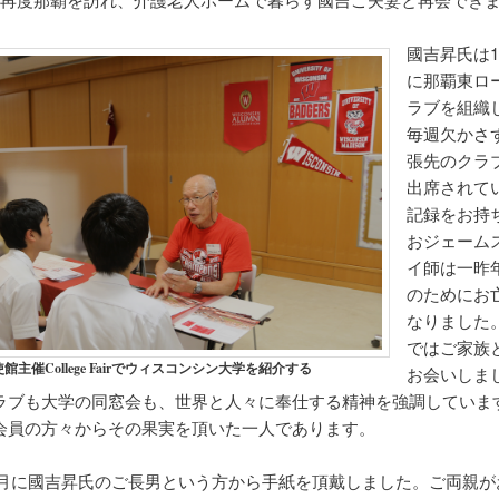
國吉昇氏は1
に那覇東ロ
ラブを組織
毎週欠かさ
張先のクラ
出席されて
記録をお持
おジェーム
イ師は一昨
のためにお
なりました
ではご家族
主催College Fairでウィスコンシン大学を紹介する
お会いしま
ラブも大学の同窓会も、世界と人々に奉仕する精神を強調していま
会員の方々からその果実を頂いた一人であります。
年12月に國吉昇氏のご長男という方から手紙を頂戴しました。ご両親