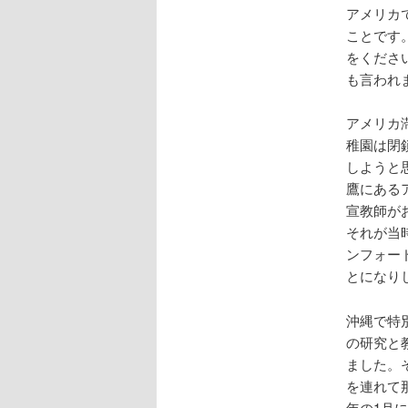
アメリカ
ことです
をくださ
も言われ
アメリカ
稚園は閉
しようと
鷹にある
宣教師が
それが当
ンフォー
とになり
沖縄で特
の研究と
ました。
を連れて
年の1月