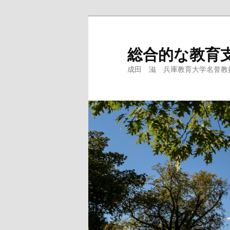
メ
イ
ン
総合的な教育
コ
成田 滋 兵庫教育大学名誉教授、
ン
テ
ン
ツ
へ
移
動