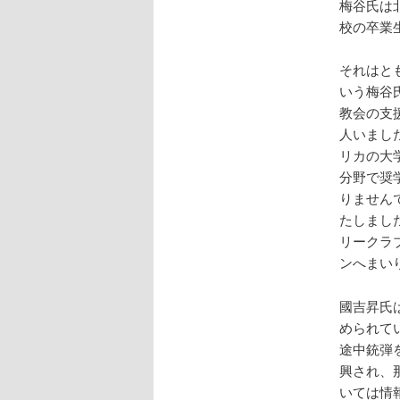
梅谷氏は
校の卒業
それはと
いう梅谷
教会の支
人いまし
リカの大
分野で奨
りません
たしまし
リークラ
ンへまい
國吉昇氏
められて
途中銃弾
興され、
いては情