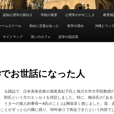
認知心理学の面白さ
学校の風景
心理学のややこしさ
教育相
ホームスクール
初めに言葉があった
留学の奨め
沖縄とウィ
サイトマップ
笑いのカフェ
語学の談話室
学でお世話になった人
あ
る雑誌で、日本美術史家の堀尾真紀子氏と旭川大学大学院教授
郎氏という方のエッセイを拝読しました。特に、梅谷氏の｢ある
イターの個人的事情ーA氏のこと｣は興味深く感じました。昔、
のことがずっと心の隅に残り、50年振りで再会できたという内容で