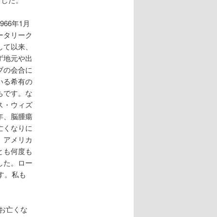
966年1月
ータリーク
して以来、
ず地元や出
ブの会合に
いる希有の
ちです。な
ス・ウィズ
年、脳腫瘍
亡くなりに
。アメリカ
とも何度も
した。ロー
す。私も
がお亡くな