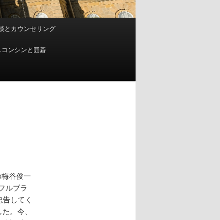
談とカウンセリング
スコンシンと囲碁
の梅谷俊一
フルブラ
忠告してく
した。今、