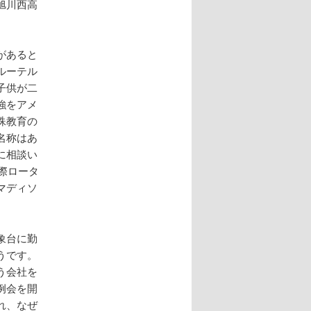
旭川西高
があると
ルーテル
子供が二
強をアメ
殊教育の
名称はあ
に相談い
際ロータ
マディソ
象台に勤
うです。
う会社を
例会を開
れ、なぜ