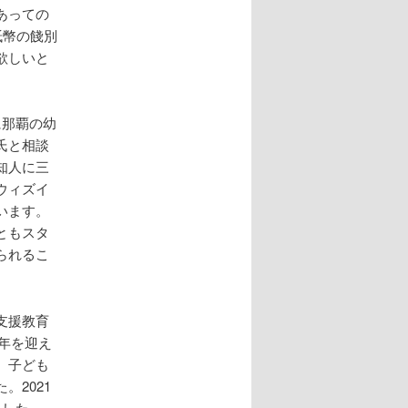
あっての
紙幣の餞別
欲しいと
に那覇の幼
氏と相談
知人に三
ウィズイ
います。
ともスタ
られるこ
支援教育
定年を迎え
、子ども
2021
ました。