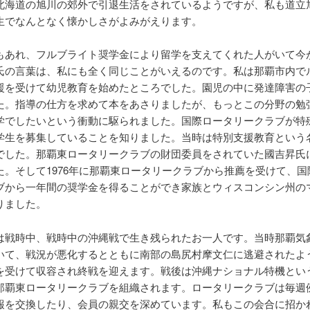
北海道の旭川の郊外で引退生活をされているようですが、私も道立
生でなんとなく懐かしさがよみがえります。
もあれ、フルブライト奨学金により留学を支えてくれた人がいて今
氏の言葉は、私にも全く同じことがいえるのです。私は那覇市内で
援を受けて幼児教育を始めたところでした。園児の中に発達障害の
た。指導の仕方を求めて本をあさりましたが、もっとこの分野の勉
学でしたいという衝動に駆られました。国際ロータリークラブが特
学生を募集していることを知りました。当時は特別支援教育という
でした。那覇東ロータリークラブの財団委員をされていた國吉昇氏
た。そして1976年に那覇東ロータリークラブから推薦を受けて、国
ブから一年間の奨学金を得ることができ家族とウィスコンシン州の
りました。
は戦時中、戦時中の沖縄戦で生き残られたお一人です。当時那覇気
いて、戦況が悪化するとともに南部の島尻村摩文仁に逃避されたよ
を受けて収容され終戦を迎えます。戦後は沖縄ナショナル特機とい
那覇東ロータリークラブを組織されます。ロータリークラブは毎週
報を交換したり、会員の親交を深めています。私もこの会合に招か