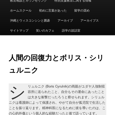
教育相談とカウンセリング
特別支援教育に関する情報
ュ
ー
ホームスクール
初めに言葉があった
留学の奨め
沖縄とウィスコンシンと囲碁
アーカイブ
アーカイブス
サイトマップ
笑いのカフェ
語学の談話室
人間の回復力とボリス・シリ
ュルニク
シ
リュルニク (Boris Cyrulnik)の両親がユダヤ人強制収
容所に送られたこと、自分もその運命にあったこと
は大きな衝撃だったろうと察せられます。シリュル
ニクは看護師によって保護され、やがて自分が孤児院で生活した
ことを振り返ります。精神科医になるために彼を導いたのは、こ
の心的外傷という個人的な経験だったと後で語っています。