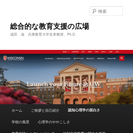
メ
イ
検
ン
索
コ
総合的な教育支援の広場
ン
成田 滋 兵庫教育大学名誉教授、Ph.D.
テ
ン
ツ
へ
移
動
メ
認知心理学の面白さ
ホーム
ご挨拶と自己紹介
イ
ン
学校の風景
心理学のややこしさ
メ
ニ