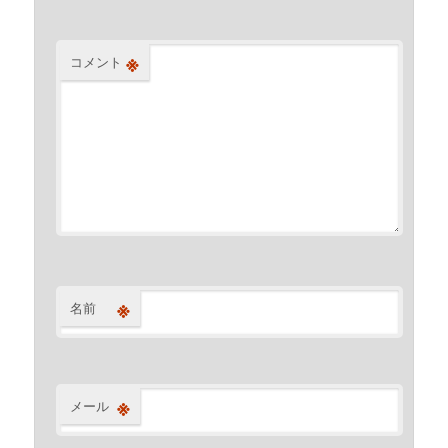
※
コメント
※
名前
※
メール