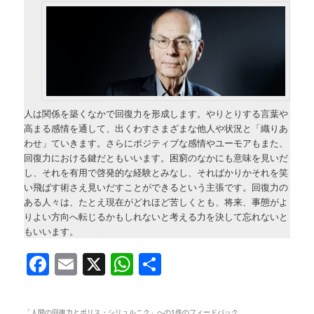
人は関係を築くなかで回復力を形成します。やりとりする言葉や
高まる感情を通して、出くわすさまざまな他人や状況と「織りあ
わせ」ていきます。さらにポジティブな感情やユーモアもまた、
回復力における鍵だともいいます。困窮のなかにも意味を見いだ
し、それを有用で啓発的な経験とみなし、そればかりかそれを笑
い飛ばす術さえ見いだすことができるという主張です。回復力の
ある人々は、たとえ現在がどれほど苦しくとも、将来、事態がよ
りよい方向へ転じるかもしれないと考える力を決して忘れないと
もいいます。
Facebook
Email
X
WhatsApp
共
有
「
人間の回復力とボリス・シリュルニク
」への1件のフィードバック