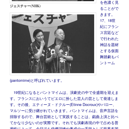
を色濃く見
ジェスチャー(NHK)
ることがで
きます。
17、18世
紀にフラン
ス宮廷など
で行われた
神話を題材
とする仮面
舞踏劇もパ
ントーム
(pantomime)と呼ばれています。
19世紀になるとパントマイムは、演劇史の中で全盛期を迎えま
す。フランスにおいうてピエロに扮した芸人の芸として発達しま
す。その後、エティーヌ・ドクルー(Etinne Docroux)やバロー、
マルソーに受け継がれていきます。パントマイムは、音声言語を
排除するので、舞台芸術として実践することは、戯曲上演と比べ
てかなり少ないのが実際です。それでも演劇表現の中で占める普
遍性によって、今日でも俳優訓練や養成の一手段として世界各国