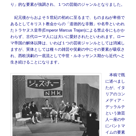
り」的な要素が強調され、１つの芸能のジャンルとなりました。
紀元後からおよそ５世紀の初めに至るまで、ものまねが卑俗で
あるとしてキリスト教会からの「道徳的な非難」や名帝といわれ
たトラヤヌス皇帝(Emperor Marcus Trajan)による禁止令にもかか
わらず、古代ローマ人には大いに愛好されたといわれます。ロー
マ帝国の解体以降は、いわば１つの芸術ジャンルとしては消滅し
ますが、実体としては種々の雑芸や笑劇の中にその要素が吸収さ
れ、西欧演劇の一底流として中世・ルネッサンス期から近代へと
生き続けることになります。
本稿で既
に述べまし
たが、イタ
リアのコン
メディア・
デッラルテ
という旅芸
人一座の中
にパントマ
イムの要素