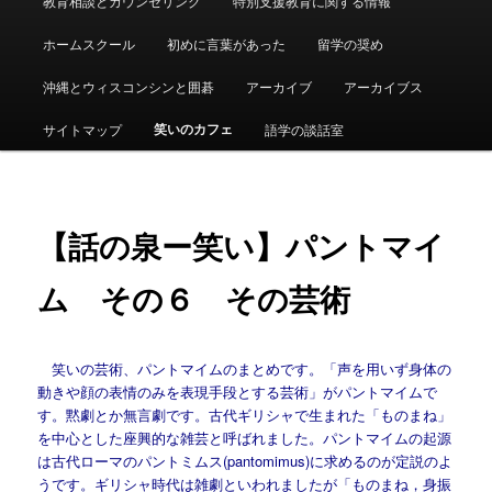
教育相談とカウンセリング
特別支援教育に関する情報
ュ
ー
ホームスクール
初めに言葉があった
留学の奨め
沖縄とウィスコンシンと囲碁
アーカイブ
アーカイブス
笑いのカフェ
サイトマップ
語学の談話室
【話の泉ー笑い】パントマイ
ム その６ その芸術
笑いの芸術、パントマイムのまとめです。「声を用いず身体の
動きや顔の表情のみを表現手段とする芸術」がパントマイムで
す。黙劇とか無言劇です。古代ギリシャで生まれた「ものまね」
を中心とした座興的な雑芸と呼ばれました。パントマイムの起源
は古代ローマのパントミムス(pantomimus)に求めるのが定説のよ
うです。ギリシャ時代は雑劇といわれましたが「ものまね，身振