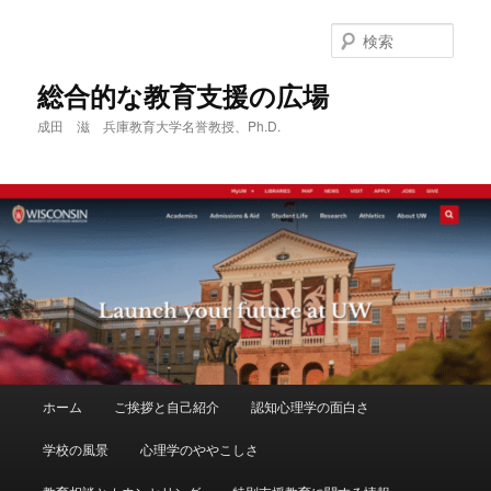
メ
イ
検
ン
索
コ
総合的な教育支援の広場
ン
成田 滋 兵庫教育大学名誉教授、Ph.D.
テ
ン
ツ
へ
移
動
メ
ホーム
ご挨拶と自己紹介
認知心理学の面白さ
イ
ン
学校の風景
心理学のややこしさ
メ
ニ