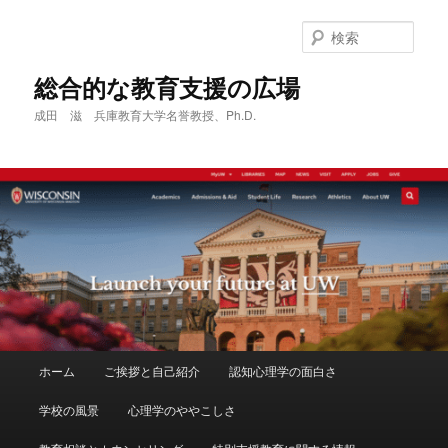
メ
イ
検
ン
索
コ
総合的な教育支援の広場
ン
成田 滋 兵庫教育大学名誉教授、Ph.D.
テ
ン
ツ
へ
移
動
メ
ホーム
ご挨拶と自己紹介
認知心理学の面白さ
イ
ン
学校の風景
心理学のややこしさ
メ
ニ