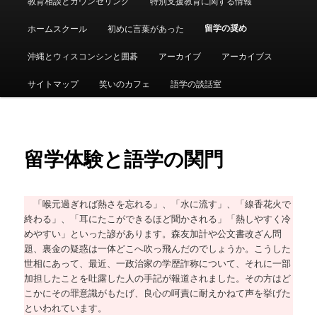
教育相談とカウンセリング
特別支援教育に関する情報
ュ
ー
留学の奨め
ホームスクール
初めに言葉があった
沖縄とウィスコンシンと囲碁
アーカイブ
アーカイブス
サイトマップ
笑いのカフェ
語学の談話室
留学体験と語学の関門
「喉元過ぎれば熱さを忘れる」、「水に流す」、「線香花火で
終わる」、「耳にたこができるほど聞かされる」「熱しやすく冷
めやすい」といった諺があります。森友加計や公文書改ざん問
題、裏金の疑惑は一体どこへ吹っ飛んだのでしょうか。こうした
世相にあって、最近、一政治家の学歴詐称について、それに一部
加担したことを吐露した人の手記が報道されました。その方はど
こかにその罪意識がもたげ、良心の呵責に耐えかねて声を挙げた
といわれています。