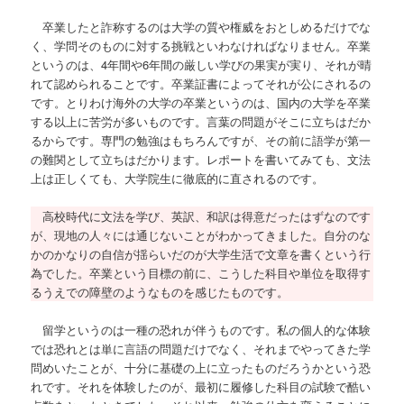
卒業したと詐称するのは大学の質や権威をおとしめるだけでな
く、学問そのものに対する挑戦といわなければなりません。卒業
というのは、4年間や6年間の厳しい学びの果実が実り、それが晴
れて認められることです。卒業証書によってそれが公にされるの
です。とりわけ海外の大学の卒業というのは、国内の大学を卒業
する以上に苦労が多いものです。言葉の問題がそこに立ちはだか
るからです。専門の勉強はもちろんですが、その前に語学が第一
の難関として立ちはだかります。レポートを書いてみても、文法
上は正しくても、大学院生に徹底的に直されるのです。
高校時代に文法を学び、英訳、和訳は得意だったはずなのです
が、現地の人々には通じないことがわかってきました。自分のな
かのかなりの自信が揺らいだのが大学生活で文章を書くという行
為でした。卒業という目標の前に、こうした科目や単位を取得す
るうえでの障壁のようなものを感じたものです。
留学というのは一種の恐れが伴うものです。私の個人的な体験
では恐れとは単に言語の問題だけでなく、それまでやってきた学
問めいたことが、十分に基礎の上に立ったものだろうかという恐
れです。それを体験したのが、最初に履修した科目の試験で酷い