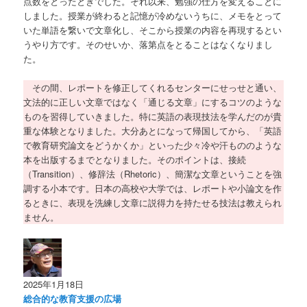
点数をとったときでした。それ以来、勉強の仕方を変えることに
しました。授業が終わると記憶が冷めないうちに、メモをとって
いた単語を繋いで文章化し、そこから授業の内容を再現するとい
うやり方です。そのせいか、落第点をとることはなくなりまし
た。
その間、レポートを修正してくれるセンターにせっせと通い、
文法的に正しい文章ではなく「通じる文章」にするコツのような
ものを習得していきました。特に英語の表現技法を学んだのが貴
重な体験となりました。大分あとになって帰国してから、「英語
で教育研究論文をどうかくか」といった少々冷や汗もののような
本を出版するまでとなりました。そのポイントは、接続
（Transition）、修辞法（Rhetoric）、簡潔な文章ということを強
調する小本です。日本の高校や大学では、レポートや小論文を作
るときに、表現を洗練し文章に説得力を持たせる技法は教えられ
ません。
2025年1月18日
総合的な教育支援の広場