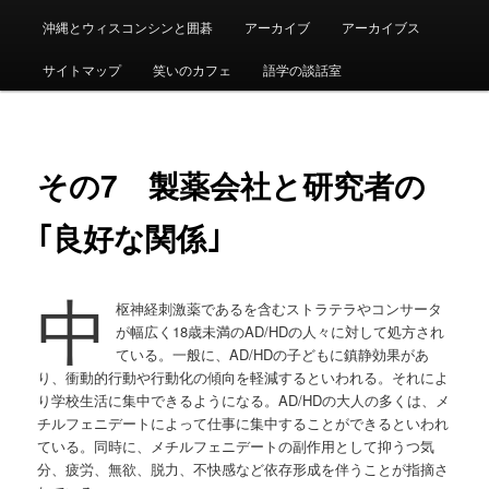
沖縄とウィスコンシンと囲碁
アーカイブ
アーカイブス
サイトマップ
笑いのカフェ
語学の談話室
その7 製薬会社と研究者の
｢良好な関係｣
中
枢神経刺激薬であるを含むストラテラやコンサータ
が幅広く18歳未満のAD/HDの人々に対して処方され
ている。一般に、AD/HDの子どもに鎮静効果があ
り、衝動的行動や行動化の傾向を軽減するといわれる。それによ
り学校生活に集中できるようになる。AD/HDの大人の多くは、メ
チルフェニデートによって仕事に集中することができるといわれ
ている。同時に、メチルフェニデートの副作用として抑うつ気
分、疲労、無欲、脱力、不快感など依存形成を伴うことが指摘さ