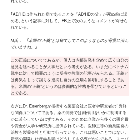
れている。
｢AD/HDは作られた病であることを「AD/HDの父」が死ぬ前に認
める｣という記事に対して、FB上で次のようなコメントが寄せら
れている。
M氏： ｢米国の”正義”とは得てしてこのようなものが背景に潜ん
でいますね。｣
この正義についてであるが、個人は内部告発も含めて広く自分の
意見を述べることが大事だという考えがある。いまだにベトナム
戦争に対して贖罪のように反省や教訓の記事がみられる。正義と
は勇気をもって誤りを指摘し自分の立場を鮮明にすることであ
る。米国の”正義”というのは多面的な性格を帯びているというこ
とである。
次ぎにDr. Eisenbergが指摘する製薬会社と医者や研究者の｢良好
な関係｣についてである。薬の開発では副作用をいかに制御する
かに苦心しているはずである。そのために企業から多くの研究費
や資金が大学や研究所に提供されている。医師主導の新薬開発の
治験も製薬会社と行動で行っている。これは悪いことではない。
新薬の開発には産学共同はどうしても必要だからである。スーパ