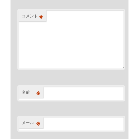
※
コメント
※
名前
※
メール