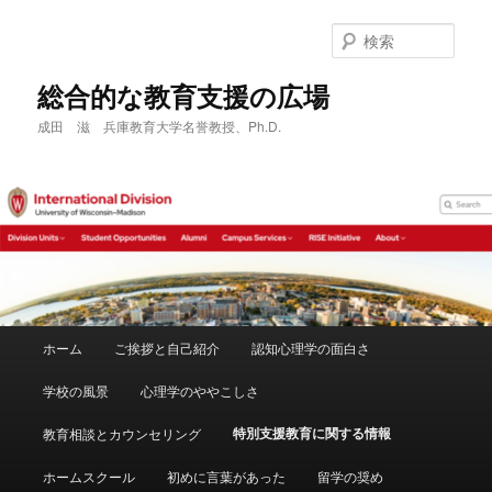
メ
イ
検
ン
索
コ
総合的な教育支援の広場
ン
成田 滋 兵庫教育大学名誉教授、Ph.D.
テ
ン
ツ
へ
移
動
メ
ホーム
ご挨拶と自己紹介
認知心理学の面白さ
イ
ン
学校の風景
心理学のややこしさ
メ
ニ
特別支援教育に関する情報
教育相談とカウンセリング
ュ
ー
ホームスクール
初めに言葉があった
留学の奨め