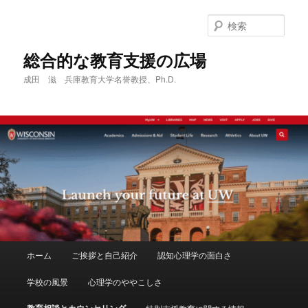
メ
イ
検
ン
索
コ
総合的な教育支援の広場
ン
成田 滋 兵庫教育大学名誉教授、Ph.D.
テ
ン
ツ
へ
移
動
メ
ホーム
ご挨拶と自己紹介
認知心理学の面白さ
イ
ン
学校の風景
心理学のややこしさ
メ
ニ
教育相談とカウンセリング