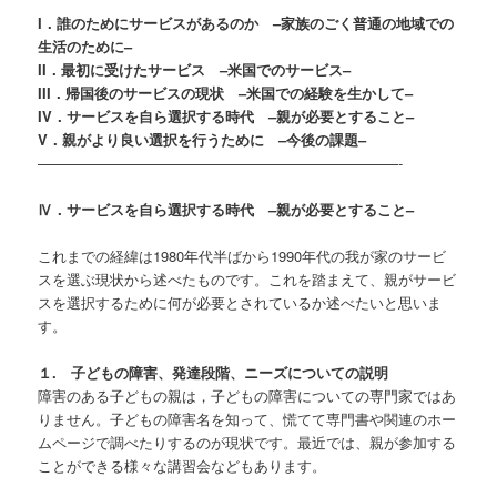
I．誰のためにサービスがあるのか –家族のごく普通の地域での
生活のために–
II．最初に受けたサービス –米国でのサービス–
III．帰国後のサービスの現状 –米国での経験を生かして–
IV．サービスを自ら選択する時代 –親が必要とすること–
V．親がより良い選択を行うために –今後の課題–
—————————————————————————-
Ⅳ．サービスを自ら選択する時代 –親が必要とすること–
これまでの経緯は1980年代半ばから1990年代の我が家のサービ
スを選ぶ現状から述べたものです。これを踏まえて、親がサービ
スを選択するために何が必要とされているか述べたいと思いま
す。
１. 子どもの障害、発達段階、ニーズについての説明
障害のある子どもの親は，子どもの障害についての専門家ではあ
りません。子どもの障害名を知って、慌てて専門書や関連のホー
ムページで調べたりするのが現状です。最近では、親が参加する
ことができる様々な講習会などもあります。