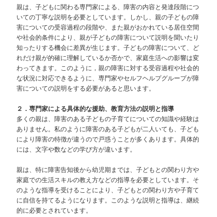
親は、子どもに関わる専門家による、障害の内容と発達段階につ
いての丁寧な説明を必要としています。しかし、親の子どもの障
害についての受容過程の段階や、また親がおかれている居住空間
や社会的条件により、親が子どもの障害について説明を聞いたり
知ったりする機会に差異が生じます。子どもの障害について、ど
れだけ親が的確に理解しているか否かで、家庭生活への影響は変
わってきます。このように，親の障害に対する受容過程や社会的
な状況に対応できるように、専門家やセルフヘルプグループが障
害についての説明をする必要があると思います。
２．専門家による具体的な援助、教育方法の説明と指導
多くの親は、障害のある子どもの子育てについての知識や経験は
ありません。私のように障害のある子どもが二人いても、子ども
により障害の特徴が違うので戸惑うことが多くあります。具体的
には、文字や数などの学び方が違います。
親は、特に障害告知後から幼児期までは、子どもとの関わり方や
家庭での生活スキルの教え方などの指導を必要としています。そ
のような指導を受けることにより、子どもとの関わり方や子育て
に自信を持てるようになります。このような説明と指導は、継続
的に必要とされています。