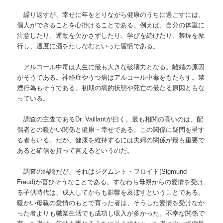
繰り返すが、幸せに年をとりながら健康のうちに過ごすには、
個人ができることを心掛けることである。例えば、自分の体重に
注意したり、運動を欠かさずしたり、学びを続けたり、禁煙を励
行し、適度に酒をたしなむといった習慣である。
アルコール中毒は人生に最も大きな破壊力となる。離婚の原因
がそうである。神経症やうつ病はアルコール中毒をもたらす。禁
煙行為もそうである。初期の病的状態や死亡の最たる原因ともな
っている。
調査の主査であるDr. Vaillantが曰く。最も相関の高いのは、配
偶者との暖かい関係と健康・幸せである。この関係に疑問を呈す
る者もいる。だが、健康を維持するには夫婦の関係が最も重要で
あると確信を持って言えるというのだ。
調査の結論だが、それはジグムント・フロイド(Sigmund
Freud)が喜びそうなことである。すなわち母親からの愛情を受け
る子供時代は、成人してからも影響を及ぼすということである。
暖かい母親の愛情のもとで育った者は、そうした愛情を受けなか
った者よりも職業生活でも成功し収入が多かった。不幸な関係で