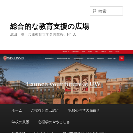
メ
イ
検
ン
索
コ
総合的な教育支援の広場
ン
成田 滋 兵庫教育大学名誉教授、Ph.D.
テ
ン
ツ
へ
移
動
メ
ホーム
ご挨拶と自己紹介
認知心理学の面白さ
イ
ン
学校の風景
心理学のややこしさ
メ
ニ