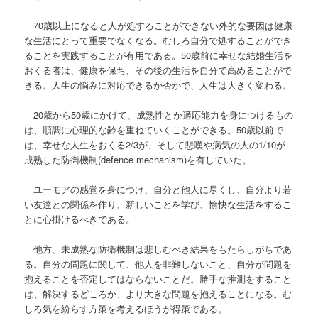
70歳以上になると人が処することができない外的な要因は健康
な生活にとって重要でなくなる。むしろ自分で処することができ
ることを実践することが有用である。50歳前に幸せな結婚生活を
おくる者は、健康を保ち、その後の生活を自分で高めることがで
きる。人生の悩みに対応できるか否かで、人生は大きく変わる。
20歳から50歳にかけて、成熟性とか適応能力を身につけるもの
は、順調に心理的な齢を重ねていくことができる。50歳以前で
は、幸せな人生をおくる2/3が、そして悲嘆や病気の人の1/10が
成熟した防衛機制(defence mechanism)を有していた。
ユーモアの感覚を身につけ、自分と他人に尽くし、自分より若
い友達との関係を作り、新しいことを学び、愉快な生活をするこ
とに心掛けるべきである。
他方、未成熟な防衛機制は悲しむべき結果をもたらしがちであ
る。自分の問題に関して、他人を非難しないこと、自分が問題を
抱えることを否定してはならないことだ。勝手な推測をすること
は、解決するどころか、より大きな問題を抱えることになる。む
しろ気を紛らす方策を考えるほうが得策である。