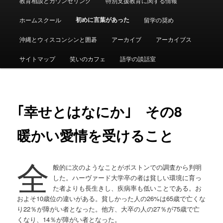
教育相談とカウンセリング
特別支援教育に関する情報
ュ
ー
初めに言葉があった
ホームスクール
留学の奨め
沖縄とウィスコンシンと囲碁
アーカイブ
アーカイブス
サイトマップ
笑いのカフェ
語学の談話室
｢幸せとはなにか｣ その8
暖かい愛情を受けること
全
般的に次のようなことがボストンでの調査から判明
した。ハーヴァード大学卒の者は貧しい環境に育っ
た者よりも長生きし、疾病率も低いことである。お
およそ10歳位の違いがある。貧しかった人の26%は65歳で亡くな
り22％が障がい者となった。他方、大卒の人の27％が75歳で亡
くなり、14％が障がい者となった。