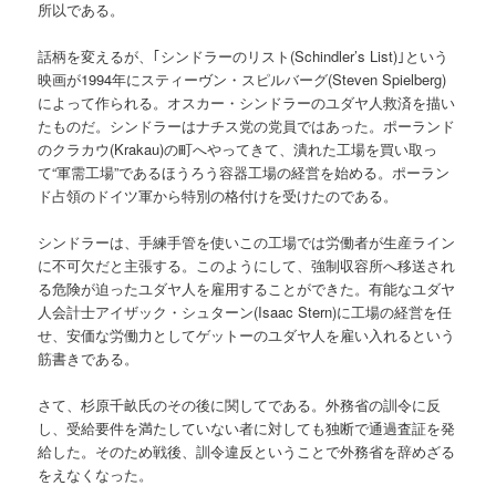
所以である。
話柄を変えるが、｢シンドラーのリスト(Schindler’s List)｣という
映画が1994年にスティーヴン・スピルバーグ(Steven Spielberg)
によって作られる。オスカー・シンドラーのユダヤ人救済を描い
たものだ。シンドラーはナチス党の党員ではあった。ポーランド
のクラカウ(Krakau)の町へやってきて、潰れた工場を買い取っ
て“軍需工場”であるほうろう容器工場の経営を始める。ポーラン
ド占領のドイツ軍から特別の格付けを受けたのである。
シンドラーは、手練手管を使いこの工場では労働者が生産ライン
に不可欠だと主張する。このようにして、強制収容所へ移送され
る危険が迫ったユダヤ人を雇用することができた。有能なユダヤ
人会計士アイザック・シュターン(Isaac Stern)に工場の経営を任
せ、安価な労働力としてゲットーのユダヤ人を雇い入れるという
筋書きである。
さて、杉原千畝氏のその後に関してである。外務省の訓令に反
し、受給要件を満たしていない者に対しても独断で通過査証を発
給した。そのため戦後、訓令違反ということで外務省を辞めざる
をえなくなった。