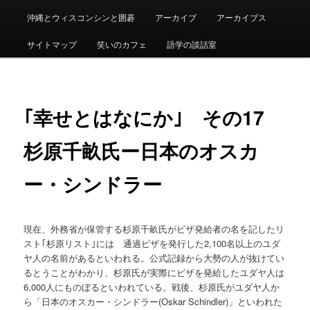
沖縄とウィスコンシンと囲碁
アーカイブ
アーカイブス
サイトマップ
笑いのカフェ
語学の談話室
｢幸せとはなにか｣ その17
杉原千畝氏ー日本のオスカ
ー・シンドラー
現在、外務省が保管する杉原千畝氏がビザ発給者の名を記したリ
スト｢杉原リスト｣には 通過ビザを発行した2,100名以上のユダ
ヤ人の名前があるといわれる。公式記録から大勢の人が抜けてい
るとうことがわかり、杉原氏が実際にビザを発給したユダヤ人は
6,000人にものぼるといわれている。戦後、杉原氏がユダヤ人か
ら「日本のオスカー・シンドラー(Oskar Schindler)」といわれた