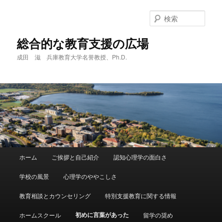
メ
イ
検
ン
索
コ
総合的な教育支援の広場
ン
成田 滋 兵庫教育大学名誉教授、Ph.D.
テ
ン
ツ
へ
移
動
メ
ホーム
ご挨拶と自己紹介
認知心理学の面白さ
イ
ン
学校の風景
心理学のややこしさ
メ
ニ
教育相談とカウンセリング
特別支援教育に関する情報
ュ
ー
初めに言葉があった
ホームスクール
留学の奨め