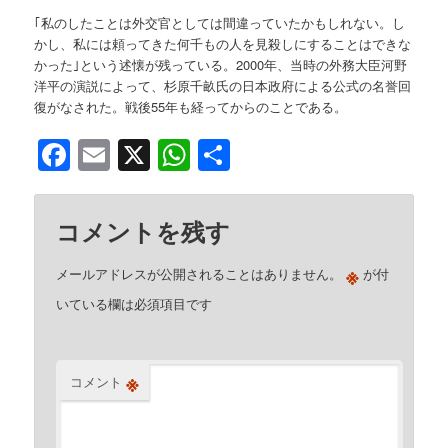
｢私のしたことは外交官としては間違っていたかもしれない。し
かし、私には頼ってきた何千もの人を見殺しにすることはできな
かった｣という述懐が残っている。2000年、当時の外務大臣河野
洋平の演説によって、杉原千畝氏の日本政府による公式の名誉回
復がなされた。戦後55年も経ってからのことである。
Facebook
Email
X
WhatsApp
共
有
コメントを残す
※
メールアドレスが公開されることはありません。
が付
いている欄は必須項目です
※
コメント