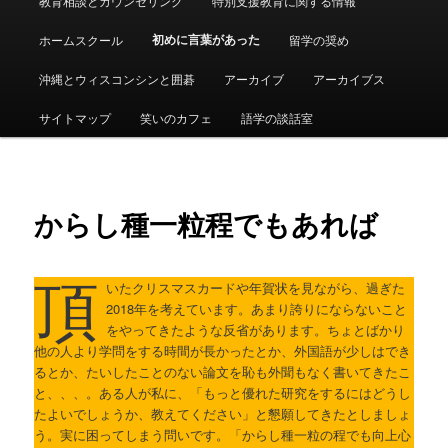
教育相談とカウンセリング
特別支援教育に関する情報
ュ
ー
初めに言葉があった
ホームスクール
留学の奨め
沖縄とウィスコンシンと囲碁
アーカイブ
アーカイブス
サイトマップ
笑いのカフェ
語学の談話室
からし種一粒程でもあれば
頂
いたクリスマスカードや年賀状を見ながら、過ぎた
2018年を考えています。あまり誇りにならないこと
をやってきたような反省があります。ちょとばかり
他の人より学問をする時間が長かったとか、外国語が少しはでき
るとか、たいしたことのない論文を恥も外聞もなく書いてきたこ
と、、、。ある人が私に、「もっと優れた研究をするにはどうし
たよいでしょうか、教えてください」と懇願してきたとしましょ
う。実に困ってしまう問いです。「からし種一粒の程でも向上心