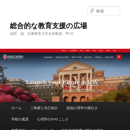
メ
イ
検
ン
索
コ
総合的な教育支援の広場
ン
成田 滋 兵庫教育大学名誉教授、Ph.D.
テ
ン
ツ
へ
移
動
メ
ホーム
ご挨拶と自己紹介
認知心理学の面白さ
イ
ン
学校の風景
心理学のややこしさ
メ
ニ