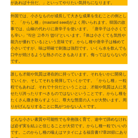
があれば十分だ、」といってやりたい気持ちになります。
外国では、小さなものが成長して大きな成果を生むことの例とし
て、「からし種」(mastard seed)がよく用いられます。韓国の故
事では、山椒の代わりに唐辛子を使います。「唐辛子は小さくて
も辛い」”작은 고추가 맵다”といいます。｢体は小さくても気性や
能力が優れている｣という意味です。からし種や唐辛子は極めて
小さいですが、味は明確で刺激は強烈です。いくら水を飲んでも
口中が焼けるような熱さのときもあります。侮ってはならないの
です。
誰しも才能や気質は潜在的に持っています。それをいかに開発し
ていくか、そしてそれを発揮していくかです。「からし種」一粒
程でもあれば、それで十分だということは、才能や気質は人に見
せたり誇ったりすべきものではないということです。からし種を
たくさん撒き散らすように、尊大な態度の人々が大勢います。周
りがげんなりすることに気がつかない人々です。
どんな小さい素質や可能性でも辛抱強く育て、途中で諦めなけれ
ば必ず実を結ぶと信じることが大切です。からし種一粒でいいの
です。このからし種の喩えはマタイによる福音書17章20節にあり