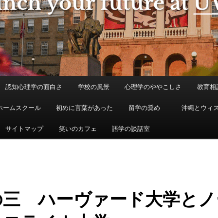
認知心理学の面白さ
学校の風景
心理学のややこしさ
教育相
ホームスクール
初めに言葉があった
留学の奨め
沖縄とウィ
サイトマップ
笑いのカフェ
語学の談話室
の三 ハーヴァード大学とノ