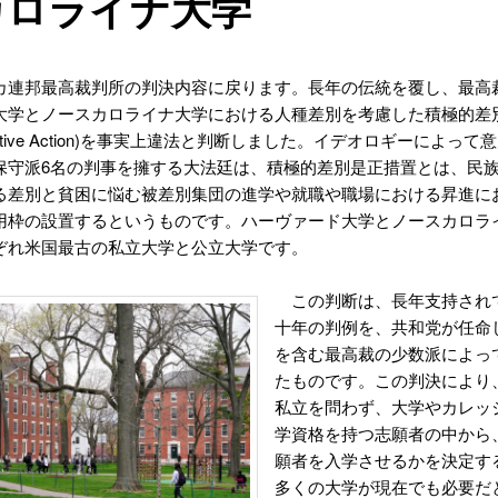
カロライナ大学
カ連邦最高裁判所の判決内容に戻ります。長年の伝統を覆し、最高
大学とノースカロライナ大学における人種差別を考慮した積極的差
irmative Action)を事実上違法と判断しました。イデオロギーによっ
保守派6名の判事を擁する大法廷は、積極的差別是正措置とは、民
る差別と貧困に悩む被差別集団の進学や就職や職場における昇進に
用枠の設置するというものです。ハーヴァード大学とノースカロラ
ぞれ米国最古の私立大学と公立大学です。
この判断は、長年支持され
十年の判例を、共和党が任命
を含む最高裁の少数派によっ
たものです。この判決により
私立を問わず、大学やカレッ
学資格を持つ志願者の中から
願者を入学させるかを決定す
多くの大学が現在でも必要だ