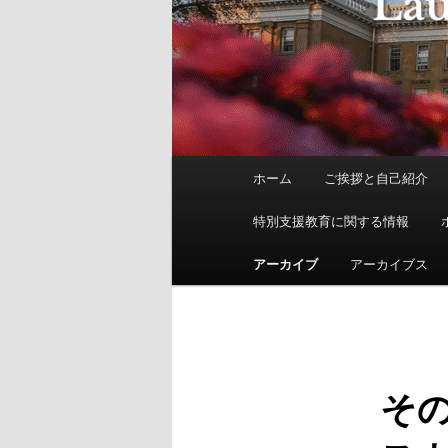
メ
ホーム
ご挨拶と自己紹介
イ
ン
特別支援教育に関する情報
メ
ニ
アーカイブ
アーカイブス
ュ
ー
そ