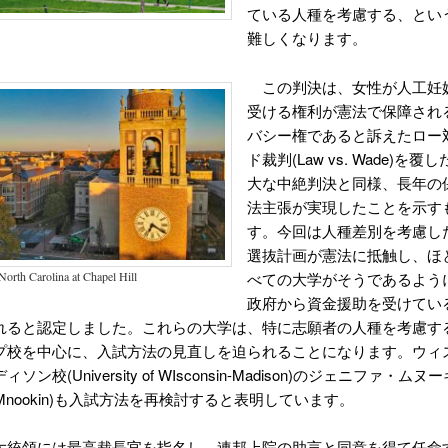
ている人種を考慮する、とい
難しくなります。
この判決は、女性が人工妊
受ける権利が憲法で保障され
バシー権であると訴えたロー
ド裁判(Law vs. Wade)を
大な中絶判決と同様、長年の
法主張が実現したことを示す
す。今回は人種差別を考慮し
選抜計画が憲法に抵触し、ほ
べての大学がそうであるよう
North Carolina at Chapel Hill
政府から資金援助を受けてい
れると認定しました。これらの大学は、特に志願者の人種を考慮す
プ校を中心に、入試方法の見直しを迫られることになります。ウィ
ソン校(University of WIsconsin-Madison)のジェニファ・ム
fer Mnookin)も入試方法を再検討すると表明しています。
大統領には最高裁長官を指名し、連邦上院の助言と同意を得て任命