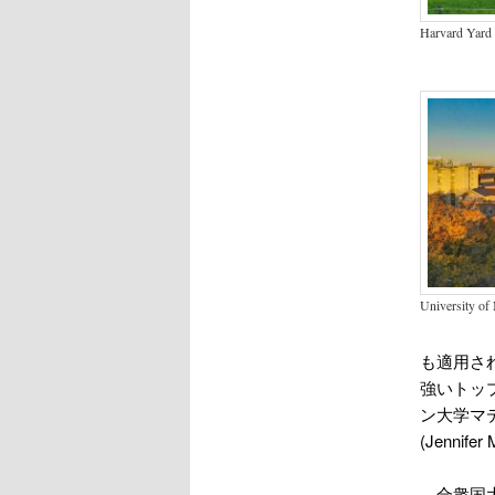
Harvard Yard
University of 
も適用さ
強いトッ
ン大学マディ
(Jenni
合衆国