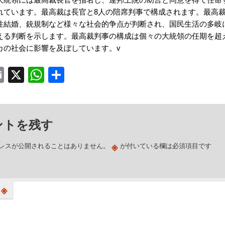
れています。最高裁は長官と8人の陪席判事で構成されます。最高
性結婚、銃規制など様々な社会的争点が判断され、国民生活の多岐
える判断を示します。最高裁判事の構成は個々の大統領の任期を超
カの社会に影響を及ぼしています。v
acebook
Email
X
WhatsApp
共
有
ントを残す
※
レスが公開されることはありません。
が付いている欄は必須項目です
※