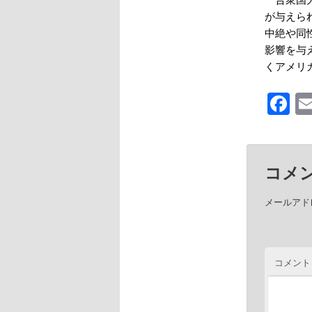
が与えら
中絶や同
影響を与
くアメリ
F
コメ
メールアド
コメント