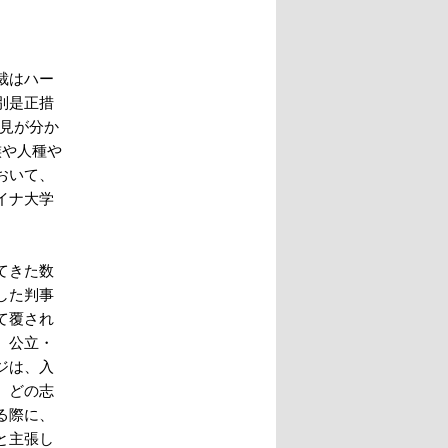
裁はハー
別是正措
て意見が分か
族や人種や
おいて、
イナ大学
てきた数
した判事
て覆され
、公立・
ジは、入
、どの志
る際に、
と主張し