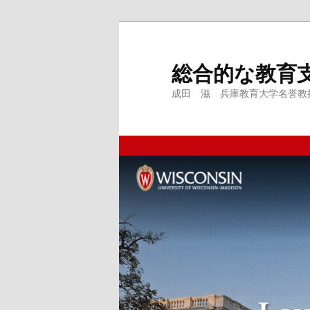
メ
イ
ン
総合的な教育
コ
成田 滋 兵庫教育大学名誉教授、
ン
テ
ン
ツ
へ
移
動