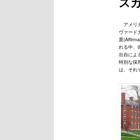
ス
アメリ
ヴァード
置(Aff
れる中、
出自によ
特別な採
は、それ