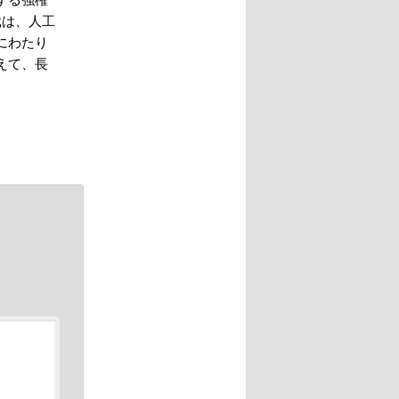
裁は、人工
にわたり
えて、長