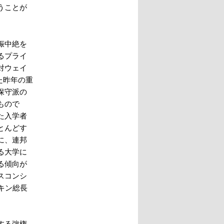
うことが
娠中絶を
るプライ
対ウェイ
覆した昨年の重
保守派の
もので
た入学者
とんどす
に、連邦
る大学に
る傾向が
スコンシ
ヌーキン総長
する強権