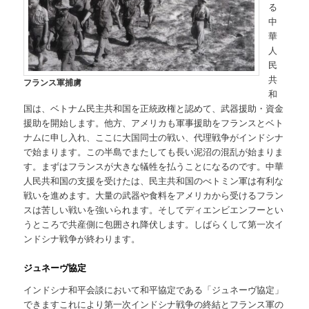
る
中
華
人
民
共
フランス軍捕虜
和
国は、ベトナム民主共和国を正統政権と認めて、武器援助・資金
援助を開始します。他方、アメリカも軍事援助をフランスとベト
ナムに申し入れ、ここに大国同士の戦い、代理戦争がインドシナ
で始まります。この半島でまたしても長い泥沼の混乱が始まりま
す。まずはフランスが大きな犠牲を払うことになるのです。中華
人民共和国の支援を受けたは、民主共和国のべトミン軍は有利な
戦いを進めます。大量の武器や食料をアメリカから受けるフラン
スは苦しい戦いを強いられます。そしてディエンビエンフーとい
うところで共産側に包囲され降伏します。しばらくして第一次イ
ンドシナ戦争が終わります。
ジュネーヴ協定
インドシナ和平会談において和平協定である「ジュネーヴ協定」
できますこれにより第一次インドシナ戦争の終結とフランス軍の