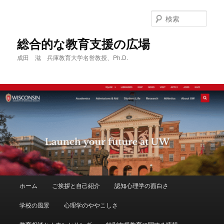
メ
イ
検
ン
索
コ
総合的な教育支援の広場
ン
成田 滋 兵庫教育大学名誉教授、Ph.D.
テ
ン
ツ
へ
移
動
メ
ホーム
ご挨拶と自己紹介
認知心理学の面白さ
イ
ン
学校の風景
心理学のややこしさ
メ
ニ