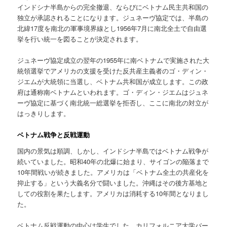
インドシナ半島からの完全撤退、ならびにベトナム民主共和国の
独立が承認されることになります。ジュネーヴ協定では、半島の
北緯17度を南北の軍事境界線とし1956年7月に南北全土で自由選
挙を行い統一を図ることが決定されます。
ジュネーヴ協定成立の翌年の1955年に南ベトナムで実施された大
統領選挙でアメリカの支援を受けた反共産主義者のゴ・ディン・
ジエムが大統領に当選し、ベトナム共和国が成立します。この政
府は通称南ベトナムといわれます。ゴ・ディン・ジエムはジュネ
ーヴ協定に基づく南北統一総選挙を拒否し、ここに南北の対立が
はっきりします。
ベトナム戦争と反戦運動
国内の景気は順調、しかし、インドシナ半島ではベトナム戦争が
続いていました。昭和40年の北爆に始まり、サイゴンの陥落まで
10年間戦いが続きました。アメリカは「ベトナム全土の共産化を
抑止する」という大義名分で闘いました。沖縄はその後方基地と
しての役割を果たします。アメリカは消耗する10年間となりまし
た。
ベトナム反戦運動の中心は学生でした。カリフォルニア大学バー