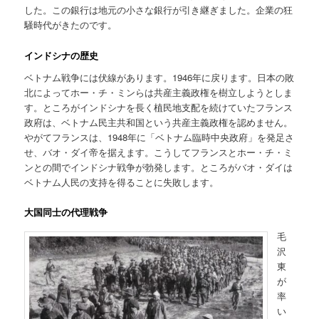
した。この銀行は地元の小さな銀行が引き継ぎました。企業の狂
騒時代がきたのです。
インドシナの歴史
ベトナム戦争には伏線があります。1946年に戻ります。日本の敗
北によってホー・チ・ミンらは共産主義政権を樹立しようとしま
す。ところがインドシナを長く植民地支配を続けていたフランス
政府は、ベトナム民主共和国という共産主義政権を認めません。
やがてフランスは、1948年に「ベトナム臨時中央政府」を発足さ
せ、バオ・ダイ帝を据えます。こうしてフランスとホー・チ・ミ
ンとの間でインドシナ戦争が勃発します。ところがバオ・ダイは
ベトナム人民の支持を得ることに失敗します。
大国同士の代理戦争
毛
沢
東
が
率
い