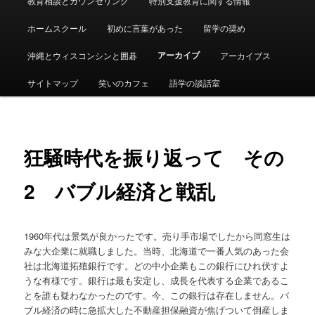
教育相談とカウンセリング
特別支援教育に関する情報
ュ
ー
ホームスクール
初めに言葉があった
留学の奨め
アーカイブ
沖縄とウィスコンシンと囲碁
アーカイブス
サイトマップ
笑いのカフェ
語学の談話室
狂騒時代を振り返って その
2 バブル経済と戦乱
1960年代は景気が良かったです。売り手市場でしたから同窓生は
みな大企業に就職しました。当時、北海道で一番人気のあった会
社は北海道拓殖銀行です。どの中小企業もこの銀行にひれ伏すよ
うな有様です。銀行は最も安定し、成長を代表する企業であるこ
とを誰も疑わなかったのです。今、この銀行は存在しません。バ
ブル経済の時に急拡大した不動産担保融資が焦げついて倒産しま