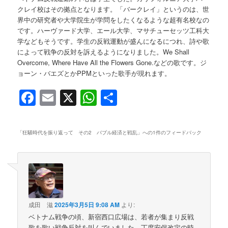
クレイ校はその拠点となります。「バークレイ」というのは、世
界中の研究者や大学院生が学問をしたくなるような超有名校なの
です。ハーヴァード大学、エール大学、マサチューセッツ工科大
学などもそうです。学生の反戦運動が盛んになるにつれ、詩や歌
によって戦争の反対を訴えるようになりました。We Shall
Overcome, Where Have All the Flowers Gone.などの歌です。ジ
ョーン・バエズとかPPMといった歌手が現れます。
Facebook
Email
X
WhatsApp
共
有
「
狂騒時代を振り返って その2 バブル経済と戦乱
」への1件のフィードバック
成田 滋
2025年3月5日 9:08 AM
より:
ベトナム戦争の頃、新宿西口広場は、若者が集まり反戦
歌を歌い戦争反対を叫んでいました。丁度安保改定の時