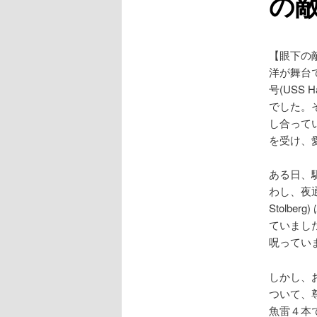
の
【眼下の敵
洋が舞台で
号(USS 
でした。
し合ってい
を受け、
ある日、
わし、夜
Stolb
ていまし
呪ってい
しかし、
ついて、
魚雷４本