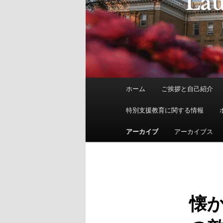
メ
ホーム
ご挨拶と自己紹介
イ
ン
特別支援教育に関する情報
メ
ニ
アーカイブ
アーカイブス
ュ
ー
懐