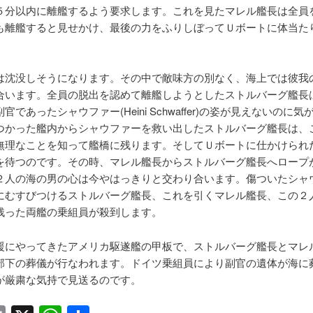
５分以内に離艦するよう要求します。これを見たマレル艦長は全員
も離艦すると見せかけ、最後の力をふりしぼってＵボートに体当た
は沈没しそうになります。その中で敵味方の別なく、海上では彼我
合います。全員の脱出を認めて離艦しようとしたストルバーグ艦長
官であったシャウファー(Heini Schwaffer)の姿が見えないのに気
つかった艦内からシャウファーを救い出したストルバーグ艦長は、
無理なことを知って艦橋に残ります。そしてＵボートに仕かけられ
を待つのです。その時、マレル艦長からストルバーグ艦長へロープ
２人の海の男の心は今やはっきりと交わり合います。傷ついたシャ
にむすびつけるストルバーグ艦長、これを引くマレル艦長、この２
残った両艦の乗組員が殺到します。
援にやってきたアメリカ駆遂艦の甲板で、ストルバーグ艦長とマレ
部下の葬儀が行なわれます。ドイツ乗組員により副官の遺体が海に
が厳粛な気持で見送るのです。