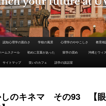
認知心理学の面白さ
学校の風景
心理学のややこしさ
教育相
ホームスクール
初めに言葉があった
留学の奨め
沖縄とウィ
サイトマップ
笑いのカフェ
語学の談話室
かしのキネマ その93 【