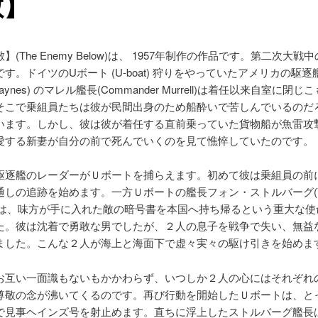
敵】
】(The Enemy Below)は、 1957年制作の作品です。第二次大戦
す。ドイツのUボート (U-boat) 狩りをやっていたアメリカの駆
Haynes) のマレル艦長(Commander Murrell)は着任以来自室に閉
そこで乗組員たちは彼が民間出身のため船酔いで苦しんでいるのだ
ます。しかし、彼は彼が着任する直前乗っていた貨物船が魚雷攻撃(to
愛する新妻が自分の前で死んでいくのを見て憔悴していたのです。
駆逐艦のレーダーがＵボートを捕らえます。初めて彼は乗組員の前
通しの追跡を始めます。一方Ｕボートの艦長フォン・ストルバーグ(V
erg) は、味方が手に入れた敵の暗号書を本国へ持ち帰るという重大な
た。彼は沈着で勇敢な男でしたが、２人の息子を戦争で失い、無益
ました。こんな２人が海上と海面下で虚々実々の駆け引きを始めま
お互い一面識もないもかかわらず、いつしか２人の心にはそれぞれ
尊敬の念が沸いてくるのです。再び行動を開始したＵボートは、と
で見事ヘインズ号を射止めます。直ちに浮上したストルバーグ艦長