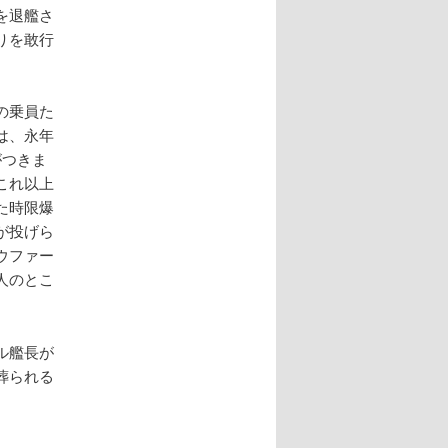
を退艦さ
りを敢行
の乗員た
は、永年
がつきま
これ以上
た時限爆
が投げら
ウファー
人のとこ
ル艦長が
葬られる