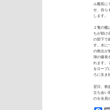
ル艦長に
せ、自ら
します。
２隻の艦
ちが助け
の部下で副
す。水に
の救出が
弾の爆発
れます。
をロープ
ろに生き
翌日、救
立ち会い
のを全員