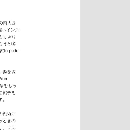
中の南大西
逐艦ヘインズ
じこもりきり
ろうと噂
rpedo)
に姿を現
on
使命をもっ
な戦争を
す。
の戦術に
っときの
は、マレ