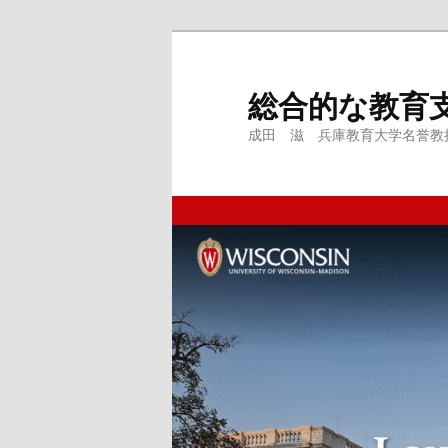
メ
イ
ン
総合的な教育
コ
成田 滋 兵庫教育大学名誉教授、
ン
テ
ン
ツ
へ
移
動