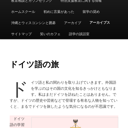
教育相談とカウンセリング
特別支援教育に関する情報
ュ
ー
ホームスクール
初めに言葉があった
留学の奨め
アーカイブス
沖縄とウィスコンシンと囲碁
アーカイブ
サイトマップ
笑いのカフェ
語学の談話室
ドイツ語の旅
ド
イツ語と私の関わりを取り上げていきます。外国語
を学ぶのはその国の文化を知るきっかけともなりま
す。私はまだドイツを訪ねたことはありません。で
すが、ドイツの歴史や芸術などで登場する有名な人物を知ってい
くと、まるでドイツを旅したような気分になるのが不思議です。
ドイツ
語の学習