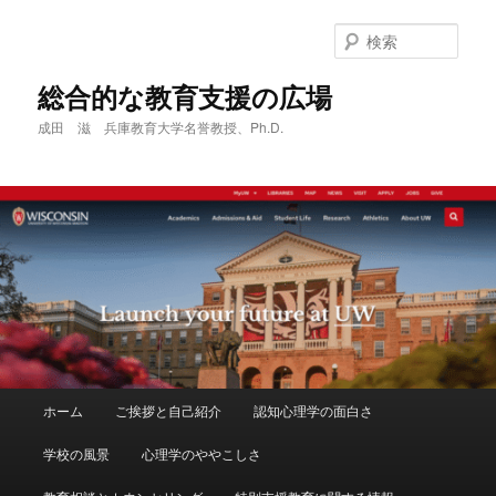
メ
イ
検
ン
索
コ
総合的な教育支援の広場
ン
成田 滋 兵庫教育大学名誉教授、Ph.D.
テ
ン
ツ
へ
移
動
メ
ホーム
ご挨拶と自己紹介
認知心理学の面白さ
イ
ン
学校の風景
心理学のややこしさ
メ
ニ