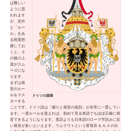
は難しい
ように思
われます
が、意外
と「ルー
ル」をあ
る程度把
握してお
くと、そ
の後の上
達がスム
ーズにな
ります。
まずは発
音のルー
ルをマス
ドイツの国章
ターする
ことです。ドイツ語は「綴りと発音の規則」が非常に一貫してい
ます。一度ルールを覚えれば、初めて見る単語でもほぼ正確に発
音できるようになります。英語よりも日本語のローマ字読みに近
い発音が多いといえます。ウムラウトという変母音 ä, ö, ü の出