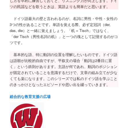
し方を早めに練習しておくと、リスニング力が向上します。ドイ
ツの民謡などを歌うときは、英語よりも簡単だと思います。
ドイツ語最大の壁と言われるのが、名詞に男性・中性・女性の
3つの性があることです。単語を覚える際、必ず定冠詞（der,
das, die）と一緒に覚えましょう。「机 = Tisch」ではなく、
「der Tisch（男性名詞の机）」と一つの塊として記憶するのがコ
ツです。
基本的な語、特に動詞の位置を理解したいものです。ドイツ語
は語順が比較的自由ですが、平叙文の場合「動詞は2番目に置
く」という鉄則があります。主語が何であれ、動詞のポジション
が固定されていることを意識するだけで、文章の組み立てが少な
くても楽になります。このシリーズでは私のドイツ語を学ぶこと
のきっかけとなったエピソードや思い出を綴っていきます。
総合的な教育支援の広場