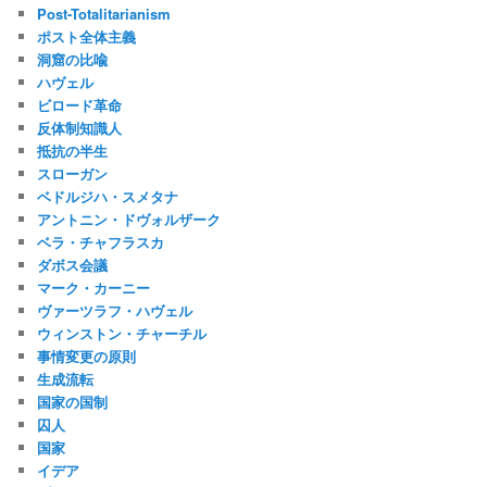
Post-Totalitarianism
ポスト全体主義
洞窟の比喩
ハヴェル
ビロード革命
反体制知識人
抵抗の半生
スローガン
ベドルジハ・スメタナ
アントニン・ドヴォルザーク
ベラ・チャフラスカ
ダボス会議
マーク・カーニー
ヴァーツラフ・ハヴェル
ウィンストン・チャーチル
事情変更の原則
生成流転
国家の国制
囚人
国家
イデア