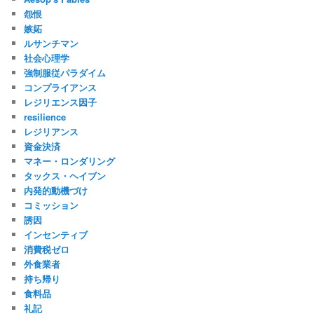
怨恨
嫉妬
ルサンチマン
社会心理学
強制服従パラダイム
コンプライアンス
レジリエンス因子
resilience
レジリアンス
資金決済
マネー・ロンダリング
タックス・ヘイブン
内発的動機づけ
コミッション
誘因
インセンティブ
消費税ゼロ
外食業者
持ち帰り
食料品
礼記