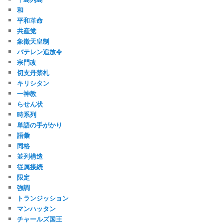
和
平和革命
共産党
象徴天皇制
バテレン追放令
宗門改
切支丹禁札
キリシタン
一神教
らせん状
時系列
単語の手がかり
語彙
同格
並列構造
従属接続
限定
強調
トランジッション
マンハッタン
チャールズ国王