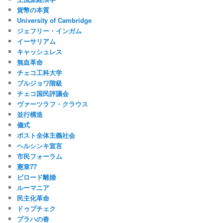
貨幣の本質
University of Cambridge
ジェフリー・インガム
イーサリアム
キャッシュレス
無血革命
チェコ工科大学
ブルジョワ階級
チェコ国民評議会
ヴァーツラフ・クラウス
並行構造
儀式
ポスト全体主義社会
ヘルシンキ宣言
市民フォーラム
憲章77
ビロード離婚
ルーマニア
民主化革命
ドゥプチェク
プラハの春