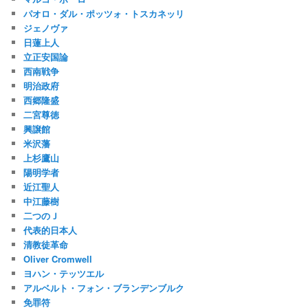
パオロ・ダル・ポッツォ・トスカネッリ
ジェノヴァ
日蓮上人
立正安国論
西南戦争
明治政府
西郷隆盛
二宮尊徳
興譲館
米沢藩
上杉鷹山
陽明学者
近江聖人
中江藤樹
二つのＪ
代表的日本人
清教徒革命
Oliver Cromwell
ヨハン・テッツエル
アルベルト・フォン・ブランデンブルク
免罪符