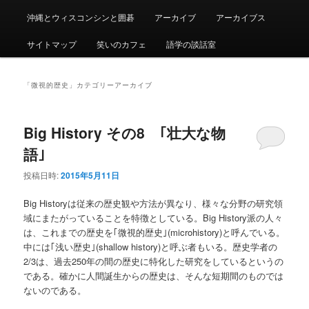
沖縄とウィスコンシンと囲碁
アーカイブ
アーカイブス
サイトマップ
笑いのカフェ
語学の談話室
「
微視的歴史
」カテゴリーアーカイブ
Big History その8 ｢壮大な物
語｣
投稿日時:
2015年5月11日
Big Historyは従来の歴史観や方法が異なり、様々な分野の研究領
域にまたがっていることを特徴としている。Big History派の人々
は、これまでの歴史を｢微視的歴史｣(microhistory)と呼んでいる。
中には｢浅い歴史｣(shallow history)と呼ぶ者もいる。歴史学者の
2/3は、過去250年の間の歴史に特化した研究をしているというの
である。確かに人間誕生からの歴史は、そんな短期間のものでは
ないのである。