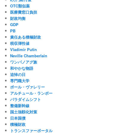
OTC類似薬
医療費窓口負担
財政均衡
GDP
PB
責任ある積極財政
税収弾性値
Vladimir Putin
Neville Chamberlain
ワンパノアグ族
和やかな物語
追悼の日
専門職大学
ポール・ヴァレリー
アルチュール・ランボー
パラダイムシフト
整備新幹線
国土強靱化対策
日本国債
積極財政
トランスファーポータル