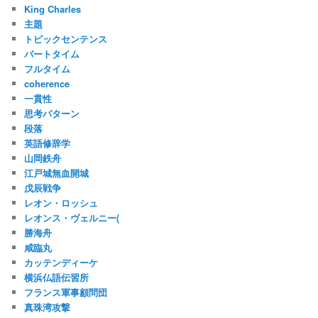
King Charles
主題
トピックセンテンス
パートタイム
フルタイム
coherence
一貫性
思考パターン
段落
英語修辞学
山岡鉄舟
江戸城無血開城
戊辰戦争
レオン・ロッシュ
レオンス・ヴェルニー(
勝海舟
咸臨丸
カッテンディーケ
横浜仏語伝習所
フランス軍事顧問団
真珠湾攻撃