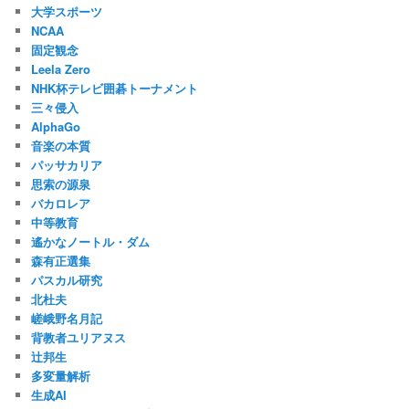
大学スポーツ
NCAA
固定観念
Leela Zero
NHK杯テレビ囲碁トーナメント
三々侵入
AlphaGo
音楽の本質
パッサカリア
思索の源泉
バカロレア
中等教育
遙かなノートル・ダム
森有正選集
パスカル研究
北杜夫
嵯峨野名月記
背教者ユリアヌス
辻邦生
多変量解析
生成AI