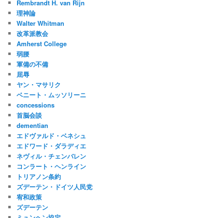
Rembrandt H. van Rijn
理神論
Walter Whitman
改革派教会
Amherst College
弱腰
軍備の不備
屈辱
ヤン・マサリク
ベニート・ムッソリーニ
concessions
首脳会談
dementian
エドヴァルド・ベネシュ
エドワード・ダラディエ
ネヴィル・チェンバレン
コンラート・ヘンライン
トリアノン条約
ズデーテン・ドイツ人民党
宥和政策
ズデーテン
ミュンヘン協定