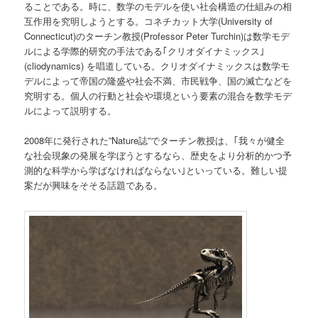
ることである。時に、数学のモデルを使い社会構造の仕組みの相
互作用を究明しようとする。コネチカット大学(University of
Connecticut)のターチン教授(Professor Peter Turchin)は数学モデ
ルによる学際的研究の手法である｢クリオダイナミックス｣
(cliodynamics) を唱道している。クリオダイナミックスは数学モ
デルによって帝国の隆盛や社会不満、市民戦争、国の滅亡などを
究明する。個人の行動と社会や環境という要素の混合を数学モデ
ルによって説明する。
2008年に発行された”Nature誌”でターチン教授は、｢我々が健全
な社会現象の発展を学ぼうとするなら、歴史をより分析的かつ予
測的な科学から学ばなければならない｣といっている。難しい提
案だが興味をそそる話題である。