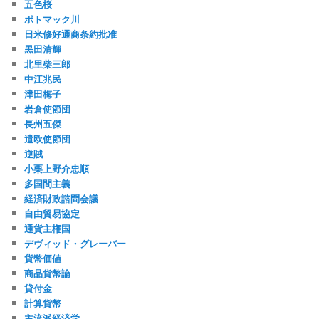
五色桜
ポトマック川
日米修好通商条約批准
黒田清輝
北里柴三郎
中江兆民
津田梅子
岩倉使節団
長州五傑
遣欧使節団
逆賊
小栗上野介忠順
多国間主義
経済財政諮問会議
自由貿易協定
通貨主権国
デヴィッド・グレーバー
貨幣価値
商品貨幣論
貸付金
計算貨幣
主流派経済学