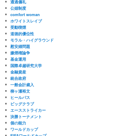
通過儀礼
公娼制度
comfort woman
ホワイトスレイブ
受動喫煙
道徳的優位性
モラル・ハイグラウンド
慰安婦問題
嫌煙権論争
基金運用
国際卓越研究大学
金融資産
統合政府
一般会計歳入
柳ヶ瀬裕文
ヒールパス
ビッグクラブ
エースストライカー
決勝トーナメント
個の能力
ワールドカップ
FIFAワールドカップ