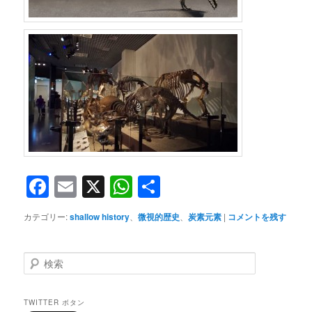
Facebook
Email
X
WhatsApp
共
有
カテゴリー:
shallow history
、
微視的歴史
、
炭素元素
|
コメントを残す
検
索
TWITTER ボタン