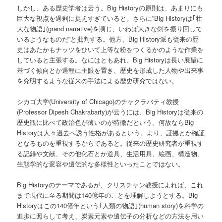
しかし、ある歴史学者は云う。Big Historyの原則は、あまりにも
巨大な視点を過剰に捉えすぎていると。さらに”Big Historyは｢壮
大な物語｣(grand narrative)を演じ、いわば大きな剣を振り回して
いるようなものだ”と批判する。他方、Big History派も従来の歴
史はあたかもナッツをひいて上等な粉をつくるかのような作業を
していると主張する。なにはともあれ、Big Historyは長い展望に
基づく傾向とか過程に主眼を置き、歴史を形成した人物や出来事
を究明するような従来の手法による歴史研究ではない。
シカゴ大学(University of Chicago)のチャクラバティ教授
(Professor Dipesh Chakrabarty)が云うには、Big Historyは従来の
歴史観に比べて政治色が薄いのが特徴だという。何故ならBig
Historyは人々過去へ誘う性格があるという。より、証拠とか確証
となるものを重視するからであると。従来の歴史研究者が重視す
る記録や文献、その他化石とか道具、生活用具、絵画、構造物、
生態学的な変容や遺伝的な多様性といったことではない。
Big Historyのテーマであるが、クリスチャン教授によれば、これ
まで現代に至る期間は140億年のことを理解しようとする。Big
Historyはこの140億年という｢人類の物語｣(human story)を科学の
進歩に照らして考え、炭素元素や遺伝子の分析などの方法を用い