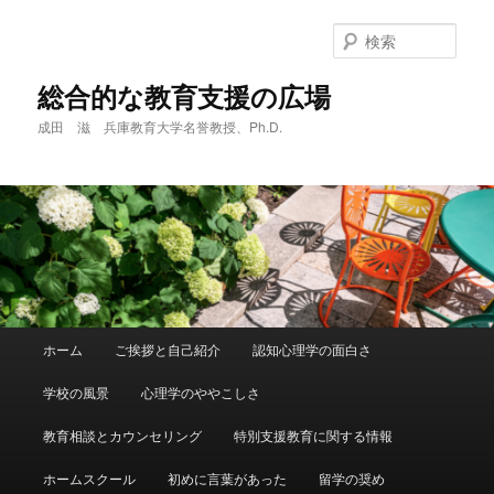
メ
サ
イ
ブ
検
ン
コ
索
コ
ン
総合的な教育支援の広場
ン
テ
成田 滋 兵庫教育大学名誉教授、Ph.D.
テ
ン
ン
ツ
ツ
へ
へ
移
移
動
動
メ
ホーム
ご挨拶と自己紹介
認知心理学の面白さ
イ
ン
学校の風景
心理学のややこしさ
メ
ニ
教育相談とカウンセリング
特別支援教育に関する情報
ュ
ー
ホームスクール
初めに言葉があった
留学の奨め