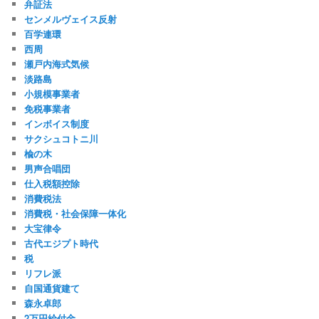
弁証法
センメルヴェイス反射
百学連環
西周
瀬戸内海式気候
淡路島
小規模事業者
免税事業者
インボイス制度
サクシュコトニ川
楡の木
男声合唱団
仕入税額控除
消費税法
消費税・社会保障一体化
大宝律令
古代エジプト時代
税
リフレ派
自国通貨建て
森永卓郎
2万円給付金