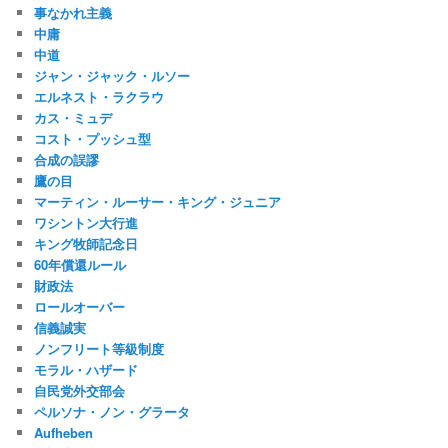
事なかれ主義
中庸
中道
ジャン・ジャック・ルソー
エルネスト・ラクラウ
カス・ミュデ
コスト・プッシュ型
合成の誤謬
鷹の目
マーティン・ルーサー・キング・ジュニア
ワシントン大行進
キング牧師記念日
60年償還ルール
財政法
ロールオーバー
信義誠実
ノンフリート等級制度
モラル・ハザード
自民党外交部会
ペルソナ・ノン・グラータ
Aufheben