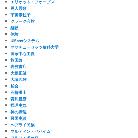
エリオット・フオーブス
黒人霊歌
宇宙素粒子
クラーク会館
経験
体験
UMassシステム
マサチューセッツ農科大学
国家中心主義
救国論
岩波書店
大島正健
大塚久雄
柏会
石橋湛山
賀川豊彦
摂理史観
神の摂理
興国史談
ヘブライ民族
マルティン・ベハイム
マルコ・ポーロ