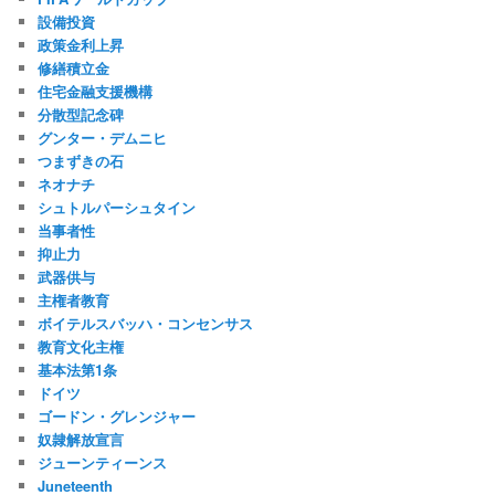
設備投資
政策金利上昇
修繕積立金
住宅金融支援機構
分散型記念碑
グンター・デムニヒ
つまずきの石
ネオナチ
シュトルパーシュタイン
当事者性
抑止力
武器供与
主権者教育
ボイテルスバッハ・コンセンサス
教育文化主権
基本法第1条
ドイツ
ゴードン・グレンジャー
奴隷解放宣言
ジューンティーンス
Juneteenth