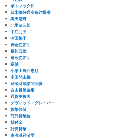
ポトマック川
日米修好通商条約批准
黒田清輝
北里柴三郎
中江兆民
津田梅子
岩倉使節団
長州五傑
遣欧使節団
逆賊
小栗上野介忠順
多国間主義
経済財政諮問会議
自由貿易協定
通貨主権国
デヴィッド・グレーバー
貨幣価値
商品貨幣論
貸付金
計算貨幣
主流派経済学