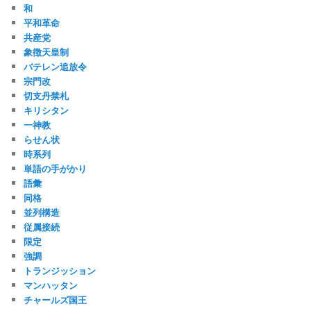
和
平和革命
共産党
象徴天皇制
バテレン追放令
宗門改
切支丹禁札
キリシタン
一神教
らせん状
時系列
単語の手がかり
語彙
同格
並列構造
従属接続
限定
強調
トランジッション
マンハッタン
チャールズ国王