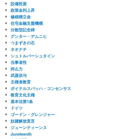
設備投資
政策金利上昇
修繕積立金
住宅金融支援機構
分散型記念碑
グンター・デムニヒ
つまずきの石
ネオナチ
シュトルパーシュタイン
当事者性
抑止力
武器供与
主権者教育
ボイテルスバッハ・コンセンサス
教育文化主権
基本法第1条
ドイツ
ゴードン・グレンジャー
奴隷解放宣言
ジューンティーンス
Juneteenth