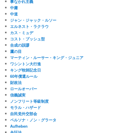
事なかれ主義
中庸
中道
ジャン・ジャック・ルソー
エルネスト・ラクラウ
カス・ミュデ
コスト・プッシュ型
合成の誤謬
鷹の目
マーティン・ルーサー・キング・ジュニア
ワシントン大行進
キング牧師記念日
60年償還ルール
財政法
ロールオーバー
信義誠実
ノンフリート等級制度
モラル・ハザード
自民党外交部会
ペルソナ・ノン・グラータ
Aufheben
弁証法