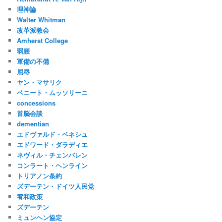
理神論
Walter Whitman
改革派教会
Amherst College
弱腰
軍備の不備
屈辱
ヤン・マサリク
ベニート・ムッソリーニ
concessions
首脳会談
dementian
エドヴァルド・ベネシュ
エドワード・ダラディエ
ネヴィル・チェンバレン
コンラート・ヘンライン
トリアノン条約
ズデーテン・ドイツ人民党
宥和政策
ズデーテン
ミュンヘン協定