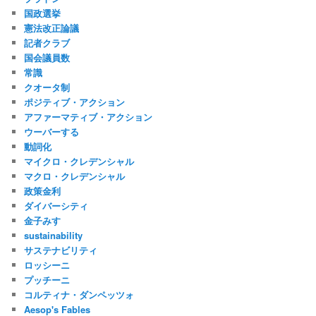
国政選挙
憲法改正論議
記者クラブ
国会議員数
常識
クオータ制
ポジティブ・アクション
アファーマティブ・アクション
ウーバーする
動詞化
マイクロ・クレデンシャル
マクロ・クレデンシャル
政策金利
ダイバーシティ
金子みすゞ
sustainability
サステナビリティ
ロッシーニ
プッチーニ
コルティナ・ダンペッツォ
Aesop's Fables