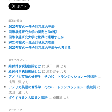
最近の投稿
2025年度の一般会計税収の発表
国際卓越研究大学の認定と助成額
国際卓越研究大学は世界に通用するか
2025年度の一般会計税収の理由
2025年度の一般会計税収の発表から考える
最近のコメント
給付付き税額控除とは
に
成田 滋
より
給付付き税額控除とは
に
濱野容子
より
アメリカ英語の修辞学 その10 トランジッションー同格語
に
成田 滋
より
アメリカ英語の修辞学 その８ トランジッションー接続詞
に
成田 滋
より
ずうずう弁と大阪弁と落語
に
成田滋
より
アーカイブ