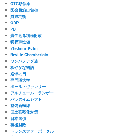
OTC類似薬
医療費窓口負担
財政均衡
GDP
PB
責任ある積極財政
税収弾性値
Vladimir Putin
Neville Chamberlain
ワンパノアグ族
和やかな物語
追悼の日
専門職大学
ポール・ヴァレリー
アルチュール・ランボー
パラダイムシフト
整備新幹線
国土強靱化対策
日本国債
積極財政
トランスファーポータル