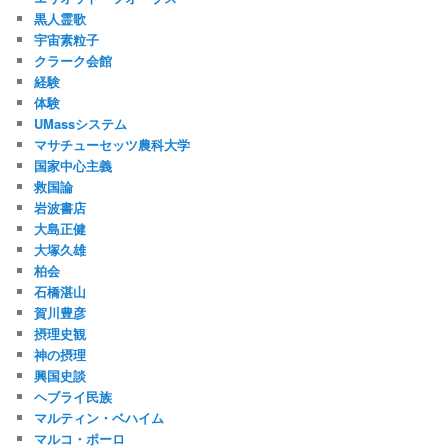
黒人霊歌
宇宙素粒子
クラーク会館
経験
体験
UMassシステム
マサチューセッツ農科大学
国家中心主義
救国論
岩波書店
大島正健
大塚久雄
柏会
石橋湛山
賀川豊彦
摂理史観
神の摂理
興国史談
ヘブライ民族
マルティン・ベハイム
マルコ・ポーロ