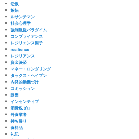
怨恨
嫉妬
ルサンチマン
社会心理学
強制服従パラダイム
コンプライアンス
レジリエンス因子
resilience
レジリアンス
資金決済
マネー・ロンダリング
タックス・ヘイブン
内発的動機づけ
コミッション
誘因
インセンティブ
消費税ゼロ
外食業者
持ち帰り
食料品
礼記