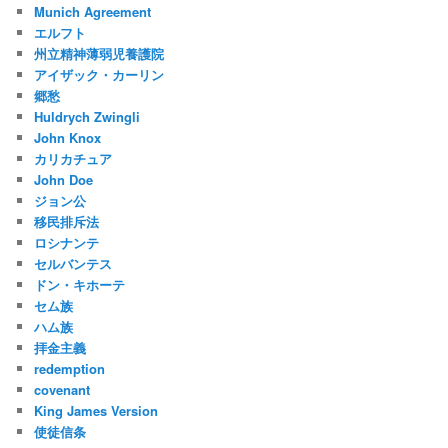
Munich Agreement
エルフト
州立精神薄弱児養護院
アイザック・カーリン
郷愁
Huldrych Zwingli
John Knox
カリカチュア
John Doe
ジョン公
移民排斥法
ロシナンテ
セルバンテス
ドン・キホーテ
セム族
ハム族
拝金主義
redemption
covenant
King James Version
使徒信条