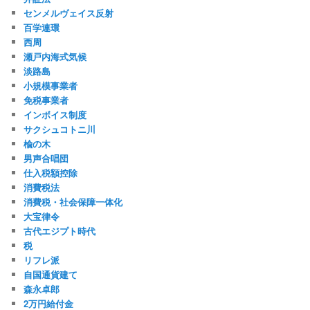
センメルヴェイス反射
百学連環
西周
瀬戸内海式気候
淡路島
小規模事業者
免税事業者
インボイス制度
サクシュコトニ川
楡の木
男声合唱団
仕入税額控除
消費税法
消費税・社会保障一体化
大宝律令
古代エジプト時代
税
リフレ派
自国通貨建て
森永卓郎
2万円給付金