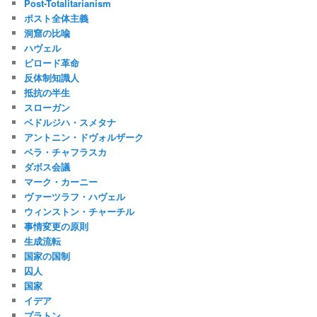
Post-Totalitarianism
ポスト全体主義
洞窟の比喩
ハヴェル
ビロード革命
反体制知識人
抵抗の半生
スローガン
ベドルジハ・スメタナ
アントニン・ドヴォルザーク
ベラ・チャフラスカ
ダボス会議
マーク・カーニー
ヴァーツラフ・ハヴェル
ウィンストン・チャーチル
事情変更の原則
生成流転
国家の国制
囚人
国家
イデア
プラトン