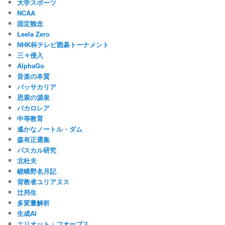
大学スポーツ
NCAA
固定観念
Leela Zero
NHK杯テレビ囲碁トーナメント
三々侵入
AlphaGo
音楽の本質
パッサカリア
思索の源泉
バカロレア
中等教育
遙かなノートル・ダム
森有正選集
パスカル研究
北杜夫
嵯峨野名月記
背教者ユリアヌス
辻邦生
多変量解析
生成AI
エリオット・フオーブス