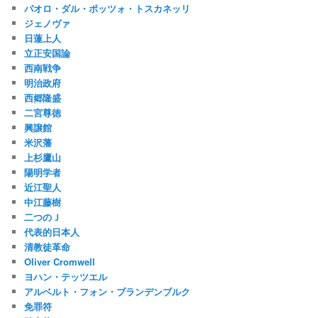
パオロ・ダル・ポッツォ・トスカネッリ
ジェノヴァ
日蓮上人
立正安国論
西南戦争
明治政府
西郷隆盛
二宮尊徳
興譲館
米沢藩
上杉鷹山
陽明学者
近江聖人
中江藤樹
二つのＪ
代表的日本人
清教徒革命
Oliver Cromwell
ヨハン・テッツエル
アルベルト・フォン・ブランデンブルク
免罪符