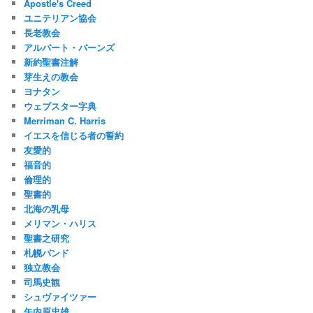
Apostle's Creed
ユニテリアン協会
長老教会
アルバート・バーンズ
新約聖書注解
芽生えの教会
ヨナタン
ウェブスター字典
Merriman C. Harris
イエスを信じる者の誓約
友愛的
福音的
倫理的
聖書的
北海の乳母
メリマン・ハリス
聖書之研究
札幌バンド
独立教会
司馬史観
シュヴァイツァー
矢内原忠雄