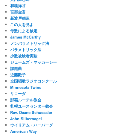
和魂洋才
宮部金吾
新渡戸稲造
この人を見よ
母数による検定
James McCarthy
ノンパラメトリック法
パラメトリック法
少数被験者実験
ジェームズ・マッカーシー
課題曲
近藤艶子
全国唱歌ラジオコンクール
Minnesota Twins
リコーダ
那覇ルーテル教会
札幌ユースセンター教会
Rev. Deane Schuessler
John Silbernagel
ウイリアム・ハーバーグ
American Way