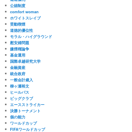
公娼制度
comfort woman
ホワイトスレイブ
受動喫煙
道徳的優位性
モラル・ハイグラウンド
慰安婦問題
嫌煙権論争
基金運用
国際卓越研究大学
金融資産
統合政府
一般会計歳入
柳ヶ瀬裕文
ヒールパス
ビッグクラブ
エースストライカー
決勝トーナメント
個の能力
ワールドカップ
FIFAワールドカップ