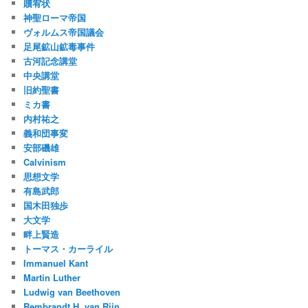
贖宥状
神聖ローマ帝国
ヴォルムス帝国議会
足尾鉱山鉱毒事件
古河記念講堂
中央講堂
旧約聖書
ミカ書
内村祐之
義和団事変
安部磯雄
Calvinism
思想文学
有島武郎
国木田独歩
大文学
畔上賢造
トーマス・カーライル
Immanuel Kant
Martin Luther
Ludwig van Beethoven
Rembrandt H. van Rijn