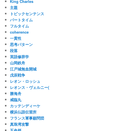
King Charles
主題
トピックセンテンス
パートタイム
フルタイム
coherence
一貫性
思考パターン
段落
英語修辞学
山岡鉄舟
江戸城無血開城
戊辰戦争
レオン・ロッシュ
レオンス・ヴェルニー(
勝海舟
咸臨丸
カッテンディーケ
横浜仏語伝習所
フランス軍事顧問団
真珠湾攻撃
五色桜