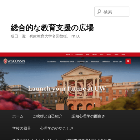
メ
サ
イ
ブ
検
ン
コ
索
コ
ン
総合的な教育支援の広場
ン
テ
成田 滋 兵庫教育大学名誉教授、Ph.D.
テ
ン
ン
ツ
ツ
へ
へ
移
移
動
動
メ
ホーム
ご挨拶と自己紹介
認知心理学の面白さ
イ
ン
学校の風景
心理学のややこしさ
メ
ニ