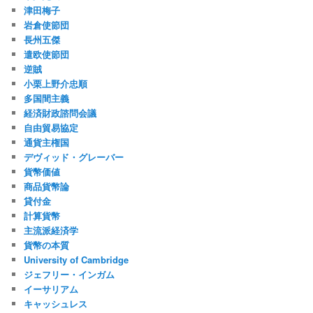
津田梅子
岩倉使節団
長州五傑
遣欧使節団
逆賊
小栗上野介忠順
多国間主義
経済財政諮問会議
自由貿易協定
通貨主権国
デヴィッド・グレーバー
貨幣価値
商品貨幣論
貸付金
計算貨幣
主流派経済学
貨幣の本質
University of Cambridge
ジェフリー・インガム
イーサリアム
キャッシュレス