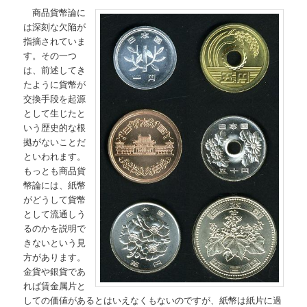
商品貨幣論に
は深刻な欠陥が
指摘されていま
す。その一つ
は、前述してき
たように貨幣が
交換手段を起源
として生じたと
いう歴史的な根
拠がないことだ
といわれます。
もっとも商品貨
幣論には、紙幣
がどうして貨幣
として流通しう
るのかを説明で
きないという見
方があります。
金貨や銀貨であ
れば賃金属片と
しての価値があるとはいえなくもないのですが、紙幣は紙片に過