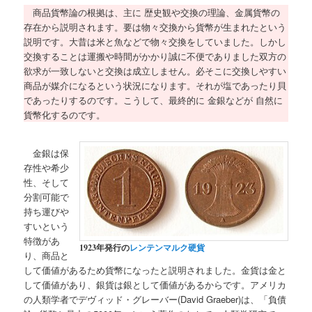
商品貨幣論の根拠は、主に 歴史観や交換の理論、金属貨幣の
存在から説明されます。要は物々交換から貨幣が生まれたという
説明です。大昔は米と魚などで物々交換をしていました。しかし
交換することは運搬や時間がかかり誠に不便でありました双方の
欲求が一致しないと交換は成立しません。必そこに交換しやすい
商品が媒介になるという状況になります。それが塩であったり貝
であったりするのです。こうして、最終的に 金銀などが 自然に
貨幣化するのです。
金銀は保
存性や希少
性、そして
分割可能で
持ち運びや
すいという
特徴があ
1923年発行の
レンテンマルク
硬貨
り、商品と
して価値があるため貨幣になったと説明されました。金貨は金と
して価値があり、銀貨は銀として価値があるからです。アメリカ
の人類学者でデヴィッド・グレーバー(David Graeber)は、「負債