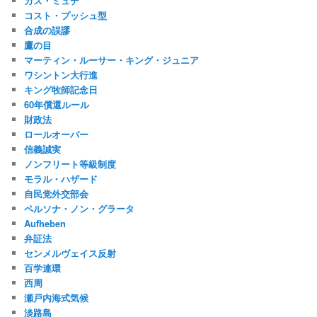
カス・ミュデ
コスト・プッシュ型
合成の誤謬
鷹の目
マーティン・ルーサー・キング・ジュニア
ワシントン大行進
キング牧師記念日
60年償還ルール
財政法
ロールオーバー
信義誠実
ノンフリート等級制度
モラル・ハザード
自民党外交部会
ペルソナ・ノン・グラータ
Aufheben
弁証法
センメルヴェイス反射
百学連環
西周
瀬戸内海式気候
淡路島