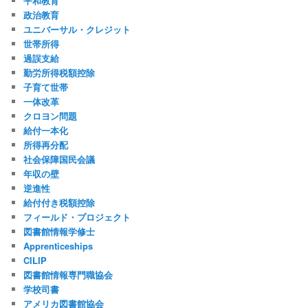
平和教育
政治教育
ユニバーサル・クレジット
世帯所得
過誤支給
勤労所得税額控除
子育て世帯
一体改革
クロヨン問題
給付一本化
所得再分配
社会保障国民会議
年収の壁
逆進性
給付付き税額控除
フィールド・プロジェクト
図書館情報学修士
Apprenticeships
CILIP
図書館情報専門職協会
学校司書
アメリカ図書館協会