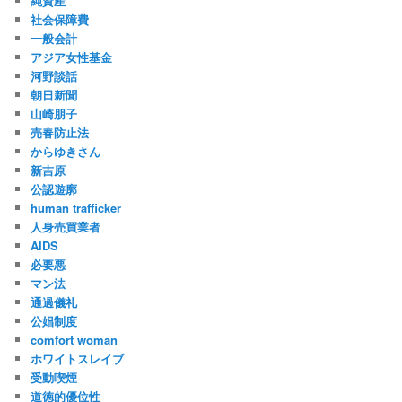
純資産
社会保障費
一般会計
アジア女性基金
河野談話
朝日新聞
山崎朋子
売春防止法
からゆきさん
新吉原
公認遊廓
human trafficker
人身売買業者
AIDS
必要悪
マン法
通過儀礼
公娼制度
comfort woman
ホワイトスレイブ
受動喫煙
道徳的優位性