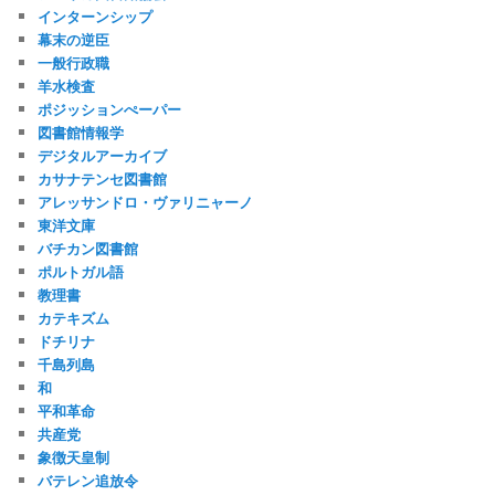
インターンシップ
幕末の逆臣
一般行政職
羊水検査
ポジッションぺーパー
図書館情報学
デジタルアーカイブ
カサナテンセ図書館
アレッサンドロ・ヴァリニャーノ
東洋文庫
バチカン図書館
ポルトガル語
教理書
カテキズム
ドチリナ
千島列島
和
平和革命
共産党
象徴天皇制
バテレン追放令