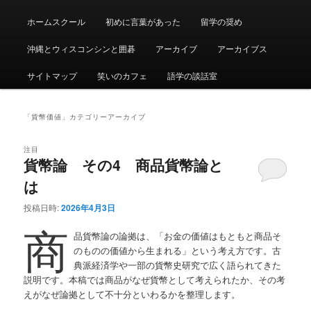
ュ
ー
ホームスクール
初めに言葉があった
留学の奨め
沖縄とウィスコンシンと囲碁
アーカイブ
アーカイブス
サイトマップ
笑いのカフェ
語学の談話室
「
貨幣価値
」カテゴリーアーカイブ
注目
貨幣論 その4 商品貨幣論と
は
投稿日時:
2026年4月3日
商
品貨幣論の論拠は、「お金の価値はもともと商品そ
のものの価値から生まれる」という考え方です。古
典派経済学や一部の貨幣史研究で広く語られてきた
説明です。本稿では商品がなぜ貨幣として考えられたか、その考
えがなぜ論拠として不十分といわるかを整理します。