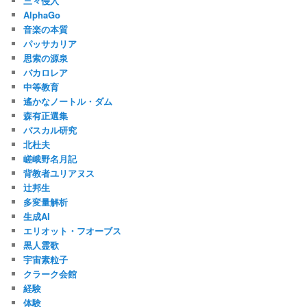
三々侵入
AlphaGo
音楽の本質
パッサカリア
思索の源泉
バカロレア
中等教育
遙かなノートル・ダム
森有正選集
パスカル研究
北杜夫
嵯峨野名月記
背教者ユリアヌス
辻邦生
多変量解析
生成AI
エリオット・フオーブス
黒人霊歌
宇宙素粒子
クラーク会館
経験
体験