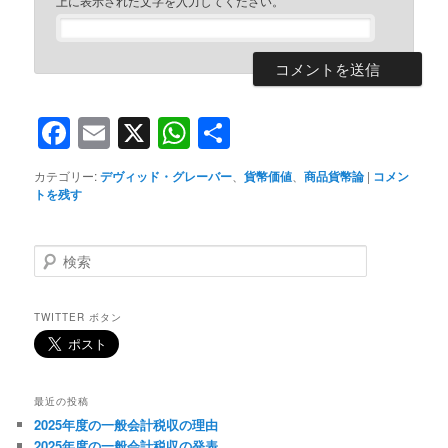
上に表示された文字を入力してください。
Facebook
Email
X
WhatsApp
共
有
カテゴリー:
デヴィッド・グレーバー
、
貨幣価値
、
商品貨幣論
|
コメン
トを残す
検
索
TWITTER ボタン
最近の投稿
2025年度の一般会計税収の理由
2025年度の一般会計税収の発表