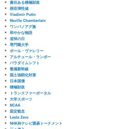
責任ある積極財政
税収弾性値
Vladimir Putin
Neville Chamberlain
ワンパノアグ族
和やかな物語
追悼の日
専門職大学
ポール・ヴァレリー
アルチュール・ランボー
パラダイムシフト
整備新幹線
国土強靱化対策
日本国債
積極財政
トランスファーポータル
大学スポーツ
NCAA
固定観念
Leela Zero
NHK杯テレビ囲碁トーナメント