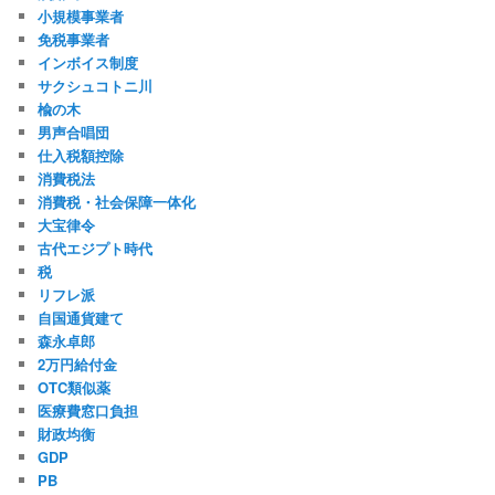
小規模事業者
免税事業者
インボイス制度
サクシュコトニ川
楡の木
男声合唱団
仕入税額控除
消費税法
消費税・社会保障一体化
大宝律令
古代エジプト時代
税
リフレ派
自国通貨建て
森永卓郎
2万円給付金
OTC類似薬
医療費窓口負担
財政均衡
GDP
PB