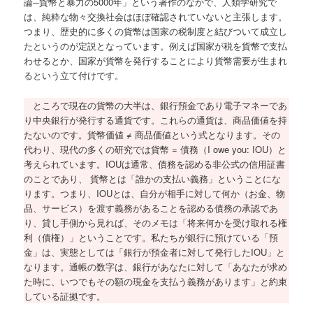
論─貨幣と暴力の5000年」という著作のなかで、人類学研究で
は、純粋な物々交換社会はほぼ確認されていないと主張します。
つまり、歴史的に多くの貨幣は国家の税制度と結びついて成立し
たというのが定説となっています。例えば国家が税を貨幣で支払
わせるとか、国家が貨幣を発行することにより貨幣需要が生まれ
るという立て付けです。
ところで現在の貨幣の大半は、銀行預金であり電子マネーであ
り中央銀行が発行する通貨です。これらの通貨は、商品価値を持
たないのです。貨幣価値 ≠ 商品価値という式となります。その
代わり、現代の多くの研究では貨幣 = 債務（I owe you: IOU）と
考えられています。IOUは通常、債務を認める非公式の信用証書
のことであり、 貨幣とは「誰かの支払い義務」ということにな
ります。つまり、IOUとは、自分が相手に対して何か（お金、物
品、サービス）を渡す義務があることを認める債務の承認であ
り、貸し手側から見れば、そのメモは「将来何かを受け取れる権
利（債権）」ということです。私たちが銀行に預けている「預
金」は、実態としては「銀行が預金者に対して発行したIOU」と
なります。通帳の数字は、銀行があなたに対して「あなたが求め
た時に、いつでもその額の現金を支払う義務があります」と約束
している証拠です。