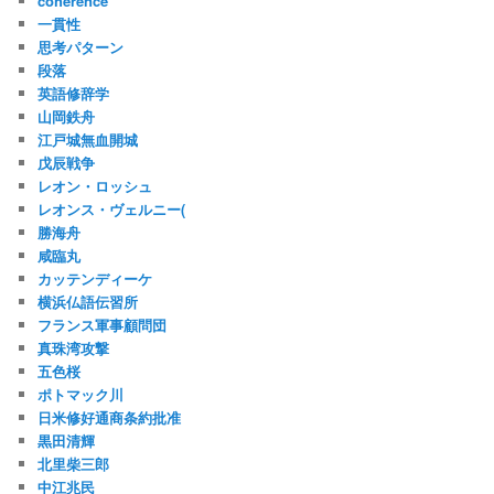
coherence
一貫性
思考パターン
段落
英語修辞学
山岡鉄舟
江戸城無血開城
戊辰戦争
レオン・ロッシュ
レオンス・ヴェルニー(
勝海舟
咸臨丸
カッテンディーケ
横浜仏語伝習所
フランス軍事顧問団
真珠湾攻撃
五色桜
ポトマック川
日米修好通商条約批准
黒田清輝
北里柴三郎
中江兆民