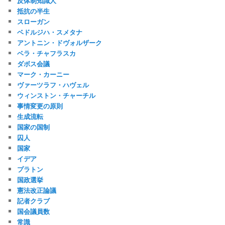
反体制知識人
抵抗の半生
スローガン
ベドルジハ・スメタナ
アントニン・ドヴォルザーク
ベラ・チャフラスカ
ダボス会議
マーク・カーニー
ヴァーツラフ・ハヴェル
ウィンストン・チャーチル
事情変更の原則
生成流転
国家の国制
囚人
国家
イデア
プラトン
国政選挙
憲法改正論議
記者クラブ
国会議員数
常識