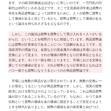
ぎず、その経済的価値はほぼないに等しいのです。一万円札の印
刷代は20円といわれるほどです。そこで主流派経済学者は紙幣の
存在を商品貨幣論によって説明するために、人々が紙幣に貨幣と
して価値があると信じているから、紙幣は貨幣として価値がある
という論法を持ち出さざるをえなるのです。
しかし、この論法は紙幣を貨幣として受け入れる々人々がいる
からだ、ということを暗黙のうちに前提しています。商品貨幣論
には貨幣が計算単位であることについて誤解があるようです。主
流経済学の理論では、金貨などの賃金属片の価値は市場における
交換によって定まり、それが価値の標準となり計算単位となると
主張します。タバコ一箱を例にとりますと、市場における交換を
通じてその価値が定まり、それが標準となり計算単位となればタ
バコ一箱でも貨幣になりうるというのが商品貨幣論です。
市場には無数の商品があり取引されています。無数の交換レー
トが発生しうるというのが商品貨幣論です。しかし、現実の貨幣
経済における取引はそのようになっていません。これは商品貨幣
論が誤りであることを示しているのです。ちなみに、かつて金本
位制という貨幣の価値を金の価値に固定することで安定させよう
とする時代がありました。紙幣の価値を金の保有量と結びつけ、