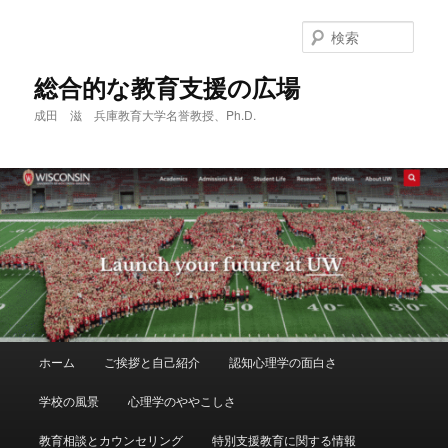
メ
サ
イ
ブ
検
ン
コ
索
コ
ン
総合的な教育支援の広場
ン
テ
成田 滋 兵庫教育大学名誉教授、Ph.D.
テ
ン
ン
ツ
ツ
へ
へ
移
移
動
動
メ
ホーム
ご挨拶と自己紹介
認知心理学の面白さ
イ
ン
学校の風景
心理学のややこしさ
メ
ニ
教育相談とカウンセリング
特別支援教育に関する情報