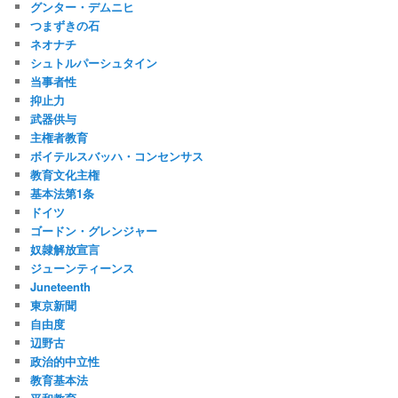
グンター・デムニヒ
つまずきの石
ネオナチ
シュトルパーシュタイン
当事者性
抑止力
武器供与
主権者教育
ボイテルスバッハ・コンセンサス
教育文化主権
基本法第1条
ドイツ
ゴードン・グレンジャー
奴隷解放宣言
ジューンティーンス
Juneteenth
東京新聞
自由度
辺野古
政治的中立性
教育基本法