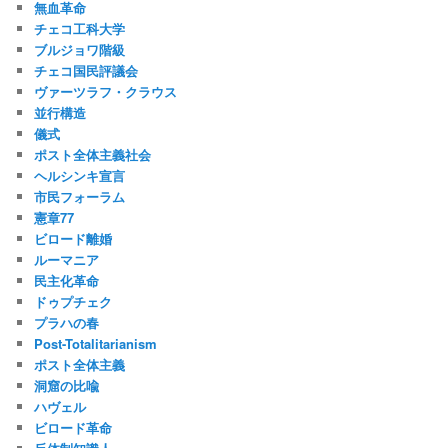
無血革命
チェコ工科大学
ブルジョワ階級
チェコ国民評議会
ヴァーツラフ・クラウス
並行構造
儀式
ポスト全体主義社会
ヘルシンキ宣言
市民フォーラム
憲章77
ビロード離婚
ルーマニア
民主化革命
ドゥプチェク
プラハの春
Post-Totalitarianism
ポスト全体主義
洞窟の比喩
ハヴェル
ビロード革命