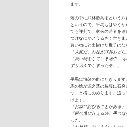
ます。
藩の中に武林源兵衛という八
というので、平馬もはやくか
ても評判で、家来の若者を連
つけなにかとうるさく付きま
買い物にと出掛けた近子はな
「大変だ、お妹が武林おどら
「買い物をしている途中、乱
ずり込んでしまったぞ、」
平馬は憤怒の血にたぎります
馬の槍が源之蒸の脇腹に石突
つ」と横にのめります。追っ
けます。
「お前に詫びることがある」
「松代藩に仕える時、手当は
った、」
「お兄様、なにもおっしゃい