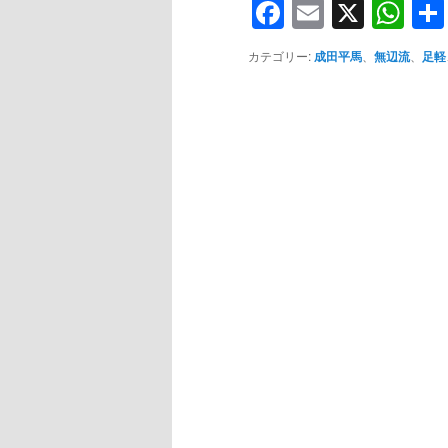
Facebook
Email
X
Wh
カテゴリー:
成田平馬
、
無辺流
、
足軽