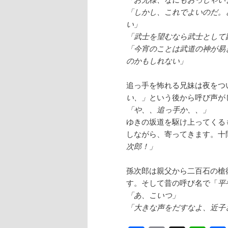
「しかし、これでよいのだ。
い」
「武士を望むなら武士として
「今宵のことは武道の神が易
のかもしれない」
追っ手を怖れる兄妹は夜をつ
い、」
という後から呼び声が
「や、、追っ手か、、」
ゆきの坂道を駆け上ってくる
しながら、寄ってきます。十
次郎！」
孫次郎は親父から二百石の槍
す。そして昔の呼び名で「
平
「あ、こいつ」
「大きな声をだすなよ、近子