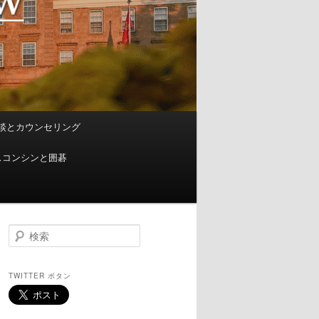
談とカウンセリング
スコンシンと囲碁
検
索
TWITTER ボタン