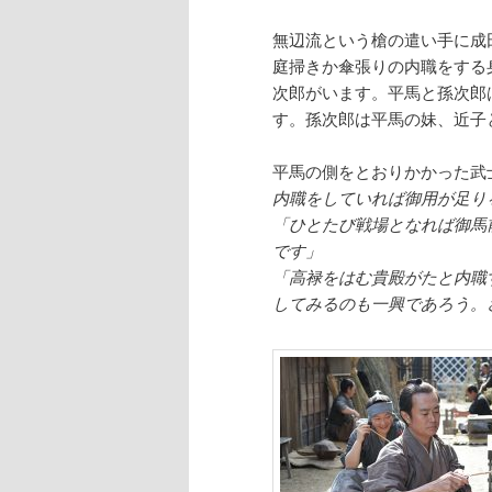
無辺流という槍の遣い手に成
庭掃きか傘張りの内職をする
次郎がいます。平馬と孫次郎
す。孫次郎は平馬の妹、近子
平馬の側をとおりかかった武
内職をしていれば御用が足り
「ひとたび戦場となれば御馬
です」
「高禄をはむ貴殿がたと内職
してみるのも一興であろう。