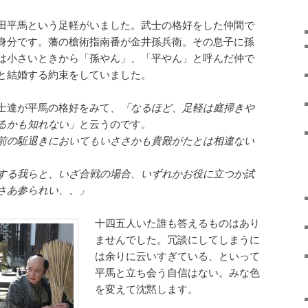
田平馬という足軽がいました。武士の格好をした仲間で
身分です。藩の槍術指南番が金井孫兵衛。その息子に孫
は小さいときから「孫やん」、「平やん」と呼んだ仲で
と結婚する約束をしていました。
士達が平馬の格好をみて、
「なるほど、足軽は庭掃きや
るかも知れない」
と云うのです。
前の駈退きにおいてもいささかも貴殿がたとは相違ない
する我らと、いざ合戦の場合、いずれかお役に立つか試
さあ参られい、、」
十四五人いた誰も答えるものはあり
ませんでした。冗談にしてしまうに
は余りに云いすぎている、といって
平馬と立ち会う自信はない。みな色
を変えて沈黙します。