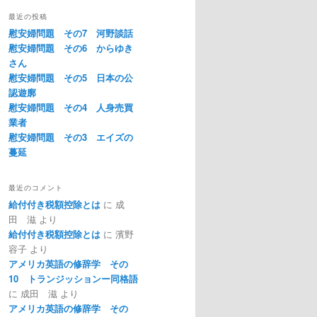
最近の投稿
慰安婦問題 その7 河野談話
慰安婦問題 その6 からゆき
さん
慰安婦問題 その5 日本の公
認遊廓
慰安婦問題 その4 人身売買
業者
慰安婦問題 その3 エイズの
蔓延
最近のコメント
給付付き税額控除とは
に
成
田 滋
より
給付付き税額控除とは
に
濱野
容子
より
アメリカ英語の修辞学 その
10 トランジッションー同格語
に
成田 滋
より
アメリカ英語の修辞学 その