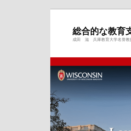
メ
サ
イ
ブ
ン
コ
総合的な教育
コ
ン
成田 滋 兵庫教育大学名誉教授、
ン
テ
テ
ン
ン
ツ
ツ
へ
へ
移
移
動
動