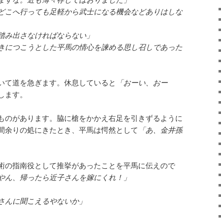
どこへ行っても足軽から武士になる機会などありはしな
踏み出さなければならない」
きにつこうとした平馬の情心を諫める思し召しであった
いて道を急ぎます。休息していると
「おーい、おー
します。
ものがあります。脇に槍をかかえ右足を引きずるように
間余りの処にきたとき、平馬は愕然として
「あ、金井孫
術の指南役として推挙があったことを平馬に伝えので
やん、帰ったら近子さんを嫁にくれ！」
さんに聞こえるやないか」