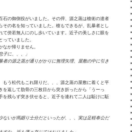
百石の御側役がいました。その倅、源之蒸は槍術の達者
らその名を知っていました。槍もできるが、乱暴者とし
れて傍若無人にのし歩いています。近子の美しさに眼を
とっていました。
かなか帰りません。
息子に、、、」
暴者の源之蒸が通りがかりに無理矢理、屋敷の中に引き
。もう松代もこれ限りだ、、、源之蒸の屋敷に着くと平
きを返して肋骨の三枚目から突き折ったから「うーっ
手を残らず突き伏せると、近子を連れて二人は駈けに駈
少ないが馬廻り士分だといったが、、、実は足軽奉公だ
ますな。近も薄々存じてはおりました」