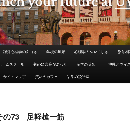
認知心理学の面白さ
学校の風景
心理学のややこしさ
教育相
ホームスクール
初めに言葉があった
留学の奨め
沖縄とウィ
サイトマップ
笑いのカフェ
語学の談話室
の73 足軽槍一筋