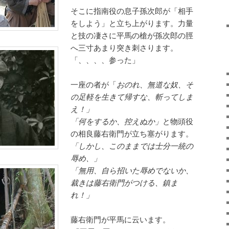
そこに指南役の息子孫次郎が「相手
をしよう」と立ち上がります。力量
と技の凄さに平馬の槍が孫次郎の脛
へ三寸あまり突き刺さります。
「、、、、参った」
一座の者が「
おのれ、無道な奴、そ
の足軽を生きて帰すな、斬ってしま
え！」
「何をするか、控えぬか」
と物頭役
の相良藤右衛門が立ち塞がります。
「しかし、このままでは士分一統の
辱め、」
「無用、自ら招いた辱めでないか、
裁きは藤右衛門がつける、鎮ま
れ！」
藤右衛門が平馬に云います。