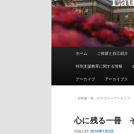
メ
ホーム
ご挨拶と自己紹介
イ
ン
特別支援教育に関する情報
メ
ニ
アーカイブ
アーカイブス
ュ
ー
「
足軽槍一筋
」カテゴリーアーカイブ
心に残る一冊 そ
投稿日時:
2018年1月3日