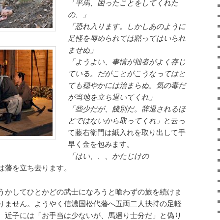
「平馬、困ったことをしてくれた
の、」
「恐れ入ります。しかしあのように
足軽を辱められては黙ってはいられ
ませぬ」
「ようよい、事情が拙者がよく存じ
ている。だがことがこうなってはと
ても穏やかには治まらぬ。気の毒だ
が当地を立ち退いてくれ」
「些少だが、餞別だ。辞退されるほ
どではないから取ってくれ」
と云っ
て藤右衛門は紙入れを取り出して手
早く金を包みます。
「はい、、、かたじけの
は藩を立ち去ります。
うかしてひとかどの武士になろうと喰わずの旅を続けま
りません。ようやく信濃国松代藩へ五両二人扶持の足軽
。近子には「お手当は少ないが、馬廻り士分だ」と偽り