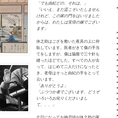
「でも由紀どの、それは、」
「いいえ、まだ盃こそいたしません
けれど、この家の門をはいりました
からは、わたしは安倍の嫁でござい
ます」
休之助はござを敷いた夜具の上に仰
臥しています。医者がきて傷の手当
てをしますが、傷は脇腹で三十針も
縫ったほどでした。すべての人が去
って、はじめて二人だけになったと
き、老母はそっと由紀の手をとって
云います。
「ありがとうよ」
「ふつつか者でございます、どうぞ
いろいろお叱りくださいまし
て、、、」
七日になってお納戸頭が休之助の家