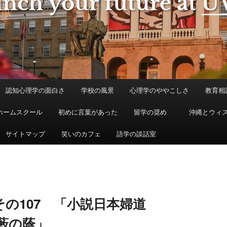
認知心理学の面白さ
学校の風景
心理学のややこしさ
教育相
ホームスクール
初めに言葉があった
留学の奨め
沖縄とウィ
サイトマップ
笑いのカフェ
語学の談話室
の107 「小説日本婦道
藪の蔭」