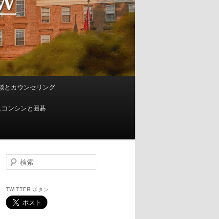
談とカウンセリング
スコンシンと囲碁
検
索
TWITTER ボタン