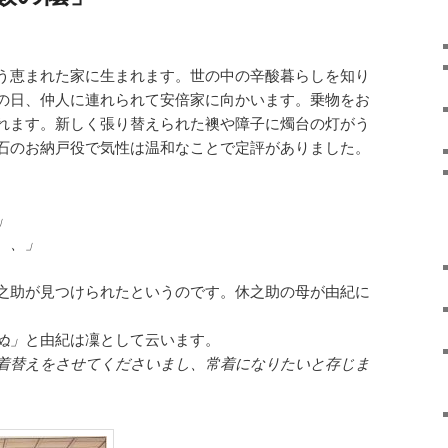
う恵まれた家に生まれます。世の中の辛酸暮らしを知り
の日、仲人に連れられて安倍家に向かいます。乗物をお
れます。新しく張り替えられた襖や障子に燭台の灯がう
石のお納戸役で気性は温和なことで定評がありました。
」
、、」
之助が見つけられたというのです。休之助の母が由紀に
ぬ」
と由紀は凜として云います。
着替えをさせてくださいまし、常着になりたいと存じま
。