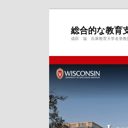
メ
サ
イ
ブ
ン
コ
総合的な教育
コ
ン
成田 滋 兵庫教育大学名誉教授、
ン
テ
テ
ン
ン
ツ
ツ
へ
へ
移
移
動
動