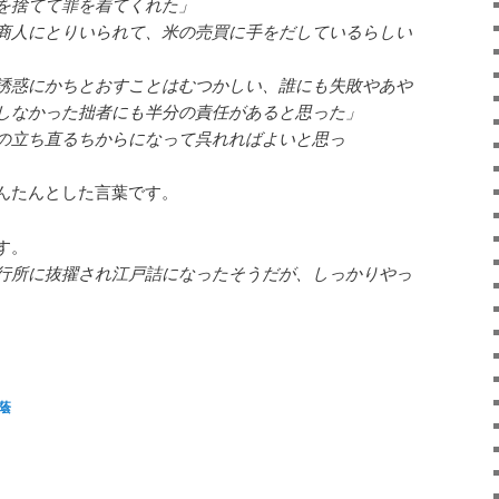
を捨てて罪を着てくれた」
商人にとりいられて、米の売買に手をだしているらしい
誘惑にかちとおすことはむつかしい、誰にも失敗やあや
しなかった拙者にも半分の責任があると思った」
の立ち直るちからになって呉れればよいと思っ
んたんとした言葉です。
す。
行所に抜擢され江戸詰になったそうだが、しっかりやっ
atsApp
共
有
蔭