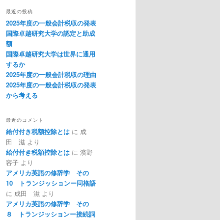
最近の投稿
2025年度の一般会計税収の発表
国際卓越研究大学の認定と助成
額
国際卓越研究大学は世界に通用
するか
2025年度の一般会計税収の理由
2025年度の一般会計税収の発表
から考える
最近のコメント
給付付き税額控除とは
に
成
田 滋
より
給付付き税額控除とは
に
濱野
容子
より
アメリカ英語の修辞学 その
10 トランジッションー同格語
に
成田 滋
より
アメリカ英語の修辞学 その
８ トランジッションー接続詞