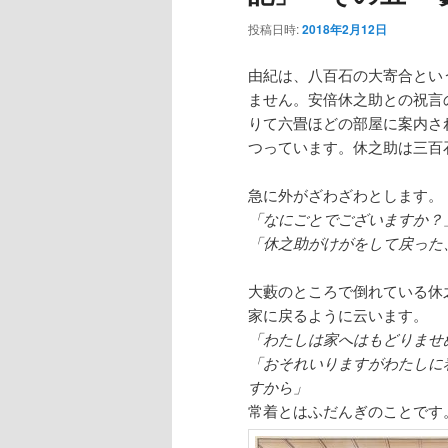
投稿日時:
2018年2月12日
由紀は、八百石の大寄合とい
ません。安倍休之助との祝言
りて六畳ほどの部屋に案内さ
つっています。休之助は三百
急に外がざわざわとします。
「なにごとでございますか？
「休之助がけがをして戻った
大藪のところで倒れている休
家に戻るように云います。
「わたしは家へはもどりませ
「おそれいりますがわたしに
すから」
常着とはふだんぎのことです