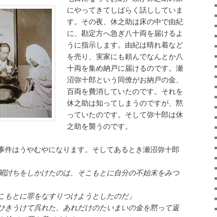
にやってきてしばらく話ししていま
す。その夜、休之助は床の中で由紀
に、勘定方へ急ぎ八十両を届けるよ
うに指示します。由紀は晴れ着など
を売り、実家にも頼んでなんとか八
十両を集め納戸に届けるのです。瀬
沼弥十郎という同僚がお納戸の金、
百両を費消していたのです。それを
休之助は知ってしまうのですが、黙
っていたのです。そして弥十郎は休
之助を襲うのです。
事件はうやむやになります。そしてあるとき瀬沼弥十郎
闇討ちをしかけたのは、そこもとに自分の不始末をみつ
こもとに罪をなすりつけようとしたのだ」
ひきうけて呉れた、あれだけのたいまいの金を黙って返