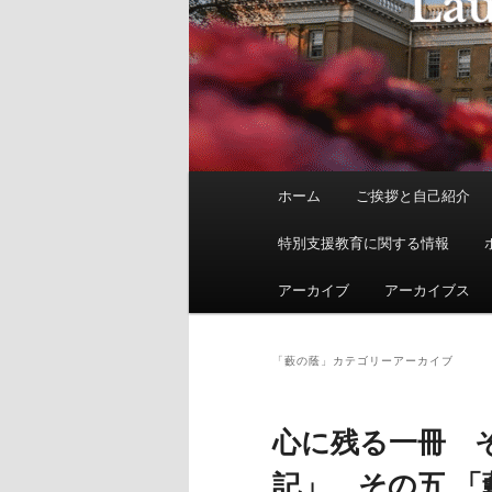
メ
ホーム
ご挨拶と自己紹介
イ
ン
特別支援教育に関する情報
メ
ニ
アーカイブ
アーカイブス
ュ
ー
「
藪の蔭
」カテゴリーアーカイブ
心に残る一冊 そ
記」 その五 「