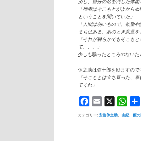
済し、自分の名を汚した体面
「拙者はそこもとがよからぬ
ということを聞いていた」
「人間は弱いもので、欲望や
まちはある、あのとき意見を
「それが幾らかでもそこもと
て、、、」
少しも驕ったところのないた
休之助は弥十郎を励ますので
「そこもとは立ち直った、奉
てくれ」
Facebook
Email
X
Wh
カテゴリー:
安倍休之助
、
由紀
、
藪の