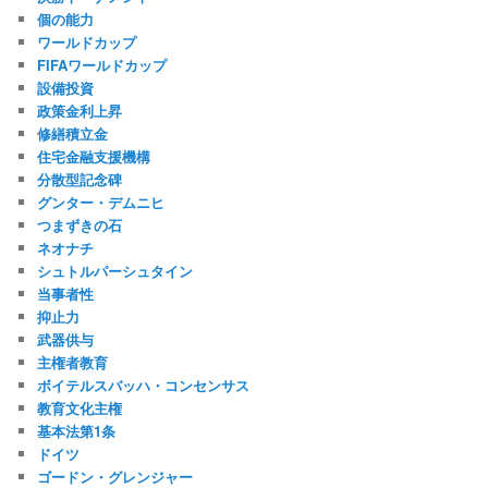
個の能力
ワールドカップ
FIFAワールドカップ
設備投資
政策金利上昇
修繕積立金
住宅金融支援機構
分散型記念碑
グンター・デムニヒ
つまずきの石
ネオナチ
シュトルパーシュタイン
当事者性
抑止力
武器供与
主権者教育
ボイテルスバッハ・コンセンサス
教育文化主権
基本法第1条
ドイツ
ゴードン・グレンジャー