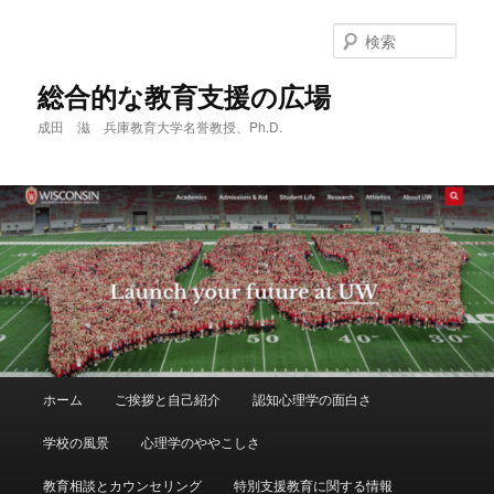
メ
サ
イ
ブ
検
ン
コ
索
コ
ン
総合的な教育支援の広場
ン
テ
成田 滋 兵庫教育大学名誉教授、Ph.D.
テ
ン
ン
ツ
ツ
へ
へ
移
移
動
動
メ
ホーム
ご挨拶と自己紹介
認知心理学の面白さ
イ
ン
学校の風景
心理学のややこしさ
メ
ニ
教育相談とカウンセリング
特別支援教育に関する情報