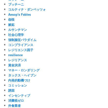
プッチーニ
コルティナ・ダンペッツォ
Aesop's Fables
怨恨
嫉妬
ルサンチマン
社会心理学
強制服従パラダイム
コンプライアンス
レジリエンス因子
resilience
レジリアンス
資金決済
マネー・ロンダリング
タックス・ヘイブン
内発的動機づけ
コミッション
誘因
インセンティブ
消費税ゼロ
外食業者