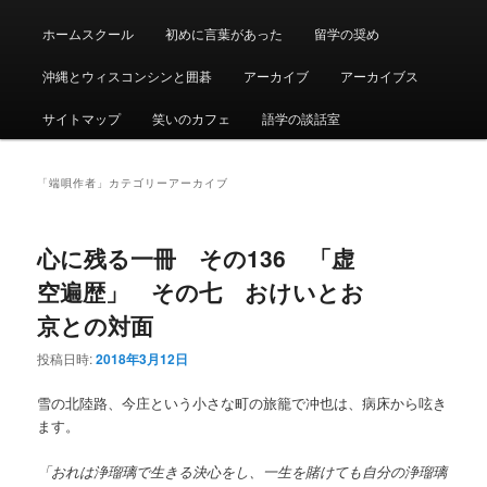
ュ
ー
ホームスクール
初めに言葉があった
留学の奨め
沖縄とウィスコンシンと囲碁
アーカイブ
アーカイブス
サイトマップ
笑いのカフェ
語学の談話室
「
端唄作者
」カテゴリーアーカイブ
心に残る一冊 その136 「虚
空遍歴」 その七 おけいとお
京との対面
投稿日時:
2018年3月12日
雪の北陸路、今庄という小さな町の旅籠で冲也は、病床から呟き
ます。
「おれは浄瑠璃で生きる決心をし、一生を賭けても自分の浄瑠璃