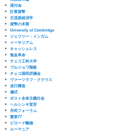
貸付金
計算貨幣
主流派経済学
貨幣の本質
University of Cambridge
ジェフリー・インガム
イーサリアム
キャッシュレス
無血革命
チェコ工科大学
ブルジョワ階級
チェコ国民評議会
ヴァーツラフ・クラウス
並行構造
儀式
ポスト全体主義社会
ヘルシンキ宣言
市民フォーラム
憲章77
ビロード離婚
ルーマニア