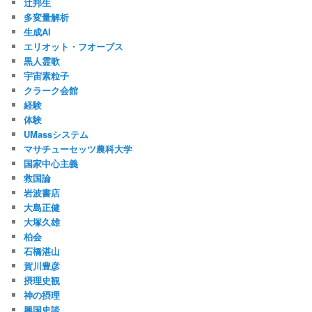
辻邦生
多変量解析
生成AI
エリオット・フオーブス
黒人霊歌
宇宙素粒子
クラーク会館
経験
体験
UMassシステム
マサチューセッツ農科大学
国家中心主義
救国論
岩波書店
大島正健
大塚久雄
柏会
石橋湛山
賀川豊彦
摂理史観
神の摂理
興国史談