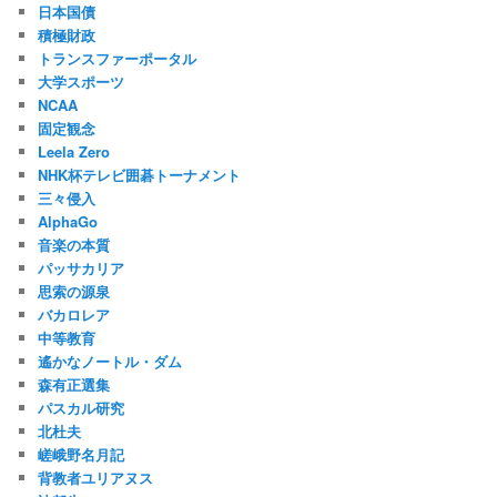
日本国債
積極財政
トランスファーポータル
大学スポーツ
NCAA
固定観念
Leela Zero
NHK杯テレビ囲碁トーナメント
三々侵入
AlphaGo
音楽の本質
パッサカリア
思索の源泉
バカロレア
中等教育
遙かなノートル・ダム
森有正選集
パスカル研究
北杜夫
嵯峨野名月記
背教者ユリアヌス