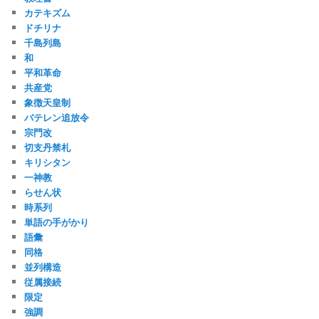
カテキズム
ドチリナ
千島列島
和
平和革命
共産党
象徴天皇制
バテレン追放令
宗門改
切支丹禁札
キリシタン
一神教
らせん状
時系列
単語の手がかり
語彙
同格
並列構造
従属接続
限定
強調