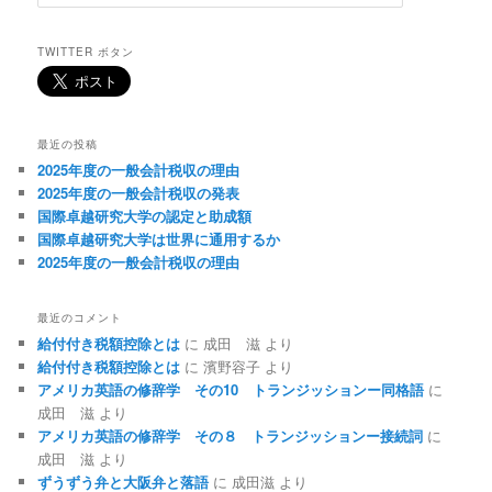
索
TWITTER ボタン
最近の投稿
2025年度の一般会計税収の理由
2025年度の一般会計税収の発表
国際卓越研究大学の認定と助成額
国際卓越研究大学は世界に通用するか
2025年度の一般会計税収の理由
最近のコメント
給付付き税額控除とは
に
成田 滋
より
給付付き税額控除とは
に
濱野容子
より
アメリカ英語の修辞学 その10 トランジッションー同格語
に
成田 滋
より
アメリカ英語の修辞学 その８ トランジッションー接続詞
に
成田 滋
より
ずうずう弁と大阪弁と落語
に
成田滋
より