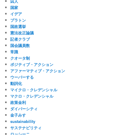
囚人
国家
イデア
プラトン
国政選挙
憲法改正論議
記者クラブ
国会議員数
常識
クオータ制
ポジティブ・アクション
アファーマティブ・アクション
ウーバーする
動詞化
マイクロ・クレデンシャル
マクロ・クレデンシャル
政策金利
ダイバーシティ
金子みすゞ
sustainability
サステナビリティ
ロッシーニ