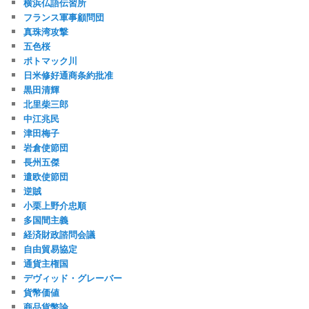
横浜仏語伝習所
フランス軍事顧問団
真珠湾攻撃
五色桜
ポトマック川
日米修好通商条約批准
黒田清輝
北里柴三郎
中江兆民
津田梅子
岩倉使節団
長州五傑
遣欧使節団
逆賊
小栗上野介忠順
多国間主義
経済財政諮問会議
自由貿易協定
通貨主権国
デヴィッド・グレーバー
貨幣価値
商品貨幣論