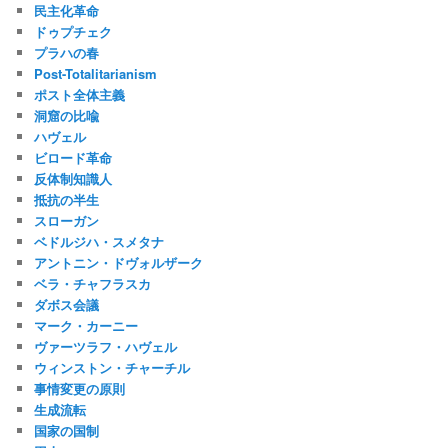
民主化革命
ドゥプチェク
プラハの春
Post-Totalitarianism
ポスト全体主義
洞窟の比喩
ハヴェル
ビロード革命
反体制知識人
抵抗の半生
スローガン
ベドルジハ・スメタナ
アントニン・ドヴォルザーク
ベラ・チャフラスカ
ダボス会議
マーク・カーニー
ヴァーツラフ・ハヴェル
ウィンストン・チャーチル
事情変更の原則
生成流転
国家の国制