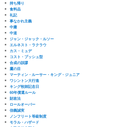
持ち帰り
食料品
礼記
事なかれ主義
中庸
中道
ジャン・ジャック・ルソー
エルネスト・ラクラウ
カス・ミュデ
コスト・プッシュ型
合成の誤謬
鷹の目
マーティン・ルーサー・キング・ジュニア
ワシントン大行進
キング牧師記念日
60年償還ルール
財政法
ロールオーバー
信義誠実
ノンフリート等級制度
モラル・ハザード