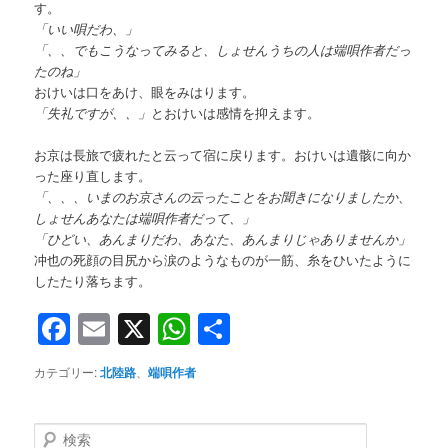
す。
「いい唄だわ、」
「、、でもこうなってみると、しょせんうちの人は端唄作者だっ
たのね」
おけいは口をあけ、眼をみはります。
「失礼ですが、、」
とおけいは感情を抑えます。
お京は長旅で疲れたと云って宿に戻ります。おけいは遺骸に向か
った座り直します。
「、、、いまのお京さんの云ったことをお聞きになりましたか、
しょせんあなたは端唄作者だって、」
「ひどい、あんまりだわ、あなた、あんまりじゃありませんか」
冲也の死顔の目尻から涙のようなものが一筋、糸をひいたように
したたり落ちます。
Facebook
Email
X
WhatsApp
共
有
カテゴリー:
北陸路
、
端唄作者
検