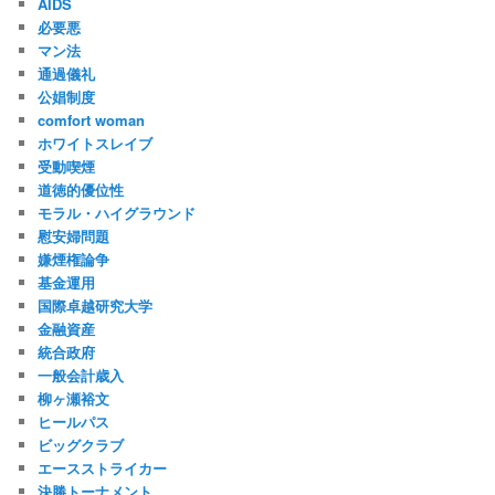
AIDS
必要悪
マン法
通過儀礼
公娼制度
comfort woman
ホワイトスレイブ
受動喫煙
道徳的優位性
モラル・ハイグラウンド
慰安婦問題
嫌煙権論争
基金運用
国際卓越研究大学
金融資産
統合政府
一般会計歳入
柳ヶ瀬裕文
ヒールパス
ビッグクラブ
エースストライカー
決勝トーナメント