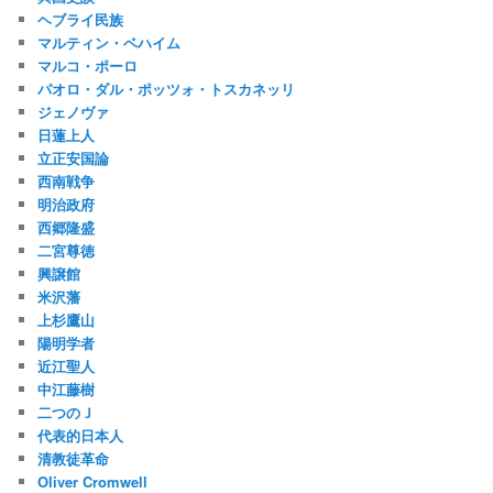
ヘブライ民族
マルティン・ベハイム
マルコ・ポーロ
パオロ・ダル・ポッツォ・トスカネッリ
ジェノヴァ
日蓮上人
立正安国論
西南戦争
明治政府
西郷隆盛
二宮尊徳
興譲館
米沢藩
上杉鷹山
陽明学者
近江聖人
中江藤樹
二つのＪ
代表的日本人
清教徒革命
Oliver Cromwell