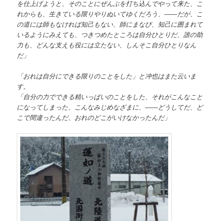
を仕上げようと、そのことにぜんぶを打ち込んでやって来た、こ
れからも、生きている限りやりぬいてゆくだろう、――だが、こ
の道には師もなければ知己もない、師にまなび、知己に囲まれて
いるようにみえても、つきつめたところは自分ひとりだ、誰の助
力も、どんな支えも役には立たない、しんそこ自分ひとりなん
だ」
「おれは自分にできる限りのことをした」と冲也はまた云いま
す。
「自分の力でできる精いっぱいのことをした、それがこんなこと
になってしまった、こんなみじめなざまに、――どうしてだ、ど
こで間違ったんだ、おれのどこがいけなかったんだ」