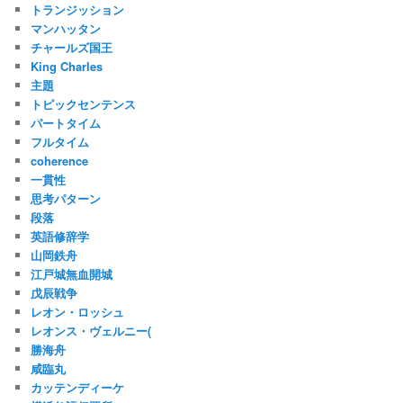
トランジッション
マンハッタン
チャールズ国王
King Charles
主題
トピックセンテンス
パートタイム
フルタイム
coherence
一貫性
思考パターン
段落
英語修辞学
山岡鉄舟
江戸城無血開城
戊辰戦争
レオン・ロッシュ
レオンス・ヴェルニー(
勝海舟
咸臨丸
カッテンディーケ