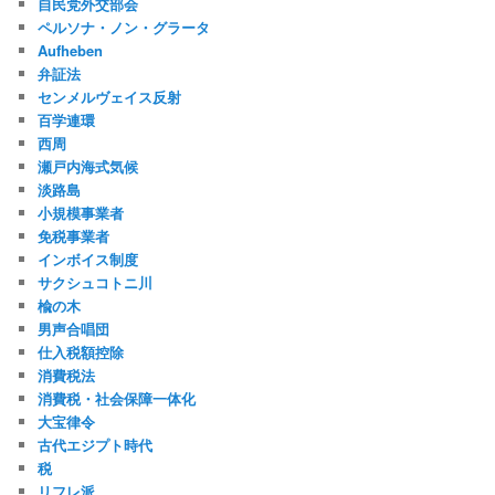
自民党外交部会
ペルソナ・ノン・グラータ
Aufheben
弁証法
センメルヴェイス反射
百学連環
西周
瀬戸内海式気候
淡路島
小規模事業者
免税事業者
インボイス制度
サクシュコトニ川
楡の木
男声合唱団
仕入税額控除
消費税法
消費税・社会保障一体化
大宝律令
古代エジプト時代
税
リフレ派