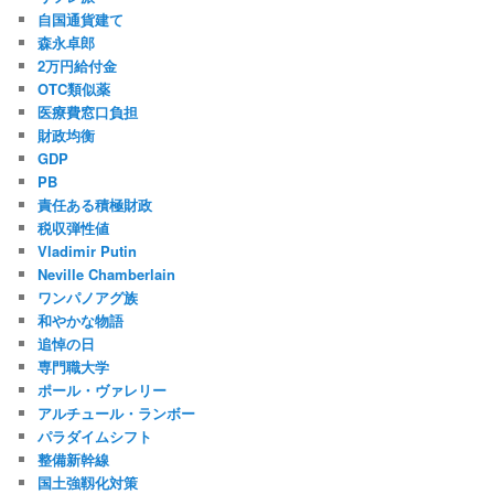
自国通貨建て
森永卓郎
2万円給付金
OTC類似薬
医療費窓口負担
財政均衡
GDP
PB
責任ある積極財政
税収弾性値
Vladimir Putin
Neville Chamberlain
ワンパノアグ族
和やかな物語
追悼の日
専門職大学
ポール・ヴァレリー
アルチュール・ランボー
パラダイムシフト
整備新幹線
国土強靱化対策