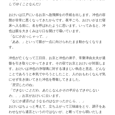
してゆくことなんだ｣
おけいは江戸にいるお京へ急飛脚をの手紙を出します。冲也の容
態が非常に悪くなってきたからです。夜半ごろ、おけいがまだ寝
床へ入る前に、名を呼ばれたように思います。いってみると、冲
也は眼を大きくみはり口を開けて囁いています。
「なにかおっしゃって、」
「ああ、」
といって眼が一点に向けられたまま動かなくなりま
す。
冲也が亡くなって三日目、お京と冲也の弟子、常磐津由太夫が遺
骸を引き取りにやってきます。その宿でお京とおけいが対面しま
す。おけいは冲也の浄瑠璃に対する凄まじい執念と意志、どんな
ことであろうと本気でやろうとしたこと、人のおもわくなんぞ気
にせず生き抜いてきた冲也を尊敬してきました。
「苦労したのね」
「できないことだわ、あたしなんかその半分もできやしない
わ、、」
お京がおけいに云います。
「なにか遺言のようなものはなかったかしら、、」
おけいはちょっと考えて、立ち上がって三味線をとり、調子をあ
わせながら遺言というのではないが、と断ってから唄いだしま